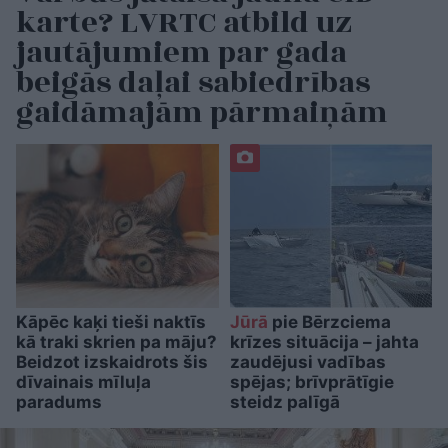
karte? LVRTC atbild uz
jautājumiem par gada
beigās daļai sabiedrības
gaidāmajām pārmaiņām
Kāpēc kaķi tieši naktīs
Jūrā
pie Bērzciema
kā traki skrien pa māju?
krīzes situācija – jahta
Beidzot izskaidrots šis
zaudējusi vadības
dīvainais mīluļa
spējas; brīvprātīgie
paradums
steidz palīgā