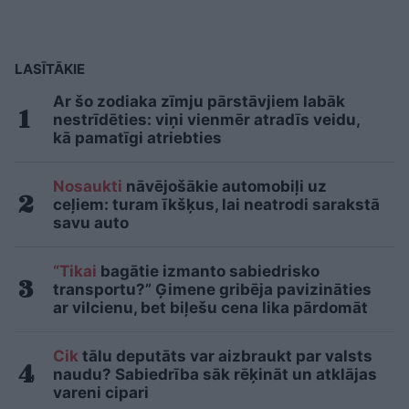
LASĪTĀKIE
Ar šo zodiaka zīmju pārstāvjiem labāk
nestrīdēties: viņi vienmēr atradīs veidu,
kā pamatīgi atriebties
Nosaukti
nāvējošākie automobiļi uz
ceļiem: turam īkšķus, lai neatrodi sarakstā
savu auto
“Tikai
bagātie izmanto sabiedrisko
transportu?” Ģimene gribēja pavizināties
ar vilcienu, bet biļešu cena lika pārdomāt
Cik
tālu deputāts var aizbraukt par valsts
naudu? Sabiedrība sāk rēķināt un atklājas
vareni cipari