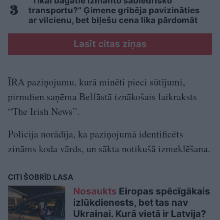
“Tikai bagātie izmanto sabiedrisko
transportu?” Ģimene gribēja pavizināties
ar vilcienu, bet biļešu cena lika pārdomāt
Lasīt citas ziņas
ĪRA paziņojumu, kurā minēti pieci sūtījumi,
pirmdien saņēma Belfāstā iznākošais laikraksts
“The Irish News”.
Policija norādīja, ka paziņojumā identificēts
zināms koda vārds, un sākta notikušā izmeklēšana.
CITI ŠOBRĪD LASA
Nosaukts
Eiropas spēcīgākais
izlūkdienests, bet tas nav
Ukrainai. Kurā vietā ir Latvija?