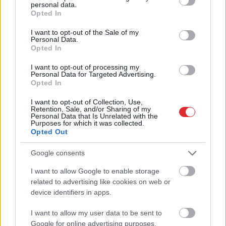
personal data.
grant or deny consent to Google and its third-party tags to
Opted In
use your data for below specified purposes in below Google
consent section.
I want to opt-out of the Sale of my
Personal Data.
Opted In
I want to opt-out of processing my
Pamēģini
šo pirms
Personal Data for Targeted Advertising.
Opted In
gulētiešanas, un iemigsi tik
ātri, cik noguris bērns: 8
I want to opt-out of Collection, Use,
Retention, Sale, and/or Sharing of my
ieteikumi ātrākai
Personal Data that Is Unrelated with the
Purposes for which it was collected.
aizmigšanai
Opted Out
Google consents
I want to allow Google to enable storage
Atcelt
Ziņot
related to advertising like cookies on web or
device identifiers in apps.
I want to allow my user data to be sent to
Google for online advertising purposes.