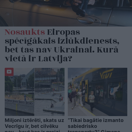
Nosaukts
Eiropas
spēcīgākais izlūkdienests,
bet tas nav Ukrainai. Kurā
vietā ir Latvija?
Miljoni iztērēti, skats uz
“Tikai bagātie izmanto
Vecrīgu ir, bet cilvēku
sabiedrisko
nav – kaut kas ir greizi
transportu?” Ģimene