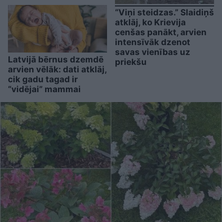
“Viņi steidzas.” Slaidiņš
atklāj, ko Krievija
cenšas panākt, arvien
intensīvāk dzenot
savas vienības uz
Latvijā bērnus dzemdē
priekšu
arvien vēlāk: dati atklāj,
cik gadu tagad ir
“vidējai” mammai