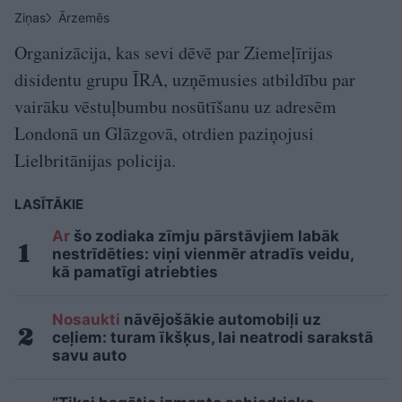
Ziņas
Ārzemēs
Organizācija, kas sevi dēvē par Ziemeļīrijas
disidentu grupu ĪRA, uzņēmusies atbildību par
vairāku vēstuļbumbu nosūtīšanu uz adresēm
Londonā un Glāzgovā, otrdien paziņojusi
Lielbritānijas policija.
LASĪTĀKIE
Ar
šo zodiaka zīmju pārstāvjiem labāk
nestrīdēties: viņi vienmēr atradīs veidu,
kā pamatīgi atriebties
Nosaukti
nāvējošākie automobiļi uz
ceļiem: turam īkšķus, lai neatrodi sarakstā
savu auto