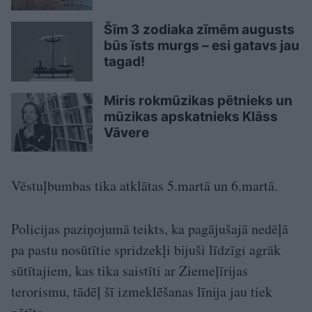
Šīm 3 zodiaka zīmēm augusts
būs īsts murgs – esi gatavs jau
tagad!
Miris rokmūzikas pētnieks un
mūzikas apskatnieks Klāss
Vāvere
Vēstuļbumbas tika atklātas 5.martā un 6.martā.
Policijas paziņojumā teikts, ka pagājušajā nedēļā
pa pastu nosūtītie spridzekļi bijuši līdzīgi agrāk
sūtītajiem, kas tika saistīti ar Ziemeļīrijas
terorismu, tādēļ šī izmeklēšanas līnija jau tiek