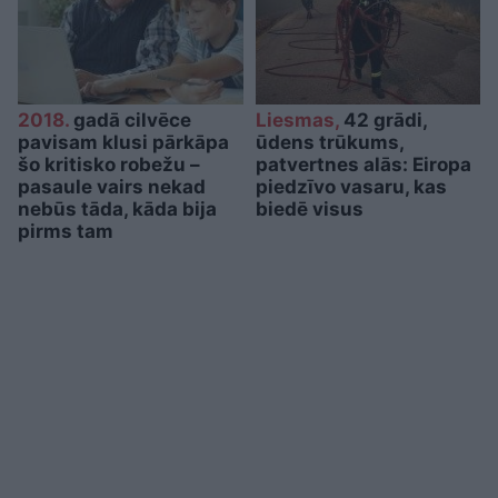
2018.
gadā cilvēce
Liesmas,
42 grādi,
pavisam klusi pārkāpa
ūdens trūkums,
šo kritisko robežu –
patvertnes alās: Eiropa
pasaule vairs nekad
piedzīvo vasaru, kas
nebūs tāda, kāda bija
biedē visus
pirms tam