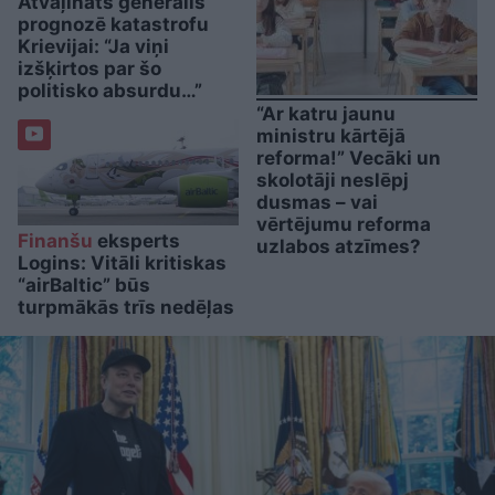
Atvaļināts ģenerālis
prognozē katastrofu
Krievijai: “Ja viņi
izšķirtos par šo
politisko absurdu…”
“Ar katru jaunu
ministru kārtējā
reforma!” Vecāki un
skolotāji neslēpj
dusmas – vai
vērtējumu reforma
Finanšu
eksperts
uzlabos atzīmes?
Logins: Vitāli kritiskas
“airBaltic” būs
turpmākās trīs nedēļas