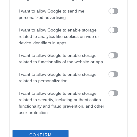
Nosaukti
nāvējošākie
VIDEO. “Cilvēku
I want to allow Google to send me
automobiļi uz ceļiem:
medības” Hersonā:
personalized advertising.
turam īkšķus, lai
Krievijas drons uz ielas
neatrodi sarakstā savu
mērķtiecīgi vajā un
I want to allow Google to enable storage
auto
uzbrūk tirgotājam
related to analytics like cookies on web or
device identifiers in apps.
I want to allow Google to enable storage
related to functionality of the website or app.
I want to allow Google to enable storage
related to personalization.
I want to allow Google to enable storage
related to security, including authentication
functionality and fraud prevention, and other
user protection.
CONFIRM