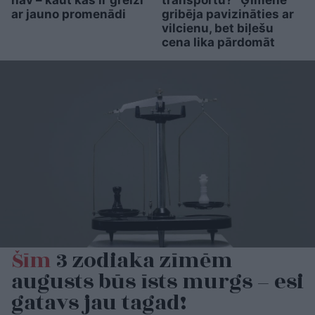
ar jauno promenādi
gribēja pavizināties ar
vilcienu, bet biļešu
cena lika pārdomāt
Šīm
3 zodiaka zīmēm
augusts būs īsts murgs – esi
gatavs jau tagad!