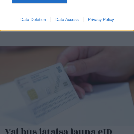
Data Deletion
Data Access
Privacy Policy
Vai būs jātaisa jauna eID