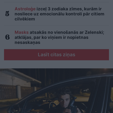
Astroloģe
izceļ 3 zodiaka zīmes, kurām ir
nosliece uz emocionālu kontroli pār citiem
cilvēkiem
Masks
atsakās no vienošanās ar Zelenski;
atklājas, par ko viņiem ir nopietnas
nesaskaņas
Lasīt citas ziņas