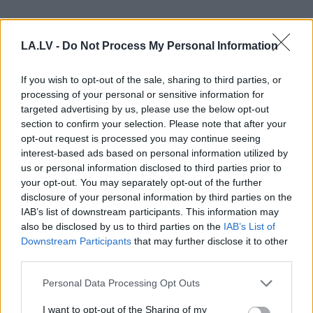
LA.LV -
Do Not Process My Personal Information
If you wish to opt-out of the sale, sharing to third parties, or
processing of your personal or sensitive information for
targeted advertising by us, please use the below opt-out
section to confirm your selection. Please note that after your
opt-out request is processed you may continue seeing
Miris
rokmūzikas
Pircēji
pie cenu zīmes
interest-based ads based on personal information utilized by
pētnieks un mūzikas
kasa galvu –
us or personal information disclosed to third parties prior to
apskatnieks Klāss
matemātika uz brīdi
your opt-out. You may separately opt-out of the further
Vāvere
laikam pārstājusi
disclosure of your personal information by third parties on the
darboties
IAB’s list of downstream participants. This information may
also be disclosed by us to third parties on the
IAB’s List of
Downstream Participants
that may further disclose it to other
third parties.
Please note that this website/app uses one or more Google
Personal Data Processing Opt Outs
services and may gather and store information including but
not limited to your visit or usage behaviour. You may click to
I want to opt-out of the Sharing of my