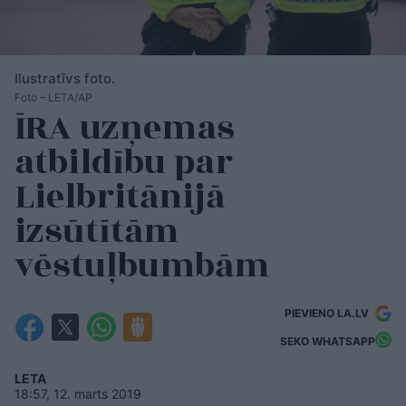
Ilustratīvs foto.
Foto – LETA/AP
ĪRA uzņemas
atbildību par
Lielbritānijā
izsūtītām
vēstuļbumbām
PIEVIENO LA.LV
SEKO WHATSAPP
LETA
18:57, 12. marts 2019