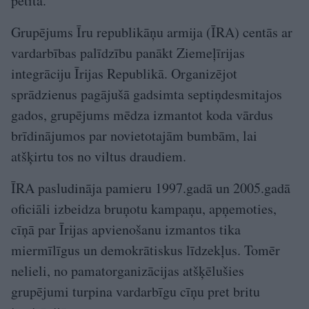
pētīta.
Grupējums Īru republikāņu armija (ĪRA) centās ar
vardarbības palīdzību panākt Ziemeļīrijas
integrāciju Īrijas Republikā. Organizējot
sprādzienus pagājušā gadsimta septiņdesmitajos
gados, grupējums mēdza izmantot koda vārdus
brīdinājumos par novietotajām bumbām, lai
atšķirtu tos no viltus draudiem.
ĪRA pasludināja pamieru 1997.gadā un 2005.gadā
oficiāli izbeidza bruņotu kampaņu, apņemoties,
cīņā par Īrijas apvienošanu izmantos tika
miermīlīgus un demokrātiskus līdzekļus. Tomēr
nelieli, no pamatorganizācijas atšķēlušies
grupējumi turpina vardarbīgu cīņu pret britu