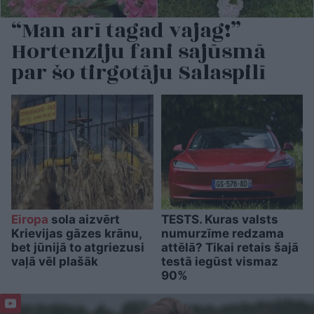
“Man arī tagad vajag!”
Hortenziju fani sajūsmā
par šo tirgotāju Salaspilī
Eiropa
sola aizvērt
TESTS. Kuras valsts
Krievijas gāzes krānu,
numurzīme redzama
bet jūnijā to atgriezusi
attēlā? Tikai retais šajā
vaļā vēl plašāk
testā iegūst vismaz
90%