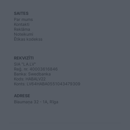
SAITES
Par mums
Kontakti
Reklāma
Noteikumi
Ētikas kodekss
REKVIZĪTI
SIA "LA.LV"
Reģ. nr. 40003616846
Banka: Swedbanka
Kods: HABALV22
Konts: LV64HABA0551043479309
ADRESE
Blaumaņa 32 - 1A, Rīga