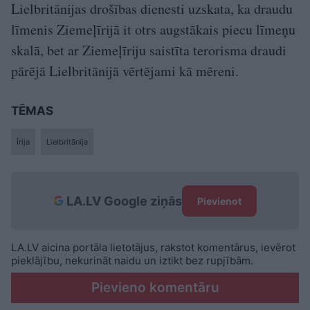
Lielbritānijas drošības dienesti uzskata, ka draudu
līmenis Ziemeļīrijā it otrs augstākais piecu līmeņu
skalā, bet ar Ziemeļīriju saistīta terorisma draudi
pārējā Lielbritānijā vērtējami kā mēreni.
TĒMAS
Īrija
Lielbritānija
LA.LV Google ziņās
Pievienot
LA.LV aicina portāla lietotājus, rakstot komentārus, ievērot
pieklājību, nekurināt naidu un iztikt bez rupjībām.
Pievieno komentāru