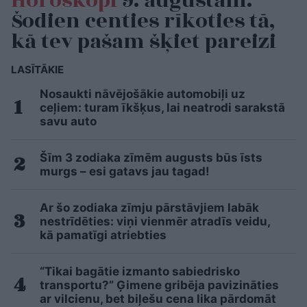
Horoskopi
9. augustam.
Šodien centies rīkoties tā,
kā tev pašam šķiet pareizi
LASĪTĀKIE
Nosaukti nāvējošākie automobiļi uz
ceļiem: turam īkšķus, lai neatrodi sarakstā
savu auto
Šīm 3 zodiaka zīmēm augusts būs īsts
murgs – esi gatavs jau tagad!
Ar šo zodiaka zīmju pārstāvjiem labāk
nestrīdēties: viņi vienmēr atradīs veidu,
kā pamatīgi atriebties
“Tikai bagātie izmanto sabiedrisko
transportu?” Ģimene gribēja pavizināties
ar vilcienu, bet biļešu cena lika pārdomāt