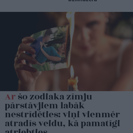
Ar
šo zodiaka zīmju
pārstāvjiem labāk
nestrīdēties: viņi vienmēr
atradīs veidu, kā pamatīgi
atriebties