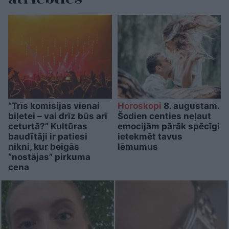
“Trīs komisijas vienai
Horoskopi
8. augustam.
biļetei – vai drīz būs arī
Šodien centies neļaut
ceturtā?” Kultūras
emocijām pārāk spēcīgi
baudītāji ir patiesi
ietekmēt tavus
nikni, kur beigās
lēmumus
“nostājas” pirkuma
cena