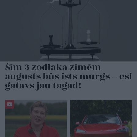
Šīm 3 zodiaka zīmēm
augusts būs īsts murgs – esi
gatavs jau tagad!