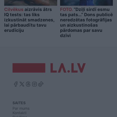
Cilvēkus
aizrāvis ātrs
FOTO.
“Dziļi sirdī esmu
IQ tests: tas liks
tas pats…” Dons publicē
izkustināt smadzenes,
neredzētas fotogrāfijas
lai pārbaudītu tavu
un aizkustinošas
erudīciju
pārdomas par savu
dzīvi
SAITES
Par mums
Kontakti