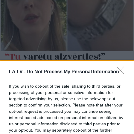
“Tu
varētu aizvērties!”
Beata Jonīte jau atkal
nonāk uzmanības centrā –
LA.LV -
Do Not Process My Personal Information
šoreiz ar superdārgu
If you wish to opt-out of the sale, sharing to third parties, or
pulksteni
processing of your personal or sensitive information for
targeted advertising by us, please use the below opt-out
section to confirm your selection. Please note that after your
opt-out request is processed you may continue seeing
interest-based ads based on personal information utilized by
us or personal information disclosed to third parties prior to
your opt-out. You may separately opt-out of the further