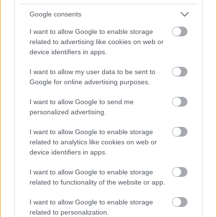
Nosaukts Eiropas
Google consents
spēcīgākais izlūkdienests,
bet tas nav Ukrainai. Kurā
I want to allow Google to enable storage
Atcelt
Ziņot
related to advertising like cookies on web or
vietā ir Latvija?
device identifiers in apps.
I want to allow my user data to be sent to
Google for online advertising purposes.
I want to allow Google to send me
personalized advertising.
I want to allow Google to enable storage
related to analytics like cookies on web or
Miljoni
iztērēti, skats uz
“Tikai
bagātie izmanto
device identifiers in apps.
Vecrīgu ir, bet cilvēku
sabiedrisko
nav – kaut kas ir greizi
transportu?” Ģimene
I want to allow Google to enable storage
ar jauno promenādi
gribēja pavizināties ar
related to functionality of the website or app.
vilcienu, bet biļešu
cena lika pārdomāt
I want to allow Google to enable storage
related to personalization.