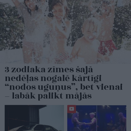
3 zodiaka zīmes šajā
nedēļas nogalē kārtīgi
“nodos uguņus”, bet vienai
– labāk palikt mājās