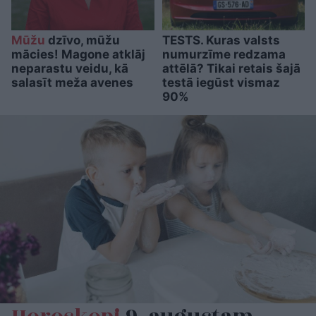
Mūžu
dzīvo, mūžu
TESTS. Kuras valsts
mācies! Magone atklāj
numurzīme redzama
neparastu veidu, kā
attēlā? Tikai retais šajā
salasīt meža avenes
testā iegūst vismaz
90%