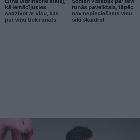
Elīna Didrihsone atklāj,
Šodien vislabāk par tevi
kā iemācījusies
runās paveiktais, tāpēc
sadzīvot ar visu, kas
nav nepieciešams visu
par viņu tiek runāts
sīki skaidrot