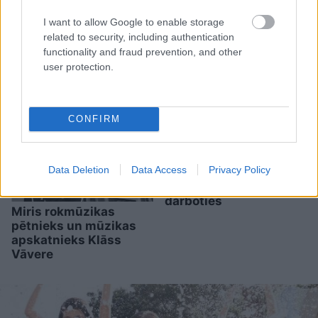
I want to allow Google to enable storage
related to security, including authentication
functionality and fraud prevention, and other
user protection.
Šīm 3 zodiaka zīmēm
augusts būs īsts
murgs – esi gatavs jau
tagad!
CONFIRM
Pircēji
pie cenu zīmes
kasa galvu –
Data Deletion
Data Access
Privacy Policy
matemātika uz brīdi
laikam pārstājusi
darboties
Miris rokmūzikas
pētnieks un mūzikas
apskatnieks Klāss
Vāvere