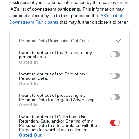
disclosure of your personal information by third parties on the
IAB’s list of downstream participants. This information may
also be disclosed by us to third parties on the
IAB’s List of
Kā
duncis mugurā!
TESTS. Ja vari izlasīt
Downstream Participants
that may further disclose it to other
Bagātā Krievijas
vārdus, kas apgriezti
third parties.
kaimiņvalsts praktiski
augšpēdus, ar tevi
Please note that this website/app uses one or more Google
atteikusies no Krievijas
pagaidām viss ir
Personal Data Processing Opt Outs
services and may gather and store information including but
naftas iepirkšanas
kārtībā
not limited to your visit or usage behaviour. You may click to
I want to opt-out of the Sharing of my
personal data.
grant or deny consent to Google and its third-party tags to
Opted In
use your data for below specified purposes in below Google
consent section.
I want to opt-out of the Sale of my
Personal Data.
Opted In
I want to opt-out of processing my
Personal Data for Targeted Advertising.
Opted In
I want to opt-out of Collection, Use,
Retention, Sale, and/or Sharing of my
Personal Data that Is Unrelated with the
Purposes for which it was collected.
Opted Out