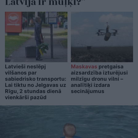
Latvijā ir muļķi?”
Latvieši neslēpj
Maskavas
pretgaisa
vilšanos par
aizsardzība izturējusi
sabiedrisko transportu:
milzīgu dronu vilni –
Lai tiktu no Jelgavas uz
analītiķi izdara
Rīgu, 2 stundas dienā
secinājumus
vienkārši pazūd