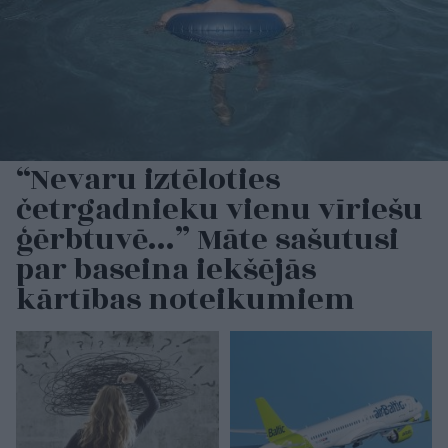
“Nevaru iztēloties
četrgadnieku vienu vīriešu
ģērbtuvē…” Māte sašutusi
par baseina iekšējās
kārtības noteikumiem