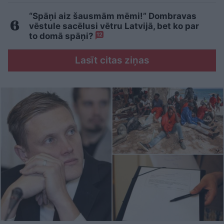
“Spāņi aiz šausmām mēmi!” Dombravas
vēstule sacēlusi vētru Latvijā, bet ko par
to domā spāņi?
12
Lasīt citas ziņas