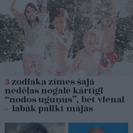
3
zodiaka zīmes šajā
nedēļas nogalē kārtīgi
“nodos uguņus”, bet vienai
– labāk palikt mājās