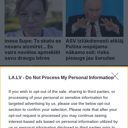
Inese Supe: To skatu es
ASV izlūkdienesti atklāj
nevaru aizmirst… Es
Putina iespējamo
vairs nevēlos apmeklēt
nākamo soli: risks
savu draugu bēres
pieaugs jau šoruden
LA.LV -
Do Not Process My Personal Information
If you wish to opt-out of the sale, sharing to third parties, or
processing of your personal or sensitive information for
targeted advertising by us, please use the below opt-out
section to confirm your selection. Please note that after your
opt-out request is processed you may continue seeing
interest-based ads based on personal information utilized by
us or personal information disclosed to third parties prior to