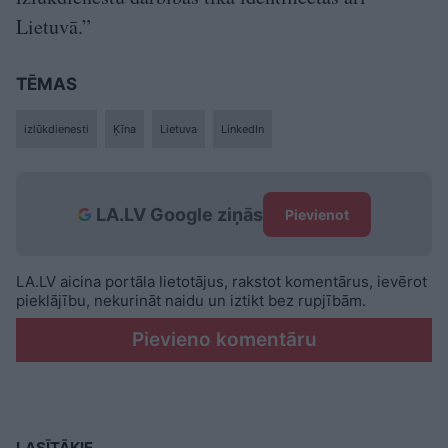
Lietuvā.”
TĒMAS
izlūkdienesti
Ķīna
Lietuva
LinkedIn
LA.LV Google ziņās
Pievienot
LA.LV aicina portāla lietotājus, rakstot komentārus, ievērot
pieklājību, nekurināt naidu un iztikt bez rupjībām.
Pievieno komentāru
LASĪTĀKIE