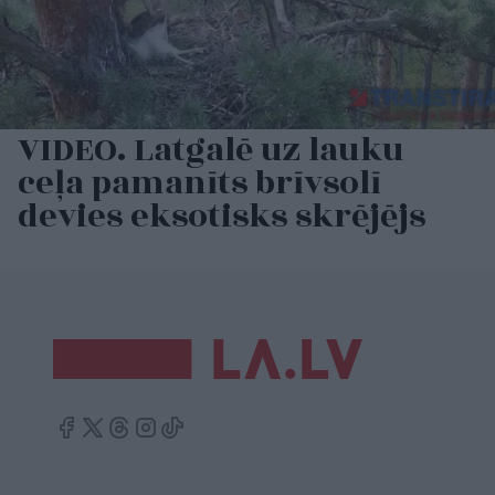
VIDEO. Latgalē uz lauku
ceļa pamanīts brīvsolī
devies eksotisks skrējējs