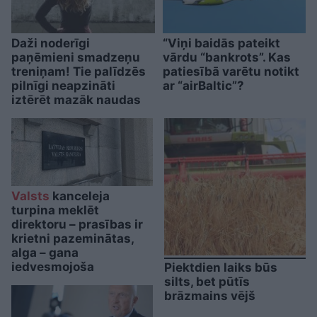
Daži noderīgi
“Viņi baidās pateikt
paņēmieni smadzeņu
vārdu “bankrots”. Kas
treniņam! Tie palīdzēs
patiesībā varētu notikt
pilnīgi neapzināti
ar “airBaltic”?
iztērēt mazāk naudas
Valsts
kanceleja
turpina meklēt
direktoru – prasības ir
krietni pazeminātas,
alga – gana
iedvesmojoša
Piektdien laiks būs
silts, bet pūtīs
brāzmains vējš