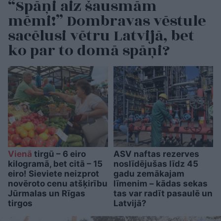
“Spāņi aiz šausmām
mēmi!” Dombravas vēstule
sacēlusi vētru Latvijā, bet
ko par to domā spāņi?
Vienā
tirgū – 6 eiro
ASV naftas rezerves
kilogramā, bet citā – 15
noslīdējušas līdz 45
eiro! Sieviete neizprot
gadu zemākajam
novēroto cenu atšķirību
līmenim – kādas sekas
Jūrmalas un Rīgas
tas var radīt pasaulē un
tirgos
Latvijā?