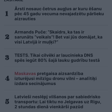
Ārsti nosauc četrus augļus ar kuru ēšanu
pēc 45 gadu vecuma nevajadzētu pārlieku
aizrauties
Armands Puče: “Skaidrs, ka tas ir
sarunāts “veikals”! Bet vai jūs domājat, ka
visi Latvijā ir muļķi?”
TESTS. Tikai cilvēki ar laucinieka DNS
spēs iegūt 80% šajā lauku gudrību testā
Maskavas
pretgaisa aizsardzība
izturējusi milzīgu dronu vilni – analītiķi
izdara secinājumus
Latvieši neslēpj vilšanos par sabiedrisko
transportu: Lai tiktu no Jelgavas uz Rīgu,
2 stundas dienā vienkārši pazūd