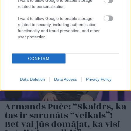
I want to allow Google to enable storage
related to personalization.
I want to allow Google to enable storage
related to security, including authentication
functionality and fraud prevention, and other
user protection.
CONFIRM
Data Deletion
Data Access
Privacy Policy
Armands Puče: “Skaidrs, ka
tas ir sarunāts “veikals”!
Bet vai jūs domājat, ka visi