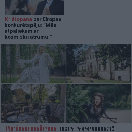
Krištopans
par Eiropas
konkurētspēju: “Mēs
atpaliekam ar
kosmisku ātrumu!”
Brīnumiem
nav vecuma!