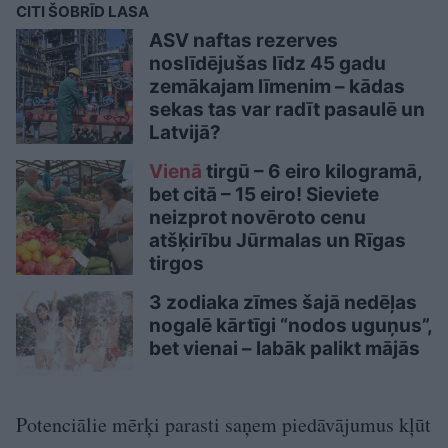
CITI ŠOBRĪD LASA
ASV naftas rezerves
noslīdējušas līdz 45 gadu
zemākajam līmenim – kādas
sekas tas var radīt pasaulē un
Latvijā?
Vienā
tirgū – 6 eiro kilogramā,
bet citā – 15 eiro! Sieviete
neizprot novēroto cenu
atšķirību Jūrmalas un Rīgas
tirgos
3 zodiaka zīmes šajā nedēļas
nogalē kārtīgi “nodos uguņus”,
bet vienai – labāk palikt mājās
Potenciālie mērķi parasti saņem piedāvājumus kļūt