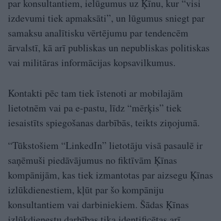
par konsultantiem, ielūgumus uz Ķīnu, kur “visi
izdevumi tiek apmaksāti”, un lūgumus sniegt par
samaksu analītisku vērtējumu par tendencēm
ārvalstī, kā arī publiskas un nepubliskas politiskas
vai militāras informācijas kopsavilkumus.
Kontakti pēc tam tiek īstenoti ar mobilajām
lietotnēm vai pa e-pastu, līdz “mērķis” tiek
iesaistīts spiegošanas darbībās, teikts ziņojumā.
“Tūkstošiem “LinkedIn” lietotāju visā pasaulē ir
saņēmuši piedāvājumus no fiktīvām Ķīnas
kompānijām, kas tiek izmantotas par aizsegu Ķīnas
izlūkdienestiem, kļūt par šo kompāniju
konsultantiem vai darbiniekiem. Šādas Ķīnas
izlūkdienestu darbības tika identificētas arī