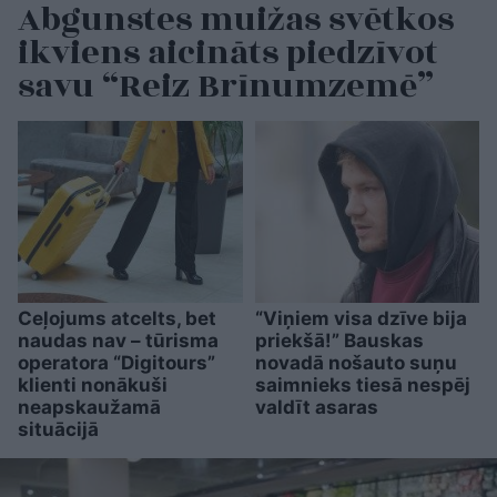
Abgunstes muižas svētkos
ikviens aicināts piedzīvot
savu “Reiz Brīnumzemē”
Ceļojums atcelts, bet
“Viņiem visa dzīve bija
naudas nav – tūrisma
priekšā!” Bauskas
operatora “Digitours”
novadā nošauto suņu
klienti nonākuši
saimnieks tiesā nespēj
neapskaužamā
valdīt asaras
situācijā