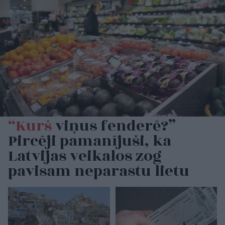
“Kurš
viņus fenderē?”
Pircēji pamanījuši, ka
Latvijas veikalos zog
pavisam neparastu lietu