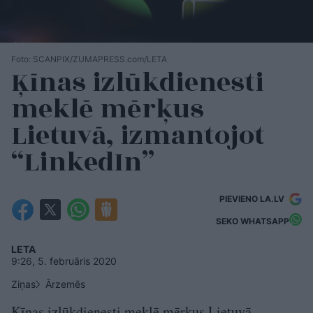
Foto: SCANPIX/ZUMAPRESS.com/LETA
Ķīnas izlūkdienesti
meklē mērķus
Lietuvā, izmantojot
“LinkedIn”
PIEVIENO LA.LV
SEKO WHATSAPP
LETA
9:26, 5. februāris 2020
Ziņas
Ārzemēs
Ķīnas izlūkdienesti meklē mērķus Lietuvā,