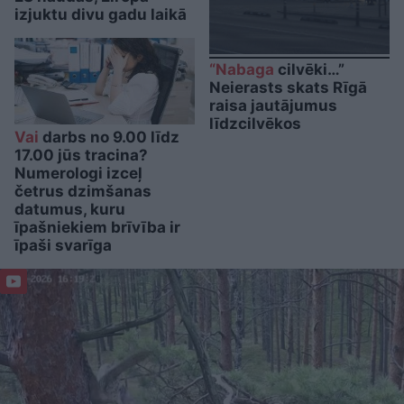
izjuktu divu gadu laikā
“Nabaga
cilvēki…”
Neierasts skats Rīgā
raisa jautājumus
līdzcilvēkos
Vai
darbs no 9.00 līdz
17.00 jūs tracina?
Numerologi izceļ
četrus dzimšanas
datumus, kuru
īpašniekiem brīvība ir
īpaši svarīga