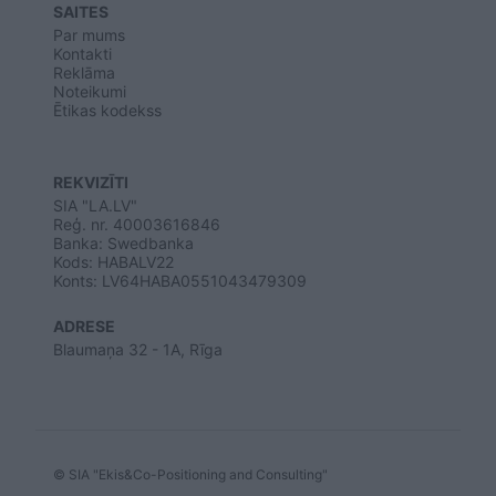
SAITES
Par mums
Kontakti
Reklāma
Noteikumi
Ētikas kodekss
REKVIZĪTI
SIA "LA.LV"
Reģ. nr. 40003616846
Banka: Swedbanka
Kods: HABALV22
Konts: LV64HABA0551043479309
ADRESE
Blaumaņa 32 - 1A, Rīga
© SIA "Ekis&Co-Positioning and Consulting"