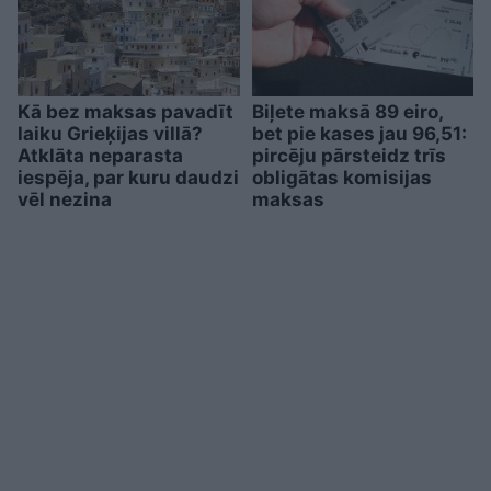
Kā bez maksas pavadīt
Biļete maksā 89 eiro,
laiku Grieķijas villā?
bet pie kases jau 96,51:
Atklāta neparasta
pircēju pārsteidz trīs
iespēja, par kuru daudzi
obligātas komisijas
vēl nezina
maksas