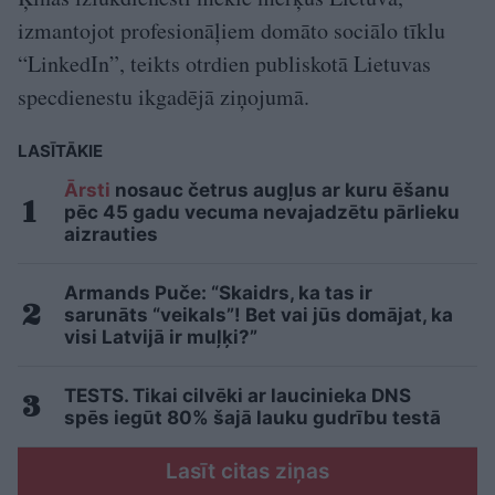
izmantojot profesionāļiem domāto sociālo tīklu
“LinkedIn”, teikts otrdien publiskotā Lietuvas
specdienestu ikgadējā ziņojumā.
LASĪTĀKIE
Ārsti
nosauc četrus augļus ar kuru ēšanu
pēc 45 gadu vecuma nevajadzētu pārlieku
aizrauties
Armands Puče: “Skaidrs, ka tas ir
sarunāts “veikals”! Bet vai jūs domājat, ka
visi Latvijā ir muļķi?”
TESTS. Tikai cilvēki ar laucinieka DNS
spēs iegūt 80% šajā lauku gudrību testā
Lasīt citas ziņas