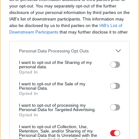
your opt-out. You may separately opt-out of the further
disclosure of your personal information by third parties on the
TESTS.
Tikai cilvēki ar
IAB’s list of downstream participants. This information may
laucinieka DNS spēs iegūt
also be disclosed by us to third parties on the
IAB’s List of
Downstream Participants
that may further disclose it to other
80% šajā lauku gudrību
third parties.
testā
Please note that this website/app uses one or more Google
Personal Data Processing Opt Outs
services and may gather and store information including but
not limited to your visit or usage behaviour. You may click to
I want to opt-out of the Sharing of my
personal data.
grant or deny consent to Google and its third-party tags to
Opted In
use your data for below specified purposes in below Google
consent section.
I want to opt-out of the Sale of my
Personal Data.
Opted In
I want to opt-out of processing my
Personal Data for Targeted Advertising.
“Tā var ākstīties savā
“Es balsošu par glauno
Opted In
virtuvē, nevis uz
konservu porciju!” Ar
skatuves!” Elita
patiesi asprātīgu
I want to opt-out of Collection, Use,
Retention, Sale, and/or Sharing of my
Mīlgrāve ļāvusies
ēdienkarti vasaras
Personal Data that Is Unrelated with the
negaidīti erotiskai
sezonas noslēgumā