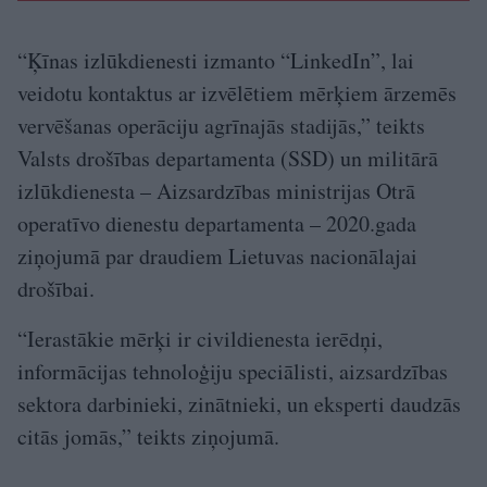
“Ķīnas izlūkdienesti izmanto “LinkedIn”, lai
veidotu kontaktus ar izvēlētiem mērķiem ārzemēs
vervēšanas operāciju agrīnajās stadijās,” teikts
Valsts drošības departamenta (SSD) un militārā
izlūkdienesta – Aizsardzības ministrijas Otrā
operatīvo dienestu departamenta – 2020.gada
ziņojumā par draudiem Lietuvas nacionālajai
drošībai.
“Ierastākie mērķi ir civildienesta ierēdņi,
informācijas tehnoloģiju speciālisti, aizsardzības
sektora darbinieki, zinātnieki, un eksperti daudzās
citās jomās,” teikts ziņojumā.