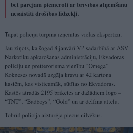
bet pārējām piemēroti ar brīvības atņemšanu
nesaistīti drošības līdzekļi.
Tāpat policija turpina izņemtās vielas ekspertīzi.
Jau ziņots, ka šogad 8.janvārī VP sadarbībā ar ASV
Narkotiku apkarošanas administrāciju, Ekvadoras
policiju un pretterorisma vienību “Omega”
Kokneses novadā uzgāja kravu ar 42 kartona
kastēm, kas visticamāk, sūtītas no Ekvadoras.
Kastēs atradās 2195 briketes ar dažādiem logo –
“TNT”, “Badboys”, “Gold” un ar delfīna attēlu.
Tobrīd policija aizturēja piecus cilvēkus.