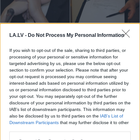
“Spāņi
aiz šausmām
LA.LV -
Do Not Process My Personal Information
mēmi!” Dombravas vēstule
sacēlusi vētru Latvijā, bet
If you wish to opt-out of the sale, sharing to third parties, or
processing of your personal or sensitive information for
ko par to domā spāņi?
targeted advertising by us, please use the below opt-out
section to confirm your selection. Please note that after your
opt-out request is processed you may continue seeing
interest-based ads based on personal information utilized by
us or personal information disclosed to third parties prior to
your opt-out. You may separately opt-out of the further
disclosure of your personal information by third parties on the
IAB’s list of downstream participants. This information may
also be disclosed by us to third parties on the
IAB’s List of
Downstream Participants
that may further disclose it to other
Inese
Supe: To skatu es
“Es balsošu par glauno
third parties.
nevaru aizmirst… Es
konservu porciju!” Ar
Please note that this website/app uses one or more Google