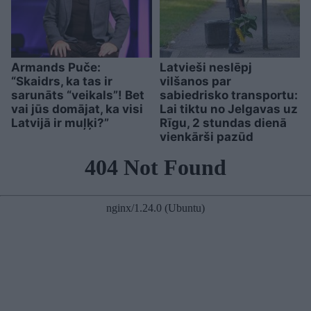
Armands Puče:
Latvieši neslēpj
“Skaidrs, ka tas ir
vilšanos par
sarunāts “veikals”! Bet
sabiedrisko transportu:
vai jūs domājat, ka visi
Lai tiktu no Jelgavas uz
Latvijā ir muļķi?”
Rīgu, 2 stundas dienā
vienkārši pazūd