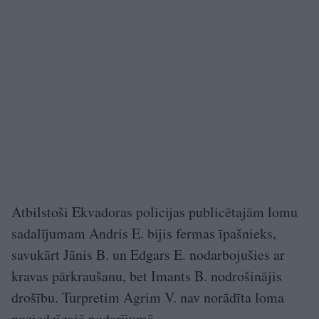
Atbilstoši Ekvadoras policijas publicētajām lomu
sadalījumam Andris E. bijis fermas īpašnieks,
savukārt Jānis B. un Edgars E. nodarbojušies ar
kravas pārkraušanu, bet Imants B. nodrošinājis
drošību. Turpretim Agrim V. nav norādīta loma
noziedzīgajā nodarījumā.