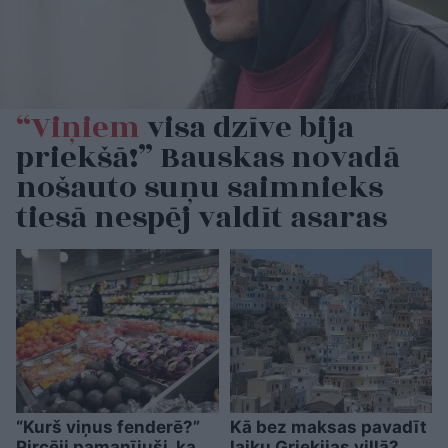
“Viņiem
visa dzīve bija
priekšā!” Bauskas novadā
nošauto suņu saimnieks
tiesā nespēj valdīt asaras
“Kurš viņus fenderē?”
Kā bez maksas pavadīt
Pircēji pamanījuši, ka
laiku Grieķijas villā?