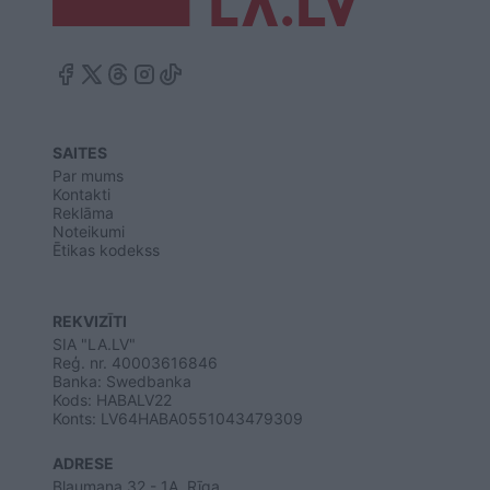
SAITES
Par mums
Kontakti
Reklāma
Noteikumi
Ētikas kodekss
REKVIZĪTI
SIA "LA.LV"
Reģ. nr. 40003616846
Banka: Swedbanka
Kods: HABALV22
Konts: LV64HABA0551043479309
ADRESE
Blaumaņa 32 - 1A, Rīga