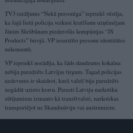
TV3 raidījums “Nekā personīga” iepriekš vēstīja,
ka šajā lietā policija veikusi kratīšanu uzņēmējam
Jānim Skrābānam piederošās kompānijas “JS
Products” birojā. VP iesaistīto personu identitātes
nekomentē.
VP iepriekš norādīja, ka šāds daudzums kokaīna
nebija paredzēts Latvijas tirgum. Tagad policijas
uzdevums ir skaidrot, kurā valstī bija paredzēts
nogādāt uzieto kravu. Parasti Latviju narkotiku
sūtījumiem izmanto kā tranzītvalsti, narkotikas
transportējot uz Skandināviju vai austrumiem.