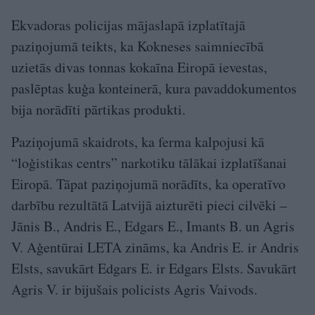
Ekvadoras policijas mājaslapā izplatītajā
paziņojumā teikts, ka Kokneses saimniecībā
uzietās divas tonnas kokaīna Eiropā ievestas,
paslēptas kuģa konteinerā, kura pavaddokumentos
bija norādīti pārtikas produkti.
Paziņojumā skaidrots, ka ferma kalpojusi kā
“loģistikas centrs” narkotiku tālākai izplatīšanai
Eiropā. Tāpat paziņojumā norādīts, ka operatīvo
darbību rezultātā Latvijā aizturēti pieci cilvēki –
Jānis B., Andris E., Edgars E., Imants B. un Agris
V. Aģentūrai LETA zināms, ka Andris E. ir Andris
Elsts, savukārt Edgars E. ir Edgars Elsts. Savukārt
Agris V. ir bijušais policists Agris Vaivods.