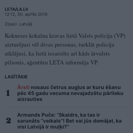
LETA/LA.LV
12:12, 30. aprīlis 2019
Ziņas
Latvijā
Kokneses kokaīna kravas lietā Valsts policija (VP)
aizturējusi vēl divas personas, turklāt policija
atklājusi, ka lietā iesaistīts arī kāds ārvalsts
pilsonis, aģentūru LETA informēja VP.
LASĪTĀKIE
Ārsti
nosauc četrus augļus ar kuru ēšanu
pēc 45 gadu vecuma nevajadzētu pārlieku
aizrauties
Armands Puče: “Skaidrs, ka tas ir
sarunāts “veikals”! Bet vai jūs domājat, ka
visi Latvijā ir muļķi?”