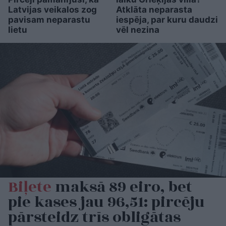
Latvijas veikalos zog
Atklāta neparasta
pavisam neparastu
iespēja, par kuru daudzi
lietu
vēl nezina
Biļete
maksā 89 eiro, bet
pie kases jau 96,51: pircēju
pārsteidz trīs obligātas