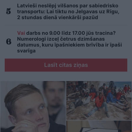
Latvieši neslēpj vilšanos par sabiedrisko
transportu: Lai tiktu no Jelgavas uz Rīgu,
2 stundas dienā vienkārši pazūd
Vai
darbs no 9.00 līdz 17.00 jūs tracina?
Numerologi izceļ četrus dzimšanas
datumus, kuru īpašniekiem brīvība ir īpaši
svarīga
Lasīt citas ziņas