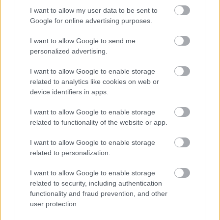
“nodos uguņus”, bet vienai
I want to allow my user data to be sent to
– labāk palikt mājās
Google for online advertising purposes.
I want to allow Google to send me
personalized advertising.
I want to allow Google to enable storage
related to analytics like cookies on web or
device identifiers in apps.
I want to allow Google to enable storage
related to functionality of the website or app.
“Tā var ākstīties savā
ASV
izlūkdienesti atklāj
virtuvē, nevis uz
Putina iespējamo
I want to allow Google to enable storage
skatuves!” Elita
nākamo soli: risks
related to personalization.
Mīlgrāve ļāvusies
pieaugs jau šoruden
negaidīti erotiskai
I want to allow Google to enable storage
skatuves deja ar
related to security, including authentication
Eirovīzijas zvaigzni
functionality and fraud prevention, and other
user protection.