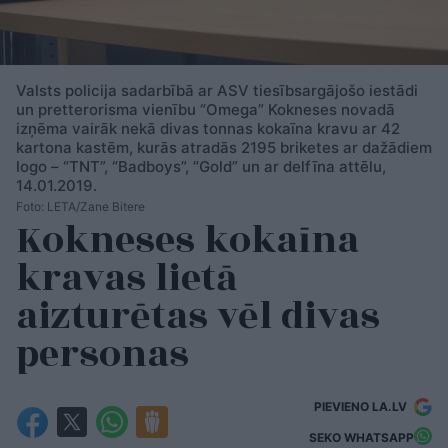
Valsts policija sadarbībā ar ASV tiesībsargājošo iestādi
un pretterorisma vienību “Omega” Kokneses novadā
izņēma vairāk nekā divas tonnas kokaīna kravu ar 42
kartona kastēm, kurās atradās 2195 briketes ar dažādiem
logo – “TNT”, “Badboys”, “Gold” un ar delfīna attēlu,
14.01.2019.
Foto: LETA/Zane Bitere
Kokneses kokaīna
kravas lietā
aizturētas vēl divas
personas
PIEVIENO LA.LV
SEKO WHATSAPP