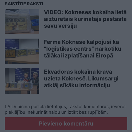
SAISTĪTIE RAKSTI
VIDEO: Kokneses kokaīna lietā
aizturētais kurinātājs pastāsta
savu versiju
Ferma Koknesē kalpojusi kā
“loģistikas centrs” narkotiku
tālākai izplatīšanai Eiropā
Ekvadoras kokaīna krava
uzieta Koknesē. Likumsargi
atklāj sīkāku informāciju
LA.LV aicina portāla lietotājus, rakstot komentārus, ievērot
pieklājību, nekurināt naidu un iztikt bez rupjībām.
Pievieno komentāru