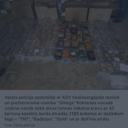
Valsts policija sadarbībā ar ASV tiesībsargājošo iestādi
un pretterorisma vienību “Omega” Kokneses novadā
izņēma vairāk nekā divas tonnas kokaīna kravu ar 42
kartona kastēm, kurās atradās 2195 briketes ar dažādiem
logo – “TNT”, “Badboys”, “Gold” un ar delfīna attēlu.
Foto: Valsts policija