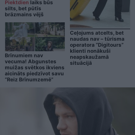
Piektdien
laiks būs
silts, bet pūtīs
brāzmains vējš
Ceļojums atcelts, bet
naudas nav – tūrisma
operatora “Digitours”
klienti nonākuši
Brīnumiem nav
neapskaužamā
vecuma! Abgunstes
situācijā
muižas svētkos ikviens
aicināts piedzīvot savu
“Reiz Brīnumzemē”