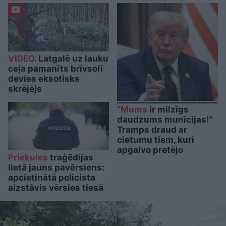
VIDEO.
Latgalē uz lauku
ceļa pamanīts brīvsolī
devies eksotisks
skrējējs
“Mums
ir milzīgs
daudzums munīcijas!”
Tramps draud ar
cietumu tiem, kuri
apgalvo pretējo
Priekules
traģēdijas
lietā jauns pavērsiens:
apcietinātā policista
aizstāvis vērsies tiesā