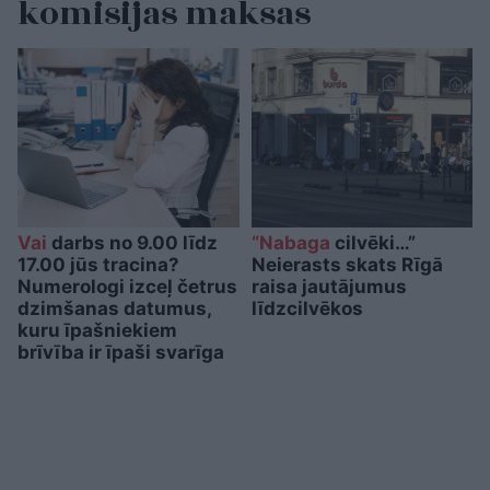
komisijas maksas
Vai
darbs no 9.00 līdz
“Nabaga
cilvēki…”
17.00 jūs tracina?
Neierasts skats Rīgā
Numerologi izceļ četrus
raisa jautājumus
dzimšanas datumus,
līdzcilvēkos
kuru īpašniekiem
brīvība ir īpaši svarīga