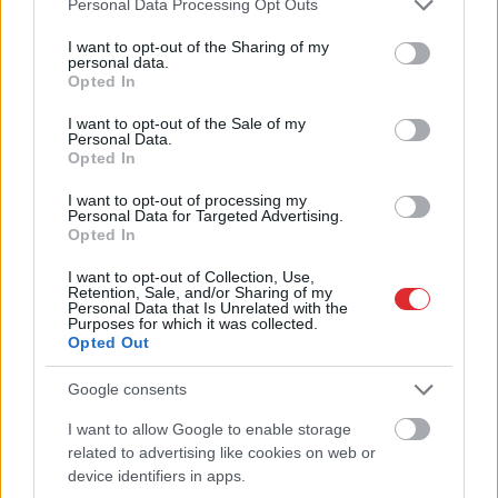
vairs nevēlos apmeklēt
patiesi asprātīgu
Personal Data Processing Opt Outs
services and may gather and store information including but
savu draugu bēres
ēdienkarti vasaras
sezonas noslēgumā
not limited to your visit or usage behaviour. You may click to
I want to opt-out of the Sharing of my
personal data.
sasmīdina “Ezītis
grant or deny consent to Google and its third-party tags to
Opted In
miglā”
use your data for below specified purposes in below Google
consent section.
I want to opt-out of the Sale of my
Personal Data.
Opted In
I want to opt-out of processing my
Personal Data for Targeted Advertising.
Opted In
I want to opt-out of Collection, Use,
Retention, Sale, and/or Sharing of my
Personal Data that Is Unrelated with the
Purposes for which it was collected.
Opted Out
Google consents
3
zodiaka zīmes šajā
I want to allow Google to enable storage
Atcelt
Ziņot
related to advertising like cookies on web or
nedēļas nogalē kārtīgi
device identifiers in apps.