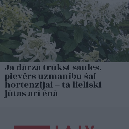
Ja dārzā trūkst saules,
pievērs uzmanību šai
hortenzijai – tā lieliski
jūtas arī ēnā