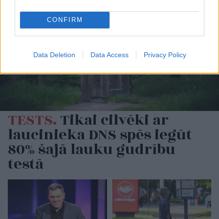
CONFIRM
Data Deletion
Data Access
Privacy Policy
TESTS.
Tikai cilvēki ar
laucinieka DNS spēs iegūt
80% šajā lauku gudrību
testā