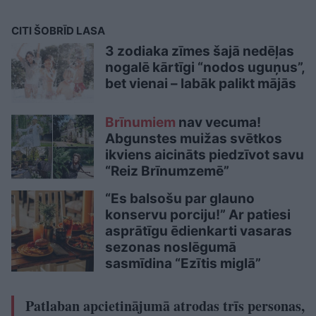
CITI ŠOBRĪD LASA
3 zodiaka zīmes šajā nedēļas
nogalē kārtīgi “nodos uguņus”,
bet vienai – labāk palikt mājās
Brīnumiem
nav vecuma!
Abgunstes muižas svētkos
ikviens aicināts piedzīvot savu
“Reiz Brīnumzemē”
“Es balsošu par glauno
konservu porciju!” Ar patiesi
asprātīgu ēdienkarti vasaras
sezonas noslēgumā
sasmīdina “Ezītis miglā”
Patlaban apcietinājumā atrodas trīs personas,