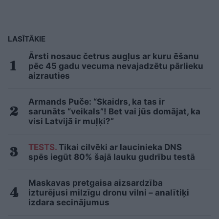
LASĪTĀKIE
Ārsti nosauc četrus augļus ar kuru ēšanu
pēc 45 gadu vecuma nevajadzētu pārlieku
aizrauties
Armands Puče: “Skaidrs, ka tas ir
sarunāts “veikals”! Bet vai jūs domājat, ka
visi Latvijā ir muļķi?”
TESTS.
Tikai cilvēki ar laucinieka DNS
spēs iegūt 80% šajā lauku gudrību testā
Maskavas pretgaisa aizsardzība
izturējusi milzīgu dronu vilni – analītiķi
izdara secinājumus