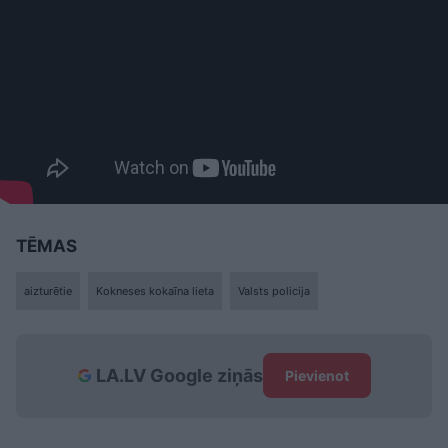
TĒMAS
aizturētie
Kokneses kokaīna lieta
Valsts policija
LA.LV Google ziņās
Pievienot