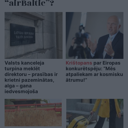
“airBaltic”?
Valsts kanceleja
Krištopans
par Eiropas
turpina meklēt
konkurētspēju: “Mēs
direktoru – prasības ir
atpaliekam ar kosmisku
krietni pazeminātas,
ātrumu!”
alga – gana
iedvesmojoša