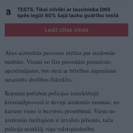
TESTS. Tikai cilvēki ar laucinieka DNS
spēs iegūt 80% šajā lauku gudrību testā
Lasīt citas ziņas
Abas aizturētās personas atzītas par aizdomās
turētām. Vienai no šīm personām piemērots
apcietinājums, bet otrai ar brīvības atņemšanu
nesaistīts drošības līdzeklis.
Kopumā patlaban policijas izmeklētajā
kriminālprocesā ir deviņi aizdomās turamie, no
kuriem viens ir bezvēsts prombūtnē. Viens no
aizdomās turētajiem ir ārvalsts pilsonis, taču
policija neatklāj viņa valstspiederību.