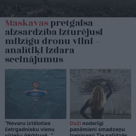
Maskavas
pretgaisa
aizsardzība izturējusi
milzīgu dronu vilni –
analītiķi izdara
secinājumus
“Nevaru iztēloties
Daži
noderīgi
četrgadnieku vienu
paņēmieni smadzeņu
vīriešu ģērbtuvē…”
treniņam! Tie palīdzēs