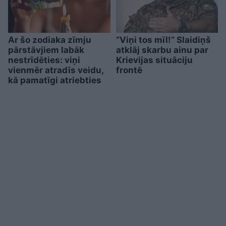
Ar šo zodiaka zīmju
“Viņi tos mīl!” Slaidiņš
pārstāvjiem labāk
atklāj skarbu ainu par
nestrīdēties: viņi
Krievijas situāciju
vienmēr atradīs veidu,
frontē
kā pamatīgi atriebties