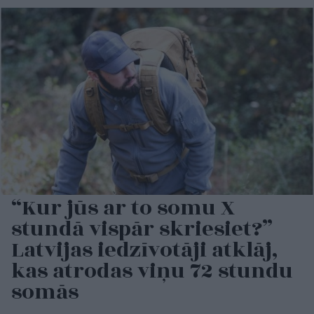
“Kur jūs ar to somu X
stundā vispār skriesiet?”
Latvijas iedzīvotāji atklāj,
kas atrodas viņu 72 stundu
somās