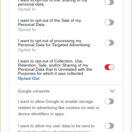
not limited to your visit or usage behaviour. You may click to
I want to opt-out of the Sharing of my
Vecāki un skolotāji
pasaule vairs nekad
personal data.
grant or deny consent to Google and its third-party tags to
neslēpj dusmas – vai
nebūs tāda, kāda bija
Opted In
use your data for below specified purposes in below Google
vērtējumu reforma
pirms tam
consent section.
uzlabos atzīmes?
I want to opt-out of the Sale of my
Personal Data.
Opted In
I want to opt-out of processing my
Personal Data for Targeted Advertising.
Opted In
I want to opt-out of Collection, Use,
Retention, Sale, and/or Sharing of my
Personal Data that Is Unrelated with the
Purposes for which it was collected.
Opted Out
Google consents
I want to allow Google to enable storage
Atcelt
Ziņot
related to advertising like cookies on web or
Neērti un pat bīstami: 8
device identifiers in apps.
vietas mājā, kur
I want to allow my user data to be sent to
nevajadzētu novietot