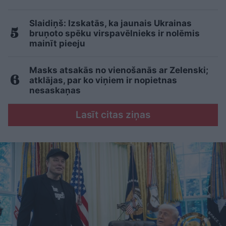
Slaidiņš: Izskatās, ka jaunais Ukrainas
bruņoto spēku virspavēlnieks ir nolēmis
mainīt pieeju
Masks atsakās no vienošanās ar Zelenski;
atklājas, par ko viņiem ir nopietnas
nesaskaņas
Lasīt citas ziņas