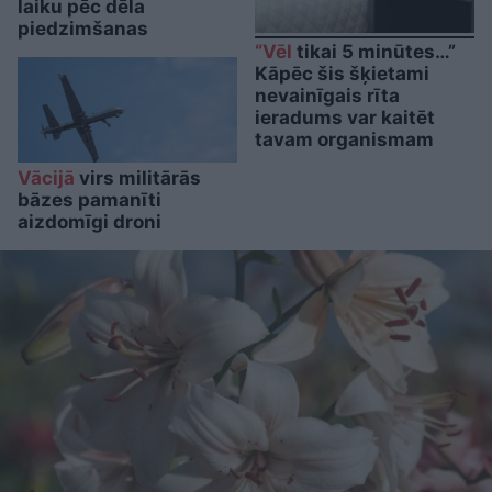
laiku pēc dēla
piedzimšanas
“Vēl
tikai 5 minūtes…”
Kāpēc šis šķietami
nevainīgais rīta
ieradums var kaitēt
tavam organismam
Vācijā
virs militārās
bāzes pamanīti
aizdomīgi droni