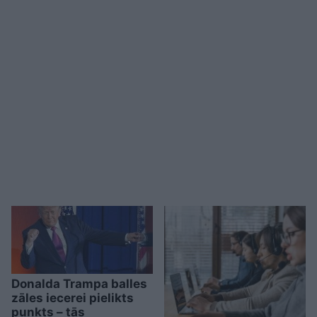
Donalda Trampa balles
zāles iecerei pielikts
punkts – tās