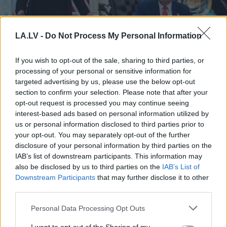
LA.LV -
Do Not Process My Personal Information
Masks
atsakās no
If you wish to opt-out of the sale, sharing to third parties, or
vienošanās ar Zelenski;
processing of your personal or sensitive information for
targeted advertising by us, please use the below opt-out
atklājas, par ko viņiem ir
section to confirm your selection. Please note that after your
nopietnas nesaskaņas
opt-out request is processed you may continue seeing
interest-based ads based on personal information utilized by
us or personal information disclosed to third parties prior to
your opt-out. You may separately opt-out of the further
disclosure of your personal information by third parties on the
IAB’s list of downstream participants. This information may
also be disclosed by us to third parties on the
IAB’s List of
Downstream Participants
that may further disclose it to other
third parties.
Please note that this website/app uses one or more Google
Personal Data Processing Opt Outs
“Ar katru jaunu ministru
2018. gadā cilvēce klusi
services and may gather and store information including but
kārtējā reforma!”
pārkāpa šo robežu –