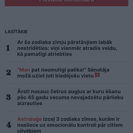
LASĪTĀKIE
Ar šo zodiaka zīmju pārstāvjiem labāk
nestrīdēties: viņi vienmēr atradīs veidu,
kā pamatīgi atriebties
“Man
pat neomulīgi palika!” Sēņotāja
mežā uziet ļoti biedējošu vietu
5
Ārsti nosauc četrus augļus ar kuru ēšanu
pēc 45 gadu vecuma nevajadzētu pārlieku
aizrauties
Astroloģe
izceļ 3 zodiaka zīmes, kurām ir
nosliece uz emocionālu kontroli pār citiem
cilvēkiem