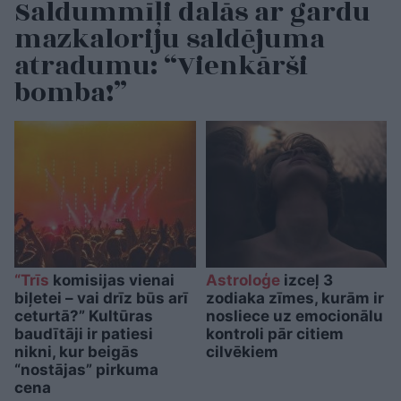
Saldummīļi dalās ar gardu
mazkaloriju saldējuma
atradumu: “Vienkārši
bomba!”
“Trīs
komisijas vienai
Astroloģe
izceļ 3
biļetei – vai drīz būs arī
zodiaka zīmes, kurām ir
ceturtā?” Kultūras
nosliece uz emocionālu
baudītāji ir patiesi
kontroli pār citiem
nikni, kur beigās
cilvēkiem
“nostājas” pirkuma
cena