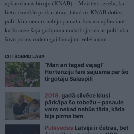
apkarošanas biroju (KNAB) – Meisters izcēla, ka
lietu izmeklē prokuratūra, tātad uz KNAB doties
politiķim nemaz nebija pamata, kas arī apliecinot,
ka Krauze šajā gadījumā nodarbojoties ar politisku
šovu pirms rudenī gaidāmajām vēlēšanām.
CITI ŠOBRĪD LASA
“Man arī tagad vajag!”
Hortenziju fani sajūsmā par šo
tirgotāju Salaspilī
2018.
gadā cilvēce klusi
pārkāpa šo robežu – pasaule
vairs nekad nebūs tāda, kāda
bija pirms tam
Pulkvedes
Latvijā ir četras, bet