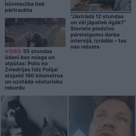
būvniecība tiek
pārtraukta
“Jāstrādā 12 stundas
un vēl jāpaliek ilgāk?”
Sieviete piedzīvo
pārsteigumu darba
intervijā, izrādās – tas
nav retums
VIDEO.
55 stundas
ūdenī bez miega un
atpūtas: Polis no
Zviedrijas līdz Polijai
aizpeld 160 kilometrus
un uzstāda vēsturisku
rekordu