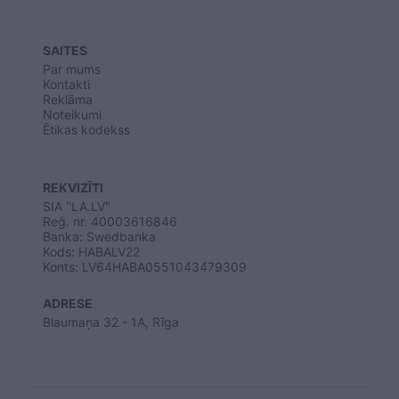
SAITES
Par mums
Kontakti
Reklāma
Noteikumi
Ētikas kodekss
REKVIZĪTI
SIA "LA.LV"
Reģ. nr. 40003616846
Banka: Swedbanka
Kods: HABALV22
Konts: LV64HABA0551043479309
ADRESE
Blaumaņa 32 - 1A, Rīga