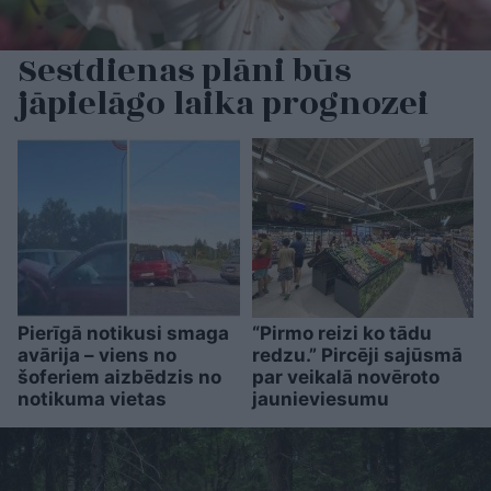
Sestdienas plāni būs
jāpielāgo laika prognozei
Pierīgā notikusi smaga
“Pirmo reizi ko tādu
avārija – viens no
redzu.” Pircēji sajūsmā
šoferiem aizbēdzis no
par veikalā novēroto
notikuma vietas
jaunieviesumu