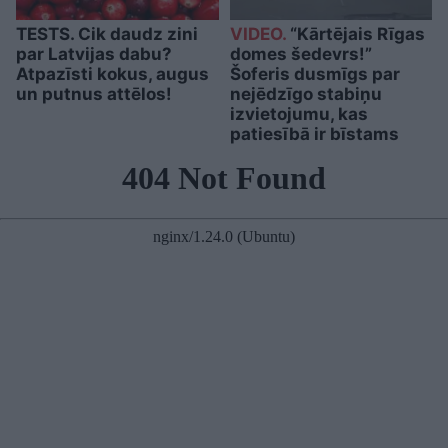
TESTS. Cik daudz zini
VIDEO.
“Kārtējais Rīgas
par Latvijas dabu?
domes šedevrs!”
Atpazīsti kokus, augus
Šoferis dusmīgs par
un putnus attēlos!
nejēdzīgo stabiņu
izvietojumu, kas
patiesībā ir bīstams