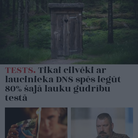
TESTS.
Tikai cilvēki ar
laucinieka DNS spēs iegūt
80% šajā lauku gudrību
testā