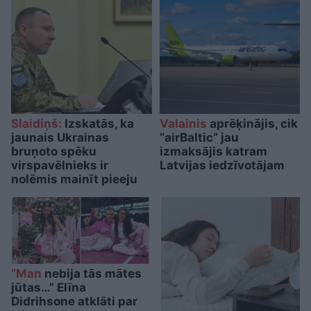
Slaidiņš:
Izskatās, ka
Valainis
aprēķinājis, cik
jaunais Ukrainas
“airBaltic” jau
bruņoto spēku
izmaksājis katram
virspavēlnieks ir
Latvijas iedzīvotājam
nolēmis mainīt pieeju
“Man
nebija tās mātes
jūtas…” Elīna
Didrihsone atklāti par