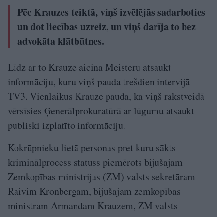
Pēc Krauzes teiktā, viņš izvēlējās sadarboties
un dot liecības uzreiz, un viņš darīja to bez
advokāta klātbūtnes.
Līdz ar to Krauze aicina Meisteru atsaukt
informāciju, kuru viņš pauda trešdien intervijā
TV3. Vienlaikus Krauze pauda, ka viņš rakstveidā
vērsīsies Ģenerālprokuratūrā ar lūgumu atsaukt
publiski izplatīto informāciju.
Kokrūpnieku lietā personas pret kuru sākts
kriminālprocess statuss piemērots bijušajam
Zemkopības ministrijas (ZM) valsts sekretāram
Raivim Kronbergam, bijušajam zemkopības
ministram Armandam Krauzem, ZM valsts