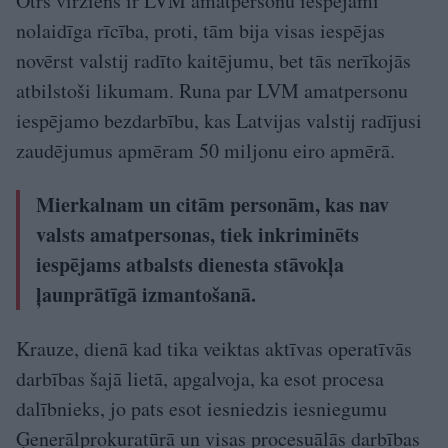
Otrs virziens ir LVM amatpersonu iespējami
nolaidīga rīcība, proti, tām bija visas iespējas
novērst valstij radīto kaitējumu, bet tās nerīkojās
atbilstoši likumam. Runa par LVM amatpersonu
iespējamo bezdarbību, kas Latvijas valstij radījusi
zaudējumus apmēram 50 miljonu eiro apmērā.
Mierkalnam un citām personām, kas nav
valsts amatpersonas, tiek inkriminēts
iespējams atbalsts dienesta stāvokļa
ļaunprātīgā izmantošanā.
Krauze, dienā kad tika veiktas aktīvas operatīvās
darbības šajā lietā, apgalvoja, ka esot procesa
dalībnieks, jo pats esot iesniedzis iesniegumu
Ģenerālprokuratūrā un visas procesuālās darbības