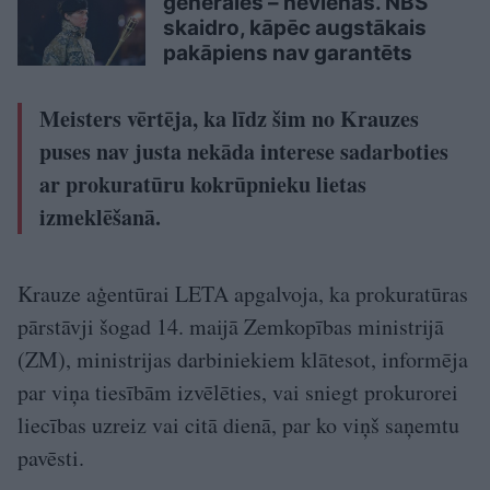
ģenerāles – nevienas. NBS
skaidro, kāpēc augstākais
pakāpiens nav garantēts
Meisters vērtēja, ka līdz šim no Krauzes
puses nav justa nekāda interese sadarboties
ar prokuratūru kokrūpnieku lietas
izmeklēšanā.
Krauze aģentūrai LETA apgalvoja, ka prokuratūras
pārstāvji šogad 14. maijā Zemkopības ministrijā
(ZM), ministrijas darbiniekiem klātesot, informēja
par viņa tiesībām izvēlēties, vai sniegt prokurorei
liecības uzreiz vai citā dienā, par ko viņš saņemtu
pavēsti.