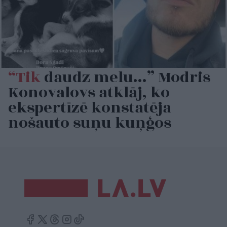
“Tik
daudz melu…” Modris
Konovalovs atklāj, ko
ekspertīzē konstatēja
nošauto suņu kuņģos