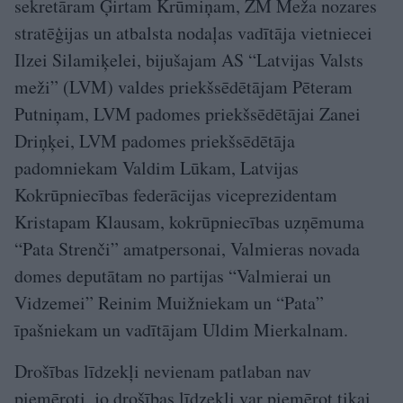
sekretāram Ģirtam Krūmiņam, ZM Meža nozares
stratēģijas un atbalsta nodaļas vadītāja vietniecei
Ilzei Silamiķelei, bijušajam AS “Latvijas Valsts
meži” (LVM) valdes priekšsēdētājam Pēteram
Putniņam, LVM padomes priekšsēdētājai Zanei
Driņķei, LVM padomes priekšsēdētāja
padomniekam Valdim Lūkam, Latvijas
Kokrūpniecības federācijas viceprezidentam
Kristapam Klausam, kokrūpniecības uzņēmuma
“Pata Strenči” amatpersonai, Valmieras novada
domes deputātam no partijas “Valmierai un
Vidzemei” Reinim Muižniekam un “Pata”
īpašniekam un vadītājam Uldim Mierkalnam.
Drošības līdzekļi nevienam patlaban nav
piemēroti, jo drošības līdzekli var piemērot tikai