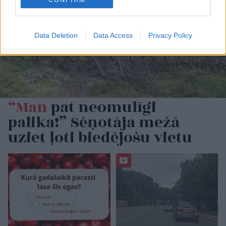
Data Deletion
Data Access
Privacy Policy
“Man
pat neomulīgi
palika!” Sēņotāja mežā
uziet ļoti biedējošu vietu