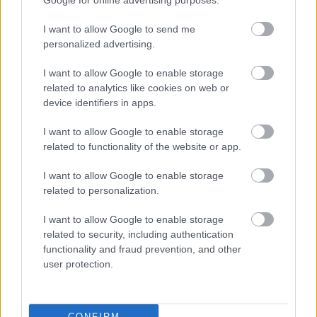
Google for online advertising purposes.
televizoru
I want to allow Google to send me
personalized advertising.
I want to allow Google to enable storage
related to analytics like cookies on web or
device identifiers in apps.
I want to allow Google to enable storage
related to functionality of the website or app.
Pulkvedes
Latvijā ir
Ceļmalā
ieraudzīji zirņu
I want to allow Google to enable storage
četras, bet ģenerāles –
lauku – vai drīkst ieiet
related to personalization.
nevienas. NBS skaidro,
un salasīt kādu saujiņu
kāpēc augstākais
ēšanai?
I want to allow Google to enable storage
pakāpiens nav
related to security, including authentication
garantēts
functionality and fraud prevention, and other
user protection.
CONFIRM