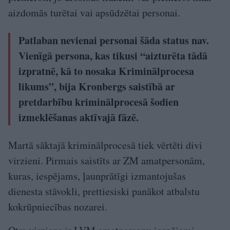
aizdomās turētai vai apsūdzētai personai.
Patlaban nevienai personai šāda status nav.
Vienīgā persona, kas tikusi “aizturēta tādā
izpratnē, kā to nosaka Kriminālprocesa
likums”, bija Kronbergs saistībā ar
pretdarbību kriminālprocesā šodien
izmeklēšanas aktīvajā fāzē.
Martā sāktajā kriminālprocesā tiek vērtēti divi
virzieni. Pirmais saistīts ar ZM amatpersonām,
kuras, iespējams, ļaunprātīgi izmantojušas
dienesta stāvokli, prettiesiski panākot atbalstu
kokrūpniecības nozarei.