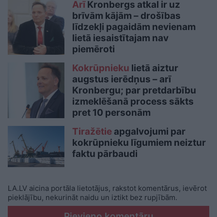
Arī
Kronbergs atkal ir uz
brīvām kājām – drošības
līdzekļi pagaidām nevienam
lietā iesaistītajam nav
piemēroti
Kokrūpnieku
lietā aiztur
augstus ierēdņus – arī
Kronbergu; par pretdarbību
izmeklēšanā process sākts
pret 10 personām
Tiražētie
apgalvojumi par
kokrūpnieku līgumiem neiztur
faktu pārbaudi
LA.LV aicina portāla lietotājus, rakstot komentārus, ievērot
pieklājību, nekurināt naidu un iztikt bez rupjībām.
Pievieno komentāru