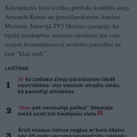
Kokrūpnieku lietā izcēlies publisks konflikts starp
Armandu Krauzi un ģenerālprokuroru Armīnu
Meisteru. Intervijā TV3 Meisters paziņoja, ka
bijušā zemkopības ministra izteikumi par viņa
iesaisti kriminālprocesā neatbilst patiesībai un
esot “klaji meli”.
LASĪTĀKIE
Ar
šo zodiaka zīmju pārstāvjiem labāk
nestrīdēties: viņi vienmēr atradīs veidu,
kā pamatīgi atriebties
“Man
pat neomulīgi palika!” Sēņotāja
mežā uziet ļoti biedējošu vietu
5
Ārsti nosauc četrus augļus ar kuru ēšanu
pēc 45 gadu vecuma nevajadzētu pārlieku