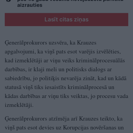
aizrauties
Lasīt citas ziņas
Ģenerālprokurors uzsvēra, ka Krauzes
apgalvojumi, ka viņš pats esot varējis izvēlēties,
kad izmeklētāji ar viņu veiks kriminālprocesuālās
darbības, ir klaji meli un politisks dialogs ar
sabiedrību, jo politiķis nevarēja zināt, kad un kādā
statusā viņš tiks iesaistīts kriminālprocesā un
kādas darbības ar viņu tiks veiktas, jo procesu vada
izmeklētāji.
Ģenerālprokurors atzīmēja arī Krauzes teikto, ka
viņš pats esot devies uz Korupcijas novēršanas un