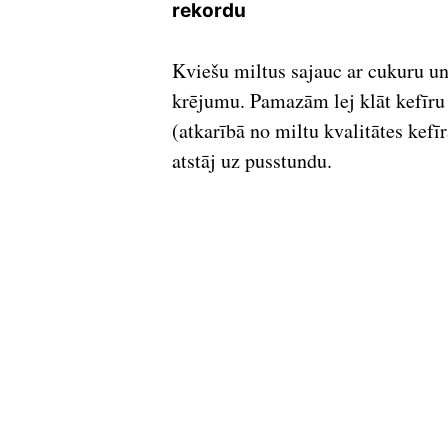
rekordu
Kviešu miltus sajauc ar cukuru un 
krējumu. Pamazām lej klāt kefīru u
(atkarībā no miltu kvalitātes kef
atstāj uz pusstundu.