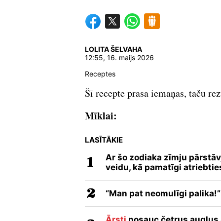
LOLITA ŠELVAHA
12:55, 16. maijs 2026
Receptes
Šī recepte prasa iemaņas, taču rez
Mīklai:
LASĪTĀKIE
Ar šo zodiaka zīmju pārstāv
veidu, kā pamatīgi atriebtie
“Man pat neomulīgi palika!”
Ārsti
nosauc četrus augļus