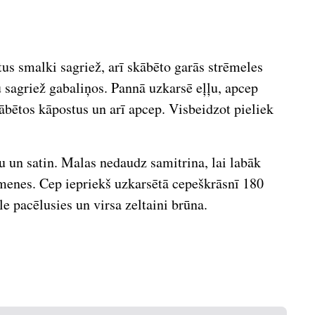
us smalki sagriež, arī skābēto garās strēmeles
u sagriež gabaliņos. Pannā uzkarsē eļļu, apcep
ābētos kāpostus un arī apcep. Visbeidzot pieliek
u un satin. Malas nedaudz samitrina, lai labāk
imenes. Cep iepriekš uzkarsētā cepeškrāsnī 180
e pacēlusies un virsa zeltaini brūna.