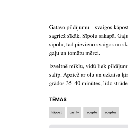
Gatavo pildījumu – svaigos kāpost
sagriež sīkāk. Sīpolu sakapā. Gaļ
sīpolu, tad pievieno svaigos un sk
gaļu un tomātu mērci.
Izveltnē mīklu, vidū liek pildījum
salīp. Apziež ar olu un uzkaisa ķ
grādos 35–40 minūtes, līdz strūdel
TĒMAS
kāposti
Lasi.lv
recepte
receptes