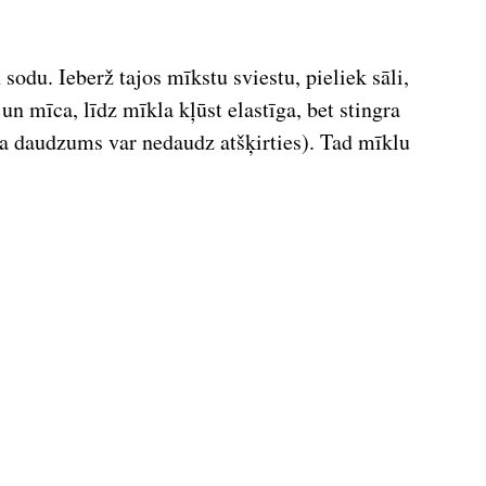
sodu. Ieberž tajos mīkstu sviestu, pieliek sāli,
n mīca, līdz mīkla kļūst elastīga, bet stingra
īra daudzums var nedaudz atšķirties). Tad mīklu