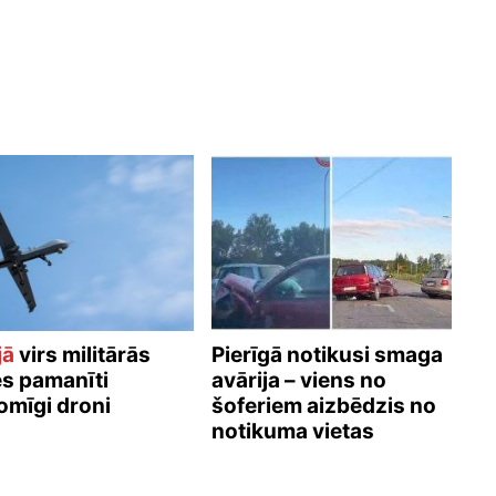
Atcelt
Ziņot
jā
virs militārās
Pierīgā notikusi smaga
s pamanīti
avārija – viens no
omīgi droni
šoferiem aizbēdzis no
notikuma vietas