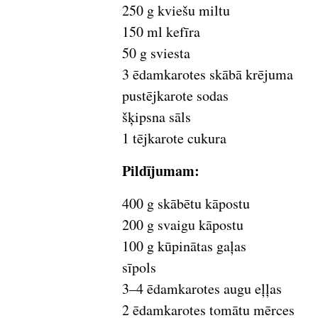
250 g kviešu miltu
150 ml kefīra
50 g sviesta
3 ēdamkarotes skābā krējuma
pustējkarote sodas
šķipsna sāls
1 tējkarote cukura
Pildījumam:
400 g skābētu kāpostu
200 g svaigu kāpostu
100 g kūpinātas gaļas
sīpols
3–4 ēdamkarotes augu eļļas
2 ēdamkarotes tomātu mērces