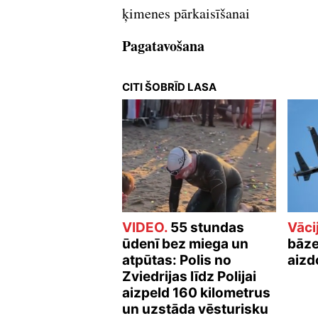
ķimenes pārkaisīšanai
Pagatavošana
CITI ŠOBRĪD LASA
VIDEO.
55 stundas
Vāci
ūdenī bez miega un
bāze
atpūtas: Polis no
aizd
Zviedrijas līdz Polijai
aizpeld 160 kilometrus
un uzstāda vēsturisku