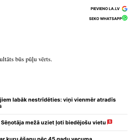
PIEVIENO LA.LV
SEKO WHATSAPP
ultāts būs pūļu vērts.
jiem labāk nestrīdēties: viņi vienmēr atradīs
s
 Sēņotāja mežā uziet ļoti biedējošu vietu
5
 ar kuru ēšanu pēc 45 gadu vecuma