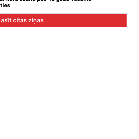
ties
Lasīt citas ziņas