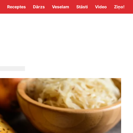
Receptes
Dārzs
Veselam
Stāsti
Video
Ziņo!