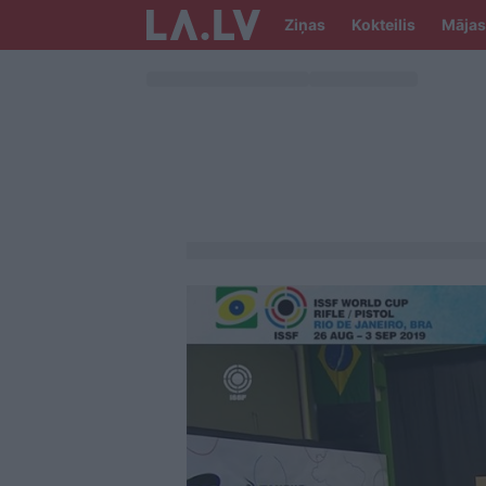
Ziņas
Kokteilis
Mājas