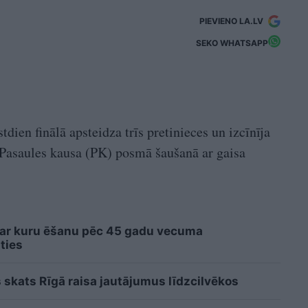
PIEVIENO LA.LV
SEKO WHATSAPP
dien finālā apsteidza trīs pretinieces un izcīnīja
ā Pasaules kausa (PK) posmā šaušanā ar gaisa
 ar kuru ēšanu pēc 45 gadu vecuma
ties
 skats Rīgā raisa jautājumus līdzcilvēkos