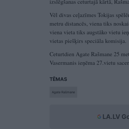
izslēgšanas ceturtajā kārtā, Rašma
Vēl divas ceļazīmes Tokijas spēlē
metru distancēs, viena tiks noskai
viena vieta tiks augstāko vietu ie
vietas piešķirs speciāla komisija.
Ceturtdien Agate Rašmane 25 metru
Vasermanis ieņēma 27.vietu sacens
TĒMAS
Agate Rašmane
LA.LV Go