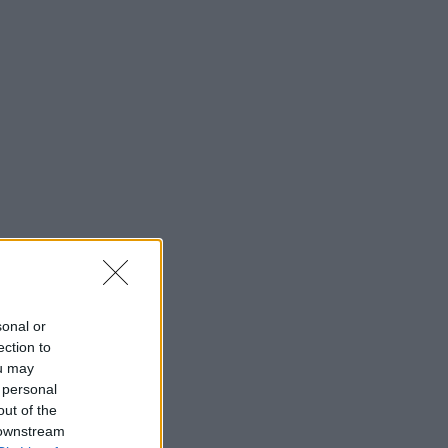
sonal or
ection to
ou may
 personal
out of the
 downstream