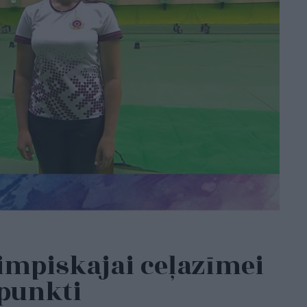
limpiskajai ceļazīmei
 punkti