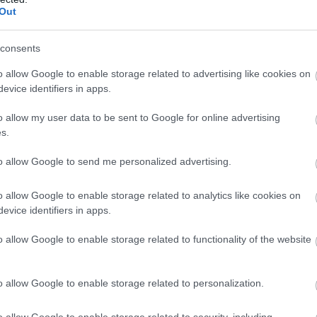
Out
ēju pārsteidz trīs
slēgšanas Rīgas
gātas komisijas
Dzemdību namā? NVD
Atcelt
Ziņot
sas
norāda – valsts
consents
finansējumam ar to
o allow Google to enable storage related to advertising like cookies on
neesot nekāda sakara
evice identifiers in apps.
o allow my user data to be sent to Google for online advertising
 sasniedza rezultātu 97 punkti, pēc tam
s.
kšminēto triju valstu sportistes, līdz ceturtajā
to allow Google to send me personalized advertising.
ātu 173,1 punkts piekāpās ceturto vietu
vei Hjunjongai Jo, kas sašāva 175,6 punktus,
o allow Google to enable storage related to analytics like cookies on
umā ieņemot piekto vietu.
evice identifiers in apps.
o allow Google to enable storage related to functionality of the website
o allow Google to enable storage related to personalization.
o allow Google to enable storage related to security, including