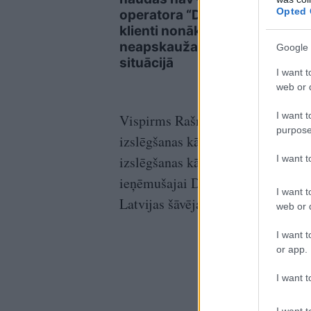
Opted 
operatora “Digitours”
pirc
klienti nonākuši
obli
neapskaužamā
mak
Google 
situācijā
I want t
web or d
I want t
Vispirms Rašmane desmit šāvienos
purpose
izslēgšanas kārtās apsteidza ieprie
I want 
izslēgšanas kārtā ar vājāko rezult
ieņēmušajai Dienvidkorejas pārstā
I want t
Latvijas šāvējai sacensību noslēg
web or d
I want t
or app.
I want t
I want t