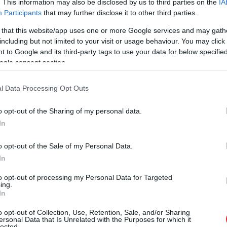
. This information may also be disclosed by us to third parties on the
IA
Participants
that may further disclose it to other third parties.
valifikācijas grupā un ar 576 punktiem tajā
deva sesto labāko rezultātu un vietu finālā.
 that this website/app uses one or more Google services and may gath
including but not limited to your visit or usage behaviour. You may click 
 to Google and its third-party tags to use your data for below specifi
tu sasniegušās dalībnieces izstāšanos Rašmane
ogle consent section.
 šāvējas, kuras kvalifikācijas sacensībās bija
snaiperi.
l Data Processing Opt Outs
o opt-out of the Sharing of my personal data.
In
o opt-out of the Sale of my Personal Data.
In
to opt-out of processing my Personal Data for Targeted
ing.
In
o opt-out of Collection, Use, Retention, Sale, and/or Sharing
te maksā 89 eiro,
Kurš tad īsti vainīgs pie
ersonal Data that Is Unrelated with the Purposes for which it
pie kases jau 96,51:
ģimenes palātu
lected.