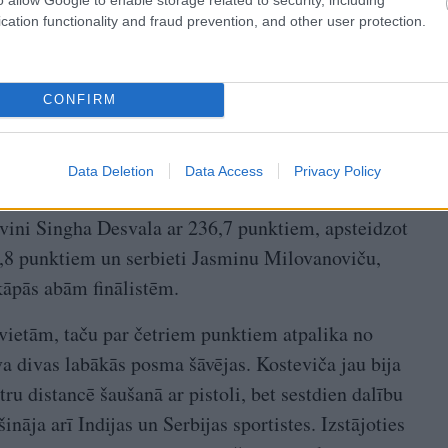
cation functionality and fraud prevention, and other user protection.
CONFIRM
Data Deletion
Data Access
Privacy Policy
svini Singha Desvala ar 236,7 punktiem, apsteidzot
4,8 punktiem un serbieti Jasminu Milovanoviču,
ekāpās abām finālistēm.
 vietām, taču par četriem punktiem atpalika no
a divas labākās posma šāvējas. Kosteviča jau bija
ru distancē šaušanā ar pistoli, bet sestdien dalību
nāja arī Indijas un Serbijas sportistes. Izstājoties