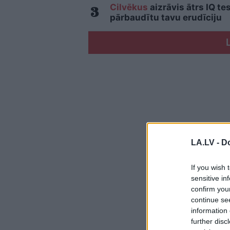
Cilvēkus
aizrāvis ātrs IQ te
pārbaudītu tavu erudīciju
LA.LV -
Do
If you wish 
sensitive in
confirm you
continue se
information 
further disc