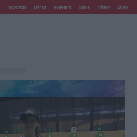
Receptes
Dārzs
Veselam
Stāsti
Video
Ziņo!