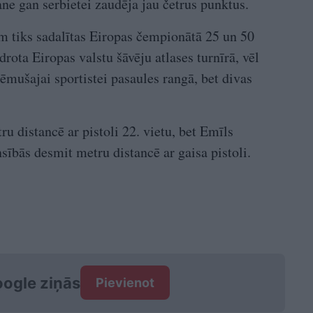
ne gan serbietei zaudēja jau četrus punktus.
m tiks sadalītas Eiropas čempionātā 25 un 50
drota Eiropas valstu šāvēju atlases turnīrā, vēl
ņēmušajai sportistei pasaules rangā, bet divas
 distancē ar pistoli 22. vietu, bet Emīls
ībās desmit metru distancē ar gaisa pistoli.
ogle ziņās
Pievienot