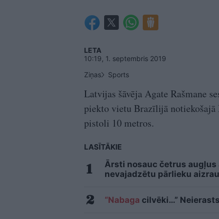
LETA
10:19, 1. septembris 2019
Ziņas
Sports
Latvijas šāvēja Agate Rašmane sest
piekto vietu Brazīlijā notiekošaj
pistoli 10 metros.
LASĪTĀKIE
Ārsti nosauc četrus augļus
nevajadzētu pārlieku aizrau
“Nabaga
cilvēki…” Neierasts