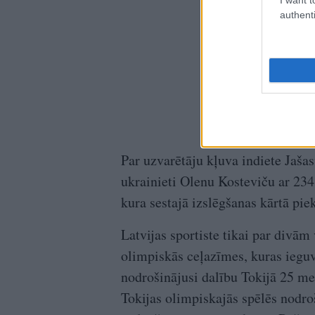
authenti
Par uzvarētāju kļuva indiete Jaša
ukrainieti Olenu Kosteviču ar 23
kura sestajā izslēgšanas kārtā pi
Latvijas sportiste tikai par divām
olimpiskās ceļazīmes, kuras ieguv
nodrošinājusi dalību Tokijā 25 met
Tokijas olimpiskajās spēlēs nodroši