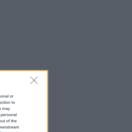
sonal or
ection to
ou may
 personal
out of the
 downstream