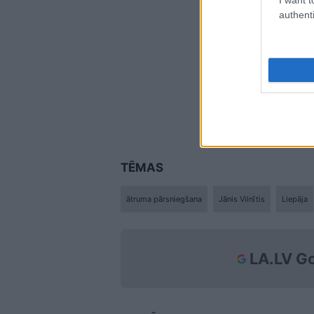
authenti
TĒMAS
ātruma pārsniegšana
Jānis Vilnītis
Liepāja
LA.LV Go