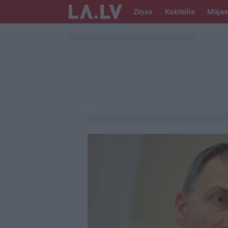
Ziņas
Kokteilis
Mājas