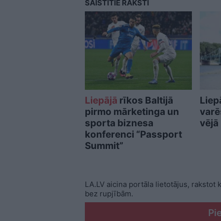
SAISTĪTIE RAKSTI
Liepājā
rīkos Baltijā
Liep
pirmo mārketinga un
varē
sporta biznesa
vējā
konferenci “Passport
Summit”
LA.LV aicina portāla lietotājus, rakstot
bez rupjībām.
Pi