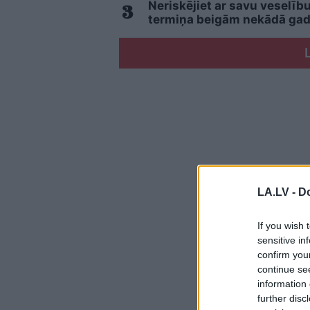
Neriskējiet ar savu veselīb
termiņa beigām nekādā gadī
LA.LV -
Do
If you wish 
sensitive in
confirm you
continue se
information 
further disc