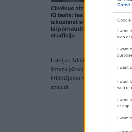
Opted 
Cilvēkus aizrāvis ātrs
Spec
IQ tests: tas liks
brīd
Google 
izkustināt smadzenes,
plān
lai pārbaudītu tavu
dron
I want t
erudīciju
web or d
I want t
purpose
Latvijas Administratīvo pārkāpum
I want 
ātruma pārsniegšanu no 11 kilome
brīdinājumu vai uzliek naudas sod
I want t
apmērā.
web or d
I want t
or app.
I want t
I want t