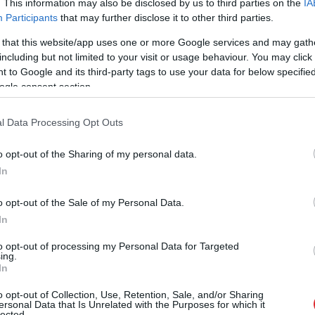
. This information may also be disclosed by us to third parties on the
IA
emes Vārdam” atzinies Vilnītis, kurš braucis ar
Participants
that may further disclose it to other third parties.
em stundā”. Šajā ceļa posmā atļautais braukšanas
 that this website/app uses one or more Google services and may gath
including but not limited to your visit or usage behaviour. You may click 
 to Google and its third-party tags to use your data for below specifi
ogle consent section.
iņš pārkāpuma dēļ apstādināts, sods esot tikai 20
mērs. Viņš vēl piebilda, ka tas, ka policists viņu
l Data Processing Opt Outs
otokolu “ir normāli, mēs visi esam cilvēki”, vēstī
o opt-out of the Sharing of my personal data.
In
o opt-out of the Sale of my Personal Data.
In
to opt-out of processing my Personal Data for Targeted
ing.
In
o opt-out of Collection, Use, Retention, Sale, and/or Sharing
ersonal Data that Is Unrelated with the Purposes for which it
lected.