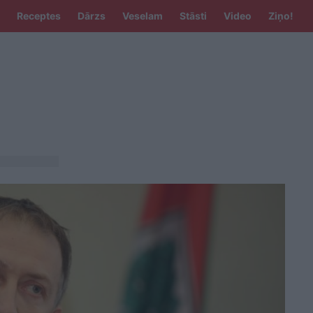
Receptes
Dārzs
Veselam
Stāsti
Video
Ziņo!