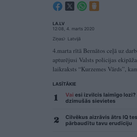
LA.LV
12:08, 4. marts 2020
Ziņas
Latvijā
4.marta rītā Bernātos ceļā uz dar
apturējusi Valsts policijas ekipāža
laikraksts “Kurzemes Vārds”, kam 
LASĪTĀKIE
Vai
esi izvilcis laimīgo loz
dzimušās sievietes
Cilvēkus aizrāvis ātrs IQ te
pārbaudītu tavu erudīciju