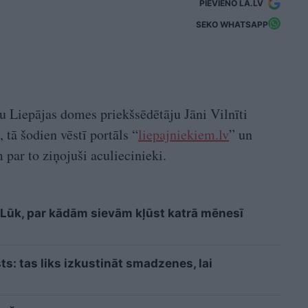
PIEVIENO LA.LV
SEKO WHATSAPP
bu Liepājas domes priekšsēdētāju Jāni Vilnīti
, tā šodien vēstī portāls “
liepajniekiem.lv
” un
par to ziņojuši aculiecinieki.
i? Lūk, par kādām sievām kļūst katrā mēnesī
sts: tas liks izkustināt smadzenes, lai