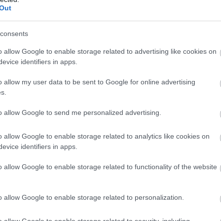
Out
dienesti
pēdējā
VIDEO. Ciemiņi no
ī novērš Krievijas
Transilvānijas?
Atcelt
Ziņot
consents
otu atentātu pret
Bēniņos uzstādīta
u ražotāju Eiropā
kamera fiksē
o allow Google to enable storage related to advertising like cookies on
neparastus
evice identifiers in apps.
apakšīrniekus
o allow my user data to be sent to Google for online advertising
s.
u kodekss nosaka, ka par atļautā braukšanas
to allow Google to send me personalized advertising.
triem stundā līdz 20 kilometriem stundā izsaka
u transportlīdzekļa vadītājam divdesmit eiro
o allow Google to enable storage related to analytics like cookies on
evice identifiers in apps.
o allow Google to enable storage related to functionality of the website
o allow Google to enable storage related to personalization.
o allow Google to enable storage related to security, including