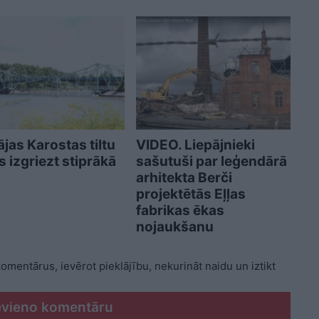
ājas Karostas tiltu
VIDEO. Liepājnieki
s izgriezt stiprākā
sašutuši par leģendārā
arhitekta Berči
projektētās Eļļas
fabrikas ēkas
nojaukšanu
 komentārus, ievērot pieklājību, nekurināt naidu un iztikt
evieno komentāru