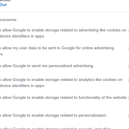
Out
Atcelt
Ziņot
consents
o allow Google to enable storage related to advertising like cookies on
evice identifiers in apps.
uvā
aptur kravas
“Nabaga
cilvēki…”
 no Latvijas:
Neierasts skats Rīgā
o allow my user data to be sent to Google for online advertising
s.
iekabē atrod
raisa jautājumus
d lielāko
līdzcilvēkos
to allow Google to send me personalized advertising.
rabandas kravu
āku miljonu vērtībā
o allow Google to enable storage related to analytics like cookies on
evice identifiers in apps.
n jutīgai ādai.
o allow Google to enable storage related to functionality of the website
o allow Google to enable storage related to personalization.
o allow Google to enable storage related to security, including