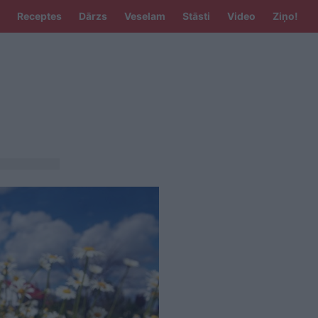
Receptes
Dārzs
Veselam
Stāsti
Video
Ziņo!