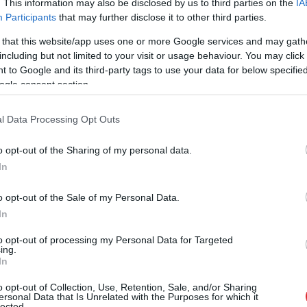
. This information may also be disclosed by us to third parties on the
IA
Participants
that may further disclose it to other third parties.
 that this website/app uses one or more Google services and may gath
including but not limited to your visit or usage behaviour. You may click 
 to Google and its third-party tags to use your data for below specifi
kās eļļas
ogle consent section.
mulgatoru silda ūdens peldē, līdz emulgators ir
l Data Processing Opt Outs
sasniegusi +80 °C. Tad pievieno šī sviestu un
arsē ūdeni. Nepārtraukti maisot ar mikseri vismaz
o opt-out of the Sharing of my personal data.
n emulgatora maisījumam. Kad izveidojusies
In
īdz +40 °C temperatūrai, pievieno konservantu un
o opt-out of the Sale of my Personal Data.
 Pilda 50 ml plastmasas pudelītē ar pulverizatoru.
In
 līdz 1 mēnesim, ledusskapī – līdz 3 mēnešiem.
to opt-out of processing my Personal Data for Targeted
ing.
In
o opt-out of Collection, Use, Retention, Sale, and/or Sharing
ersonal Data that Is Unrelated with the Purposes for which it
lected.