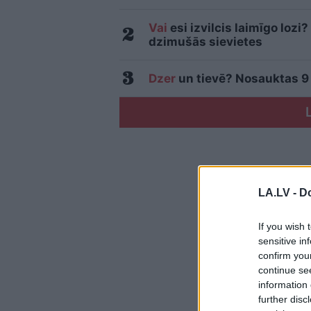
Vai
esi izvilcis laimīgo loz
dzimušās sievietes
Dzer
un tievē? Nosauktas 9 t
LA.LV -
Do
If you wish 
sensitive in
confirm you
continue se
information 
further disc