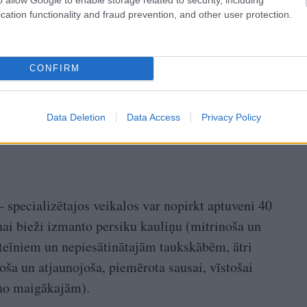
cation functionality and fraud prevention, and other user protection.
CONFIRM
Data Deletion
Data Access
Privacy Policy
– specializētajos veikalos var nopirkt aptuveni 40
nai bieži izmanto persiku kauliņu (mitrinoša un
teīniem un nepiesātinātajām taukskābēm, ātri
oša un atjaunojoša, piemērota sausai, vīstošai
 no maigākajām).