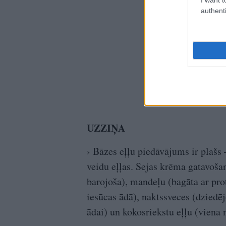
authenti
UZZIŅA
› Bāzes eļļu piedāvājums ir plašs 
veidu eļļas. Sejas krēma gatavoša
barojoša), mandeļu (bagāta ar pro
iesūcas ādā), naktssveces (dziedēj
ādai) un kokosriekstu eļļu (viena