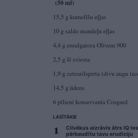
(50 ml)
15,5 g kumelīšu eļļas
10 g saldo mandeļu eļļas
4,4 g emulgatora Olivem 900
2,5 g šī sviesta
1,9 g cetearilspirta (divu augu izc
14,5 g ūdens
6 pilieni konservanta Cosgard
LASĪTĀKIE
Cilvēkus aizrāvis ātrs IQ te
pārbaudītu tavu erudīciju