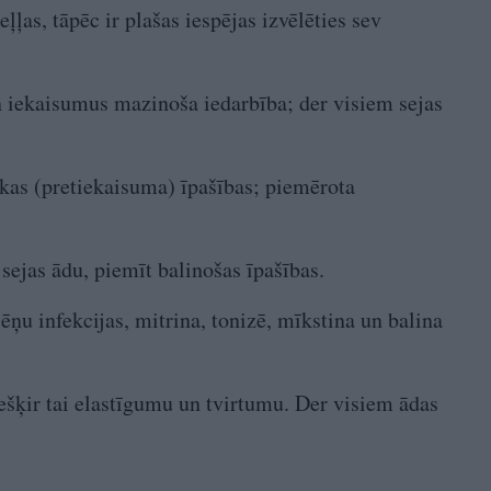
ļļas, tāpēc ir plašas iespējas izvēlēties sev
n iekaisumus mazinoša iedarbība; der visiem sejas
skas (pretiekaisuma) īpašības; piemērota
 sejas ādu, piemīt balinošas īpašības.
ēņu infekcijas, mitrina, tonizē, mīkstina un balina
iešķir tai elastīgumu un tvirtumu. Der visiem ādas