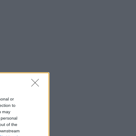
sonal or
ection to
ou may
 personal
out of the
 downstream