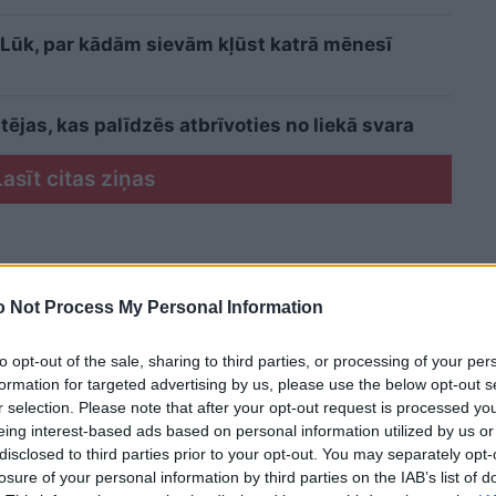
i? Lūk, par kādām sievām kļūst katrā mēnesī
ējas, kas palīdzēs atbrīvoties no liekā svara
Lasīt citas ziņas
 Not Process My Personal Information
to opt-out of the sale, sharing to third parties, or processing of your per
formation for targeted advertising by us, please use the below opt-out s
r selection. Please note that after your opt-out request is processed y
eing interest-based ads based on personal information utilized by us or
disclosed to third parties prior to your opt-out. You may separately opt-
losure of your personal information by third parties on the IAB’s list of