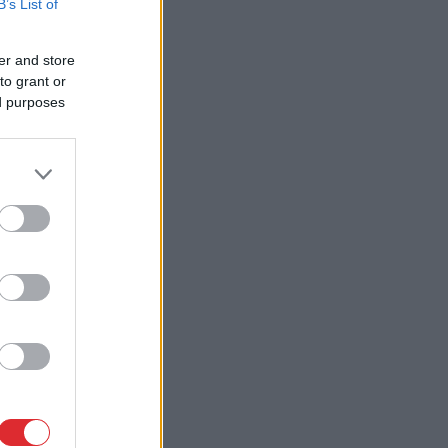
B’s List of
er and store
to grant or
ed purposes