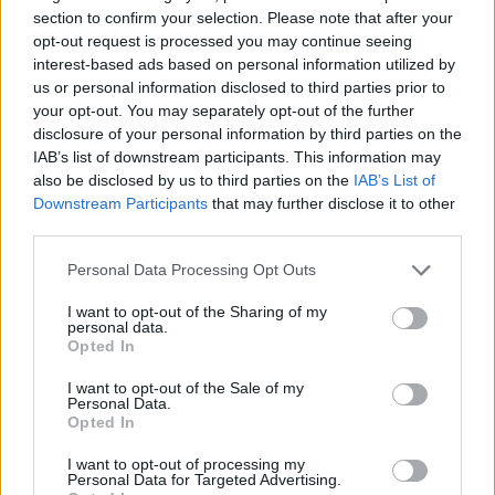
section to confirm your selection. Please note that after your
opt-out request is processed you may continue seeing
interest-based ads based on personal information utilized by
us or personal information disclosed to third parties prior to
your opt-out. You may separately opt-out of the further
disclosure of your personal information by third parties on the
IAB’s list of downstream participants. This information may
also be disclosed by us to third parties on the
IAB’s List of
Viņš
apstājies un sācis
Gribas lētu un svaigu
Downstream Participants
that may further disclose it to other
peldēt uz vietas…
akcentu mājoklim?
third parties.
Sieviete atpūtā Pierīgas
Septiņi redakcijas IKEA
Please note that this website/app uses one or more Google
ezerā piedzīvojusi, cik
atradumi, kas maksā
Personal Data Processing Opt Outs
services and may gather and store information including but
briesmīgas sekas var
līdz 10 eiro
not limited to your visit or usage behaviour. You may click to
I want to opt-out of the Sharing of my
būt makšķernieku
personal data.
neuzmanībai
grant or deny consent to Google and its third-party tags to
Opted In
use your data for below specified purposes in below Google
consent section.
I want to opt-out of the Sale of my
Personal Data.
Opted In
I want to opt-out of processing my
Personal Data for Targeted Advertising.