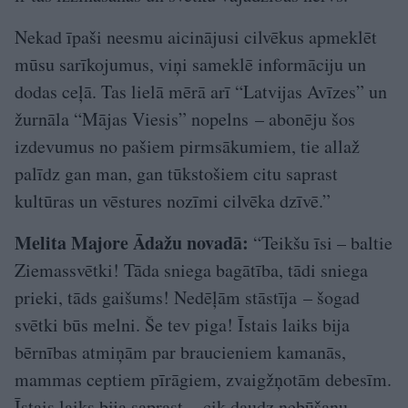
Nekad īpaši neesmu aicinājusi cilvēkus apmeklēt
mūsu sarīkojumus, viņi sameklē informāciju un
dodas ceļā. Tas lielā mērā arī “Latvijas Avīzes” un
žurnāla “Mājas Viesis” nopelns – abonēju šos
izdevumus no pašiem pirmsākumiem, tie allaž
palīdz gan man, gan tūkstošiem citu saprast
kultūras un vēstures nozīmi cilvēka dzīvē.”
Melita Majore Ādažu novadā:
“Teikšu īsi – baltie
Ziemassvētki! Tāda sniega bagātība, tādi sniega
prieki, tāds gaišums! Nedēļām stāstīja – šogad
svētki būs melni. Še tev piga! Īstais laiks bija
bērnības atmiņām par braucieniem kamanās,
mammas ceptiem pīrāgiem, zvaigžņotām debesīm.
Īstais laiks bija saprast – cik daudz nebūšanu,