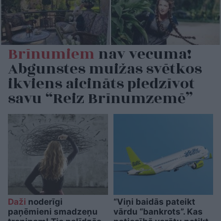
Brīnumiem
nav vecuma!
Abgunstes muižas svētkos
ikviens aicināts piedzīvot
savu “Reiz Brīnumzemē”
Daži
noderīgi
“Viņi baidās pateikt
paņēmieni smadzeņu
vārdu “bankrots”. Kas