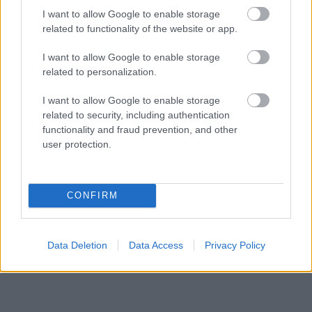
Vienā tirgū – 6 eiro
ASV izlūkdienesti atklāj
I want to allow Google to enable storage
kilogramā, bet citā – 15
Putina iespējamo
related to functionality of the website or app.
eiro! Sieviete neizprot
nākamo soli: risks
novēroto cenu atšķirību
pieaugs jau šoruden
I want to allow Google to enable storage
Jūrmalas un Rīgas
related to personalization.
tirgos
I want to allow Google to enable storage
related to security, including authentication
functionality and fraud prevention, and other
user protection.
CONFIRM
Data Deletion
Data Access
Privacy Policy