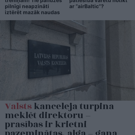
treniņam! Tie palīdzēs
patiesībā varētu notikt
pilnīgi neapzināti
ar “airBaltic”?
iztērēt mazāk naudas
Valsts
kanceleja turpina
meklēt direktoru –
prasības ir krietni
pazeminātas, alga – gana