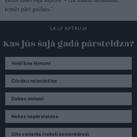
tomēr pāri gaišais.”
LA.LV APTAUJA
Kas jūs šajā gadā pārsteidza?
Valdības lēmumi
Cilvēku neiecietība
Dabas untumi
Nekas nepārsteidza
Cits variants (raksti komentāros)