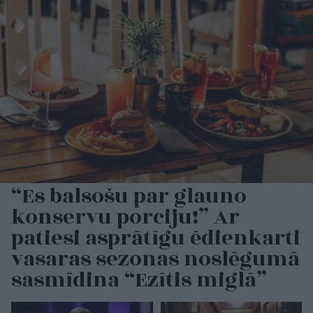
“Es balsošu par glauno
konservu porciju!” Ar
patiesi asprātīgu ēdienkarti
vasaras sezonas noslēgumā
sasmīdina “Ezītis miglā”