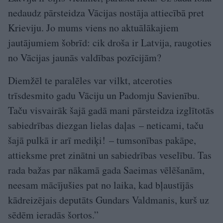
nedaudz pārsteidza Vācijas nostāja attiecībā pret
Krieviju. Jo mums viens no aktuālākajiem
jautājumiem šobrīd: cik droša ir Latvija, raugoties
no Vācijas jaunās valdības pozīcijām?
Diemžēl te paralēles var vilkt, atceroties
trīsdesmito gadu Vāciju un Padomju Savienību.
Taču visvairāk šajā gadā mani pārsteidza izglītotās
sabiedrības diezgan lielas daļas – neticami, taču
šajā pulkā ir arī mediķi! – tumsonības pakāpe,
attieksme pret zinātni un sabiedrības veselību. Tas
rada bažas par nākamā gada Saeimas vēlēšanām,
neesam mācījušies pat no laika, kad bļaustījās
kādreizējais deputāts Gundars Valdmanis, kurš uz
sēdēm ieradās šortos.”