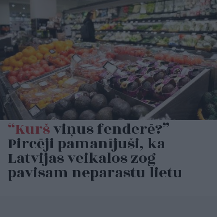
“Kurš
viņus fenderē?”
Pircēji pamanījuši, ka
Latvijas veikalos zog
pavisam neparastu lietu