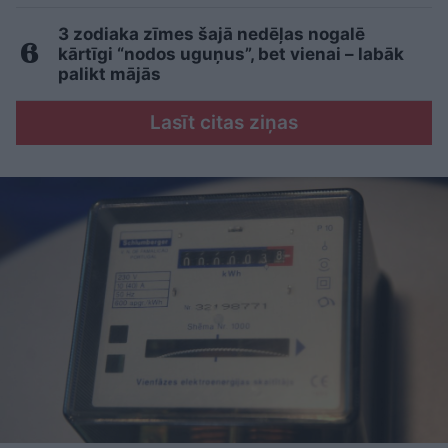
3 zodiaka zīmes šajā nedēļas nogalē
kārtīgi “nodos uguņus”, bet vienai – labāk
palikt mājās
Lasīt citas ziņas