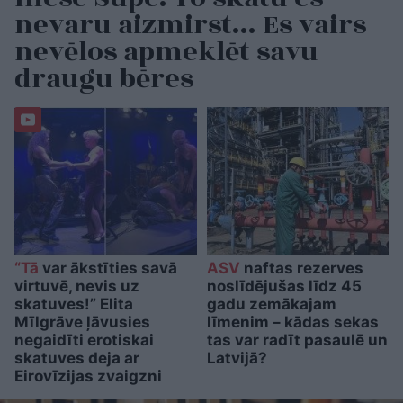
nevaru aizmirst… Es vairs
nevēlos apmeklēt savu
draugu bēres
“Tā
var ākstīties savā
ASV
naftas rezerves
virtuvē, nevis uz
noslīdējušas līdz 45
skatuves!” Elita
gadu zemākajam
Mīlgrāve ļāvusies
līmenim – kādas sekas
negaidīti erotiskai
tas var radīt pasaulē un
skatuves deja ar
Latvijā?
Eirovīzijas zvaigzni