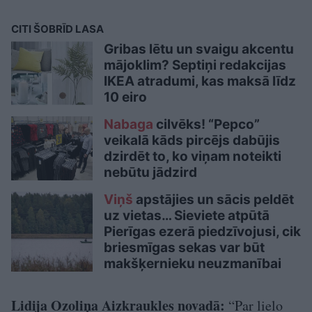
CITI ŠOBRĪD LASA
Gribas lētu un svaigu akcentu
mājoklim? Septiņi redakcijas
IKEA atradumi, kas maksā līdz
10 eiro
Nabaga
cilvēks! “Pepco”
veikalā kāds pircējs dabūjis
dzirdēt to, ko viņam noteikti
nebūtu jādzird
Viņš
apstājies un sācis peldēt
uz vietas… Sieviete atpūtā
Pierīgas ezerā piedzīvojusi, cik
briesmīgas sekas var būt
makšķernieku neuzmanībai
Lidija Ozoliņa Aizkraukles novadā:
“Par lielo