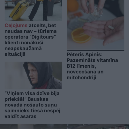
Ceļojums
atcelts, bet
naudas nav – tūrisma
operatora “Digitours”
klienti nonākuši
neapskaužamā
situācijā
Pēteris Apinis:
Pazemināts vitamīna
B12 līmenis,
novecošana un
mitohondriji
“Viņiem visa dzīve bija
priekšā!” Bauskas
novadā nošauto suņu
saimnieks tiesā nespēj
valdīt asaras