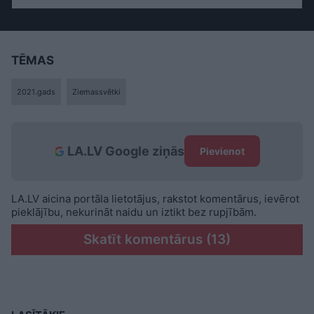
TĒMAS
2021.gads
Ziemassvētki
LA.LV Google ziņās
Pievienot
LA.LV aicina portāla lietotājus, rakstot komentārus, ievērot
pieklājību, nekurināt naidu un iztikt bez rupjībām.
Skatīt komentārus (13)