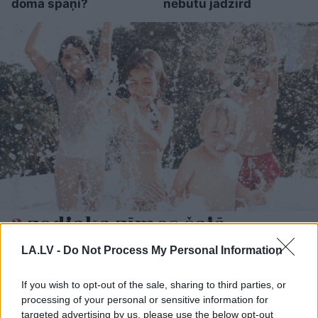
domā spāņi?
nebūtu jādzird
3
zodiaka zīmes šajā
nedēļas nogalē kārtīgi
LA.LV -
Do Not Process My Personal Information
“nodos uguņus”, bet vienai
– labāk palikt mājās
If you wish to opt-out of the sale, sharing to third parties, or
processing of your personal or sensitive information for
targeted advertising by us, please use the below opt-out