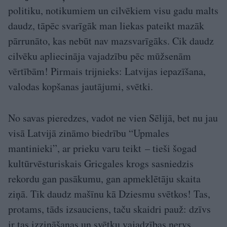
politiku, notikumiem un cilvēkiem visu gadu malts
daudz, tāpēc svarīgāk man liekas pateikt mazāk
pārrunāto, kas nebūt nav mazsvarīgāks. Cik daudz
cilvēku apliecināja vajadzību pēc mūžsenām
vērtībām! Pirmais trijnieks: Latvijas iepazīšana,
valodas kopšanas jautājumi, svētki.
No savas pieredzes, vadot ne vien Sēlijā, bet nu jau
visā Latvijā zināmo biedrību “Upmales
mantinieki”, ar prieku varu teikt – tieši šogad
kultūrvēsturiskais Gricgales krogs sasniedzis
rekordu gan pasākumu, gan apmeklētāju skaita
ziņā. Tik daudz mašīnu kā Dziesmu svētkos! Tas,
protams, tāds izsauciens, taču skaidri pauž: dzīvs
ir tas izzināšanas un svētku vajadzības nervs.