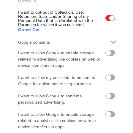
Opted In
I want to opt-out of Collection, Use,
Retention, Sale, and/or Sharing of my
Personal Data that Is Unrelated with the
Purposes for which it was collected.
Opted Out
Google consents
TESTS.
Tikai cilvēki ar
I want to allow Google to enable storage
Atcelt
Ziņot
laucinieka DNS spēs iegūt
related to advertising like cookies on web or
80% šajā lauku gudrību
device identifiers in apps.
testā
I want to allow my user data to be sent to
Google for online advertising purposes.
I want to allow Google to send me
personalized advertising.
I want to allow Google to enable storage
related to analytics like cookies on web or
device identifiers in apps.