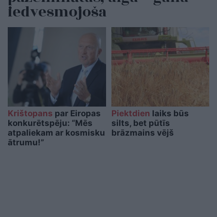
iedvesmojoša
Krištopans
par Eiropas
Piektdien
laiks būs
konkurētspēju: “Mēs
silts, bet pūtīs
atpaliekam ar kosmisku
brāzmains vējš
ātrumu!”