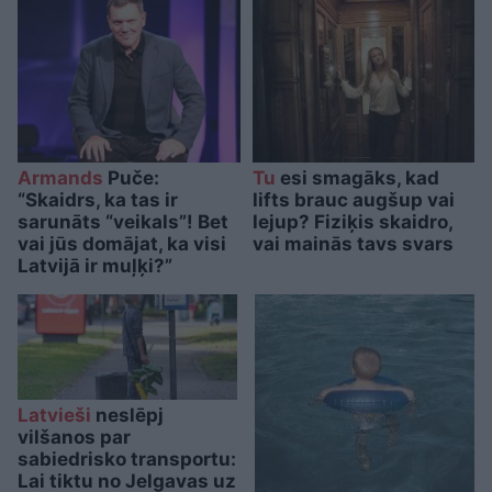
Armands
Puče:
Tu
esi smagāks, kad
“Skaidrs, ka tas ir
lifts brauc augšup vai
sarunāts “veikals”! Bet
lejup? Fiziķis skaidro,
vai jūs domājat, ka visi
vai mainās tavs svars
Latvijā ir muļķi?”
Latvieši
neslēpj
vilšanos par
sabiedrisko transportu:
Lai tiktu no Jelgavas uz