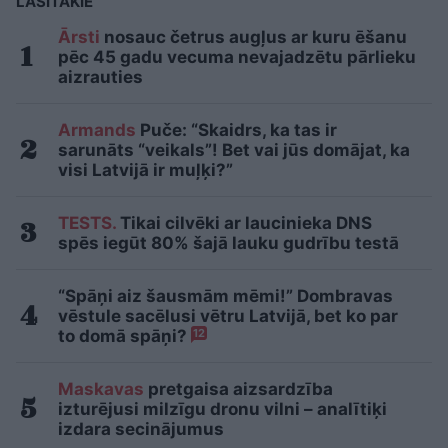
LASĪTĀKIE
Ārsti
nosauc četrus augļus ar kuru ēšanu
pēc 45 gadu vecuma nevajadzētu pārlieku
aizrauties
Armands
Puče: “Skaidrs, ka tas ir
sarunāts “veikals”! Bet vai jūs domājat, ka
visi Latvijā ir muļķi?”
TESTS.
Tikai cilvēki ar laucinieka DNS
spēs iegūt 80% šajā lauku gudrību testā
“Spāņi aiz šausmām mēmi!” Dombravas
vēstule sacēlusi vētru Latvijā, bet ko par
to domā spāņi?
12
Maskavas
pretgaisa aizsardzība
izturējusi milzīgu dronu vilni – analītiķi
izdara secinājumus