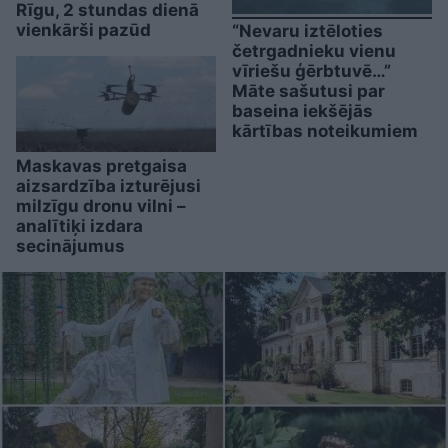
Rīgu, 2 stundas dienā
vienkārši pazūd
“Nevaru iztēloties
četrgadnieku vienu
vīriešu ģērbtuvē…”
Māte sašutusi par
baseina iekšējās
kārtības noteikumiem
Maskavas pretgaisa
aizsardzība izturējusi
milzīgu dronu vilni –
analītiķi izdara
secinājumus