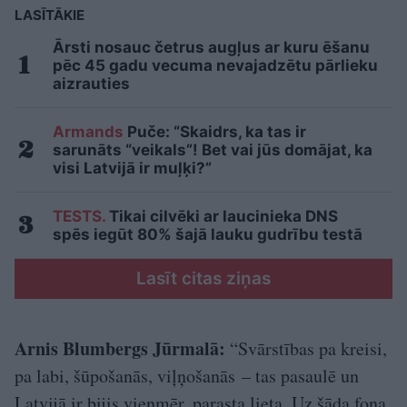
LASĪTĀKIE
Ārsti nosauc četrus augļus ar kuru ēšanu
pēc 45 gadu vecuma nevajadzētu pārlieku
aizrauties
Armands
Puče: “Skaidrs, ka tas ir
sarunāts “veikals”! Bet vai jūs domājat, ka
visi Latvijā ir muļķi?”
TESTS.
Tikai cilvēki ar laucinieka DNS
spēs iegūt 80% šajā lauku gudrību testā
Lasīt citas ziņas
Arnis Blumbergs Jūrmalā:
“Svārstības pa kreisi,
pa labi, šūpošanās, viļņošanās – tas pasaulē un
Latvijā ir bijis vienmēr, parasta lieta. Uz šāda fona