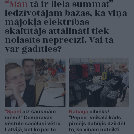
“Man
tā ir liela summa!”
iedzīvotājam bažas, ka viņa
mājokļa elektrības
skaitītājs attālināti tiek
nolasīts neprecīzi. Vai tā
var gadīties?
“Spāņi
aiz šausmām
Nabaga
cilvēks!
mēmi!” Dombravas
“Pepco” veikalā kāds
vēstule sacēlusi vētru
pircējs dabūjis dzirdēt
Latvijā, bet ko par to
to, ko viņam noteikti