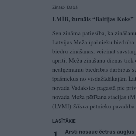
Ziņas
Dabā
LMĪB,
žurnāls “Baltijas Koks”
Sen zināma patiesība, ka zināšanu
Latvijas Meža īpašnieku biedrība 
biedru zināšanas, veicināt savsta
apriti. Meža zināšanu dienas tiek 
neatņemamu biedrības darbības sa
īpašniekus no visdažādākajām Lat
novada Vadakstes pagastā pie pri
novada Meža pētīšana stacijas (M
(LVMI)
Silava
pētnieku pavadībā.
LASĪTĀKIE
Ārsti nosauc četrus augļus