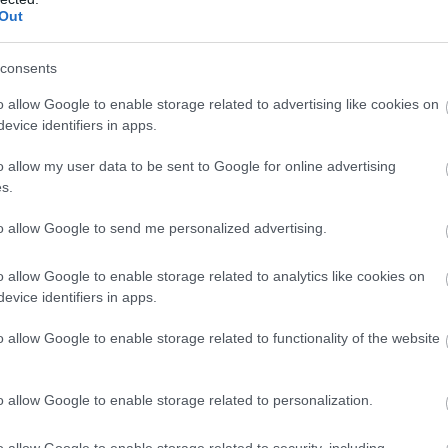
 neatkarīgi no izvēlētās pamata nodarbošanās.
Out
ceļas ar savu apsaimniekošanas pieeju – izlases
Atcelt
Ziņot
consents
as dabiskos procesus. Uz jautājumu, kāpēc tāda
 savulaik, kad deviņdesmitajos gados atgūts mežs,
o allow Google to enable storage related to advertising like cookies on
evice identifiers in apps.
āpat, strādājot Skandināvijā, bijusi liela pieredze ar
sko darbu veikšanu, tomēr sapratis, ka viņam
o allow my user data to be sent to Google for online advertising
s.
ās balstīta saimniekošana – mazās tehnikas
šanas apvienošana ar vēlamo koku sugu
to allow Google to send me personalized advertising.
na un eksperimentēšana ar netradicionālām koku
o allow Google to enable storage related to analytics like cookies on
s ar ozolzīlēm, kuru apmeklētāji ir sīļi, kas šīs
evice identifiers in apps.
icinot ozolu izplatību. Šo metodi saimnieks
o allow Google to enable storage related to functionality of the website
šumā sastopami saldie ķirši, ozoli, skābarži,
e kastaņi, ginki. Saimnieks var palepoties arī ar
o allow Google to enable storage related to personalization.
ežā – žogu, kas par saviem līdzekļiem uzstādīts,
adžiem. Ir mērķis pakāpeniski pāriet no
o allow Google to enable storage related to security, including