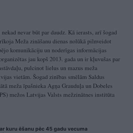
 nekad nevar būt par daudz. Kā ierasts, arī šogad
rīkoja Meža zināšanu dienas nolūkā pilnveidot
rpējo komunikāciju un noderīgas informācijas
organizētas jau kopš 2013. gada un ir kļuvušas par
stāvdaļu, pulcinot lielus un mazus meža
vijas vietām. Šogad zinības smēlām Saldus
vātā meža īpašnieka Agņa Grauduļa un Dobeles
PS) mežos Latvijas Valsts mežzinātnes institūta
 ar kuru ēšanu pēc 45 gadu vecuma