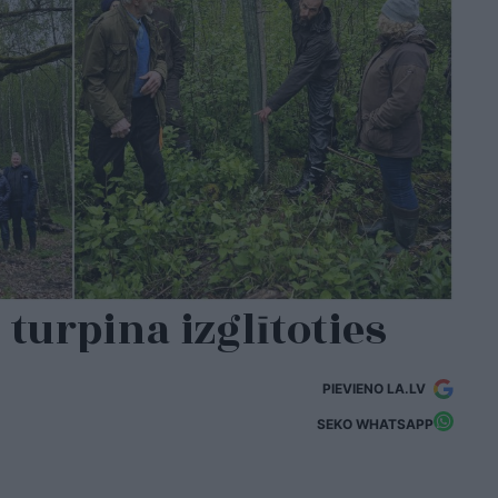
 turpina izglītoties
PIEVIENO LA.LV
SEKO WHATSAPP