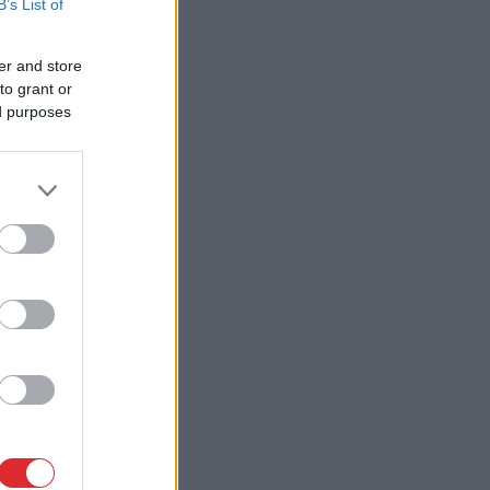
B’s List of
er and store
to grant or
ed purposes