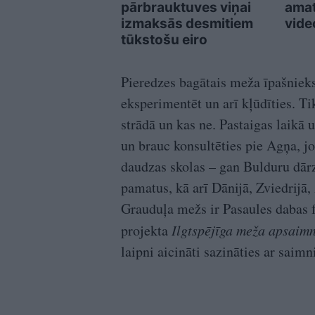
pārbrauktuves viņai
ama
izmaksās desmitiem
vide
tūkstošu eiro
Pieredzes bagātais meža īpašnieks 
eksperimentēt un arī kļūdīties. Ti
strādā un kas ne. Pastaigas laikā
un brauc konsultēties pie Agņa, jo
daudzas skolas – gan Bulduru dārz
pamatus, kā arī Dānijā, Zviedrijā,
Grauduļa mežs ir Pasaules dabas f
projekta
Ilgtspējīga meža apsaim
laipni aicināti sazināties ar saim