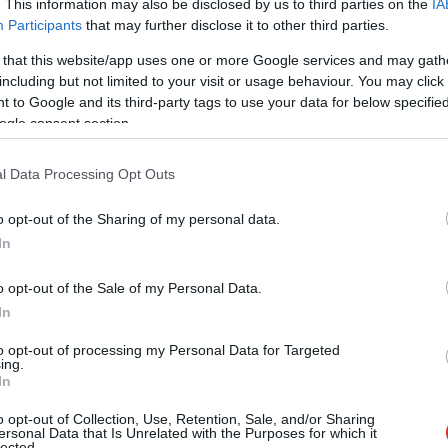
. This information may also be disclosed by us to third parties on the
IA
Participants
that may further disclose it to other third parties.
 that this website/app uses one or more Google services and may gath
including but not limited to your visit or usage behaviour. You may click 
 to Google and its third-party tags to use your data for below specifi
ogle consent section.
adakstes pagastā esošā īpašuma
Rūķmuiža
l Data Processing Opt Outs
 saimnieks allaž enerģiskais Agnis Graudulis zina
usi vecsaimniecība, par ko liecina daudzas īpašumā
o opt-out of the Sharing of my personal data.
s simtus gadu vecie ozoli. Norādot uz mežā
In
s, visticamāk, radušies pagājušā gadsimta
o opt-out of the Sale of my Personal Data.
a vēlas saglabāt pagātnes kultūras mantojumu
In
vērtē, ka viņa senči bijuši gana apsviedīgi un
to opt-out of processing my Personal Data for Targeted
ašums, ko mantot. Pirms 30 gadiem viņam tas bijis
ing.
In
 ir jādara viss iespējamais, lai nākamajām paaudzēm
jau ar mežā uzkrātu kapitālu, kuru varētu izmantot
o opt-out of Collection, Use, Retention, Sale, and/or Sharing
ersonal Data that Is Unrelated with the Purposes for which it
lected.