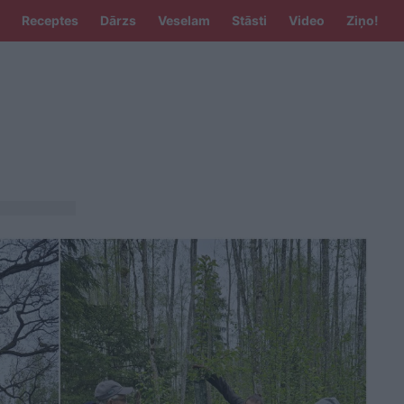
Receptes
Dārzs
Veselam
Stāsti
Video
Ziņo!