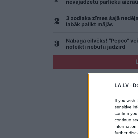
nevajadzētu pārlieku aizrau
3 zodiaka zīmes šajā nedēļa
labāk palikt mājās
Nabaga cilvēks! “Pepco” vei
noteikti nebūtu jādzird
LA.LV -
Do
If you wish 
sensitive in
confirm you
continue se
information 
further disc