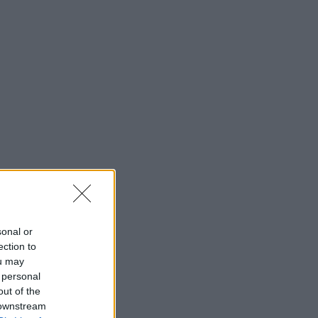
sonal or
ection to
ou may
 personal
out of the
 downstream