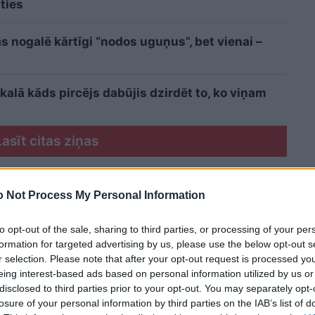
ties
s nogalē kārtīgi “nodos uguņus”, bet vienai –
kalā kāds pircējs dabūjis dzirdēt to, ko viņam
Lasīt citas ziņas
 Not Process My Personal Information
to opt-out of the sale, sharing to third parties, or processing of your per
formation for targeted advertising by us, please use the below opt-out s
r selection. Please note that after your opt-out request is processed y
eing interest-based ads based on personal information utilized by us or
disclosed to third parties prior to your opt-out. You may separately opt-
losure of your personal information by third parties on the IAB’s list of