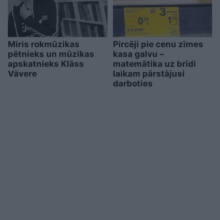
Miris rokmūzikas
Pircēji pie cenu zīmes
pētnieks un mūzikas
kasa galvu –
apskatnieks Klāss
matemātika uz brīdi
Vāvere
laikam pārstājusi
darboties