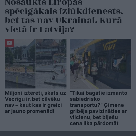
Nosaukts Eiropas
spēcīgākais izlūkdienests,
bet tas nav Ukrainai. Kurā
vietā ir Latvija?
Miljoni iztērēti, skats uz
“Tikai bagātie izmanto
Vecrīgu ir, bet cilvēku
sabiedrisko
nav – kaut kas ir greizi
transportu?” Ģimene
ar jauno promenādi
gribēja pavizināties ar
vilcienu, bet biļešu
cena lika pārdomāt