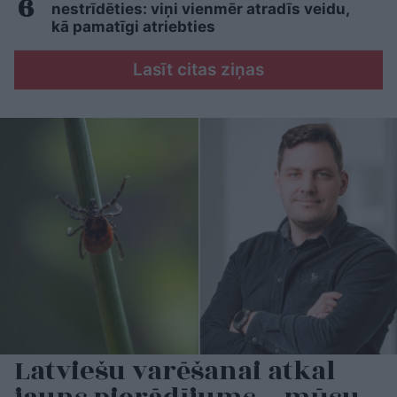
nestrīdēties: viņi vienmēr atradīs veidu,
kā pamatīgi atriebties
Lasīt citas ziņas
Latviešu varēšanai atkal