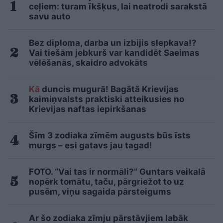
ceļiem: turam īkšķus, lai neatrodi sarakstā
savu auto
Bez diploma, darba un izbijis slepkava!?
Vai tiešām jebkurš var kandidēt Saeimas
vēlēšanās, skaidro advokāts
Kā
duncis mugurā! Bagātā Krievijas
kaimiņvalsts praktiski atteikusies no
Krievijas naftas iepirkšanas
Šīm 3 zodiaka zīmēm augusts būs īsts
murgs – esi gatavs jau tagad!
FOTO. “Vai tas ir normāli?” Guntars veikalā
nopērk tomātu, taču, pārgriežot to uz
pusēm, viņu sagaida pārsteigums
Ar šo zodiaka zīmju pārstāvjiem labāk