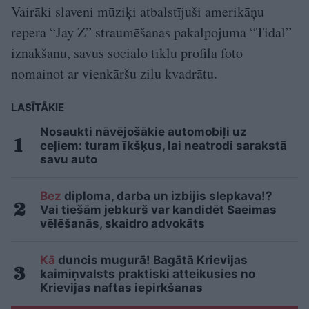
Vairāki slaveni mūziķi atbalstījuši amerikāņu
repera “Jay Z” straumēšanas pakalpojuma “Tidal”
iznākšanu, savus sociālo tīklu profila foto
nomainot ar vienkāršu zilu kvadrātu.
LASĪTĀKIE
Nosaukti nāvējošākie automobiļi uz
ceļiem: turam īkšķus, lai neatrodi sarakstā
savu auto
Bez
diploma, darba un izbijis slepkava!?
Vai tiešām jebkurš var kandidēt Saeimas
vēlēšanās, skaidro advokāts
Kā
duncis mugurā! Bagātā Krievijas
kaimiņvalsts praktiski atteikusies no
Krievijas naftas iepirkšanas