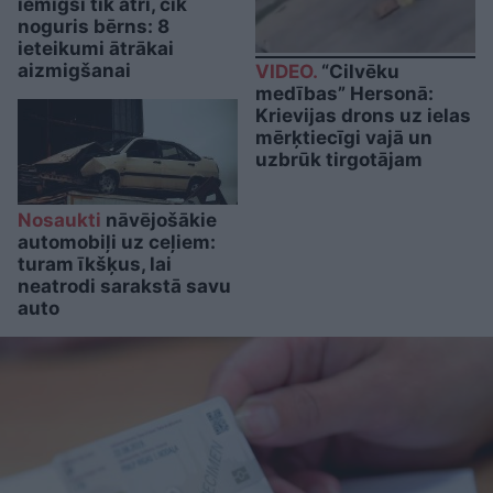
iemigsi tik ātri, cik
noguris bērns: 8
ieteikumi ātrākai
aizmigšanai
VIDEO.
“Cilvēku
medības” Hersonā:
Krievijas drons uz ielas
mērķtiecīgi vajā un
uzbrūk tirgotājam
Nosaukti
nāvējošākie
automobiļi uz ceļiem:
turam īkšķus, lai
neatrodi sarakstā savu
auto