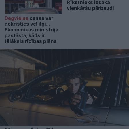
Rīkstnieks iesaka
vienkāršu pārbaudi
Degvielas
cenas var
nekristies vēl ilgi…
Ekonomikas ministrijā
pastāsta, kāds ir
tālākais rīcības plāns