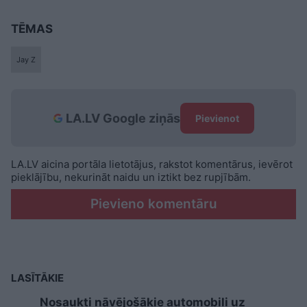
TĒMAS
Jay Z
LA.LV Google ziņās
Pievienot
LA.LV aicina portāla lietotājus, rakstot komentārus, ievērot
pieklājību, nekurināt naidu un iztikt bez rupjībām.
Pievieno komentāru
LASĪTĀKIE
Nosaukti nāvējošākie automobiļi uz