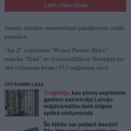
Lasīt citas ziņas
Jaunais mūzikas straumēšanas pakalpojums iznāks
pirmdien.
“Jay Z” uzņēmums “Project Panther Bidco”
nopirka “Tidal” no tā izstrādātājiem Norvēģijā par
464 miljoniem kronu (53,7 miljoniem eiro).
CITI ŠOBRĪD LASA
Traģēdija,
kas pirms septiņiem
gadiem satricināja Latviju:
mājdzemdību lietā stājies
spēkā cietumsods
Šo kļūdu var pieļaut daudzi!