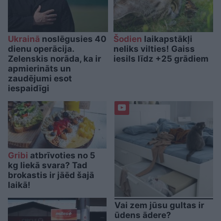
Ukrainā
noslēgusies 40
Šodien
laikapstākļi
dienu operācija.
neliks vilties! Gaiss
Zelenskis norāda, ka ir
iesils līdz +25 grādiem
apmierināts un
zaudējumi esot
iespaidīgi
Gribi
atbrīvoties no 5
kg liekā svara? Tad
brokastis ir jāēd šajā
laikā!
Vai zem jūsu gultas ir
ūdens ādere?