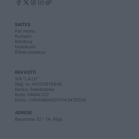
SAITES
Par mums
Kontakti
Reklāma
Noteikumi
Ētikas kodekss
REKVIZĪTI
SIA "LA.LV"
Reģ. nr. 40003616846
Banka: Swedbanka
Kods: HABALV22
Konts: LV64HABA0551043479309
ADRESE
Blaumaņa 32 - 1A, Rīga