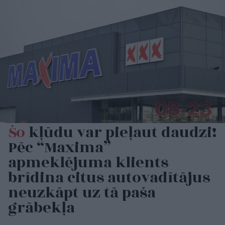
Šo
kļūdu var pieļaut daudzi!
Pēc “Maxima”
apmeklējuma klients
brīdina citus autovadītājus
neuzkāpt uz tā paša
grābekļa