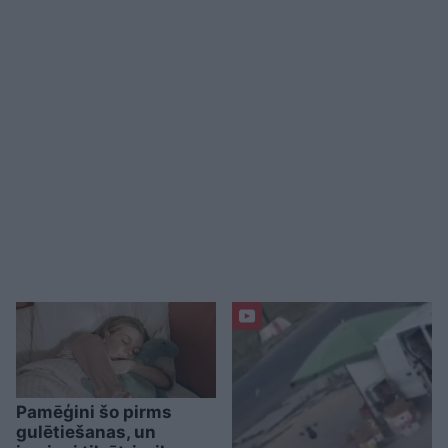
Pamēģini šo pirms
gulētiešanas, un