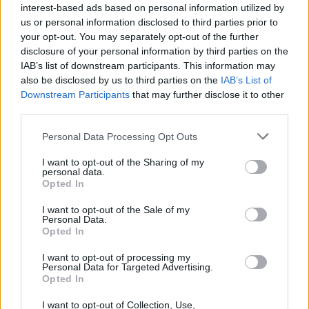
interest-based ads based on personal information utilized by
us or personal information disclosed to third parties prior to
your opt-out. You may separately opt-out of the further
disclosure of your personal information by third parties on the
IAB’s list of downstream participants. This information may
also be disclosed by us to third parties on the
IAB’s List of
Downstream Participants
that may further disclose it to other
“Mēs
turpināmies!” Kaspars
third parties.
Zemītis ar lepnumu atrāda
Please note that this website/app uses one or more Google
Personal Data Processing Opt Outs
savu jauno statusu
services and may gather and store information including but
not limited to your visit or usage behaviour. You may click to
I want to opt-out of the Sharing of my
personal data.
grant or deny consent to Google and its third-party tags to
Opted In
use your data for below specified purposes in below Google
consent section.
I want to opt-out of the Sale of my
Personal Data.
Opted In
I want to opt-out of processing my
Personal Data for Targeted Advertising.
Opted In
Viņu skatiens
TESTS. Ja vari izlasīt
“izurbjas” citiem cauri:
vārdus, kas apgriezti
I want to opt-out of Collection, Use,