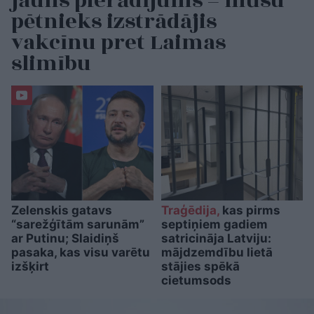
jauns pierādījums – mūsu
pētnieks izstrādājis
vakcīnu pret Laimas
slimību
Zelenskis gatavs
Traģēdija,
kas pirms
“sarežģītām sarunām”
septiņiem gadiem
ar Putinu; Slaidiņš
satricināja Latviju:
pasaka, kas visu varētu
mājdzemdību lietā
izšķirt
stājies spēkā
cietumsods