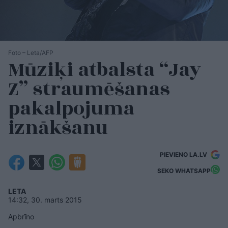
Foto – Leta/AFP
Mūziķi atbalsta “Jay
Z” straumēšanas
pakalpojuma
iznākšanu
PIEVIENO LA.LV
SEKO WHATSAPP
LETA
14:32, 30. marts 2015
Apbrīno