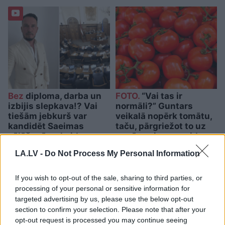
Bez
diploma, darba un
FOTO.
“Vai tas ir
izbijis slepkava!? Vai
normāli?” Guntars
tiešām jebkurš var
veikalā nopērk tomātu,
kandidēt Saeimas
taču, pārgriežot to uz
vēlēšanās, skaidro
pusēm, viņu sagaida
advokāts
pārsteigums
LA.LV -
Do Not Process My Personal Information
If you wish to opt-out of the sale, sharing to third parties, or
processing of your personal or sensitive information for
targeted advertising by us, please use the below opt-out
section to confirm your selection. Please note that after your
opt-out request is processed you may continue seeing