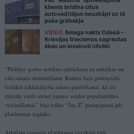
Pēc “Maxima” apmeklējuma
klients brīdina citus
autovadītājus neuzkāpt uz tā
paša grābekļa
VIDEO.
Smaga nakts Odesā –
Krievijas triecienos sagrautas
ēkas un ievainoti cilvēki
“Pēdējos gados notikusi pāriešana uz mūzikas un
cita satura straumēšanu. Radies liels potenciāls
lielākai izklaidējoša satura patērēšanai, kā arī
mūziķi varēs atrast jaunus veidus popularitātes
veicināšanai,” bija teikts “Jay Z” paziņojumā pēc
platformas iegādes.
Atbalstu jaunajai platformai izteikuši tādi