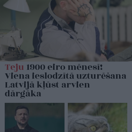
Teju
1900 eiro mēnesī!
Viena ieslodzītā uzturēšana
Latvijā kļūst arvien
dārgāka