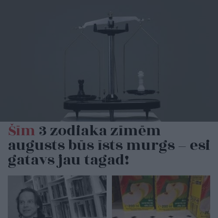
Šīm
3 zodiaka zīmēm
augusts būs īsts murgs – esi
gatavs jau tagad!