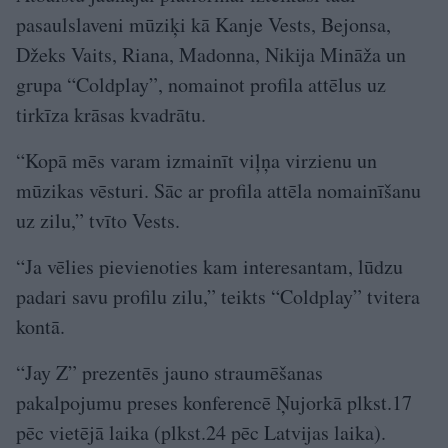
pasaulslaveni mūziķi kā Kanje Vests, Bejonsa,
Džeks Vaits, Riana, Madonna, Nikija Mināža un
grupa “Coldplay”, nomainot profila attēlus uz
tirkīza krāsas kvadrātu.
“Kopā mēs varam izmainīt viļņa virzienu un
mūzikas vēsturi. Sāc ar profila attēla nomainīšanu
uz zilu,” tvīto Vests.
“Ja vēlies pievienoties kam interesantam, lūdzu
padari savu profilu zilu,” teikts “Coldplay” tvitera
kontā.
“Jay Z” prezentēs jauno straumēšanas
pakalpojumu preses konferencē Ņujorkā plkst.17
pēc vietējā laika (plkst.24 pēc Latvijas laika).