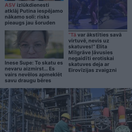
ASV
izlūkdienesti
atklāj Putina iespējamo
nākamo soli: risks
pieaugs jau šoruden
“Tā
var ākstīties savā
virtuvē, nevis uz
skatuves!” Elita
Mīlgrāve ļāvusies
negaidīti erotiskai
Inese Supe: To skatu es
skatuves deja ar
nevaru aizmirst… Es
Eirovīzijas zvaigzni
vairs nevēlos apmeklēt
savu draugu bēres