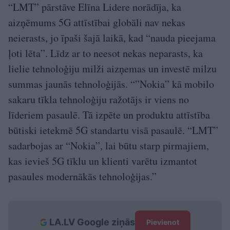
“LMT” pārstāve Elīna Lidere norādīja, ka
aizņēmums 5G attīstībai globāli nav nekas
neierasts, jo īpaši šajā laikā, kad “nauda pieejama
ļoti lēta”. Līdz ar to neesot nekas neparasts, ka
lielie tehnoloģiju milži aizņemas un investē milzu
summas jaunās tehnoloģijās. “”Nokia” kā mobilo
sakaru tīkla tehnoloģiju ražotājs ir viens no
līderiem pasaulē. Tā izpēte un produktu attīstība
būtiski ietekmē 5G standartu visā pasaulē. “LMT”
sadarbojas ar “Nokia”, lai būtu starp pirmajiem,
kas ievieš 5G tīklu un klienti varētu izmantot
pasaules modernākās tehnoloģijas.”
LA.LV Google ziņās
Pievienot