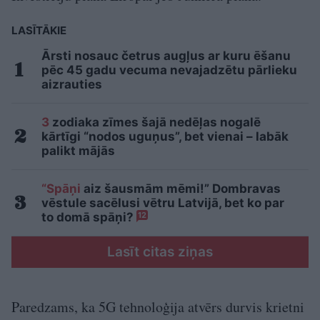
LASĪTĀKIE
Ārsti nosauc četrus augļus ar kuru ēšanu
pēc 45 gadu vecuma nevajadzētu pārlieku
aizrauties
3
zodiaka zīmes šajā nedēļas nogalē
kārtīgi “nodos uguņus”, bet vienai – labāk
palikt mājās
“Spāņi
aiz šausmām mēmi!” Dombravas
vēstule sacēlusi vētru Latvijā, bet ko par
to domā spāņi?
12
Lasīt citas ziņas
Paredzams, ka 5G tehnoloģija atvērs durvis krietni