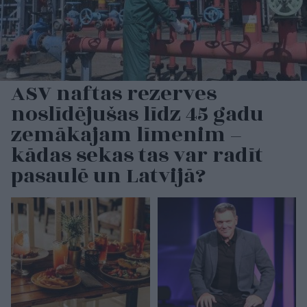
ASV naftas rezerves
noslīdējušas līdz 45 gadu
zemākajam līmenim –
kādas sekas tas var radīt
pasaulē un Latvijā?