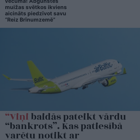
vecuma! Abgunstes
muižas svētkos ikviens
aicināts piedzīvot savu
“Reiz Brīnumzemē”
“Viņi
baidās pateikt vārdu
“bankrots”. Kas patiesībā
varētu notikt ar