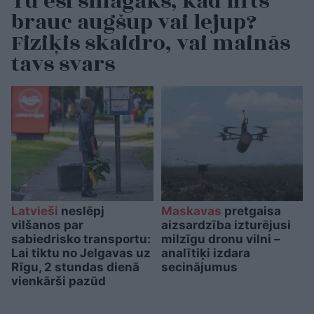
Tu esi smagāks, kad lifts
brauc augšup vai lejup?
Fiziķis skaidro, vai mainās
tavs svars
Latvieši
neslēpj
Maskavas
pretgaisa
vilšanos par
aizsardzība izturējusi
sabiedrisko transportu:
milzīgu dronu vilni –
Lai tiktu no Jelgavas uz
analītiķi izdara
Rīgu, 2 stundas dienā
secinājumus
vienkārši pazūd