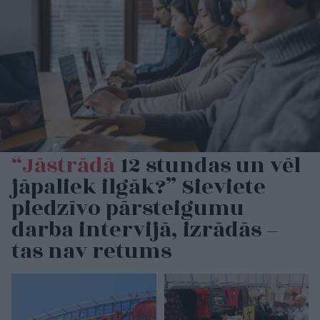
“Jāstrādā
12 stundas un vēl
jāpaliek ilgāk?” Sieviete
piedzīvo pārsteigumu
darba intervijā, izrādās –
tas nav retums