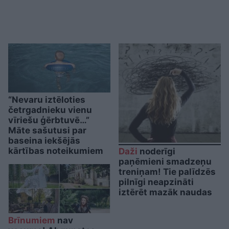
“Nevaru iztēloties
četrgadnieku vienu
vīriešu ģērbtuvē…”
Māte sašutusi par
baseina iekšējās
kārtības noteikumiem
Daži
noderīgi
paņēmieni smadzeņu
treniņam! Tie palīdzēs
pilnīgi neapzināti
iztērēt mazāk naudas
Brīnumiem
nav