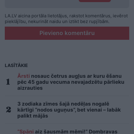
LA.LV aicina portāla lietotājus, rakstot komentārus, ievērot
pieklājību, nekurināt naidu un iztikt bez rupjībām.
Pievieno komentāru
LASĪTĀKIE
Ārsti
nosauc četrus augļus ar kuru ēšanu
pēc 45 gadu vecuma nevajadzētu pārlieku
aizrauties
3 zodiaka zīmes šajā nedēļas nogalē
kārtīgi “nodos uguņus”, bet vienai – labāk
palikt mājās
“Spāņi
aiz šausmām mēmi!” Dombravas