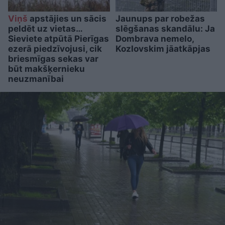
Viņš
apstājies un sācis
Jaunups par robežas
peldēt uz vietas…
slēgšanas skandālu: Ja
Sieviete atpūtā Pierīgas
Dombrava nemelo,
ezerā piedzīvojusi, cik
Kozlovskim jāatkāpjas
briesmīgas sekas var
būt makšķernieku
neuzmanībai