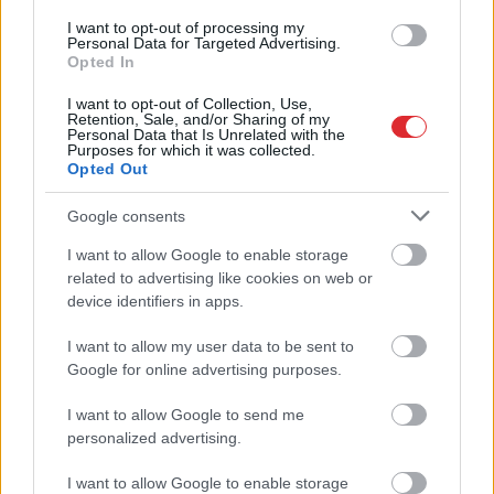
I want to opt-out of processing my
Personal Data for Targeted Advertising.
Opted In
I want to opt-out of Collection, Use,
Retention, Sale, and/or Sharing of my
Personal Data that Is Unrelated with the
Purposes for which it was collected.
Opted Out
“Spāņi aiz šausmām
Jauns
pavērsiena
mēmi!” Dombravas
Lietuvā nogalinātā
Google consents
vēstule sacēlusi vētru
feldšera lietā: no
Latvijā, bet ko par to
apcietinājuma atbrīvots
I want to allow Google to enable storage
Atcelt
Ziņot
domā spāņi?
viens no aizturētajiem
related to advertising like cookies on web or
device identifiers in apps.
I want to allow my user data to be sent to
Google for online advertising purposes.
I want to allow Google to send me
personalized advertising.
I want to allow Google to enable storage