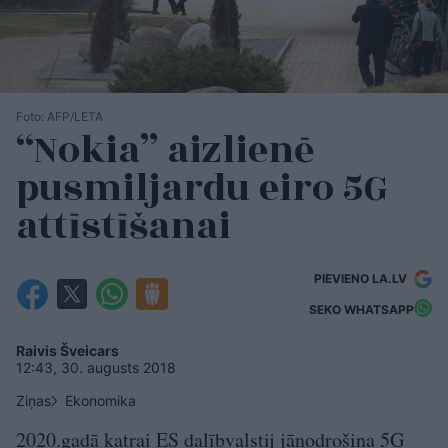
Foto: AFP/LETA
“Nokia” aizlienē
pusmiljardu eiro 5G
attīstīšanai
PIEVIENO LA.LV
SEKO WHATSAPP
Raivis Šveicars
12:43, 30. augusts 2018
Ziņas
Ekonomika
2020.gadā katrai ES dalībvalstij jānodrošina 5G