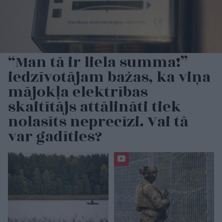
“Man tā ir liela summa!”
iedzīvotājam bažas, ka viņa
mājokļa elektrības
skaitītājs attālināti tiek
nolasīts neprecīzi. Vai tā
var gadīties?