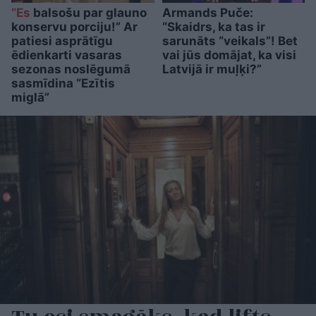
“Es
balsošu par glauno
Armands Puče:
konservu porciju!” Ar
“Skaidrs, ka tas ir
patiesi asprātīgu
sarunāts “veikals”! Bet
ēdienkarti vasaras
vai jūs domājat, ka visi
sezonas noslēgumā
Latvijā ir muļķi?”
sasmīdina “Ezītis
miglā”