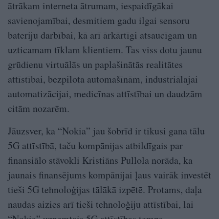
ātrākam interneta ātrumam, iespaidīgākai
savienojamībai, desmitiem gadu ilgai sensoru
bateriju darbībai, kā arī ārkārtīgi atsaucīgam un
uzticamam tīklam klientiem. Tas viss dotu jaunu
grūdienu virtuālās un paplašinātās realitātes
attīstībai, bezpilota automašīnām, industriālajai
automatizācijai, medicīnas attīstībai un daudzām
citām nozarēm.
Jāuzsver, ka “Nokia” jau šobrīd ir tikusi gana tālu
5G attīstībā, taču kompānijas atbildīgais par
finansiālo stāvokli Kristiāns Pullola norāda, ka
jaunais finansējums kompānijai ļaus vairāk investēt
tieši 5G tehnoloģijas tālākā izpētē. Protams, daļa
naudas aizies arī tieši tehnoloģiju attīstībai, lai
“Nokia” uzņemtais 5G attīstības temps