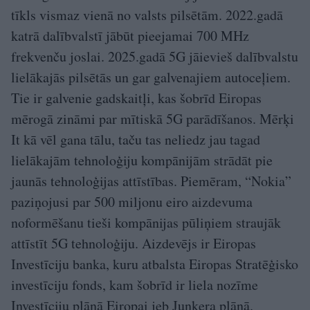
tīkls vismaz vienā no valsts pilsētām. 2022.gadā
katrā dalībvalstī jābūt pieejamai 700 MHz
frekvenču joslai. 2025.gadā 5G jāievieš dalībvalstu
lielākajās pilsētās un gar galvenajiem autoceļiem.
Tie ir galvenie gadskaitļi, kas šobrīd Eiropas
mērogā zināmi par mītiskā 5G parādīšanos. Mērķi
It kā vēl gana tālu, taču tas neliedz jau tagad
lielākajām tehnoloģiju kompānijām strādāt pie
jaunās tehnoloģijas attīstības. Piemēram, “Nokia”
paziņojusi par 500 miljonu eiro aizdevuma
noformēšanu tieši kompānijas pūliņiem straujāk
attīstīt 5G tehnoloģiju. Aizdevējs ir Eiropas
Investīciju banka, kuru atbalsta Eiropas Stratēģisko
investīciju fonds, kam šobrīd ir liela nozīme
Investīciju plānā Eiropai jeb Junkera plānā.