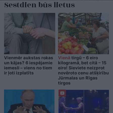
Sestdien būs lietus
Vienmēr aukstas rokas
Vienā
tirgū – 6 eiro
un kājas? 6 iespējamie
kilogramā, bet citā – 15
iemesli – viens no tiem
eiro! Sieviete neizprot
ir ļoti izplatīts
novēroto cenu atšķirību
Jūrmalas un Rīgas
tirgos