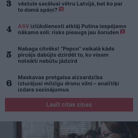
vēstule sacēlusi vētru Latvijā, bet ko par
to domā spāņi?
12
ASV
izlūkdienesti atklāj Putina iespējamo
nākamo soli: risks pieaugs jau šoruden
2
Nabaga cilvēks! “Pepco” veikalā kāds
pircējs dabūjis dzirdēt to, ko viņam
noteikti nebūtu jādzird
Maskavas pretgaisa aizsardzība
izturējusi milzīgu dronu vilni – analītiķi
izdara secinājumus
Lasīt citas ziņas