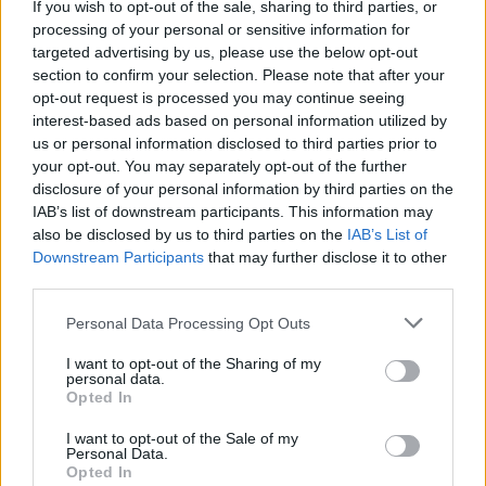
suņu kuņģos
superdārgu pulksteni
If you wish to opt-out of the sale, sharing to third parties, or
processing of your personal or sensitive information for
targeted advertising by us, please use the below opt-out
section to confirm your selection. Please note that after your
opt-out request is processed you may continue seeing
interest-based ads based on personal information utilized by
us or personal information disclosed to third parties prior to
your opt-out. You may separately opt-out of the further
disclosure of your personal information by third parties on the
IAB’s list of downstream participants. This information may
also be disclosed by us to third parties on the
IAB’s List of
Downstream Participants
that may further disclose it to other
third parties.
Please note that this website/app uses one or more Google
Personal Data Processing Opt Outs
TESTS.
Tikai cilvēki ar
services and may gather and store information including but
laucinieka DNS spēs iegūt
not limited to your visit or usage behaviour. You may click to
I want to opt-out of the Sharing of my
personal data.
grant or deny consent to Google and its third-party tags to
80% šajā lauku gudrību
Opted In
use your data for below specified purposes in below Google
testā
consent section.
I want to opt-out of the Sale of my
Personal Data.
Opted In