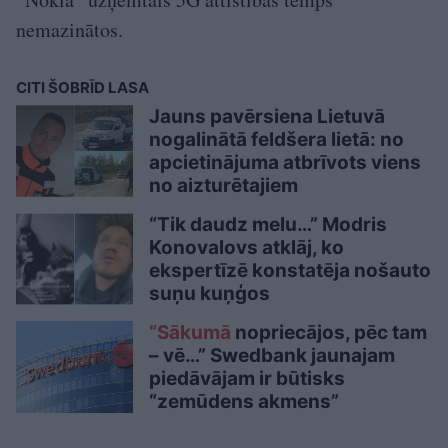
nemazinātos.
CITI ŠOBRĪD LASA
Jauns pavērsiena Lietuvā
nogalinātā feldšera lietā: no
apcietinājuma atbrīvots viens
no aizturētajiem
“Tik daudz melu…” Modris
Konovalovs atklāj, ko
ekspertīzē konstatēja nošauto
suņu kuņģos
“Sākumā
nopriecājos, pēc tam
– vē…” Swedbank jaunajam
piedāvājam ir būtisks
“zemūdens akmens”