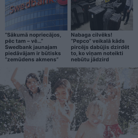
“Sākumā nopriecājos,
Nabaga cilvēks!
pēc tam – vē…”
“Pepco” veikalā kāds
Swedbank jaunajam
pircējs dabūjis dzirdēt
piedāvājam ir būtisks
to, ko viņam noteikti
“zemūdens akmens”
nebūtu jādzird