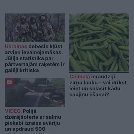
Ukrainas
debesis kļūst
arvien ievainojamākas.
Jūlija statistika par
pārtvertajām raķetēm ir
galēji kritiska
Ceļmalā
ieraudzīji
zirņu lauku – vai drīkst
ieiet un salasīt kādu
saujiņu ēšanai?
VIDEO.
Polijā
dzērājšoferis ar salmu
piekabi izraisa avāriju
un apdraud 500