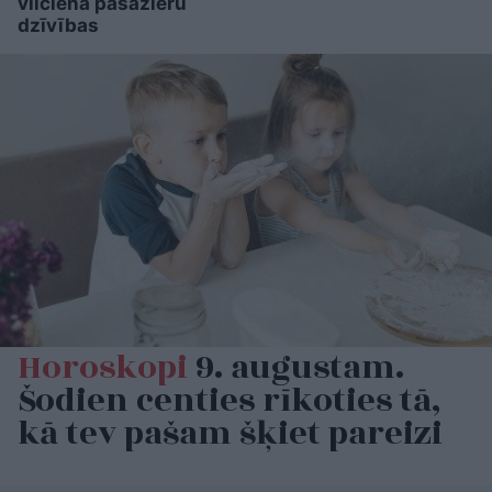
vilciena pasažieru
dzīvības
Horoskopi
9. augustam.
Šodien centies rīkoties tā,
kā tev pašam šķiet pareizi