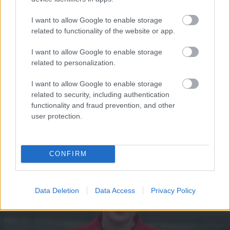
“Man arī tagad vajag!”
Hortenziju fani
I want to allow Google to enable storage
sajūsmā par šo
related to functionality of the website or app.
tirgotāju Salaspilī
I want to allow Google to enable storage
TESTS. Kuras valsts
related to personalization.
numurzīme redzama
attēlā? Tikai retais šajā
I want to allow Google to enable storage
testā iegūst vismaz
related to security, including authentication
90%
functionality and fraud prevention, and other
Eiropa sola aizvērt
user protection.
Krievijas gāzes krānu,
bet jūnijā to atgriezusi
vaļā vēl plašāk
CONFIRM
Data Deletion
Data Access
Privacy Policy