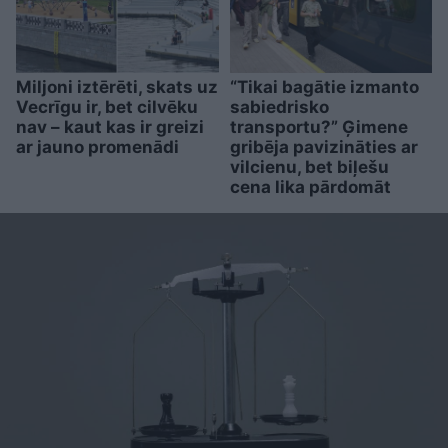
Miljoni iztērēti, skats uz
“Tikai bagātie izmanto
Vecrīgu ir, bet cilvēku
sabiedrisko
nav – kaut kas ir greizi
transportu?” Ģimene
ar jauno promenādi
gribēja pavizināties ar
vilcienu, bet biļešu
cena lika pārdomāt