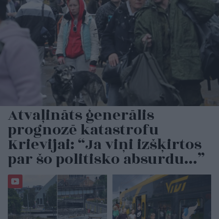
Atvaļināts ģenerālis
prognozē katastrofu
Krievijai: “Ja viņi izšķirtos
par šo politisko absurdu…”