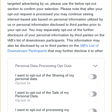
targeted advertising by us, please use the below opt-out
aizbraukt par valsts
Olainē kādā namā
section to confirm your selection. Please note that after your
naudu? Sabiedrība sāk
sācies peļu iebrukums:
rēķināt un atklājas
vienā dzīvoklī notverts
opt-out request is processed you may continue seeing
vareni cipari
ap 40 grauzēju
interest-based ads based on personal information utilized by
us or personal information disclosed to third parties prior to
your opt-out. You may separately opt-out of the further
disclosure of your personal information by third parties on the
IAB’s list of downstream participants. This information may
also be disclosed by us to third parties on the
IAB’s List of
Downstream Participants
that may further disclose it to other
third parties.
Please note that this website/app uses one or more Google
Personal Data Processing Opt Outs
services and may gather and store information including but
not limited to your visit or usage behaviour. You may click to
I want to opt-out of the Sharing of my
personal data.
grant or deny consent to Google and its third-party tags to
Opted In
use your data for below specified purposes in below Google
consent section.
I want to opt-out of the Sale of my
“Nu šī ir cilvēku krāpšana!”
Personal Data.
Opted In
Depozīta glāze vai vienkārši
I want to opt-out of processing my