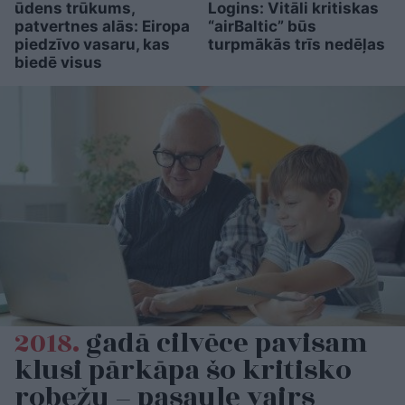
ūdens trūkums,
Logins: Vitāli kritiskas
patvertnes alās: Eiropa
“airBaltic” būs
piedzīvo vasaru, kas
turpmākās trīs nedēļas
biedē visus
2018.
gadā cilvēce pavisam
klusi pārkāpa šo kritisko
robežu – pasaule vairs