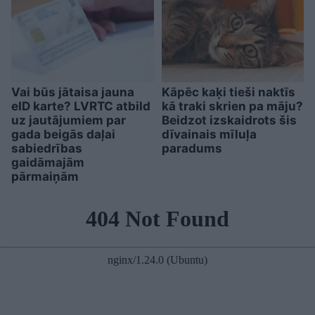
Vai būs jātaisa jauna
Kāpēc kaķi tieši naktīs
eID karte? LVRTC atbild
kā traki skrien pa māju?
uz jautājumiem par
Beidzot izskaidrots šis
gada beigās daļai
dīvainais mīluļa
sabiedrības
paradums
gaidāmajām
pārmaiņām