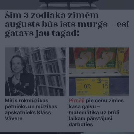
Šīm 3 zodiaka zīmēm
augusts būs īsts murgs – esi
gatavs jau tagad!
Miris rokmūzikas
Pircēji
pie cenu zīmes
pētnieks un mūzikas
kasa galvu –
apskatnieks Klāss
matemātika uz brīdi
Vāvere
laikam pārstājusi
darboties