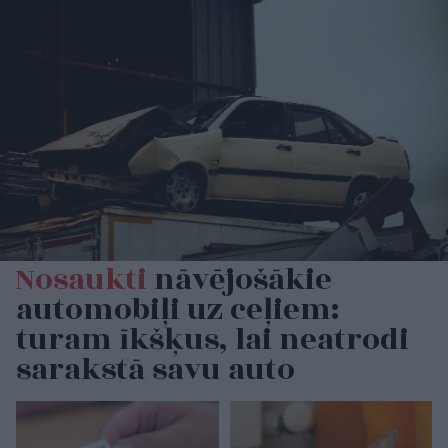
Nosaukti
nāvējošākie
automobiļi uz ceļiem:
turam īkšķus, lai neatrodi
sarakstā savu auto