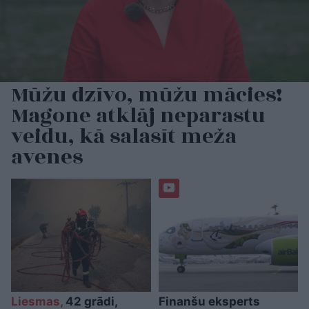
Mūžu dzīvo, mūžu mācies!
Magone atklāj neparastu
veidu, kā salasīt meža
avenes
Liesmas,
42 grādi,
Finanšu eksperts