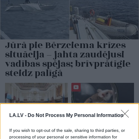
Jūrā pie Bērzciema krīzes
situācija – jahta zaudējusi
vadības spējas; brīvprātīgie
steidz palīgā
LA.LV -
Do Not Process My Personal Information
If you wish to opt-out of the sale, sharing to third parties, or
processing of your personal or sensitive information for
Cik
tālu deputāts var
Renovācijas
laikā