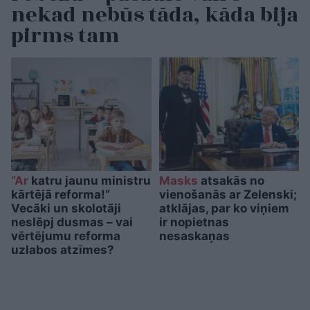
nekad nebūs tāda, kāda bija
pirms tam
“Ar
katru jaunu ministru
Masks
atsakās no
kārtējā reforma!”
vienošanās ar Zelenski;
Vecāki un skolotāji
atklājas, par ko viņiem
neslēpj dusmas – vai
ir nopietnas
vērtējumu reforma
nesaskaņas
uzlabos atzīmes?