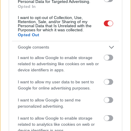
ar varu iedots maksas
Personal Data for Targeted Advertising.
trauks – pasākumu
Opted In
apmeklētāji sāk dusmoties
I want to opt-out of Collection, Use,
Retention, Sale, and/or Sharing of my
Personal Data that Is Unrelated with the
Purposes for which it was collected.
Opted Out
Google consents
I want to allow Google to enable storage
Atcelt
Ziņot
related to advertising like cookies on web or
device identifiers in apps.
Kabacis ir? 3 gardas
Latvijā bērnus dzemdē
I want to allow my user data to be sent to
receptes ar kabačiem –
arvien vēlāk: dati atklāj,
Google for online advertising purposes.
salāti, ripiņas un
cik gadu tagad ir
biezzupa
“vidējai” mammai
I want to allow Google to send me
personalized advertising.
I want to allow Google to enable storage
related to analytics like cookies on web or
device identifiers in apps.