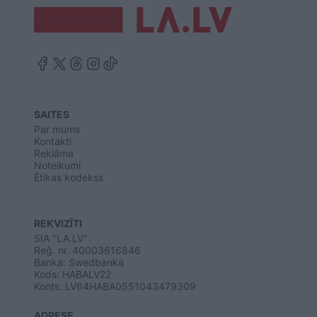
SAITES
Par mums
Kontakti
Reklāma
Noteikumi
Ētikas kodekss
REKVIZĪTI
SIA "LA.LV"
Reģ. nr. 40003616846
Banka: Swedbanka
Kods: HABALV22
Konts: LV64HABA0551043479309
ADRESE