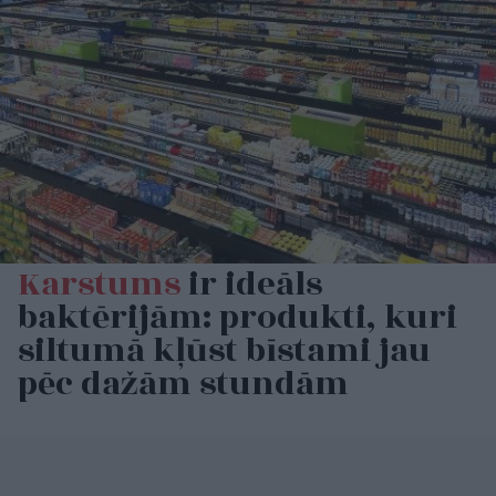
Karstums
ir ideāls
baktērijām: produkti, kuri
siltumā kļūst bīstami jau
pēc dažām stundām