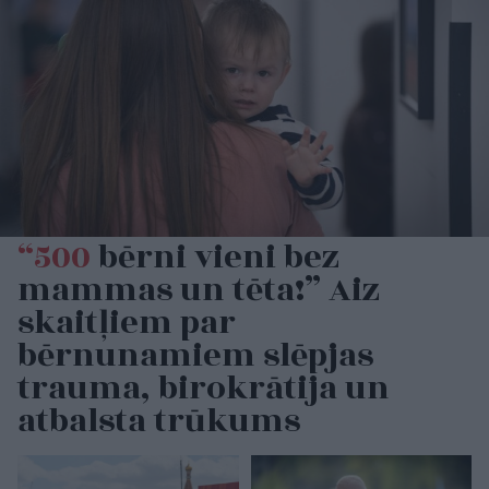
“500
bērni vieni bez
mammas un tēta!” Aiz
skaitļiem par
bērnunamiem slēpjas
trauma, birokrātija un
atbalsta trūkums