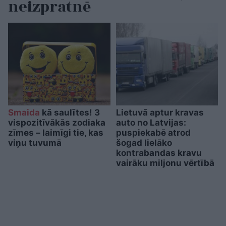
neizpratnē
Smaida
kā saulītes! 3
Lietuvā aptur kravas
vispozitīvākās zodiaka
auto no Latvijas:
zīmes – laimīgi tie, kas
puspiekabē atrod
viņu tuvumā
šogad lielāko
kontrabandas kravu
vairāku miljonu vērtībā