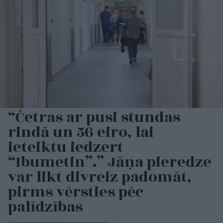
“Četras ar pusi stundas
rindā un 56 eiro, lai
ieteiktu iedzert
“Ibumetin”.” Jāņa pieredze
var likt divreiz padomāt,
pirms vērsties pēc
palīdzības