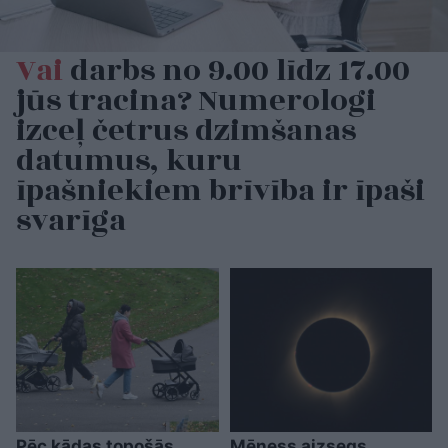
Vai
darbs no 9.00 līdz 17.00
jūs tracina? Numerologi
izceļ četrus dzimšanas
datumus, kuru
īpašniekiem brīvība ir īpaši
svarīga
Pēc kādas topošās
Mēness aizsegs