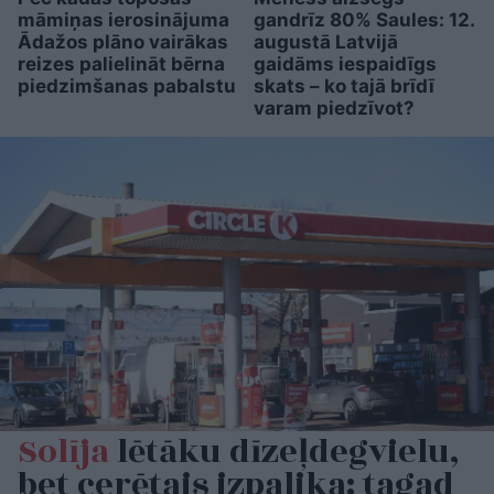
māmiņas ierosinājuma
gandrīz 80% Saules: 12.
Ādažos plāno vairākas
augustā Latvijā
reizes palielināt bērna
gaidāms iespaidīgs
piedzimšanas pabalstu
skats – ko tajā brīdī
varam piedzīvot?
Solīja
lētāku dīzeļdegvielu,
bet cerētais izpalika: tagad