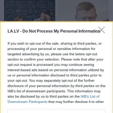
LA.LV -
Do Not Process My Personal Information
If you wish to opt-out of the sale, sharing to third parties, or
TESTS.
Matemātikas
Vai Latvijas
processing of your personal or sensitive information for
duelis: vai vari pārspēt
iedzīvotājiem ir pamats
targeted advertising by us, please use the below opt-out
deviņgadnieku
satraukumam? Melnis
section to confirm your selection. Please note that after your
matemātikā?
atklāj, kas šobrīd
zināms par
opt-out request is processed you may continue seeing
iespējamiem
interest-based ads based on personal information utilized by
uzbrukumiem
us or personal information disclosed to third parties prior to
kritiskajai
your opt-out. You may separately opt-out of the further
infrastruktūrai
disclosure of your personal information by third parties on the
IAB’s list of downstream participants. This information may
also be disclosed by us to third parties on the
IAB’s List of
Downstream Participants
that may further disclose it to other
third parties.