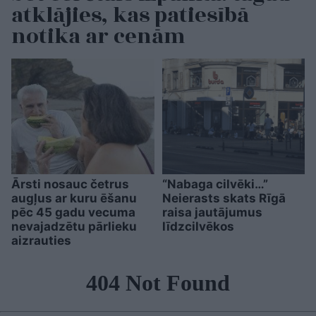
atklājies, kas patiesībā
notika ar cenām
Ārsti nosauc četrus
“Nabaga cilvēki…”
augļus ar kuru ēšanu
Neierasts skats Rīgā
pēc 45 gadu vecuma
raisa jautājumus
nevajadzētu pārlieku
līdzcilvēkos
aizrauties