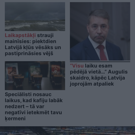
Laikapstākļi
strauji
mainīsies: piektdien
Latvijā kļūs vēsāks un
pastiprināsies vējš
“Visu
laiku esam
pēdējā vietā…” Augulis
skaidro, kāpēc Latvija
joprojām atpaliek
Speciālisti nosauc
laikus, kad kafiju labāk
nedzert – tā var
negatīvi ietekmēt tavu
ķermeni