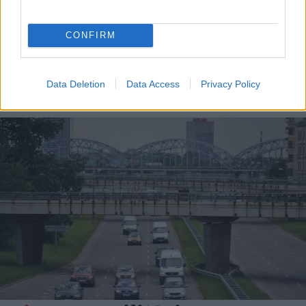
civiliedzīvotāju
bojāejas risks
CONFIRM
NA
prasīs veselības
ministra skaidrojumu
Data Deletion
Data Access
Privacy Policy
par palātu slēgšanu
Dzemdību namā