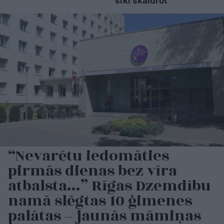
sīki skaidrot
“Nevarētu iedomāties
pirmās dienas bez vīra
atbalsta…” Rīgas Dzemdību
namā slēgtas 10 ģimenes
palātas – jaunās māmiņas