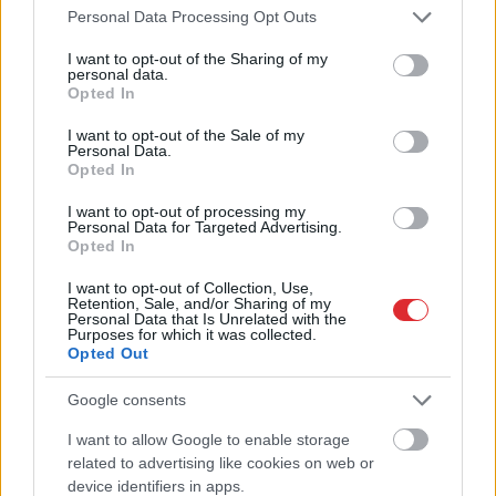
Please note that this website/app uses one or more Google
Personal Data Processing Opt Outs
services and may gather and store information including but
not limited to your visit or usage behaviour. You may click to
I want to opt-out of the Sharing of my
personal data.
grant or deny consent to Google and its third-party tags to
Opted In
use your data for below specified purposes in below Google
consent section.
I want to opt-out of the Sale of my
Personal Data.
Opted In
No
Latvijas uz Somiju veda
I want to opt-out of processing my
Personal Data for Targeted Advertising.
desmitiem patvēruma
Opted In
meklētāju – robežsargi
I want to opt-out of Collection, Use,
Retention, Sale, and/or Sharing of my
atklāj starptautiskas
Personal Data that Is Unrelated with the
Purposes for which it was collected.
noziedzīgas grupas shēmu
Opted Out
Google consents
I want to allow Google to enable storage
Atcelt
Ziņot
related to advertising like cookies on web or
device identifiers in apps.