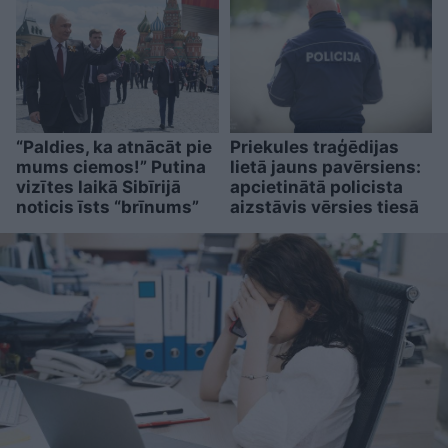
“Paldies, ka atnācāt pie
Priekules traģēdijas
mums ciemos!” Putina
lietā jauns pavērsiens:
vizītes laikā Sibīrijā
apcietinātā policista
noticis īsts “brīnums”
aizstāvis vērsies tiesā