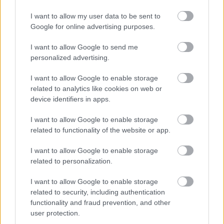
I want to allow my user data to be sent to
Google for online advertising purposes.
Ja
“airBaltic” pazudīs,
“Es
neesmu muļķe!”
I want to allow Google to send me
lidosim mazāk un
Elīna Didrihsone atklāj,
personalized advertising.
maksāsim vairāk.
kā iemācījusies
Rungainis skaidro,
sadzīvot ar visu, kas
I want to allow Google to enable storage
kāpēc
par viņu tiek runāts
related to analytics like cookies on web or
device identifiers in apps.
I want to allow Google to enable storage
related to functionality of the website or app.
Lietuviešu
uzņēmējs
I want to allow Google to enable storage
piedāvā vēl nedzirdētu
related to personalization.
risinājumu “airBaltic”
glābšanai: “”airBaltic”
I want to allow Google to enable storage
mums nav vienkārši
related to security, including authentication
uzņēmums”
Karš Ukrainā ieiet
functionality and fraud prevention, and other
bīstamā eskalācijas
user protection.
spirālē: palielinās