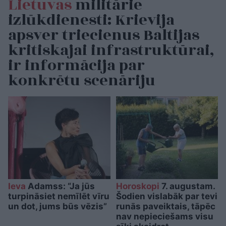
Lietuvas
militārie
izlūkdienesti: Krievija
apsver triecienus Baltijas
kritiskajai infrastruktūrai,
ir informācija par
konkrētu scenāriju
Ieva
Adamss: “Ja jūs
Horoskopi
7. augustam.
turpināsiet nemīlēt vīru
Šodien vislabāk par tevi
un dot, jums būs vēzis”
runās paveiktais, tāpēc
nav nepieciešams visu