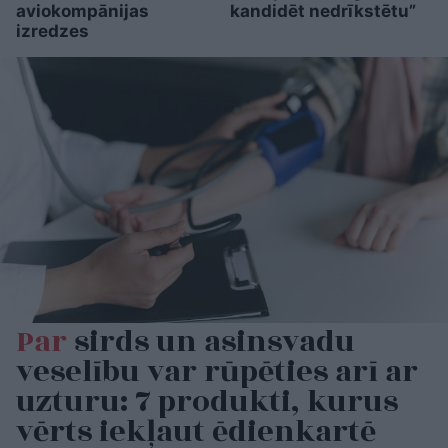
aviokompānijas
kandidēt nedrīkstētu”
izredzes
Par
sirds un asinsvadu
veselību var rūpēties arī ar
uzturu: 7 produkti, kurus
vērts iekļaut ēdienkartē