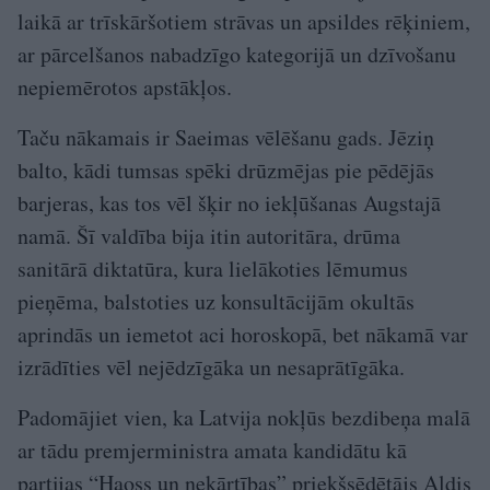
laikā ar trīskāršotiem strāvas un apsildes rēķiniem,
ar pārcelšanos nabadzīgo kategorijā un dzīvošanu
nepiemērotos apstākļos.
Taču nākamais ir Saeimas vēlēšanu gads. Jēziņ
balto, kādi tumsas spēki drūzmējas pie pēdējās
barjeras, kas tos vēl šķir no iekļūšanas Augstajā
namā. Šī valdība bija itin autoritāra, drūma
sanitārā diktatūra, kura lielākoties lēmumus
pieņēma, balstoties uz konsultācijām okultās
aprindās un iemetot aci horoskopā, bet nākamā var
izrādīties vēl nejēdzīgāka un nesaprātīgāka.
Padomājiet vien, ka Latvija nokļūs bezdibeņa malā
ar tādu premjerministra amata kandidātu kā
partijas “Haoss un nekārtības” priekšsēdētājs Aldis