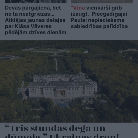
Devās pārgājienā, bet
“Viņa
vienkārši grib
no tā neatgriezās…
izaugt.” Piecgadīgajai
Atklājas jaunas detaļas
Paulai nepieciešama
par Klāsa Vāveres
sabiedrības palīdzība
pēdējām dzīves dienām
“Trīs stundas dega un
dūmoja.” Ukrainas droni