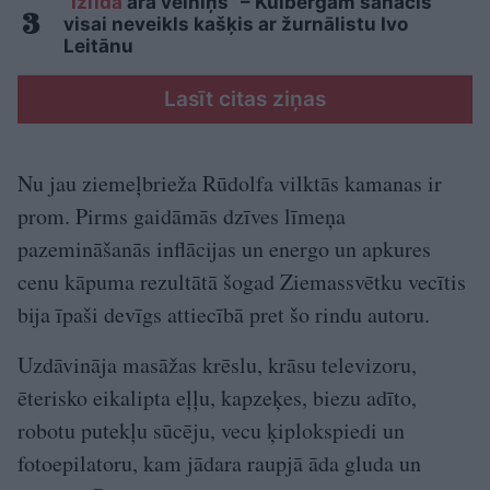
“Izlīda
ārā velniņš” – Kulbergam sanācis
visai neveikls kašķis ar žurnālistu Ivo
Leitānu
Lasīt citas ziņas
Nu jau ziemeļbrieža Rūdolfa vilktās kamanas ir
prom. Pirms gaidāmās dzīves līmeņa
pazemināšanās inflācijas un energo un apkures
cenu kāpuma rezultātā šogad Ziemassvētku vecītis
bija īpaši devīgs attiecībā pret šo rindu autoru.
Uzdāvināja masāžas krēslu, krāsu televizoru,
ēterisko eikalipta eļļu, kapzeķes, biezu adīto,
robotu putekļu sūcēju, vecu ķiplokspiedi un
fotoepilatoru, kam jādara raupjā āda gluda un