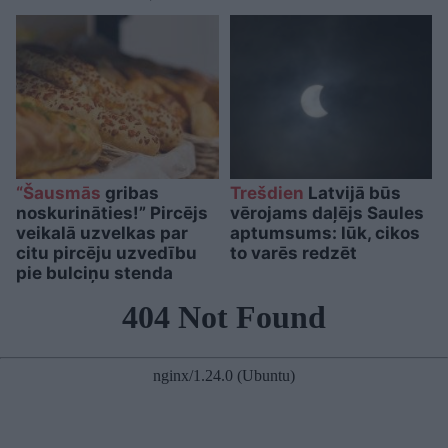
“Šausmās
gribas
Trešdien
Latvijā būs
noskurināties!” Pircējs
vērojams daļējs Saules
veikalā uzvelkas par
aptumsums: lūk, cikos
citu pircēju uzvedību
to varēs redzēt
pie bulciņu stenda