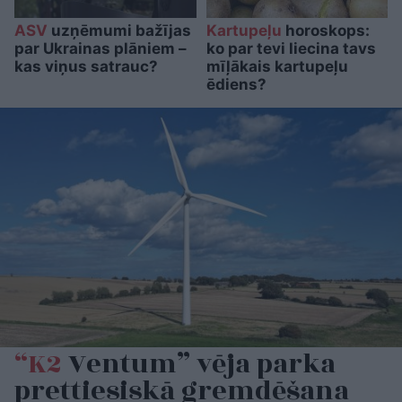
ASV
uzņēmumi bažījas
Kartupeļu
horoskops:
par Ukrainas plāniem –
ko par tevi liecina tavs
kas viņus satrauc?
mīļākais kartupeļu
ēdiens?
“K2
Ventum” vēja parka
prettiesiskā gremdēšana