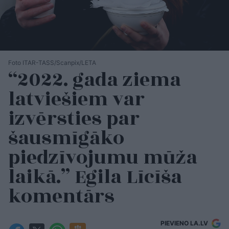
Foto ITAR-TASS/Scanpix/LETA
“2022. gada ziema
latviešiem var
izvērsties par
šausmīgāko
piedzīvojumu mūža
laikā.” Egila Līcīša
komentārs
PIEVIENO LA.LV