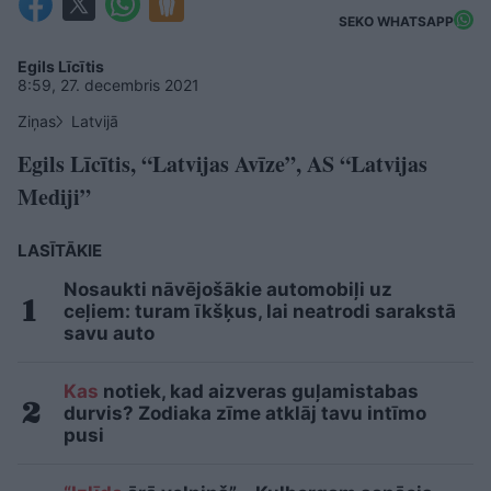
SEKO WHATSAPP
Egils Līcītis
8:59, 27. decembris 2021
Ziņas
Latvijā
Egils Līcītis, “Latvijas Avīze”, AS “Latvijas
Mediji”
LASĪTĀKIE
Nosaukti nāvējošākie automobiļi uz
ceļiem: turam īkšķus, lai neatrodi sarakstā
savu auto
Kas
notiek, kad aizveras guļamistabas
durvis? Zodiaka zīme atklāj tavu intīmo
pusi