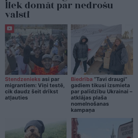
liek domāt par nedrošu
valsti
Stendzenieks
asi par
Biedrība
“Tavi draugi”
migrantiem: Viņi testē,
gadiem tikusi izsmieta
cik daudz šeit drīkst
par palīdzību Ukrainai –
atļauties
atklājas plaša
nomelnošanas
kampaņa