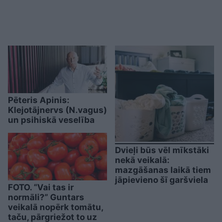
Pēteris Apinis:
Klejotājnervs (N.vagus)
un psihiskā veselība
Dvieļi būs vēl mīkstāki
nekā veikalā:
mazgāšanas laikā tiem
jāpievieno šī garšviela
FOTO. “Vai tas ir
normāli?” Guntars
veikalā nopērk tomātu,
taču, pārgriežot to uz