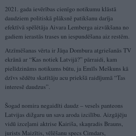
2021. gada ievērības cienīgo notikumu klāstā
daudziem politiskā plāksnē patikšanu darīja
efektīvā spēlētāja Aivara Lemberga aizvākšana no
gadiem ierastās trases un iespundēšana aiz restēm.
Atzīmēšanas vērta ir Jāņa Dombura atgriešanās TV
ekrānā ar “Kas notiek Latvijā?” pārraidi, kam
pielīdzināms notikums būtu, ja Emīls Meškuns kā
dzīvs sēdētu skatītāju acu priekšā raidījumā “Tas
interesē daudzus”.
Šogad nomira negaidīti daudz – vesels panteons
Latvijas dižgaru un sava aroda izcilību. Aizgājēju
vidū izceļami aktrise Kairiša, skaņradis Brauns,
jurists Maizītis, vēlēšanu specs Cimdars,