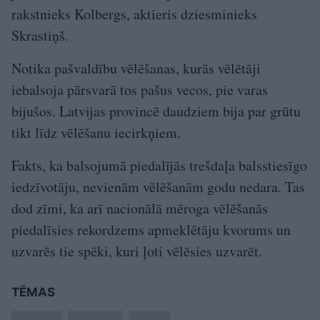
rakstnieks Kolbergs, aktieris dziesminieks
Skrastiņš.
Notika pašvaldību vēlēšanas, kurās vēlētāji
iebalsoja pārsvarā tos pašus vecos, pie varas
bijušos. Latvijas provincē daudziem bija par grūtu
tikt līdz vēlēšanu iecirkņiem.
Fakts, ka balsojumā piedalījās trešdaļa balsstiesīgo
iedzīvotāju, nevienām vēlēšanām godu nedara. Tas
dod zīmi, ka arī nacionālā mēroga vēlēšanās
piedalīsies rekordzems apmeklētāju kvorums un
uzvarēs tie spēki, kuri ļoti vēlēsies uzvarēt.
TĒMAS