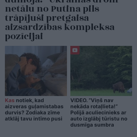
netālu no Putina pils
trāpījuši pretgaisa
aizsardzības kompleksa
pozīcijai
Kas
notiek, kad
VIDEO. “Viņš nav
aizveras guļamistabas
nekāda rotaļlieta!”
durvis? Zodiaka zīme
Polijā aculiecinieks ar
atklāj tavu intīmo pusi
auto izglābj tūristu no
dusmīga sumbra