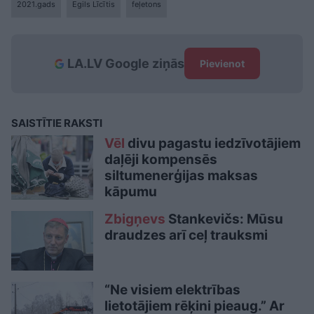
2021.gads
Egils Līcītis
feļetons
LA.LV Google ziņās
Pievienot
SAISTĪTIE RAKSTI
Vēl
divu pagastu iedzīvotājiem
daļēji kompensēs
siltumenerģijas maksas
kāpumu
Zbigņevs
Stankevičs: Mūsu
draudzes arī ceļ trauksmi
“Ne visiem elektrības
lietotājiem rēķini pieaug.” Ar