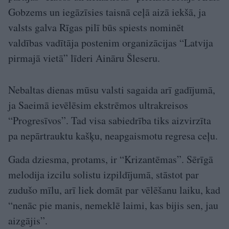
Gobzems un iegāzīsies taisnā ceļā aizā iekšā, ja
valsts galva Rīgas pilī būs spiests nominēt
valdības vadītāja postenim organizācijas “Latvija
pirmajā vietā” līderi Aināru Šleseru.
Nebaltas dienas mūsu valsti sagaida arī gadījumā,
ja Saeimā ievēlēsim ekstrēmos ultrakreisos
“Progresīvos”. Tad visa sabiedrība tiks aizvirzīta
pa nepārtrauktu kašķu, neapgaismotu regresa ceļu.
Gada dziesma, protams, ir “Krizantēmas”. Sērīgā
melodija izcilu solistu izpildījumā, stāstot par
zudušo mīlu, arī liek domāt par vēlēšanu laiku, kad
“nenāc pie manis, nemeklē laimi, kas bijis sen, jau
aizgājis”.