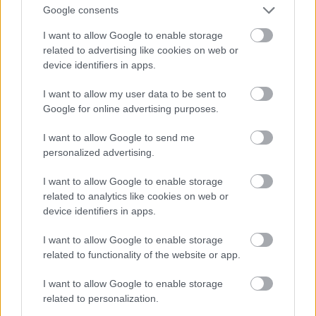
Google consents
I want to allow Google to enable storage
Atcelt
Ziņot
related to advertising like cookies on web or
device identifiers in apps.
I want to allow my user data to be sent to
Google for online advertising purposes.
Vai Putins
“Izlīda ārā velniņš” –
uzdrošināsies uzbrukt
Kulbergam sanācis
I want to allow Google to send me
NATO? Eksperts vērtē
visai neveikls kašķis ar
personalized advertising.
Krievijas iespējamos
žurnālistu Ivo Leitānu
scenārijus
I want to allow Google to enable storage
related to analytics like cookies on web or
device identifiers in apps.
I want to allow Google to enable storage
related to functionality of the website or app.
I want to allow Google to enable storage
related to personalization.