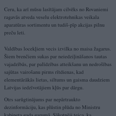
Ceru, ka arī mūsu lasītājam cilvēks no Rovaniemi
ragavās atveda veselu elektrotehnikas veikala
aparatūras sortimentu un tudiš-pīp akcijas pilnu
preču leti.
Valdības locekļiem vecis izvilka no maisa žagarus.
Šiem brenčiem sukas par neiedziļināšanos tautas
vajadzībās, par palīdzības atteikšanu un nedrošības
sajūtas vairošanu pirms rītdienas, kad
elementārākās lietas, siltums un gaisma daudziem
Latvijas iedzīvotājiem kļūs par dārgu.
Otrs sarūgtinājums par nepārtraukto
dezinformāciju, kas plūstin plūda no Ministru
kabineta gada garumā. Sākotnēji teica, ka