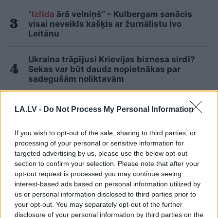
“Izlīda
ārā velniņš” – Kulbergam sanācis
visai neveikls kašķis ar žurnālistu Ivo
Leitānu
Ukraina trāpījusi Krievijas biznesa sirdī?
Sekas var būt daudz nopietnākas par
sadegušām noliktavām
Devās
pārgājienā, bet no tā neatgriezās…
LA.LV -
Do Not Process My Personal Information
Atklājas jaunas detaļas par Klāsa Vāveres
pēdējām dzīves dienām
If you wish to opt-out of the sale, sharing to third parties, or
processing of your personal or sensitive information for
“Šausmās gribas noskurināties!” Pircējs
targeted advertising by us, please use the below opt-out
veikalā uzvelkas par citu pircēju uzvedību
section to confirm your selection. Please note that after your
pie bulciņu stenda
opt-out request is processed you may continue seeing
interest-based ads based on personal information utilized by
Lasīt citas ziņas
us or personal information disclosed to third parties prior to
your opt-out. You may separately opt-out of the further
disclosure of your personal information by third parties on the