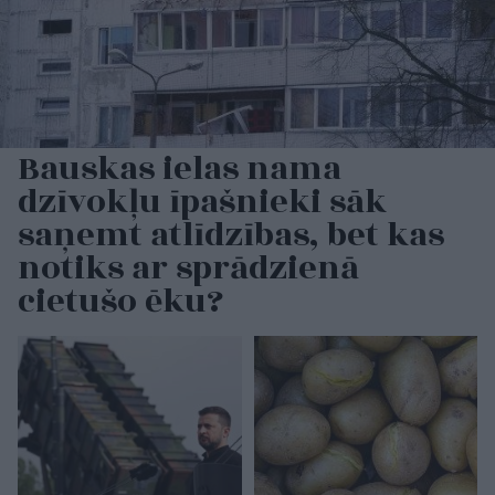
Bauskas ielas nama
dzīvokļu īpašnieki sāk
saņemt atlīdzības, bet kas
notiks ar sprādzienā
cietušo ēku?