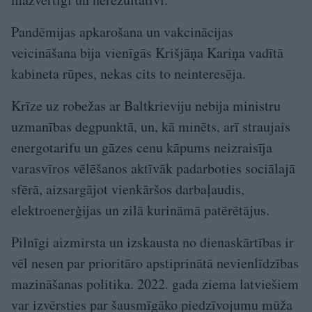
Pandēmijas apkarošana un vakcinācijas
veicināšana bija vienīgās Krišjāņa Kariņa vadītā
kabineta rūpes, nekas cits to neinteresēja.
Krīze uz robežas ar Baltkrieviju nebija ministru
uzmanības degpunktā, un, kā minēts, arī straujais
energotarifu un gāzes cenu kāpums neizraisīja
varasvīros vēlēšanos aktīvāk padarboties sociālajā
sfērā, aizsargājot vienkāršos darbaļaudis,
elektroenerģijas un zilā kurināmā patērētājus.
Pilnīgi aizmirsta un izskausta no dienaskārtības ir
vēl nesen par prioritāro apstiprinātā nevienlīdzības
mazināšanas politika. 2022. gada ziema latviešiem
var izvērsties par šausmīgāko piedzīvojumu mūža