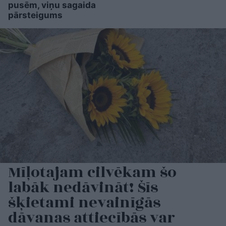
pusēm, viņu sagaida
pārsteigums
Mīļotajam cilvēkam šo
labāk nedāvināt! Šīs
šķietami nevainīgās
dāvanas attiecībās var