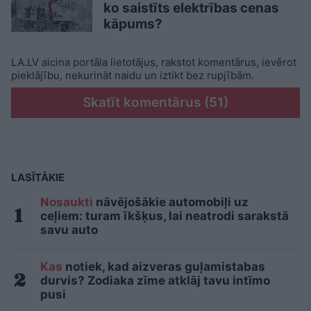
ko saistīts elektrības cenas
kāpums?
LA.LV aicina portāla lietotājus, rakstot komentārus, ievērot
pieklājību, nekurināt naidu un iztikt bez rupjībām.
Skatīt komentārus (51)
LASĪTĀKIE
Nosaukti
nāvējošākie automobiļi uz
ceļiem: turam īkšķus, lai neatrodi sarakstā
savu auto
Kas
notiek, kad aizveras guļamistabas
durvis? Zodiaka zīme atklāj tavu intīmo
pusi