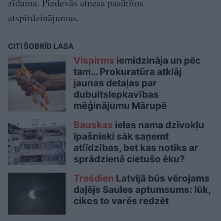
zīdaina. Piedevās atnesa pasūtītos
atspirdzinājumus.
CITI ŠOBRĪD LASA
Vispirms
iemidzināja un pēc
tam… Prokuratūra atklāj
jaunas detaļas par
dubultslepkavības
mēģinājumu Mārupē
Bauskas
ielas nama dzīvokļu
īpašnieki sāk saņemt
atlīdzības, bet kas notiks ar
sprādzienā cietušo ēku?
Trešdien
Latvijā būs vērojams
daļējs Saules aptumsums: lūk,
cikos to varēs redzēt