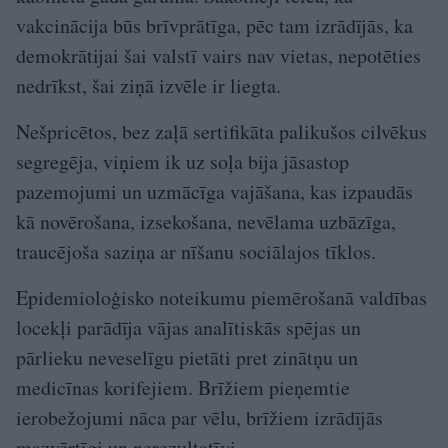
vakcinācija būs brīvprātīga, pēc tam izrādījās, ka
demokrātijai šai valstī vairs nav vietas, nepotēties
nedrīkst, šai ziņā izvēle ir liegta.
Nešpricētos, bez zaļā sertifikāta palikušos cilvēkus
segregēja, viņiem ik uz soļa bija jāsastop
pazemojumi un uzmācīga vajāšana, kas izpaudās
kā novērošana, izsekošana, nevēlama uzbāzīga,
traucējoša saziņa ar nīšanu sociālajos tīklos.
Epidemioloģisko noteikumu piemērošanā valdības
locekļi parādīja vājas analītiskās spējas un
pārlieku neveselīgu pietāti pret zinātņu un
medicīnas korifejiem. Brīžiem pieņemtie
ierobežojumi nāca par vēlu, brīžiem izrādījās
mazvērtīgi un nerezultatīvi.