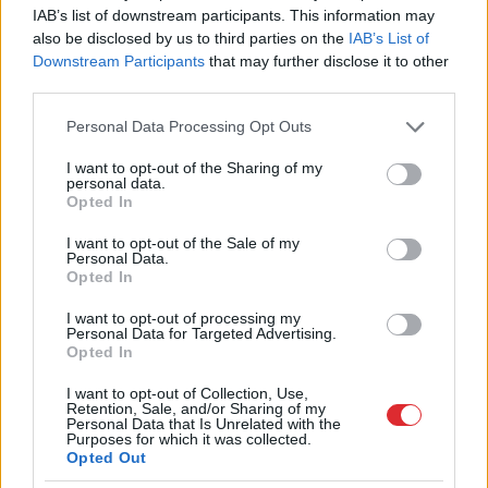
IAB’s list of downstream participants. This information may
also be disclosed by us to third parties on the
IAB’s List of
Downstream Participants
that may further disclose it to other
third parties.
Please note that this website/app uses one or more Google
Personal Data Processing Opt Outs
services and may gather and store information including but
not limited to your visit or usage behaviour. You may click to
I want to opt-out of the Sharing of my
personal data.
grant or deny consent to Google and its third-party tags to
Opted In
use your data for below specified purposes in below Google
consent section.
I want to opt-out of the Sale of my
Personal Data.
Opted In
Vispirms iemidzināja un
I want to opt-out of processing my
pēc tam… Prokuratūra
Personal Data for Targeted Advertising.
Opted In
atklāj jaunas detaļas par
I want to opt-out of Collection, Use,
dubultslepkavības
Retention, Sale, and/or Sharing of my
Personal Data that Is Unrelated with the
mēģinājumu Mārupē
Purposes for which it was collected.
Opted Out