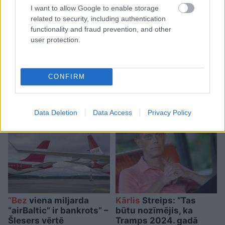
I want to allow Google to enable storage
related to security, including authentication
functionality and fraud prevention, and other
user protection.
TESTS. Vai tu esi gudrāks
par ChatGPT? 99% cilvēku
CONFIRM
“iesprūst” 5. jautājumā
Data Deletion
Data Access
Privacy Policy
“Bez
viena miljarda
Kārlis
Streips: “Tas
“airBaltic” ir bankrots” –
būtu nozīmējis, ka
Šlesers vērtē
Tramps 2024. gadā