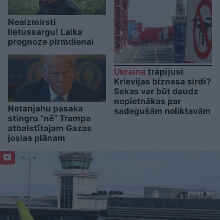
Neaizmirsti
lietussargu! Laika
prognoze pirmdienai
Ukraina
trāpījusi
Krievijas biznesa sirdī?
Sekas var būt daudz
nopietnākas par
Netanjahu pasaka
sadegušām noliktavām
stingru “nē” Trampa
atbalstītajam Gazas
joslas plānam