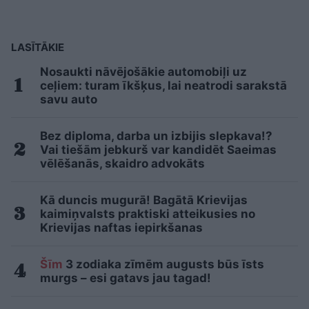
LASĪTĀKIE
Nosaukti nāvējošākie automobiļi uz
ceļiem: turam īkšķus, lai neatrodi sarakstā
savu auto
Bez diploma, darba un izbijis slepkava!?
Vai tiešām jebkurš var kandidēt Saeimas
vēlēšanās, skaidro advokāts
Kā duncis mugurā! Bagātā Krievijas
kaimiņvalsts praktiski atteikusies no
Krievijas naftas iepirkšanas
Šīm
3 zodiaka zīmēm augusts būs īsts
murgs – esi gatavs jau tagad!