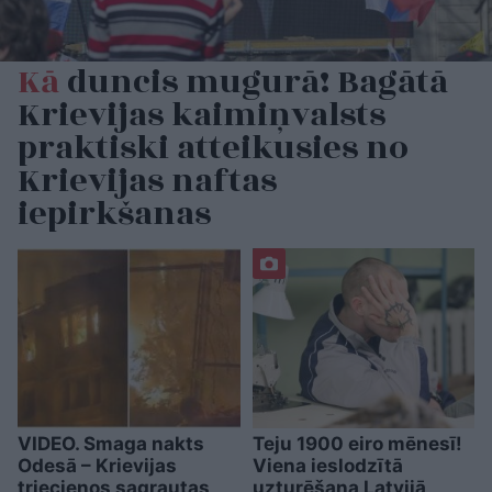
Kā
duncis mugurā! Bagātā
Krievijas kaimiņvalsts
praktiski atteikusies no
Krievijas naftas
iepirkšanas
VIDEO. Smaga nakts
Teju 1900 eiro mēnesī!
Odesā – Krievijas
Viena ieslodzītā
triecienos sagrautas
uzturēšana Latvijā