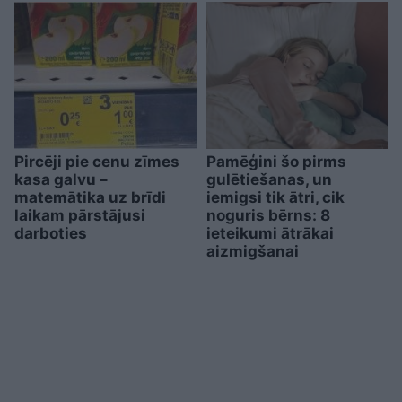
Pircēji pie cenu zīmes
Pamēģini šo pirms
kasa galvu –
gulētiešanas, un
matemātika uz brīdi
iemigsi tik ātri, cik
laikam pārstājusi
noguris bērns: 8
darboties
ieteikumi ātrākai
aizmigšanai