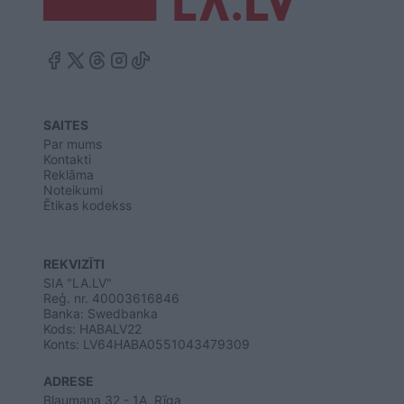
SAITES
Par mums
Kontakti
Reklāma
Noteikumi
Ētikas kodekss
REKVIZĪTI
SIA "LA.LV"
Reģ. nr. 40003616846
Banka: Swedbanka
Kods: HABALV22
Konts: LV64HABA0551043479309
ADRESE
Blaumaņa 32 - 1A, Rīga