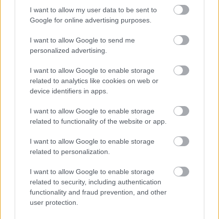
I want to allow my user data to be sent to
Google for online advertising purposes.
I want to allow Google to send me
personalized advertising.
TESTS.
Ja vari izlasīt
Dimanta: Ja izskanējusī
vārdus, kas apgriezti
informācija atbilst
I want to allow Google to enable storage
augšpēdus, ar tevi
patiesībai, tas būtu ļoti
related to analytics like cookies on web or
pagaidām viss ir
nopietns apdraudējums
device identifiers in apps.
kārtībā
valsts drošībai
I want to allow Google to enable storage
related to functionality of the website or app.
I want to allow Google to enable storage
related to personalization.
I want to allow Google to enable storage
related to security, including authentication
functionality and fraud prevention, and other
user protection.