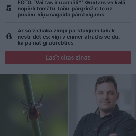
FOTO. “Vai tas ir normāli?” Guntars veikalā
nopērk tomātu, taču, pārgriežot to uz
pusēm, viņu sagaida pārsteigums
Ar šo zodiaka zīmju pārstāvjiem labāk
nestrīdēties: viņi vienmēr atradīs veidu,
kā pamatīgi atriebties
Lasīt citas ziņas