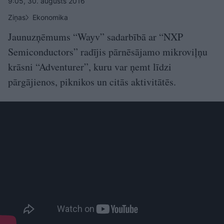
9:05, 30. augusts 2016
Ziņas
Ekonomika
Jaunuzņēmums “Wayv” sadarbībā ar “NXP
Semiconductors” radījis pārnēsājamo mikroviļņu
krāsni “Adventurer”, kuru var ņemt līdzi
pārgājienos, piknikos un citās aktivitātēs.