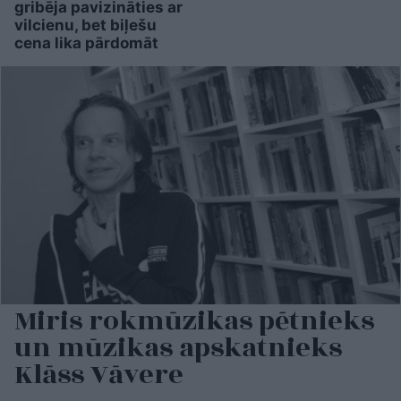
gribēja pavizināties ar
vilcienu, bet biļešu
cena lika pārdomāt
Miris rokmūzikas pētnieks
un mūzikas apskatnieks
Klāss Vāvere