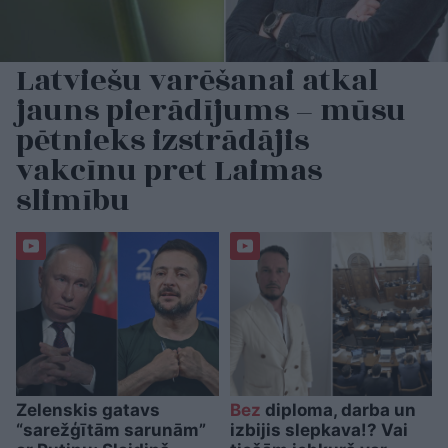
Latviešu varēšanai atkal
jauns pierādījums – mūsu
pētnieks izstrādājis
vakcīnu pret Laimas
slimību
Zelenskis gatavs
Bez
diploma, darba un
“sarežģītām sarunām”
izbijis slepkava!? Vai