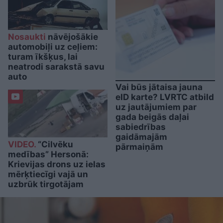
Nosaukti
nāvējošākie
automobiļi uz ceļiem:
turam īkšķus, lai
neatrodi sarakstā savu
auto
Vai būs jātaisa jauna
eID karte? LVRTC atbild
uz jautājumiem par
gada beigās daļai
sabiedrības
gaidāmajām
VIDEO.
“Cilvēku
pārmaiņām
medības” Hersonā:
Krievijas drons uz ielas
mērķtiecīgi vajā un
uzbrūk tirgotājam