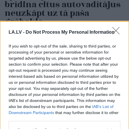
brīdina citus autovadītājus
neuzkāpt uz tā paša
grābekļa
LA.LV -
Do Not Process My Personal Information
If you wish to opt-out of the sale, sharing to third parties, or
processing of your personal or sensitive information for
targeted advertising by us, please use the below opt-out
section to confirm your selection. Please note that after your
opt-out request is processed you may continue seeing
interest-based ads based on personal information utilized by
us or personal information disclosed to third parties prior to
FOTO.
“Vai tas ir
“Mēs turpināmies!”
your opt-out. You may separately opt-out of the further
normāli?” Guntars
Kaspars Zemītis ar
disclosure of your personal information by third parties on the
veikalā nopērk tomātu,
lepnumu atrāda savu
IAB’s list of downstream participants. This information may
taču, pārgriežot to uz
jauno statusu
also be disclosed by us to third parties on the
IAB’s List of
pusēm, viņu sagaida
Downstream Participants
that may further disclose it to other
pārsteigums
third parties.
Please note that this website/app uses one or more Google