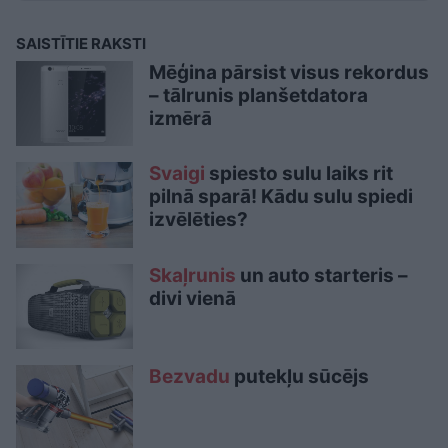
SAISTĪTIE RAKSTI
Mēģina pārsist visus rekordus
– tālrunis planšetdatora
izmērā
Svaigi
spiesto sulu laiks rit
pilnā sparā! Kādu sulu spiedi
izvēlēties?
Skaļrunis
un auto starteris –
divi vienā
Bezvadu
putekļu sūcējs