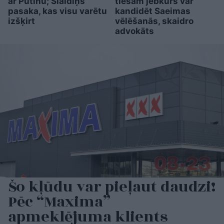
ar Putinu; Slaidiņš
tiešām jebkurš var
pasaka, kas visu varētu
kandidēt Saeimas
izšķirt
vēlēšanās, skaidro
advokāts
Šo kļūdu var pieļaut daudzi!
Pēc “Maxima”
apmeklējuma klients