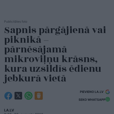
Publicitātes foto
Sapnis pārgājienā vai
piknikā –
pārnēsājamā
mikroviļņu krāsns,
kura uzsildīs ēdienu
jebkurā vietā
PIEVIENO LA.LV
SEKO WHATSAPP
LA.LV