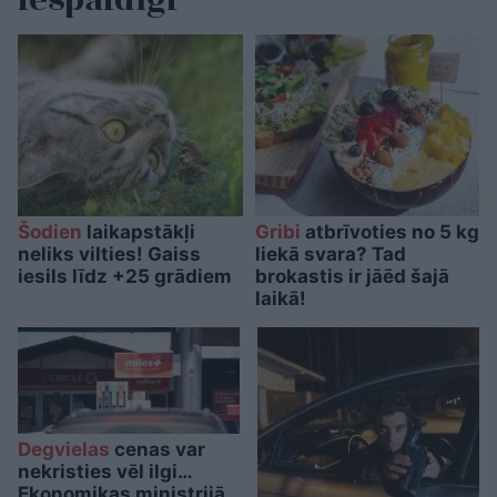
Šodien
laikapstākļi
Gribi
atbrīvoties no 5 kg
neliks vilties! Gaiss
liekā svara? Tad
iesils līdz +25 grādiem
brokastis ir jāēd šajā
laikā!
Degvielas
cenas var
nekristies vēl ilgi…
Ekonomikas ministrijā