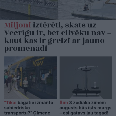
Miljoni
iztērēti, skats uz
Vecrīgu ir, bet cilvēku nav –
kaut kas ir greizi ar jauno
promenādi
“Tikai
bagātie izmanto
Šīm
3 zodiaka zīmēm
sabiedrisko
augusts būs īsts murgs
transportu?” Ģimene
– esi gatavs jau tagad!