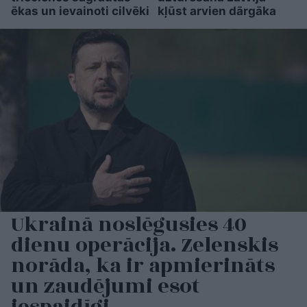
ēkas un ievainoti cilvēki
kļūst arvien dārgāka
Ukrainā noslēgusies 40
dienu operācija. Zelenskis
norāda, ka ir apmierināts
un zaudējumi esot
iespaidīgi