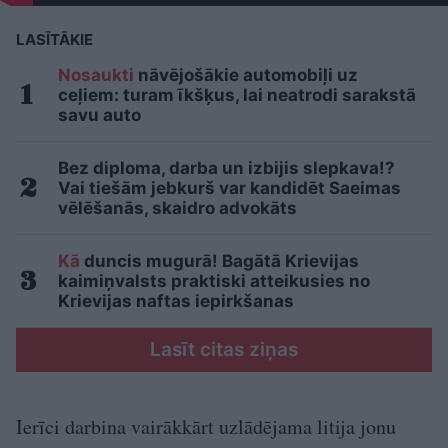
LASĪTĀKIE
Nosaukti
nāvējošākie automobiļi uz
ceļiem: turam īkšķus, lai neatrodi sarakstā
savu auto
Bez diploma, darba un izbijis slepkava!?
Vai tiešām jebkurš var kandidēt Saeimas
vēlēšanās, skaidro advokāts
Kā
duncis mugurā! Bagātā Krievijas
kaimiņvalsts praktiski atteikusies no
Krievijas naftas iepirkšanas
Lasīt citas ziņas
Ierīci darbina vairākkārt uzlādējama litija jonu