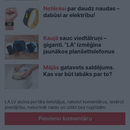
Notērēsi
par daudz naudas –
dabūsi ar elektrību!
Kaujā
sauc viedtālruņi –
giganti. “LA” izmēģina
jaunākos planšettelefonus
Mājās
gatavots saldējums.
Kas var būt labāks par to?
LA.LV aicina portāla lietotājus, rakstot komentārus, ievērot
pieklājību, nekurināt naidu un iztikt bez rupjībām.
Pievieno komentāru