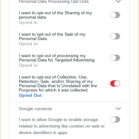
Personal Data Processing Opt Outs
services and may gather and store information including but
not limited to your visit or usage behaviour. You may click to
I want to opt-out of the Sharing of my
personal data.
grant or deny consent to Google and its third-party tags to
Opted In
use your data for below specified purposes in below Google
consent section.
I want to opt-out of the Sale of my
Personal Data.
Opted In
I want to opt-out of processing my
Personal Data for Targeted Advertising.
Opted In
I want to opt-out of Collection, Use,
Viņu
skatiens “izurbjas”
Retention, Sale, and/or Sharing of my
Personal Data that Is Unrelated with the
citiem cauri: 3 datumi,
Purposes for which it was collected.
Opted Out
kuros dzimušos mēdz
uzskatīt par biedējošiem
Google consents
I want to allow Google to enable storage
Atcelt
Ziņot
related to advertising like cookies on web or
device identifiers in apps.