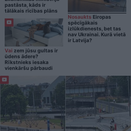
pastāsta, kāds ir
tālākais rīcības plāns
Nosaukts
Eiropas
spēcīgākais
izlūkdienests, bet tas
nav Ukrainai. Kurā vietā
ir Latvija?
Vai
zem jūsu gultas ir
ūdens ādere?
Rīkstnieks iesaka
vienkāršu pārbaudi