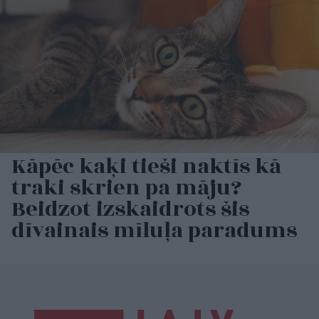
Kāpēc kaķi tieši naktīs kā
traki skrien pa māju?
Beidzot izskaidrots šis
dīvainais mīluļa paradums