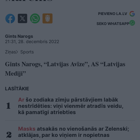
PIEVIENO LA.LV
SEKO WHATSAPP
Gints Narogs
21:31, 28. decembris 2022
Ziņas
Sports
Gints Narogs, “Latvijas Avīze”, AS “Latvijas
Mediji”
LASĪTĀKIE
Ar
šo zodiaka zīmju pārstāvjiem labāk
nestrīdēties: viņi vienmēr atradīs veidu,
kā pamatīgi atriebties
Masks
atsakās no vienošanās ar Zelenski;
atklājas, par ko viņiem ir nopietnas