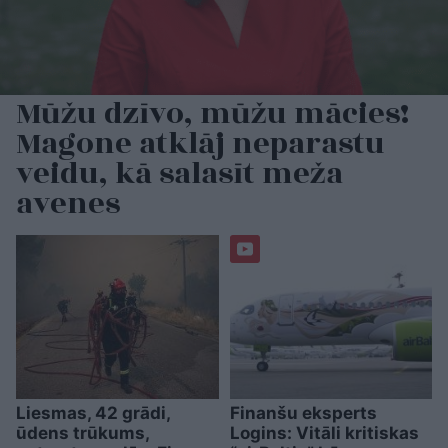
Mūžu dzīvo, mūžu mācies!
Magone atklāj neparastu
veidu, kā salasīt meža
avenes
Liesmas, 42 grādi,
Finanšu eksperts
ūdens trūkums,
Logins: Vitāli kritiskas