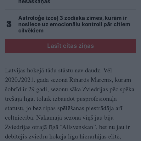
nesaskaņas
Astroloģe izceļ 3 zodiaka zīmes, kurām ir
nosliece uz emocionālu kontroli pār citiem
cilvēkiem
Lasīt citas ziņas
Latvijas hokejā tādu stāstu nav daudz. Vēl
2020./2021. gada sezonā Rihards Marenis, kuram
šobrīd ir 29 gadi, sezonu sāka Zviedrijas pēc spēka
trešajā līgā, tolaik izbaudot pusprofesionāļa
statusu, jo bez ripas spēlēšanas piestrādāja arī
celtniecībā. Nākamajā sezonā viņš jau bija
Zviedrijas otrajā līgā “Allsvenskan”, bet nu jau ir
debitējis zviedru hokeja līgu hierarhijas elitē,