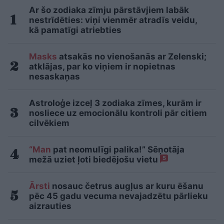
Ar šo zodiaka zīmju pārstāvjiem labāk
nestrīdēties: viņi vienmēr atradīs veidu,
kā pamatīgi atriebties
Masks
atsakās no vienošanās ar Zelenski;
atklājas, par ko viņiem ir nopietnas
nesaskaņas
Astroloģe izceļ 3 zodiaka zīmes, kurām ir
nosliece uz emocionālu kontroli pār citiem
cilvēkiem
“Man
pat neomulīgi palika!” Sēņotāja
mežā uziet ļoti biedējošu vietu
5
Ārsti
nosauc četrus augļus ar kuru ēšanu
pēc 45 gadu vecuma nevajadzētu pārlieku
aizrauties