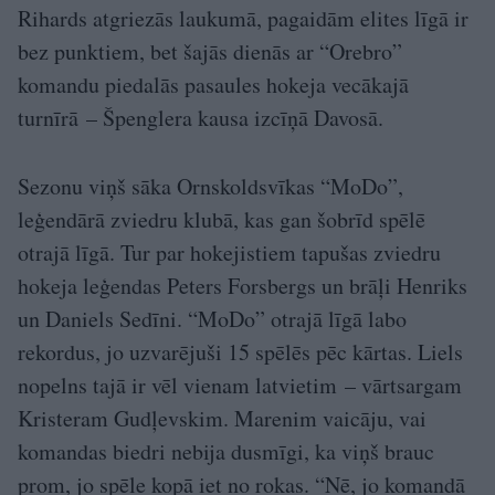
Rihards atgriezās laukumā, pagaidām elites līgā ir
bez punktiem, bet šajās dienās ar “Orebro”
komandu piedalās pasaules hokeja vecākajā
turnīrā – Špenglera kausa izcīņā Davosā.
Sezonu viņš sāka Ornskoldsvīkas “MoDo”,
leģendārā zviedru klubā, kas gan šobrīd spēlē
otrajā līgā. Tur par hokejistiem tapušas zviedru
hokeja leģendas Peters Forsbergs un brāļi Henriks
un Daniels Sedīni. “MoDo” otrajā līgā labo
rekordus, jo uzvarējuši 15 spēlēs pēc kārtas. Liels
nopelns tajā ir vēl vienam latvietim – vārtsargam
Kristeram Gudļevskim. Marenim vaicāju, vai
komandas biedri nebija dusmīgi, ka viņš brauc
prom, jo spēle kopā iet no rokas. “Nē, jo komandā