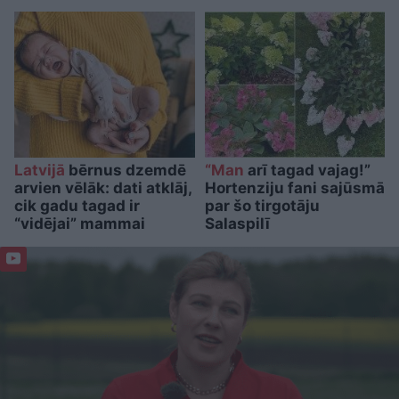
Latvijā
bērnus dzemdē
“Man
arī tagad vajag!”
arvien vēlāk: dati atklāj,
Hortenziju fani sajūsmā
cik gadu tagad ir
par šo tirgotāju
“vidējai” mammai
Salaspilī