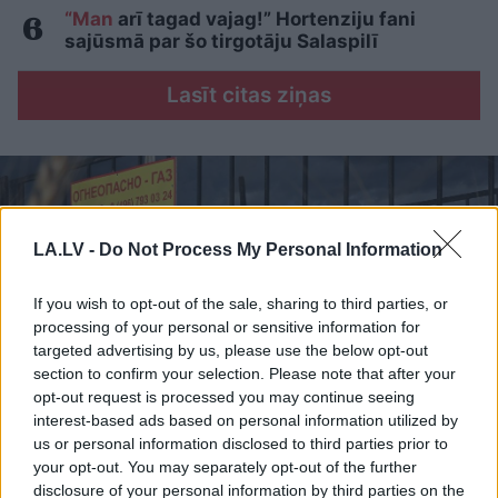
“Man
arī tagad vajag!” Hortenziju fani
sajūsmā par šo tirgotāju Salaspilī
Lasīt citas ziņas
LA.LV -
Do Not Process My Personal Information
If you wish to opt-out of the sale, sharing to third parties, or
processing of your personal or sensitive information for
targeted advertising by us, please use the below opt-out
section to confirm your selection. Please note that after your
opt-out request is processed you may continue seeing
interest-based ads based on personal information utilized by
us or personal information disclosed to third parties prior to
Eiropa
sola aizvērt Krievijas
your opt-out. You may separately opt-out of the further
disclosure of your personal information by third parties on the