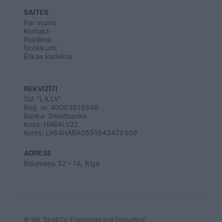
SAITES
Par mums
Kontakti
Reklāma
Noteikumi
Ētikas kodekss
REKVIZĪTI
SIA "LA.LV"
Reģ. nr. 40003616846
Banka: Swedbanka
Kods: HABALV22
Konts: LV64HABA0551043479309
ADRESE
Blaumaņa 32 - 1A, Rīga
© SIA "Ekis&Co-Positioning and Consulting"