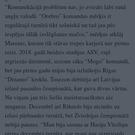
“Komunikācijā problēmu nav, jo zviedri labi runā
angļu valodā. “Orebro” komandas mērķis ir
regulārajā turnīrā tikt sešniekā un tad jau pēc
iespējas tālāk izslēgšanas mačos,” mērķus atklāj
Marenis, kuram tik stāvas trepes karjerā nav pirmo
reizi. 2018. gadā beidzis studijas ASV, viņš
atgriezās dzimtenē, sezonu sāka “Mogo” komandā,
bet jau pirms gadu mijas bija uzlaikojis Rīgas
“Dinamo” kreklu. Tosezon debitēja arī Latvijas
izlasē pasaules čempionātā, kur guva divus vārtus.
Nu viņam jau trīs lielās meistarsacīkstes aiz
muguras. Decembrī arī Rihards bija aicināts uz
izlasi pārbaudes turnīrā, bet Zviedrijas čempionātā
nebija pauzes. “Man bija saruna ar Hariju Vītoliņu
pirms decembra turnīra, par mani nav aizmirsuši.