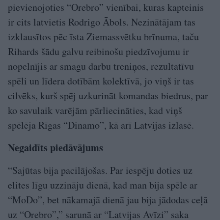
pievienojoties “Orebro” vienībai, kuras kapteinis
ir cits latvietis Rodrigo Ābols. Nezinātājam tas
izklausītos pēc īsta Ziemassvētku brīnuma, taču
Rihards šādu galvu reibinošu piedzīvojumu ir
nopelnījis ar smagu darbu treniņos, rezultatīvu
spēli un līdera dotībām kolektīvā, jo viņš ir tas
cilvēks, kurš spēj uzkurināt komandas biedrus, par
ko savulaik varējām pārliecināties, kad viņš
spēlēja Rīgas “Dinamo”, kā arī Latvijas izlasē.
Negaidīts piedāvājums
“Sajūtas bija pacilājošas. Par iespēju doties uz
elites līgu uzzināju dienā, kad man bija spēle ar
“MoDo”, bet nākamajā dienā jau bija jādodas ceļā
uz “Orebro”,” sarunā ar “Latvijas Avīzi” saka