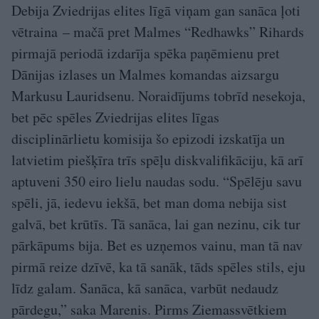
Debija Zviedrijas elites līgā viņam gan sanāca ļoti
vētraina – mačā pret Malmes “Redhawks” Rihards
pirmajā periodā izdarīja spēka paņēmienu pret
Dānijas izlases un Malmes komandas aizsargu
Markusu Lauridsenu. Noraidījums tobrīd nesekoja,
bet pēc spēles Zviedrijas elites līgas
disciplinārlietu komisija šo epizodi izskatīja un
latvietim piešķīra trīs spēļu diskvalifikāciju, kā arī
aptuveni 350 eiro lielu naudas sodu. “Spēlēju savu
spēli, jā, iedevu iekšā, bet man doma nebija sist
galvā, bet krūtīs. Tā sanāca, lai gan nezinu, cik tur
pārkāpums bija. Bet es uzņemos vainu, man tā nav
pirmā reize dzīvē, ka tā sanāk, tāds spēles stils, eju
līdz galam. Sanāca, kā sanāca, varbūt nedaudz
pārdegu,” saka Marenis. Pirms Ziemassvētkiem