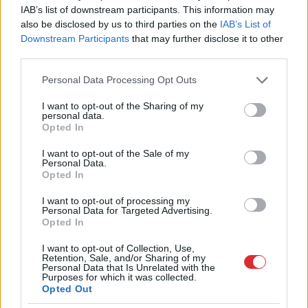
gāzes krānu, bet jūnijā to
IAB’s list of downstream participants. This information may
atgriezusi vaļā vēl plašāk
also be disclosed by us to third parties on the
IAB’s List of
Downstream Participants
that may further disclose it to other
third parties.
Please note that this website/app uses one or more Google
Personal Data Processing Opt Outs
services and may gather and store information including but
not limited to your visit or usage behaviour. You may click to
I want to opt-out of the Sharing of my
personal data.
grant or deny consent to Google and its third-party tags to
Opted In
use your data for below specified purposes in below Google
consent section.
I want to opt-out of the Sale of my
Personal Data.
Jūrā
pie Bērzciema
Vai
būs jātaisa jauna
Opted In
krīzes situācija – jahta
eID karte? LVRTC atbild
zaudējusi vadības
uz jautājumiem par
I want to opt-out of processing my
spējas; brīvprātīgie
gada beigās daļai
Personal Data for Targeted Advertising.
Opted In
steidz palīgā
sabiedrības
gaidāmajām
I want to opt-out of Collection, Use,
pārmaiņām
Retention, Sale, and/or Sharing of my
Personal Data that Is Unrelated with the
Purposes for which it was collected.
Opted Out