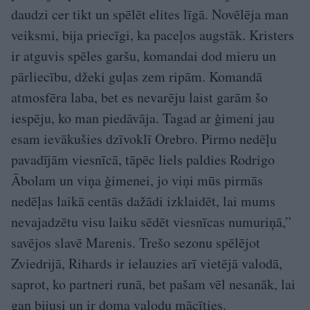
daudzi cer tikt un spēlēt elites līgā. Novēlēja man
veiksmi, bija priecīgi, ka paceļos augstāk. Kristers
ir atguvis spēles garšu, komandai dod mieru un
pārliecību, džeki guļas zem ripām. Komandā
atmosfēra laba, bet es nevarēju laist garām šo
iespēju, ko man piedāvāja. Tagad ar ģimeni jau
esam ievākušies dzīvoklī Orebro. Pirmo nedēļu
pavadījām viesnīcā, tāpēc liels paldies Rodrigo
Ābolam un viņa ģimenei, jo viņi mūs pirmās
nedēļas laikā centās dažādi izklaidēt, lai mums
nevajadzētu visu laiku sēdēt viesnīcas numuriņā,”
savējos slavē Marenis. Trešo sezonu spēlējot
Zviedrijā, Rihards ir ielauzies arī vietējā valodā,
saprot, ko partneri runā, bet pašam vēl nesanāk, lai
gan bijusi un ir doma valodu mācīties.