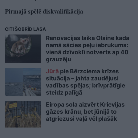
Pirmajā spēlē diskvalifikācija
CITI ŠOBRĪD LASA
Renovācijas laikā Olainē kādā
namā sācies peļu iebrukums:
vienā dzīvoklī notverts ap 40
grauzēju
Jūrā
pie Bērzciema krīzes
situācija – jahta zaudējusi
vadības spējas; brīvprātīgie
steidz palīgā
Eiropa sola aizvērt Krievijas
gāzes krānu, bet jūnijā to
atgriezusi vaļā vēl plašāk