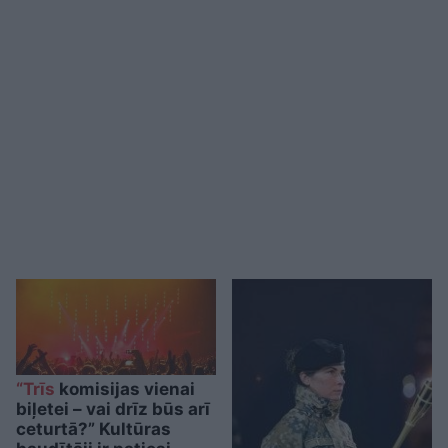
“Trīs
komisijas vienai
biļetei – vai drīz būs arī
ceturtā?” Kultūras