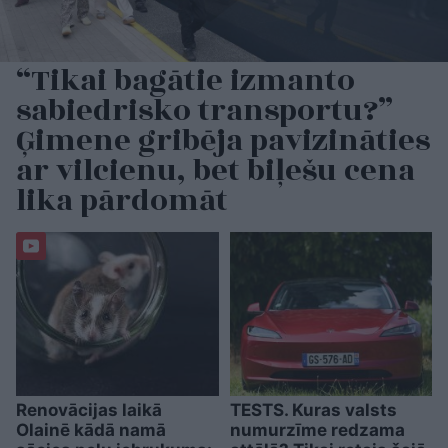
“Tikai bagātie izmanto
sabiedrisko transportu?”
Ģimene gribēja pavizināties
ar vilcienu, bet biļešu cena
lika pārdomāt
Renovācijas laikā
TESTS. Kuras valsts
Olainē kādā namā
numurzīme redzama