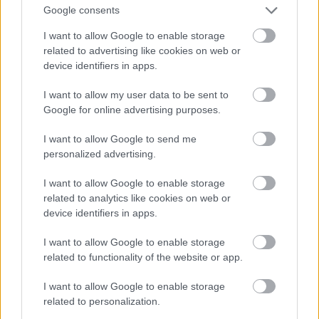
Google consents
I want to allow Google to enable storage
Atcelt
Ziņot
related to advertising like cookies on web or
device identifiers in apps.
I want to allow my user data to be sent to
Google for online advertising purposes.
I want to allow Google to send me
Kāpēc
kaķi tieši naktīs kā
personalized advertising.
traki skrien pa māju?
I want to allow Google to enable storage
Beidzot izskaidrots šis
related to analytics like cookies on web or
device identifiers in apps.
dīvainais mīluļa paradums
I want to allow Google to enable storage
related to functionality of the website or app.
I want to allow Google to enable storage
related to personalization.