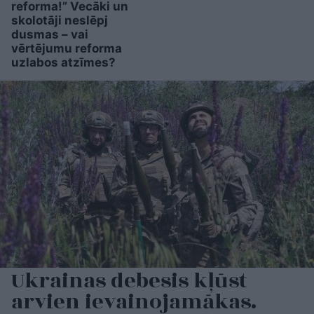
reforma!” Vecāki un
skolotāji neslēpj
dusmas – vai
vērtējumu reforma
uzlabos atzīmes?
Ukrainas debesis kļūst
arvien ievainojamākas.