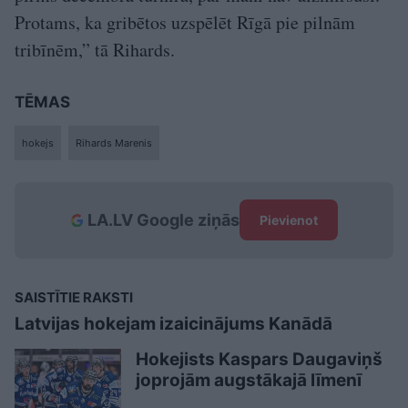
Protams, ka gribētos uzspēlēt Rīgā pie pilnām
tribīnēm,” tā Rihards.
TĒMAS
hokejs
Rihards Marenis
LA.LV Google ziņās
Pievienot
SAISTĪTIE RAKSTI
Latvijas hokejam izaicinājums Kanādā
Hokejists Kaspars Daugaviņš
joprojām augstākajā līmenī