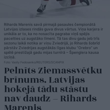
Rihards Marenis savā pirmajā pasaules čempionātā
Latvijas izlases rindās guva divus vārtus. Viņa karjera ir
unikāla ar to, ka no nosacīta pagraba viņš spējis
pacelties uz augstāko līmeni. Tā tas divu gadu jeb trīs
sezonu laikā notika ar viņu Zviedrijā, jo Rihards šobrīd
pārstāv Zviedrijas augstākās līgas klubu “Orebro” un
spēlē prestižajā gadu mijas turnīrā – Špenglera kausa
izcīņā.
Foto: Vasily Fedosenko/REUTERS/SCANPIX
Pelnīts Ziemassvētku
brīnums. Latvijas
hokejā tādu stāstu
nav daudz – Rihards
Marenis