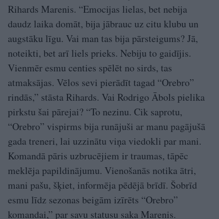
Rihards Marenis. “Emocijas lielas, bet nebija
daudz laika domāt, bija jābrauc uz citu klubu un
augstāku līgu. Vai man tas bija pārsteigums? Jā,
noteikti, bet arī liels prieks. Nebiju to gaidījis.
Vienmēr esmu centies spēlēt no sirds, tas
atmaksājas. Vēlos sevi pierādīt tagad “Orebro”
rindās,” stāsta Rihards. Vai Rodrigo Ābols pielika
pirkstu šai pārejai? “To nezinu. Cik saprotu,
“Orebro” vispirms bija runājuši ar manu pagājušā
gada treneri, lai uzzinātu viņa viedokli par mani.
Komandā pāris uzbrucējiem ir traumas, tāpēc
meklēja papildinājumu. Vienošanās notika ātri,
mani pašu, šķiet, informēja pēdējā brīdī. Šobrīd
esmu līdz sezonas beigām izīrēts “Orebro”
komandai,” par savu statusu saka Marenis.