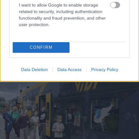
I want to allow Google to enable storage
related to security, including authentication
functionality and fraud prevention, and other
user protection.
Cik tālu deputāts var
“Nu
šī ir cilvēku
aizbraukt par valsts
krāpšana!” Depozīta
naudu? Sabiedrība sāk
glāze vai vienkārši ar
CONFIRM
rēķināt un atklājas
varu iedots maksas
vareni cipari
trauks – pasākumu
apmeklētāji sāk
dusmoties
Data Deletion
Data Access
Privacy Policy