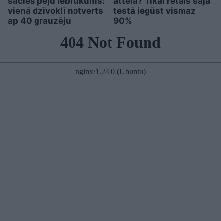
sācies peļu iebrukums:
attēlā? Tikai retais šajā
vienā dzīvoklī notverts
testā iegūst vismaz
ap 40 grauzēju
90%