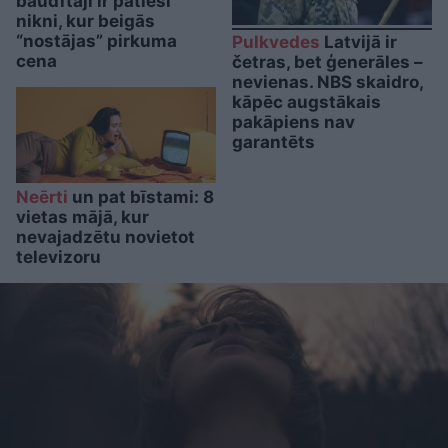
baudītāji ir patiesi
nikni, kur beigās
“nostājas” pirkuma
Pulkvedes
Latvijā ir
cena
četras, bet ģenerāles –
nevienas. NBS skaidro,
kāpēc augstākais
pakāpiens nav
garantēts
Neērti
un pat bīstami: 8
vietas mājā, kur
nevajadzētu novietot
televizoru