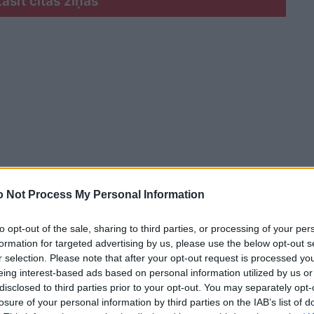
Lasīt citas ziņas
 Not Process My Personal Information
to opt-out of the sale, sharing to third parties, or processing of your per
formation for targeted advertising by us, please use the below opt-out s
r selection. Please note that after your opt-out request is processed y
eing interest-based ads based on personal information utilized by us or
. gadu beigās bija dziesma ar vārdiem: “Signe
disclosed to third parties prior to your opt-out. You may separately opt-
, es neticu tai…”
losure of your personal information by third parties on the IAB’s list of