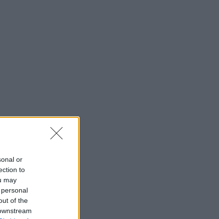
sonal or
ection to
ou may
 personal
out of the
 downstream