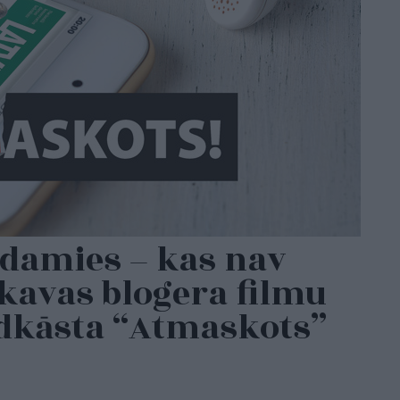
īdamies – kas nav
kavas blogera filmu
odkāsta “Atmaskots”