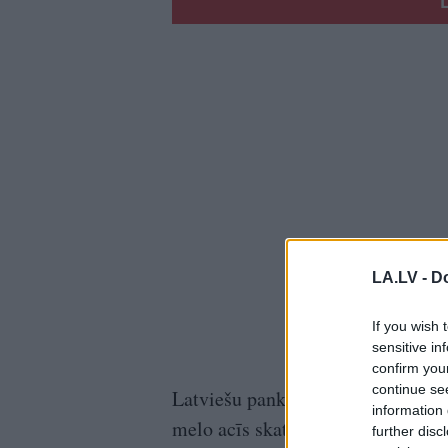
LA.LV -
Do
If you wish 
sensitive in
confirm you
continue se
Latviešu pankgrupai “Zig Zag” 80
information 
melo acīs skatīdamās; Signe melo
further disc