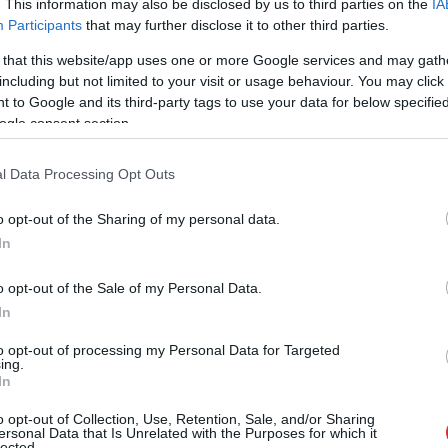
. This information may also be disclosed by us to third parties on the
IA
Iļja. Krievijā pazīstamais blogeris Iļja Varlamovs,
Participants
that may further disclose it to other third parties.
daudzu miljonu auditorija, sagatavojis filmu par
 that this website/app uses one or more Google services and may gath
including but not limited to your visit or usage behaviour. You may click 
o daudzas Kremļa propagandas klišejas, bet arī
 to Google and its third-party tags to use your data for below specifi
 kas neatbilst patiesībai.
ogle consent section.
l Data Processing Opt Outs
o opt-out of the Sharing of my personal data.
In
o opt-out of the Sale of my Personal Data.
In
to opt-out of processing my Personal Data for Targeted
ing.
iem
visa dzīve bija
Ceļojums atcelts, bet
In
kšā!” Bauskas
naudas nav – tūrisma
dā nošauto suņu
operatora “Digitours”
o opt-out of Collection, Use, Retention, Sale, and/or Sharing
ersonal Data that Is Unrelated with the Purposes for which it
nieks tiesā nespēj
klienti nonākuši
lected.