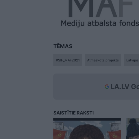
TĒMAS
#SIF_MAF2021
Atmaskots projekts
Latvija
LA.LV Go
SAISTĪTIE RAKSTI