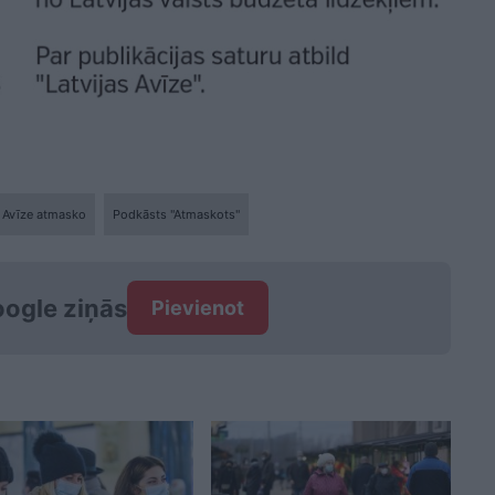
s Avīze atmasko
Podkāsts "Atmaskots"
ogle ziņās
Pievienot