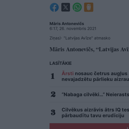
Māris Antonevičs
6:17, 26. novembris 2021
Ziņas
"Latvijas Avīze" atmasko
Māris Antonevičs, “Latvijas Avī
LASĪTĀKIE
Ārsti
nosauc četrus augļus
nevajadzētu pārlieku aizrau
“Nabaga cilvēki…” Neierasts
Cilvēkus aizrāvis ātrs IQ te
pārbaudītu tavu erudīciju