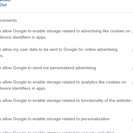
īt asaras
neapskaužamā
Out
situācijā
Atcelt
Ziņot
consents
pēc joprojām tik daudz nostaļģijas pēc PSRS,
o allow Google to enable storage related to advertising like cookies on
“Latvijas Avīzes” žurnālisti Māris Antonevičs un
evice identifiers in apps.
o allow my user data to be sent to Google for online advertising
s.
to allow Google to send me personalized advertising.
o allow Google to enable storage related to analytics like cookies on
evice identifiers in apps.
o allow Google to enable storage related to functionality of the website
o allow Google to enable storage related to personalization.
o allow Google to enable storage related to security, including