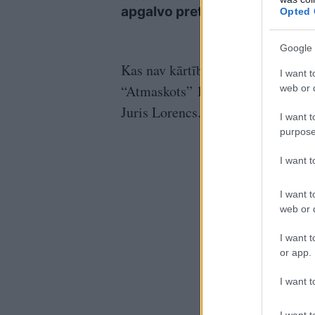
apgalvo pretējo
vald
Opted 
Google 
Kas nav kārtībā ar šo filmu un kā
I want t
“Atmaskots” 15. epizodē apspriež 
web or d
Juris Lorencs.
I want t
purpose
I want 
I want t
web or d
I want t
or app.
I want t
I want t