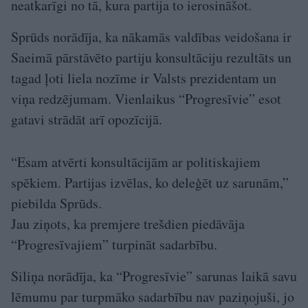
neatkarīgi no tā, kura partija to ierosināšot.
Sprūds norādīja, ka nākamās valdības veidošana ir
Saeimā pārstāvēto partiju konsultāciju rezultāts un
tagad ļoti liela nozīme ir Valsts prezidentam un
viņa redzējumam. Vienlaikus “Progresīvie” esot
gatavi strādāt arī opozīcijā.
“Esam atvērti konsultācijām ar politiskajiem
spēkiem. Partijas izvēlas, ko deleģēt uz sarunām,”
piebilda Sprūds.
Jau ziņots, ka premjere trešdien piedāvāja
“Progresīvajiem” turpināt sadarbību.
Siliņa norādīja, ka “Progresīvie” sarunas laikā savu
lēmumu par turpmāko sadarbību nav paziņojuši, jo