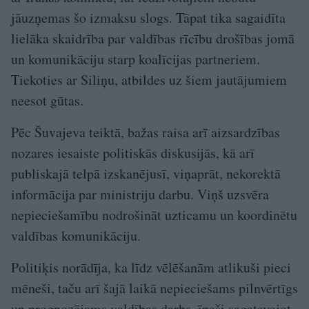
jāuzņemas šo izmaksu slogs. Tāpat tika sagaidīta
lielāka skaidrība par valdības rīcību drošības jomā
un komunikāciju starp koalīcijas partneriem.
Tiekoties ar Siliņu, atbildes uz šiem jautājumiem
neesot gūtas.
Pēc Šuvajeva teiktā, bažas raisa arī aizsardzības
nozares iesaiste politiskās diskusijās, kā arī
publiskajā telpā izskanējusī, viņaprāt, nekorektā
informācija par ministriju darbu. Viņš uzsvēra
nepieciešamību nodrošināt uzticamu un koordinētu
valdības komunikāciju.
Politiķis norādīja, ka līdz vēlēšanām atlikuši pieci
mēneši, taču arī šajā laikā nepieciešams pilnvērtīgs
un prognozējams valdības darbs, īpaši sagatavojot