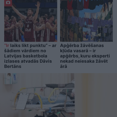
“Ir
laiks likt punktu” – ar
Apģērba žāvēšanas
šādiem vārdiem no
kļūda vasarā – ir
Latvijas basketbola
apģērbs, kuru eksperti
izlases atvadās Dāvis
nekad neiesaka žāvēt
Bertāns
ārā