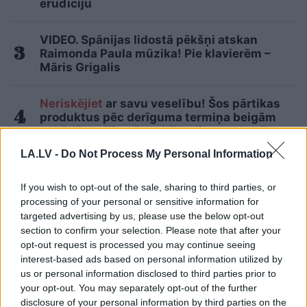
erudīciju
VIDEO. Spānijas lidostā pēkšņi atskan
Raimonda Paula mūzika! Pie klavierēm –
Māris Grigalis
Neriskējiet
ar savu veselību! Šos pārtikas
produktus pēc derīguma termiņa beigām
nekādā gadījumā nedrīkst lietot uzturā
LA.LV -
Do Not Process My Personal Information
10
pazīmes, kas atklāj sievietes vecumu –
lai kā tu censtos to slēpt, pēc tām
If you wish to opt-out of the sale, sharing to third parties, or
redzams, ka tev jau ir vairāk nekā 40 gadu
processing of your personal or sensitive information for
targeted advertising by us, please use the below opt-out
“Karstasinīgie igauņi…” Lavrovs atkal
section to confirm your selection. Please note that after your
draud Baltijas valstīm pēc runām par
opt-out request is processed you may continue seeing
NATO kodolatturēšanas spēkiem
17
interest-based ads based on personal information utilized by
us or personal information disclosed to third parties prior to
your opt-out. You may separately opt-out of the further
Lasīt citas ziņas
disclosure of your personal information by third parties on the