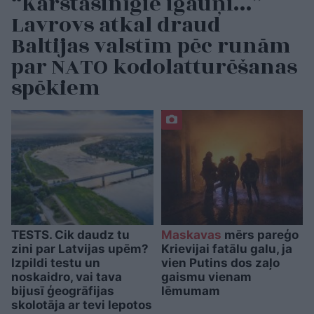
“Karstasinīgie igauņi…”
Lavrovs atkal draud
Baltijas valstīm pēc runām
par NATO kodolatturēšanas
spēkiem
TESTS. Cik daudz tu
Maskavas
mērs pareģo
zini par Latvijas upēm?
Krievijai fatālu galu, ja
Izpildi testu un
vien Putins dos zaļo
noskaidro, vai tava
gaismu vienam
bijusī ģeogrāfijas
lēmumam
skolotāja ar tevi lepotos