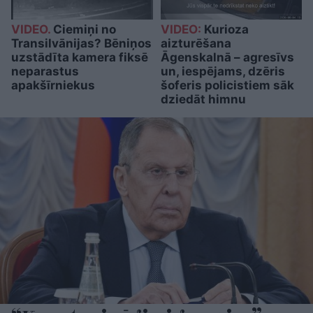
VIDEO.
Ciemiņi no
VIDEO:
Kurioza
Transilvānijas? Bēniņos
aizturēšana
uzstādīta kamera fiksē
Āgenskalnā – agresīvs
neparastus
un, iespējams, dzēris
apakšīrniekus
šoferis policistiem sāk
dziedāt himnu