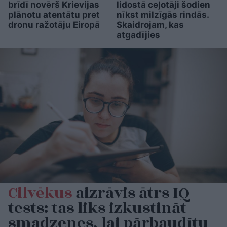
brīdī novērš Krievijas
lidostā ceļotāji šodien
plānotu atentātu pret
nīkst milzīgās rindās.
dronu ražotāju Eiropā
Skaidrojam, kas
atgadījies
Cilvēkus
aizrāvis ātrs IQ
tests: tas liks izkustināt
smadzenes, lai pārbaudītu