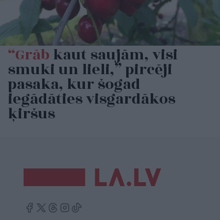
“Grāb
kaut saujām, visi
smuki un lieli,” pircēji
pasaka, kur šogad
iegādāties visgardākos
ķiršus