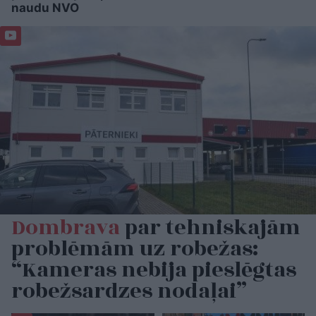
naudu NVO
Dombrava
par tehniskajām
problēmām uz robežas:
“Kameras nebija pieslēgtas
robežsardzes nodaļai”