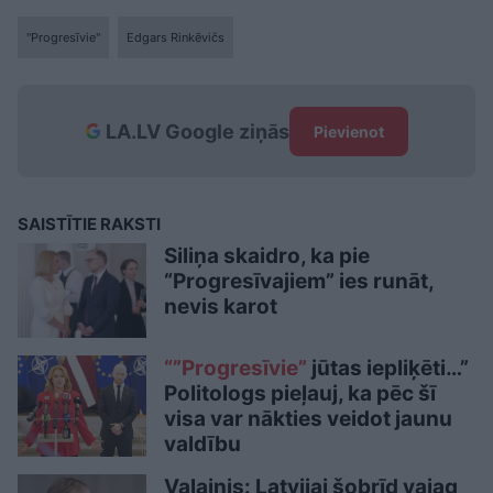
"Progresīvie"
Edgars Rinkēvičs
LA.LV Google ziņās
Pievienot
SAISTĪTIE RAKSTI
Siliņa skaidro, ka pie
“Progresīvajiem” ies runāt,
nevis karot
“”Progresīvie”
jūtas iepliķēti…”
Politologs pieļauj, ka pēc šī
visa var nākties veidot jaunu
valdību
Valainis: Latvijai šobrīd vajag