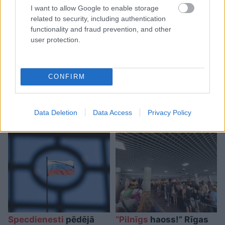
I want to allow Google to enable storage
related to security, including authentication
functionality and fraud prevention, and other
Ar publisku attaisnojumu
user protection.
netika līdzēts – KNAB sāk
pārbaudi par deputātes
CONFIRM
Rasimas saņemto
kompensāciju
Data Deletion
Data Access
Privacy Policy
Specdienesti
pēdējā
“Pilnīgs
haoss!” Rīgas