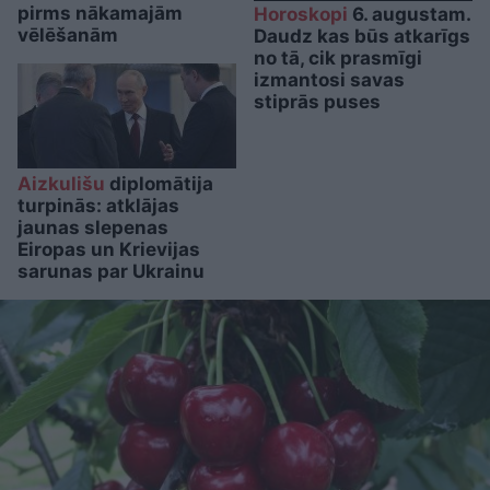
pirms nākamajām
Horoskopi
6. augustam.
vēlēšanām
Daudz kas būs atkarīgs
no tā, cik prasmīgi
izmantosi savas
stiprās puses
Aizkulišu
diplomātija
turpinās: atklājas
jaunas slepenas
Eiropas un Krievijas
sarunas par Ukrainu