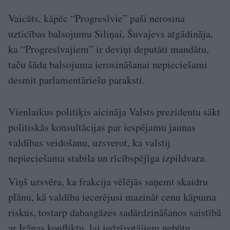
Vaicāts, kāpēc “Progresīvie” paši nerosina
uzticības balsojumu Siliņai, Šuvajevs atgādināja,
ka “Progresīvajiem” ir deviņi deputāti mandātu,
taču šāda balsojuma ierosināšanai nepieciešami
desmit parlamentāriešu paraksti.
Vienlaikus politiķis aicināja Valsts prezidentu sākt
politiskās konsultācijas par iespējamu jaunas
valdības veidošanu, uzsverot, ka valstij
nepieciešama stabila un rīcībspējīga izpildvara.
Viņš uzsvēra, ka frakcija vēlējās saņemt skaidru
plānu, kā valdība iecerējusi mazināt cenu kāpuma
riskus, tostarp dabasgāzes sadārdzināšanos saistībā
ar Irānas konfliktu, lai iedzīvotājiem nebūtu