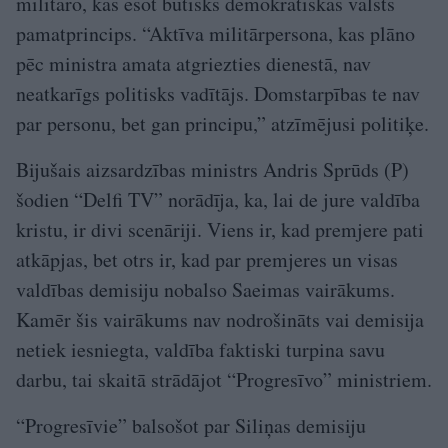
militāro, kas esot būtisks demokrātiskas valsts
pamatprincips. “Aktīva militārpersona, kas plāno
pēc ministra amata atgriezties dienestā, nav
neatkarīgs politisks vadītājs. Domstarpības te nav
par personu, bet gan principu,” atzīmējusi politiķe.
Bijušais aizsardzības ministrs Andris Sprūds (P)
šodien “Delfi TV” norādīja, ka, lai de jure valdība
kristu, ir divi scenāriji. Viens ir, kad premjere pati
atkāpjas, bet otrs ir, kad par premjeres un visas
valdības demisiju nobalso Saeimas vairākums.
Kamēr šis vairākums nav nodrošināts vai demisija
netiek iesniegta, valdība faktiski turpina savu
darbu, tai skaitā strādājot “Progresīvo” ministriem.
“Progresīvie” balsošot par Siliņas demisiju