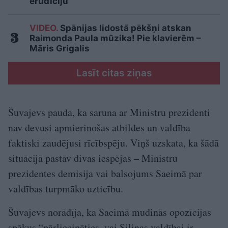
erudīciju
VIDEO.
Spānijas lidostā pēkšņi atskan
Raimonda Paula mūzika! Pie klavierēm –
Māris Grigalis
Lasīt citas ziņas
Šuvajevs pauda, ka saruna ar Ministru prezidenti
nav devusi apmierinošas atbildes un valdība
faktiski zaudējusi rīcībspēju. Viņš uzskata, ka šādā
situācijā pastāv divas iespējas – Ministru
prezidentes demisija vai balsojums Saeimā par
valdības turpmāko uzticību.
Šuvajevs norādīja, ka Saeimā mudinās opozīcijas
spēkus “pārliecināties, vai Siliņas valdībai ir