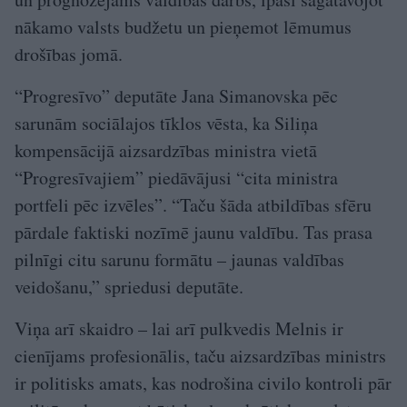
nākamo valsts budžetu un pieņemot lēmumus
drošības jomā.
“Progresīvo” deputāte Jana Simanovska pēc
sarunām sociālajos tīklos vēsta, ka Siliņa
kompensācijā aizsardzības ministra vietā
“Progresīvajiem” piedāvājusi “cita ministra
portfeli pēc izvēles”. “Taču šāda atbildības sfēru
pārdale faktiski nozīmē jaunu valdību. Tas prasa
pilnīgi citu sarunu formātu – jaunas valdības
veidošanu,” spriedusi deputāte.
Viņa arī skaidro – lai arī pulkvedis Melnis ir
cienījams profesionālis, taču aizsardzības ministrs
ir politisks amats, kas nodrošina civilo kontroli pār