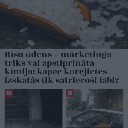
Rīsu ūdens – mārketinga
triks vai apstiprināta
ķīmija: kāpēc korejietes
izskatās tik satriecoši labi?