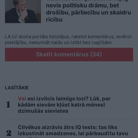
nevis politisku drāmu, bet
drošību, pārliecību un skaidru
rīcību
LA.LV aicina portāla lietotājus, rakstot komentārus, ievērot
pieklājību, nekurināt naidu un iztikt bez rupjībām.
Skatīt komentārus (34)
LASĪTĀKIE
Vai
esi izvilcis laimīgo lozi? Lūk, par
kādām sievām kļūst katrā mēnesī
dzimušās sievietes
Cilvēkus aizrāvis ātrs IQ tests: tas liks
izkustināt smadzenes, lai pārbaudītu tavu