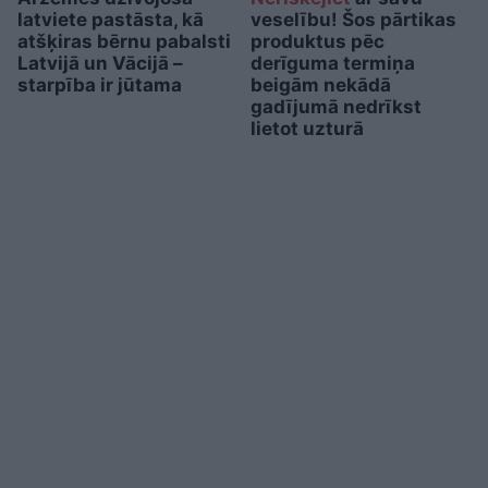
latviete pastāsta, kā
veselību! Šos pārtikas
atšķiras bērnu pabalsti
produktus pēc
Latvijā un Vācijā –
derīguma termiņa
starpība ir jūtama
beigām nekādā
gadījumā nedrīkst
lietot uzturā