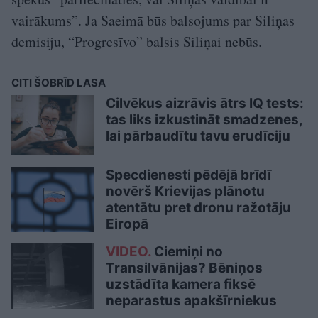
vairākums”. Ja Saeimā būs balsojums par Siliņas
demisiju, “Progresīvo” balsis Siliņai nebūs.
CITI ŠOBRĪD LASA
Cilvēkus aizrāvis ātrs IQ tests:
tas liks izkustināt smadzenes,
lai pārbaudītu tavu erudīciju
Specdienesti pēdējā brīdī
novērš Krievijas plānotu
atentātu pret dronu ražotāju
Eiropā
VIDEO.
Ciemiņi no
Transilvānijas? Bēniņos
uzstādīta kamera fiksē
neparastus apakšīrniekus