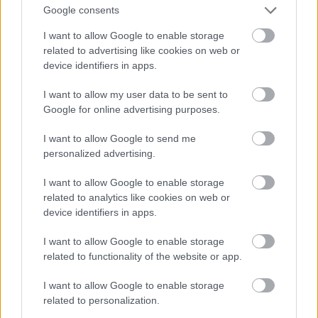
Google consents
I want to allow Google to enable storage
Atcelt
Ziņot
related to advertising like cookies on web or
device identifiers in apps.
I want to allow my user data to be sent to
Google for online advertising purposes.
“Tas varbūt izklausās
TESTS.
Matemātikas
absurdi…” Radusies
duelis: vai vari pārspēt
I want to allow Google to send me
jauna ideja, kā hakerus
deviņgadnieku
personalized advertising.
izmantot valsts labā
matemātikā?
I want to allow Google to enable storage
related to analytics like cookies on web or
device identifiers in apps.
I want to allow Google to enable storage
related to functionality of the website or app.
I want to allow Google to enable storage
related to personalization.