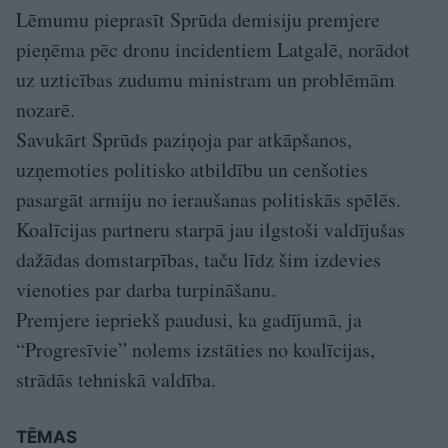
Lēmumu pieprasīt Sprūda demisiju premjere
pieņēma pēc dronu incidentiem Latgalē, norādot
uz uzticības zudumu ministram un problēmām
nozarē.
Savukārt Sprūds paziņoja par atkāpšanos,
uzņemoties politisko atbildību un cenšoties
pasargāt armiju no ieraušanas politiskās spēlēs.
Koalīcijas partneru starpā jau ilgstoši valdījušas
dažādas domstarpības, taču līdz šim izdevies
vienoties par darba turpināšanu.
Premjere iepriekš paudusi, ka gadījumā, ja
“Progresīvie” nolems izstāties no koalīcijas,
strādās tehniskā valdība.
TĒMAS