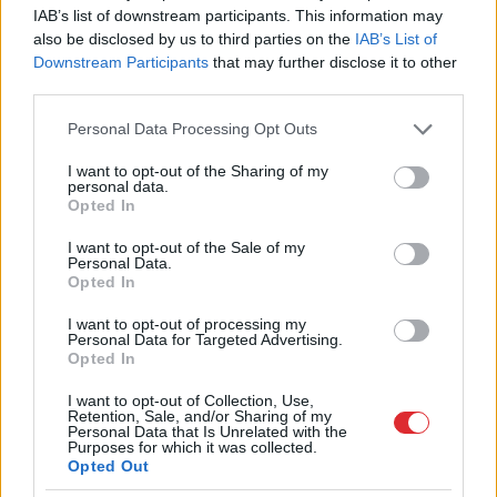
IAB’s list of downstream participants. This information may
also be disclosed by us to third parties on the
IAB’s List of
Downstream Participants
that may further disclose it to other
third parties.
Please note that this website/app uses one or more Google
Personal Data Processing Opt Outs
services and may gather and store information including but
not limited to your visit or usage behaviour. You may click to
I want to opt-out of the Sharing of my
personal data.
grant or deny consent to Google and its third-party tags to
Opted In
use your data for below specified purposes in below Google
consent section.
I want to opt-out of the Sale of my
Personal Data.
Opted In
I want to opt-out of processing my
“Vai
tā drīkst?” Purvciemā
Personal Data for Targeted Advertising.
Opted In
kaimiņi nokrāsojuši
I want to opt-out of Collection, Use,
daudzdzīvokļu mājas
Retention, Sale, and/or Sharing of my
Personal Data that Is Unrelated with the
fasādi katrs savā krāsā
Purposes for which it was collected.
Opted Out