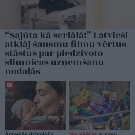
“Sajūta kā seriālā!” Latvieši
atklāj šausmu filmu vērtus
stāstus par piedzīvoto
slimnīcas uzņemšanu
nodaļās
Ārzemēs dzīvojoša
Neriskējiet
ar savu