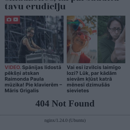
tavu erudīciju
VIDEO.
Spānijas lidostā
Vai esi izvilcis laimīgo
pēkšņi atskan
lozi? Lūk, par kādām
Raimonda Paula
sievām kļūst katrā
mūzika! Pie klavierēm –
mēnesī dzimušās
Māris Grigalis
sievietes