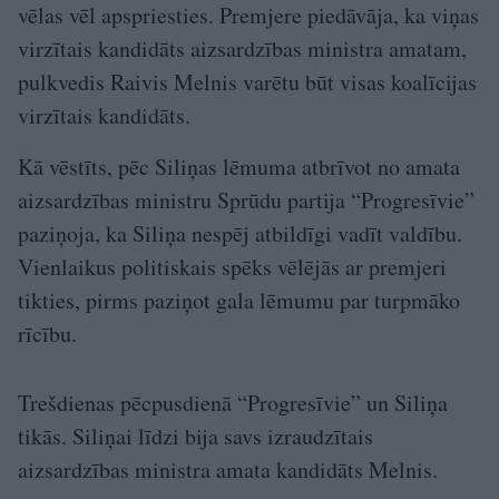
vēlas vēl apspriesties. Premjere piedāvāja, ka viņas
virzītais kandidāts aizsardzības ministra amatam,
pulkvedis Raivis Melnis varētu būt visas koalīcijas
virzītais kandidāts.
Kā vēstīts, pēc Siliņas lēmuma atbrīvot no amata
aizsardzības ministru Sprūdu partija “Progresīvie”
paziņoja, ka Siliņa nespēj atbildīgi vadīt valdību.
Vienlaikus politiskais spēks vēlējās ar premjeri
tikties, pirms paziņot gala lēmumu par turpmāko
rīcību.
Trešdienas pēcpusdienā “Progresīvie” un Siliņa
tikās. Siliņai līdzi bija savs izraudzītais
aizsardzības ministra amata kandidāts Melnis.