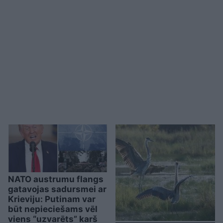
NATO austrumu flangs
gatavojas sadursmei ar
Krieviju: Putinam var
būt nepieciešams vēl
viens “uzvarēts” karš