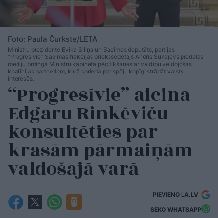
Foto: Paula Čurkste/LETA
Ministru prezidente Evika Siliņa un Saeimas deputāts, partijas
“Progresīvie” Saeimas frakcijas priekšsēdētājs Andris Šuvajevs piedalās
mediju brīfingā Ministru kabinetā pēc tikšanās ar valdību veidojošās
koalīcijas partneriem, kurā sprieda par spēju kopīgi strādāt valsts
interesēs.
“Progresīvie” aicina
Edgaru Rinkēviču
konsultēties par
krasām pārmaiņām
valdošajā varā
PIEVIENO LA.LV
SEKO WHATSAPP