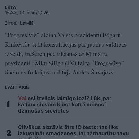
LETA
15:33, 13. maijs 2026
Ziņas
Latvijā
“Progresīvie” aicina Valsts prezidentu Edgaru
Rinkēviču sākt konsultācijas par jaunas valdības
izveidi, trešdien pēc tikšanās ar Ministru
prezidenti Eviku Siliņu (JV) teica “Progresīvo”
Saeimas frakcijas vadītājs Andris Šuvajevs.
LASĪTĀKIE
Vai
esi izvilcis laimīgo lozi? Lūk, par
kādām sievām kļūst katrā mēnesī
dzimušās sievietes
Cilvēkus aizrāvis ātrs IQ tests: tas liks
izkustināt smadzenes, lai pārbaudītu tavu