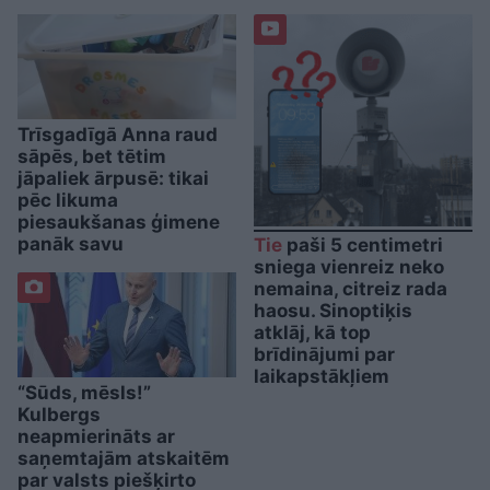
Trīsgadīgā Anna raud
sāpēs, bet tētim
jāpaliek ārpusē: tikai
pēc likuma
piesaukšanas ģimene
panāk savu
Tie
paši 5 centimetri
sniega vienreiz neko
nemaina, citreiz rada
haosu. Sinoptiķis
atklāj, kā top
brīdinājumi par
laikapstākļiem
“Sūds, mēsls!”
Kulbergs
neapmierināts ar
saņemtajām atskaitēm
par valsts piešķirto