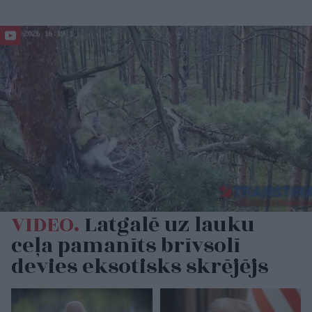
VIDEO.
Latgalē uz lauku
ceļa pamanīts brīvsolī
devies eksotisks skrējējs