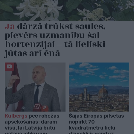
Ja
dārzā trūkst saules,
pievērs uzmanību šai
hortenzijai – tā lieliski
jūtas arī ēnā
Kulbergs
pēc robežas
Šajās Eiropas pilsētās
apsekošanas: darām
nopirkt 70
visu, lai Latvija būtu
kvadrātmetru lielu
gatava jebkuram
dzīvokli ir gandrīz