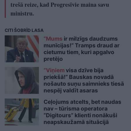
trešā reize, kad Progresīvie maina savu
ministru.
CITI ŠOBRĪD LASA
“Mums
ir milzīgs daudzums
munīcijas!” Tramps draud ar
cietumu tiem, kuri apgalvo
pretējo
“Viņiem
visa dzīve bija
priekšā!” Bauskas novadā
nošauto suņu saimnieks tiesā
nespēj valdīt asaras
Ceļojums atcelts, bet naudas
nav – tūrisma operatora
“Digitours” klienti nonākuši
neapskaužamā situācijā