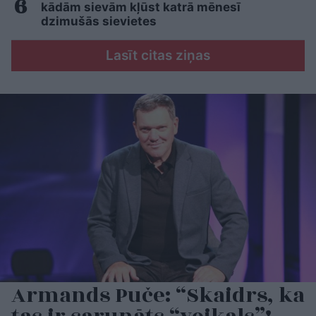
kādām sievām kļūst katrā mēnesī
dzimušās sievietes
Lasīt citas ziņas
Armands Puče: “Skaidrs, ka