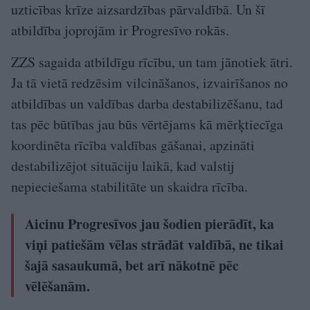
uzticības krīze aizsardzības pārvaldībā. Un šī
atbildība joprojām ir Progresīvo rokās.
ZZS sagaida atbildīgu rīcību, un tam jānotiek ātri.
Ja tā vietā redzēsim vilcināšanos, izvairīšanos no
atbildības un valdības darba destabilizēšanu, tad
tas pēc būtības jau būs vērtējams kā mērķtiecīga
koordinēta rīcība valdības gāšanai, apzināti
destabilizējot situāciju laikā, kad valstij
nepieciešama stabilitāte un skaidra rīcība.
Aicinu Progresīvos jau šodien pierādīt, ka
viņi patiešām vēlas strādāt valdībā, ne tikai
šajā sasaukumā, bet arī nākotnē pēc
vēlēšanām.