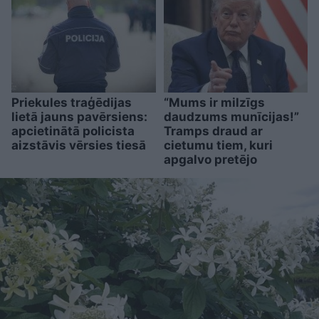
Priekules traģēdijas
“Mums ir milzīgs
lietā jauns pavērsiens:
daudzums munīcijas!”
apcietinātā policista
Tramps draud ar
aizstāvis vērsies tiesā
cietumu tiem, kuri
apgalvo pretējo