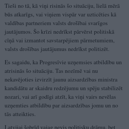
Tieši no tā, kā viņi risinās šo situāciju, lielā mērā
būs atkarīgs, vai viņiem vispār var uzticēties kā
valdības partneriem valsts drošībai svarīgos
jautājumos. Šo krīzi nedrīkst pārvērst politiskā
cīņā vai izmantot savstarpējiem pārmetumiem,
valsts drošības jautājumus nedrīkst politizēt.
Es sagaidu, ka Progresīvie uzņemsies atbildību un
atrisinās šo situāciju. Tas nozīmē vai nu
nekavējoties izvirzīt jaunu aizsardzības ministra
kandidātu ar skaidru redzējumu un spēju stabilizēt
nozari, vai arī godīgi atzīt, ka viņi vairs nevēlas
uzņemties atbildību par aizsardzības jomu un no
tās atteikties.
Latvijai šobrīd vajag nevis politisku drāmu, bet