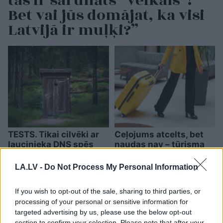
tas ir sarunāts “veikals”!
Bet vai jūs domājat, ka visi
Latvijā ir muļķi?”
TESTS. Tikai cilvēki ar
Ceļojums atcelts, bet
laucinieka DNS spēs
naudas nav – tūrisma
iegūt 80% šajā lauku
operatora “Digitours”
gudrību testā
klienti nonākuši
LA.LV -
Do Not Process My Personal Information
neapskaužamā
situācijā
If you wish to opt-out of the sale, sharing to third parties, or
processing of your personal or sensitive information for
targeted advertising by us, please use the below opt-out
section to confirm your selection. Please note that after your