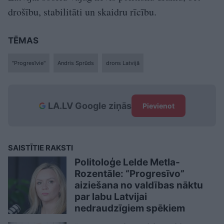
drošību, stabilitāti un skaidru rīcību.
TĒMAS
"Progresīvie"
Andris Sprūds
drons Latvijā
LA.LV Google ziņās
Pievienot
SAISTĪTIE RAKSTI
Politoloģe Lelde Metla-
Rozentāle: “Progresīvo”
aiziešana no valdības nāktu
par labu Latvijai
nedraudzīgiem spēkiem