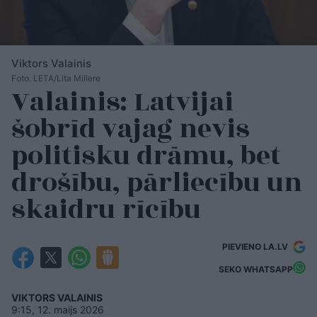
Viktors Valainis
Foto. LETA/Lita Millere
Valainis: Latvijai
šobrīd vajag nevis
politisku drāmu, bet
drošību, pārliecību un
skaidru rīcību
PIEVIENO LA.LV
SEKO WHATSAPP
VIKTORS VALAINIS
9:15, 12. maijs 2026