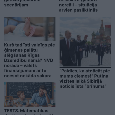
scenārijam
nereāli – situācija
arvien pasliktinās
Kurš tad īsti vainīgs pie
ģimenes palātu
slēgšanas Rīgas
Dzemdību namā? NVD
norāda – valsts
finansējumam ar to
“Paldies, ka atnācāt pie
neesot nekāda sakara
mums ciemos!” Putina
vizītes laikā Sibīrijā
noticis īsts “brīnums”
TESTS. Matemātikas