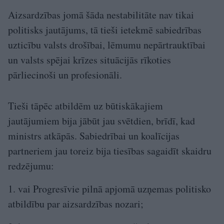
Aizsardzības jomā šāda nestabilitāte nav tikai
politisks jautājums, tā tieši ietekmē sabiedrības
uzticību valsts drošībai, lēmumu nepārtrauktībai
un valsts spējai krīzes situācijās rīkoties
pārliecinoši un profesionāli.
Tieši tāpēc atbildēm uz būtiskākajiem
jautājumiem bija jābūt jau svētdien, brīdī, kad
ministrs atkāpās. Sabiedrībai un koalīcijas
partneriem jau toreiz bija tiesības sagaidīt skaidru
redzējumu:
1. vai Progresīvie pilnā apjomā uzņemas politisko
atbildību par aizsardzības nozari;