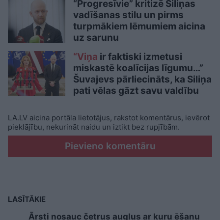
“Progresīvie” kritizē Siliņas
vadīšanas stilu un pirms
turpmākiem lēmumiem aicina
uz sarunu
“Viņa
ir faktiski izmetusi
miskastē koalīcijas līgumu…”
Šuvajevs pārliecināts, ka Siliņa
pati vēlas gāzt savu valdību
LA.LV aicina portāla lietotājus, rakstot komentārus, ievērot
pieklājību, nekurināt naidu un iztikt bez rupjībām.
Pievieno komentāru
LASĪTĀKIE
Ārsti nosauc četrus augļus ar kuru ēšanu