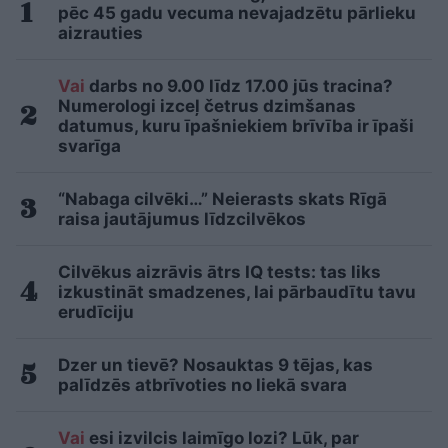
pēc 45 gadu vecuma nevajadzētu pārlieku
aizrauties
Vai
darbs no 9.00 līdz 17.00 jūs tracina?
Numerologi izceļ četrus dzimšanas
datumus, kuru īpašniekiem brīvība ir īpaši
svarīga
“Nabaga cilvēki…” Neierasts skats Rīgā
raisa jautājumus līdzcilvēkos
Cilvēkus aizrāvis ātrs IQ tests: tas liks
izkustināt smadzenes, lai pārbaudītu tavu
erudīciju
Dzer un tievē? Nosauktas 9 tējas, kas
palīdzēs atbrīvoties no liekā svara
Vai
esi izvilcis laimīgo lozi? Lūk, par