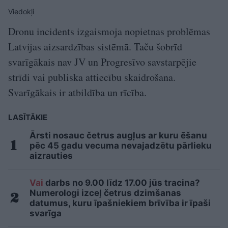
Viedokļi
Dronu incidents izgaismoja nopietnas problēmas
Latvijas aizsardzības sistēmā. Taču šobrīd
svarīgākais nav JV un Progresīvo savstarpējie
strīdi vai publiska attiecību skaidrošana.
Svarīgākais ir atbildība un rīcība.
LASĪTĀKIE
Ārsti nosauc četrus augļus ar kuru ēšanu
pēc 45 gadu vecuma nevajadzētu pārlieku
aizrauties
Vai
darbs no 9.00 līdz 17.00 jūs tracina?
Numerologi izceļ četrus dzimšanas
datumus, kuru īpašniekiem brīvība ir īpaši
svarīga