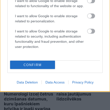
I want to allow Google to enable storage
related to functionality of the website or app.
Biļete maksā 89 eiro, bet
pie kases jau 96,51: pircēju
I want to allow Google to enable storage
related to personalization.
pārsteidz trīs obligātas
komisijas maksas
I want to allow Google to enable storage
related to security, including authentication
functionality and fraud prevention, and other
user protection.
CONFIRM
Data Deletion
Data Access
Privacy Policy
Vai
darbs no 9.00 līdz
“Nabaga
cilvēki…”
17.00 jūs tracina?
Neierasts skats Rīgā
Numerologi izceļ četrus
raisa jautājumus
dzimšanas datumus,
līdzcilvēkos
kuru īpašniekiem
brīvība ir īpaši svarīga