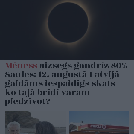
Mēness
aizsegs gandrīz 80%
Saules: 12. augustā Latvijā
gaidāms iespaidīgs skats –
ko tajā brīdī varam
piedzīvot?