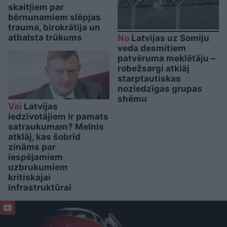
skaitļiem par
bērnunamiem slēpjas
trauma, birokrātija un
atbalsta trūkums
No
Latvijas uz Somiju
veda desmitiem
patvēruma meklētāju –
robežsargi atklāj
starptautiskas
noziedzīgas grupas
shēmu
Vai
Latvijas
iedzīvotājiem ir pamats
satraukumam? Melnis
atklāj, kas šobrīd
zināms par
iespējamiem
uzbrukumiem
kritiskajai
infrastruktūrai