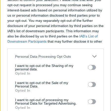
opt-out request is processed you may continue seeing
interest-based ads based on personal information utilized by
us or personal information disclosed to third parties prior to
your opt-out. You may separately opt-out of the further
disclosure of your personal information by third parties on the
IAB’s list of downstream participants. This information may
also be disclosed by us to third parties on the
IAB’s List of
Downstream Participants
that may further disclose it to other
third parties.
“Viņiem visa dzīve bija
Please note that this website/app uses one or more Google
Personal Data Processing Opt Outs
services and may gather and store information including but
priekšā!” Bauskas novadā
not limited to your visit or usage behaviour. You may click to
I want to opt-out of the Sharing of my
nošauto suņu saimnieks
personal data.
grant or deny consent to Google and its third-party tags to
Opted In
use your data for below specified purposes in below Google
tiesā nespēj valdīt asaras
consent section.
I want to opt-out of the Sale of my
Personal Data.
Opted In
I want to opt-out of processing my
Personal Data for Targeted Advertising.
Opted In