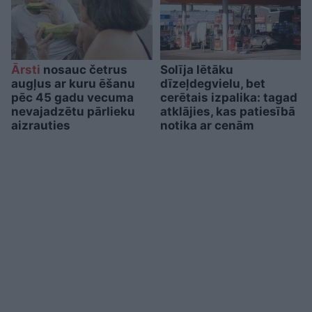
Ārsti
nosauc četrus
Solīja lētāku
augļus ar kuru ēšanu
dīzeļdegvielu, bet
pēc 45 gadu vecuma
cerētais izpalika: tagad
nevajadzētu pārlieku
atklājies, kas patiesībā
aizrauties
notika ar cenām