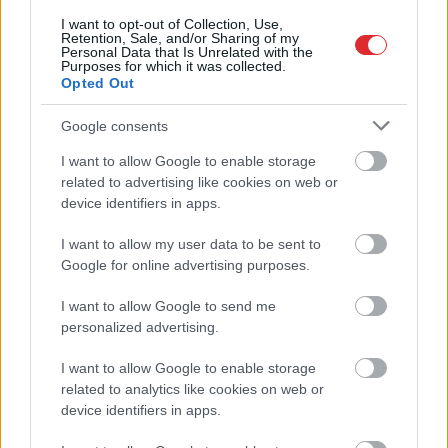
I want to opt-out of Collection, Use,
Retention, Sale, and/or Sharing of my
Personal Data that Is Unrelated with the
Purposes for which it was collected.
Opted Out
“Kurš
viņus fenderē?”
Kā bez maksas pavadīt
Pircēji pamanījuši, ka
laiku Grieķijas villā?
Google consents
Latvijas veikalos zog
Atklāta neparasta
pavisam neparastu
iespēja, par kuru daudzi
I want to allow Google to enable storage
Atcelt
Ziņot
lietu
vēl nezina
related to advertising like cookies on web or
device identifiers in apps.
I want to allow my user data to be sent to
Google for online advertising purposes.
I want to allow Google to send me
personalized advertising.
I want to allow Google to enable storage
related to analytics like cookies on web or
device identifiers in apps.