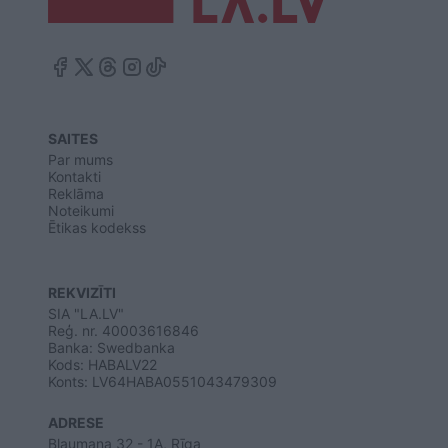
SAITES
Par mums
Kontakti
Reklāma
Noteikumi
Ētikas kodekss
REKVIZĪTI
SIA "LA.LV"
Reģ. nr. 40003616846
Banka: Swedbanka
Kods: HABALV22
Konts: LV64HABA0551043479309
ADRESE
Blaumaņa 32 - 1A, Rīga