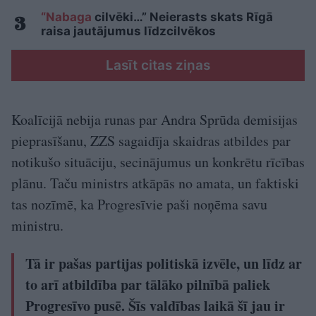
“Nabaga
cilvēki…” Neierasts skats Rīgā
raisa jautājumus līdzcilvēkos
Lasīt citas ziņas
Koalīcijā nebija runas par Andra Sprūda demisijas
pieprasīšanu, ZZS sagaidīja skaidras atbildes par
notikušo situāciju, secinājumus un konkrētu rīcības
plānu. Taču ministrs atkāpās no amata, un faktiski
tas nozīmē, ka Progresīvie paši noņēma savu
ministru.
Tā ir pašas partijas politiskā izvēle, un līdz ar
to arī atbildība par tālāko pilnībā paliek
Progresīvo pusē. Šīs valdības laikā šī jau ir