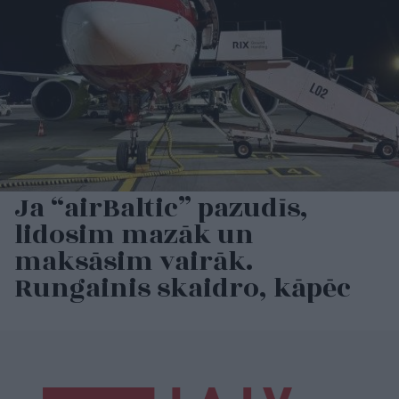
Ja “airBaltic” pazudīs,
lidosim mazāk un
maksāsim vairāk.
Rungainis skaidro, kāpēc