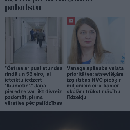
pabalstu
“Četras ar pusi stundas
Vanaga apšauba valsts
rindā un 56 eiro, lai
prioritātes: atsevišķām
ieteiktu iedzert
izglītības NVO piešķir
“Ibumetin”.” Jāņa
miljoniem eiro, kamēr
pieredze var likt divreiz
skolām trūkst mācību
padomāt, pirms
līdzekļu
vērsties pēc palīdzības