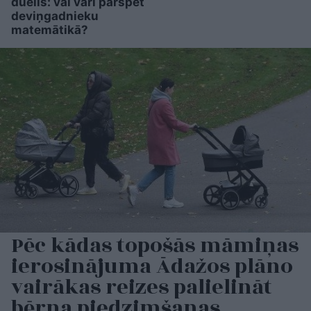
duelis: vai vari pārspēt
deviņgadnieku
matemātikā?
Pēc kādas topošās māmiņas
ierosinājuma Ādažos plāno
vairākas reizes palielināt
bērna piedzimšanas