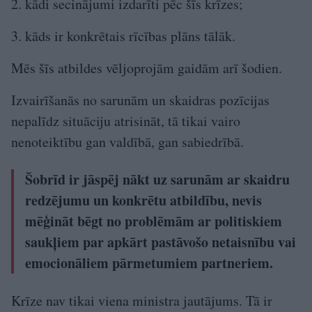
2. kādi secinājumi izdarīti pēc šīs krīzes;
3. kāds ir konkrētais rīcības plāns tālāk.
Mēs šīs atbildes vēljoprojām gaidām arī šodien.
Izvairīšanās no sarunām un skaidras pozīcijas
nepalīdz situāciju atrisināt, tā tikai vairo
nenoteiktību gan valdībā, gan sabiedrībā.
Šobrīd ir jāspēj nākt uz sarunām ar skaidru
redzējumu un konkrētu atbildību, nevis
mēģināt bēgt no problēmām ar politiskiem
saukļiem par apkārt pastāvošo netaisnību vai
emocionāliem pārmetumiem partneriem.
Krīze nav tikai viena ministra jautājums. Tā ir