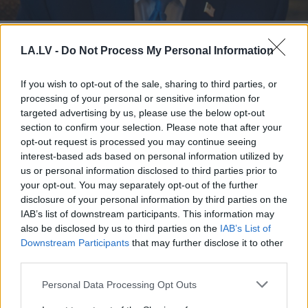
Netanjahu
pasaka stingru
“nē” Trampa atbalstītajam
LA.LV -
Do Not Process My Personal Information
Gazas joslas plānam
If you wish to opt-out of the sale, sharing to third parties, or
processing of your personal or sensitive information for
targeted advertising by us, please use the below opt-out
section to confirm your selection. Please note that after your
opt-out request is processed you may continue seeing
interest-based ads based on personal information utilized by
us or personal information disclosed to third parties prior to
your opt-out. You may separately opt-out of the further
disclosure of your personal information by third parties on the
IAB’s list of downstream participants. This information may
Ukraina trāpījusi
Raitis Logins: Ja
also be disclosed by us to third parties on the
IAB’s List of
Krievijas biznesa sirdī?
nespēs vienoties,
Downstream Participants
that may further disclose it to other
Sekas var būt daudz
prognozēju, ka
third parties.
nopietnākas par
“airBaltic” tiks
sadegušām noliktavām
iesniegts
Please note that this website/app uses one or more Google
Personal Data Processing Opt Outs
maksātnespējas
services and may gather and store information including but
pieteikums