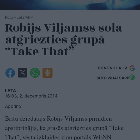
Foto – Leta/AFP
Robijs Viljamss sola
atgriezties grupā
“Take That”
PIEVIENO LA.LV
SEKO WHATSAPP
LETA
16:03, 2. decembris 2014
Apbrīno
Britu dziedātājs Robijs Viljamss pirmdien
apstiprinājis, ka grasās atgriezties grupā “Take
That”, vēsta izklaides ziņu portāls WENN.