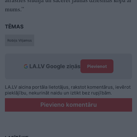
mums.”
TĒMAS
Robijs Viljamss
LA.LV Google ziņās
Pievienot
LA.LV aicina portāla lietotājus, rakstot komentārus, ievērot
pieklājību, nekurināt naidu un iztikt bez rupjībām.
Pievieno komentāru