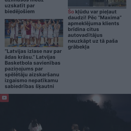
uzskatīt par
biedējošiem
Šo
kļūdu var pieļaut
daudzi! Pēc “Maxima”
apmeklējuma klients
brīdina citus
autovadītājus
neuzkāpt uz tā paša
grābekļa
“Latvijas izlase nav par
ādas krāsu.” Latvijas
Basketbola savienības
paziņojums par
spēlētāju aizskaršanu
izgaismo nepatīkamu
sabiedrības šķautni