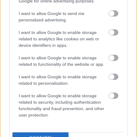
Google for online advertising purposes.
I want to allow Google to send me
personalized advertising.
I want to allow Google to enable storage
related to analytics like cookies on web or
device identifiers in apps.
I want to allow Google to enable storage
related to functionality of the website or app.
I want to allow Google to enable storage
related to personalization.
Devās
pārgājienā, bet no tā
I want to allow Google to enable storage
neatgriezās… Atklājas
related to security, including authentication
functionality and fraud prevention, and other
jaunas detaļas par Klāsa
user protection.
Vāveres pēdējām dzīves
dienām