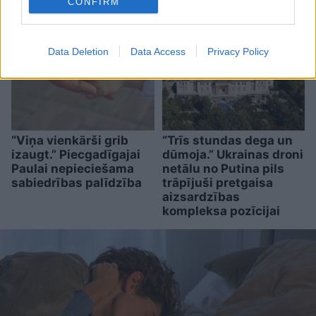
CONFIRM
Data Deletion
Data Access
Privacy Policy
“Viņa vienkārši grib
“Trīs stundas dega un
izaugt.” Piecgadīgajai
dūmoja.” Ukrainas droni
Paulai nepieciešama
netālu no Putina pils
sabiedrības palīdzība
trāpījuši pretgaisa
aizsardzības
kompleksa pozīcijai