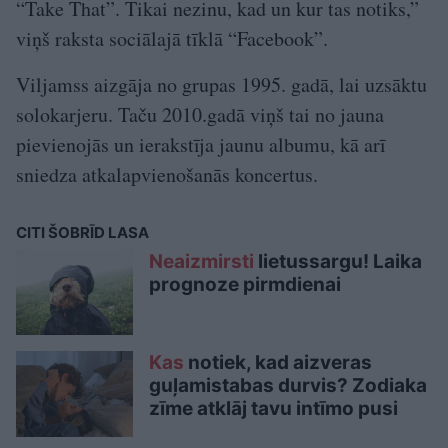
“Take That”. Tikai nezinu, kad un kur tas notiks,”
viņš raksta sociālajā tīklā “Facebook”.
Viljamss aizgāja no grupas 1995. gadā, lai uzsāktu
solokarjeru. Taču 2010.gadā viņš tai no jauna
pievienojās un ierakstīja jaunu albumu, kā arī
sniedza atkalapvienošanās koncertus.
CITI ŠOBRĪD LASA
Neaizmirsti
lietussargu! Laika
prognoze pirmdienai
Kas
notiek, kad aizveras
guļamistabas durvis? Zodiaka
zīme atklāj tavu intīmo pusi