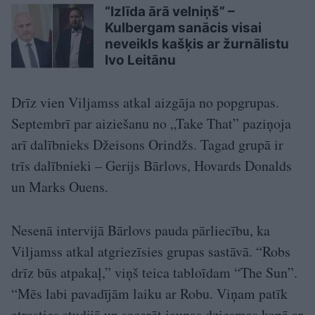
“Izlīda ārā velniņš” –
Kulbergam sanācis visai
neveikls kašķis ar žurnālistu
Ivo Leitānu
Drīz vien Viljamss atkal aizgāja no popgrupas.
Septembrī par aiziešanu no „Take That” paziņoja
arī dalībnieks Džeisons Orindžs. Tagad grupā ir
trīs dalībnieki – Gerijs Bārlovs, Hovards Donalds
un Marks Ouens.
Nesenā intervijā Bārlovs pauda pārliecību, ka
Viljamss atkal atgriezīsies grupas sastāvā. “Robs
drīz būs atpakaļ,” viņš teica tabloīdam “The Sun”.
“Mēs labi pavadījām laiku ar Robu. Viņam patīk
atrasties studijā un sacerēt jaunas dziesmas kopā ar