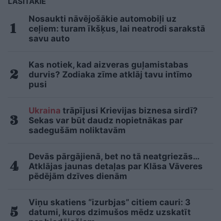
LASĪTĀKIE
Nosaukti nāvējošākie automobiļi uz
ceļiem: turam īkšķus, lai neatrodi sarakstā
savu auto
Kas notiek, kad aizveras guļamistabas
durvis? Zodiaka zīme atklāj tavu intīmo
pusi
Ukraina
trāpījusi Krievijas biznesa sirdī?
Sekas var būt daudz nopietnākas par
sadegušām noliktavām
Devās pārgājienā, bet no tā neatgriezās…
Atklājas jaunas detaļas par Klāsa Vāveres
pēdējām dzīves dienām
Viņu skatiens “izurbjas” citiem cauri: 3
datumi, kuros dzimušos mēdz uzskatīt