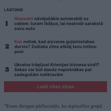
LASĪTĀKIE
Nosaukti
nāvējošākie automobiļi uz
ceļiem: turam īkšķus, lai neatrodi sarakstā
savu auto
Kas
notiek, kad aizveras guļamistabas
durvis? Zodiaka zīme atklāj tavu intīmo
pusi
Ukraina trāpījusi Krievijas biznesa sirdī?
Sekas var būt daudz nopietnākas par
sadegušām noliktavām
Lasīt citas ziņas
“Esmu diezgan pārliecināts, ka atgriezīšos grupā