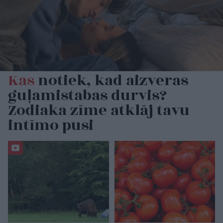
Kas
notiek, kad aizveras
guļamistabas durvis?
Zodiaka zīme atklāj tavu
intīmo pusi