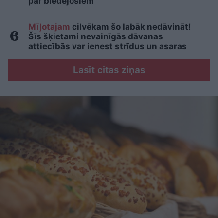
par biedējošiem
Mīļotajam
cilvēkam šo labāk nedāvināt!
Šīs šķietami nevainīgās dāvanas
attiecībās var ienest strīdus un asaras
Lasīt citas ziņas