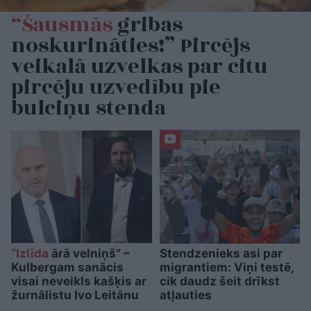
“Šausmās
gribas
noskurināties!” Pircējs
veikalā uzvelkas par citu
pircēju uzvedību pie
bulciņu stenda
“Izlīda
ārā velniņš” –
Stendzenieks asi par
Kulbergam sanācis
migrantiem: Viņi testē,
visai neveikls kašķis ar
cik daudz šeit drīkst
žurnālistu Ivo Leitānu
atļauties