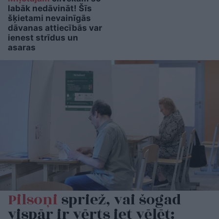
labāk nedāvināt! Šīs
šķietami nevainīgās
dāvanas attiecībās var
ienest strīdus un
asaras
Pilsoņi
spriež, vai šogad
vispār ir vērts iet vēlēt: