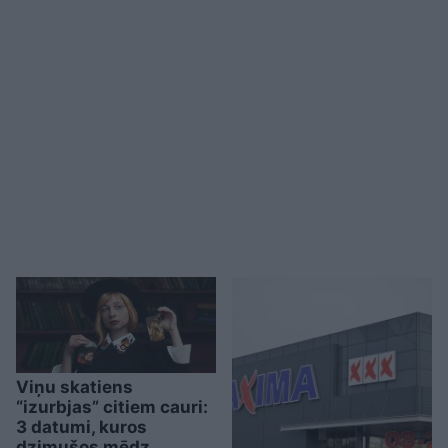
Viņu skatiens
“izurbjas” citiem cauri:
3 datumi, kuros
dzimušos mēdz