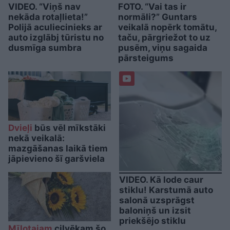
VIDEO. “Viņš nav
FOTO. “Vai tas ir
nekāda rotaļlieta!”
normāli?” Guntars
Polijā aculiecinieks ar
veikalā nopērk tomātu,
auto izglābj tūristu no
taču, pārgriežot to uz
dusmīga sumbra
pusēm, viņu sagaida
pārsteigums
Dvieļi
būs vēl mīkstāki
nekā veikalā:
mazgāšanas laikā tiem
jāpievieno šī garšviela
VIDEO. Kā lode caur
stiklu! Karstumā auto
salonā uzsprāgst
baloniņš un izsit
priekšējo stiklu
Mīļotajam
cilvēkam šo