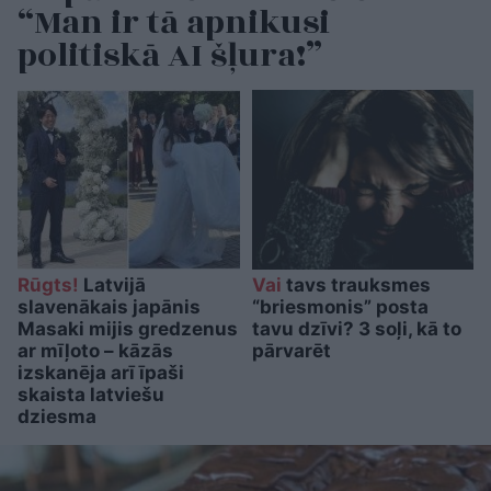
“Man ir tā apnikusi
politiskā AI šļura!”
Rūgts!
Latvijā
Vai
tavs trauksmes
slavenākais japānis
“briesmonis” posta
Masaki mijis gredzenus
tavu dzīvi? 3 soļi, kā to
ar mīļoto – kāzās
pārvarēt
izskanēja arī īpaši
skaista latviešu
dziesma