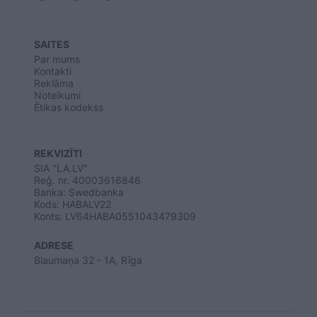
SAITES
Par mums
Kontakti
Reklāma
Noteikumi
Ētikas kodekss
REKVIZĪTI
SIA "LA.LV"
Reģ. nr. 40003616846
Banka: Swedbanka
Kods: HABALV22
Konts: LV64HABA0551043479309
ADRESE
Blaumaņa 32 - 1A, Rīga