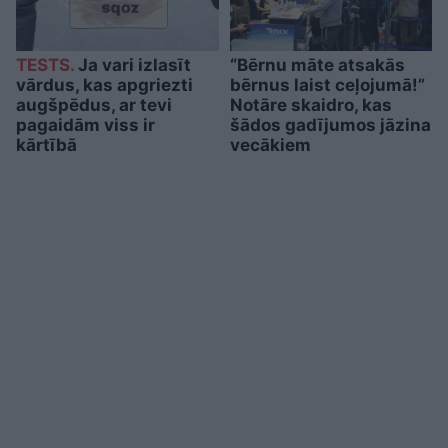
TESTS.
Ja vari izlasīt
“Bērnu māte atsakās
vārdus, kas apgriezti
bērnus laist ceļojumā!”
augšpēdus, ar tevi
Notāre skaidro, kas
pagaidām viss ir
šādos gadījumos jāzina
kārtībā
vecākiem