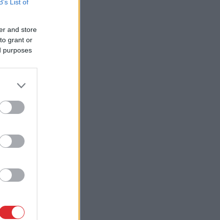
B’s List of
er and store
to grant or
ed purposes