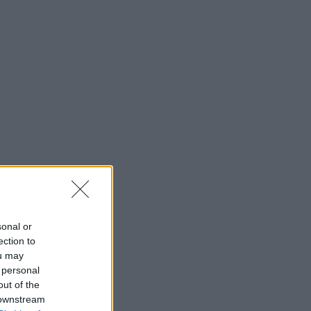
sonal or
ection to
ou may
 personal
out of the
 downstream