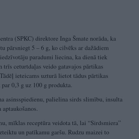
centra (SPKC) direktore Inga Šmate norāda, ka
tu pārsniegt 5 – 6 g, ko cilvēks ar dažādiem
edzīvotāju paradumi liecina, ka dienā tiek
 trīs ceturtdaļas veido gatavajos pārtikas
 Tādēļ ieteicams uzturā lietot tādus pārtikas
k par 0,3 g uz 100 g produkta.
a asinsspiedienu, palielina sirds slimību, insulta
na aptaukošanos.
, mīklas receptūra veidota tā, lai “Sirdsmiera”
izteiktu un patīkamu garšu. Rudzu maizei to