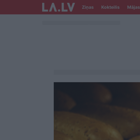
Ziņas
Kokteilis
Mājas