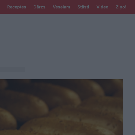
Receptes
Dārzs
Veselam
Stāsti
Video
Ziņo!