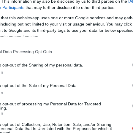
. This information may also be disclosed by us to third parties on the
IA
Participants
that may further disclose it to other third parties.
 that this website/app uses one or more Google services and may gath
including but not limited to your visit or usage behaviour. You may click 
 to Google and its third-party tags to use your data for below specifi
ogle consent section.
l Data Processing Opt Outs
o opt-out of the Sharing of my personal data.
In
o opt-out of the Sale of my Personal Data.
In
to opt-out of processing my Personal Data for Targeted
ing.
In
o opt-out of Collection, Use, Retention, Sale, and/or Sharing
ersonal Data that Is Unrelated with the Purposes for which it
lected.