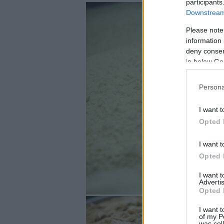
participants
Downstream 
Please note
information 
deny consent
in below Go
Persona
I want t
Opted 
I want t
Opted 
I want 
Advertis
Opted 
I want t
of my P
was col