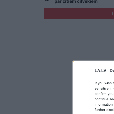
pār citiem cilvēkiem
LA.LV -
Do
If you wish 
sensitive in
confirm you
continue se
information 
further disc