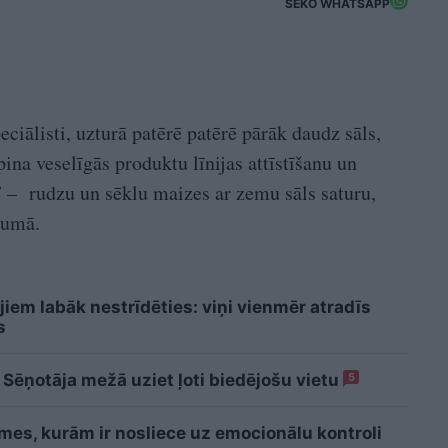
SEKO WHATSAPP
peciālisti, uzturā patērē patērē pārāk daudz sāls,
na veselīgās produktu līnijas attīstīšanu un
” – rudzu un sēklu maizes ar zemu sāls saturu,
mumā.
iem labāk nestrīdēties: viņi vienmēr atradīs
s
 Sēņotāja mežā uziet ļoti biedējošu vietu
5
īmes, kurām ir nosliece uz emocionālu kontroli