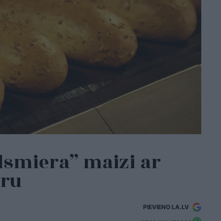
dsmiera” maizi ar
uru
PIEVIENO LA.LV