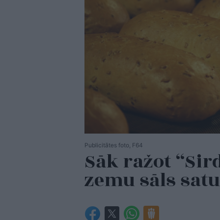
Publicitātes foto, F64
Sāk ražot “Sir
zemu sāls sat