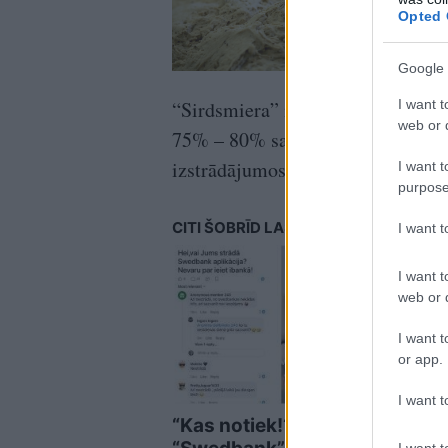
Opted 
Google 
I want t
“Sirdsmiera” maizē ir tikai 0,3 g
web or d
75% – 80% samazinājums, salīdzi
izstrādājumos.
I want t
purpose
CITI ŠOBRĪD LASA
I want 
I want t
web or d
I want t
or app.
I want t
“Kas notiek!?”
Lies
I want t