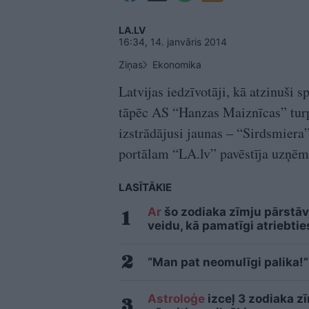
LA.LV
16:34, 14. janvāris 2014
Ziņas
Ekonomika
Latvijas iedzīvotāji, kā atzinuši s
tāpēc AS “Hanzas Maiznīcas” turpi
izstrādājusi jaunas – “Sirdsmiera
portālam “LA.lv” pavēstīja uzņē
LASĪTĀKIE
Ar
šo zodiaka zīmju pārstāvj
veidu, kā pamatīgi atriebtie
“Man pat neomulīgi palika!”
Astroloģe
izceļ 3 zodiaka z