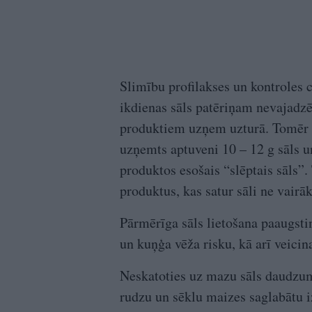
Slimību profilakses un kontroles 
ikdienas sāls patēriņam nevajadzē
produktiem uzņem uzturā. Tomēr i
uzņemts aptuveni 10 – 12 g sāls un
produktos esošais “slēptais sāls”.
produktus, kas satur sāli ne vairā
Pārmērīga sāls lietošana paaugstin
un kuņģa vēža risku, kā arī veici
Neskatoties uz mazu sāls daudzumu
rudzu un sēklu maizes saglabātu 