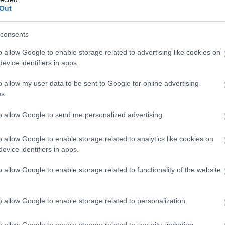
Out
Atcelt
Ziņot
consents
o allow Google to enable storage related to advertising like cookies on
rami sāls uz 100 gramiem produkta. Tas ir vidēji
evice identifiers in apps.
nājumā ar vidējo sāls daudzumu līdzīgos maizes
o allow my user data to be sent to Google for online advertising
s.
to allow Google to send me personalized advertising.
o allow Google to enable storage related to analytics like cookies on
evice identifiers in apps.
o allow Google to enable storage related to functionality of the website
o allow Google to enable storage related to personalization.
mas, 42 grādi,
Mūžu dzīvo, mūžu
o allow Google to enable storage related to security, including