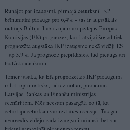
Runājot par izaugsmi, pirmajā ceturksnī IKP
brīnumaini pieauga par 6,4% – tas ir augstākais
rādītājs Baltijā. Labā ziņa ir arī pēdējās Eiropas
Komisijas (EK) prognozes, kur Latvijai šogad tiek
prognozēta augstāka IKP izaugsme nekā vidēji ES
– ap 3,9%. Ja prognoze piepildīsies, tad pieaugs arī
budžeta ienākumi.
Tomēr jāsaka, ka EK prognozētais IKP pieaugums
ir ļoti optimistisks, salīdzinot ar, piemēram,
Latvijas Bankas un Finanšu ministrijas
scenārijiem. Mēs neesam pasargāti no tā, ka
ceturtajā ceturksnī var iestāties recesija. Tas gan
nenovedīs vidējo gada izaugsmi mīnusā, bet var
krietni samazināt pieauguma tempu.