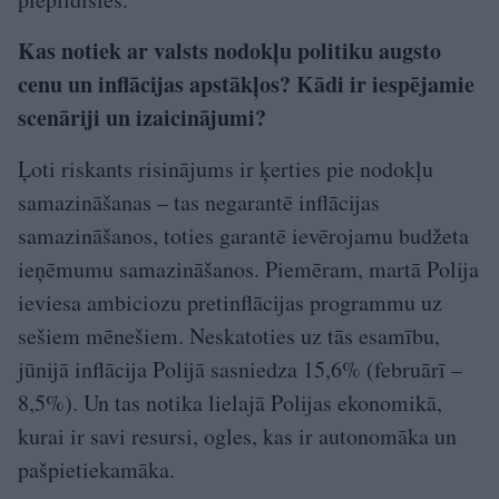
Kas notiek ar valsts nodokļu politiku augsto
cenu un inflācijas apstākļos? Kādi ir iespējamie
scenāriji un izaicinājumi?
Ļoti riskants risinājums ir ķerties pie nodokļu
samazināšanas – tas negarantē inflācijas
samazināšanos, toties garantē ievērojamu budžeta
ieņēmumu samazināšanos. Piemēram, martā Polija
ieviesa ambiciozu pretinflācijas programmu uz
sešiem mēnešiem. Neskatoties uz tās esamību,
jūnijā inflācija Polijā sasniedza 15,6% (februārī –
8,5%). Un tas notika lielajā Polijas ekonomikā,
kurai ir savi resursi, ogles, kas ir autonomāka un
pašpietiekamāka.