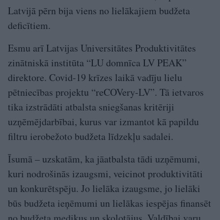
Latvijā pērn bija viens no lielākajiem budžeta
deficītiem.
Esmu arī Latvijas Universitātes Produktivitātes
zinātniskā institūta “LU domnīca LV PEAK”
direktore. Covid-19 krīzes laikā vadīju lielu
pētniecības projektu “reCOVery-LV”. Tā ietvaros
tika izstrādāti atbalsta sniegšanas kritēriji
uzņēmējdarbībai, kurus var izmantot kā papildu
filtru ierobežoto budžeta līdzekļu sadalei.
Īsumā – uzskatām, ka jāatbalsta tādi uzņēmumi,
kuri nodrošinās izaugsmi, veicinot produktivitāti
un konkurētspēju. Jo lielāka izaugsme, jo lielāki
būs budžeta ieņēmumi un lielākas iespējas finansēt
no budžeta mediķus un skolotājus. Valdībai varu