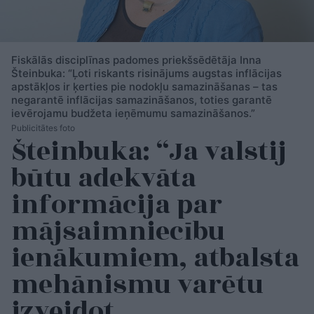
Fiskālās disciplīnas padomes priekšsēdētāja Inna
Šteinbuka: “Ļoti riskants risinājums augstas inflācijas
apstākļos ir ķerties pie nodokļu samazināšanas – tas
negarantē inflācijas samazināšanos, toties garantē
ievērojamu budžeta ieņēmumu samazināšanos.”
Publicitātes foto
Šteinbuka: “Ja valstij
būtu adekvāta
informācija par
mājsaimniecību
ienākumiem, atbalsta
mehānismu varētu
izveidot