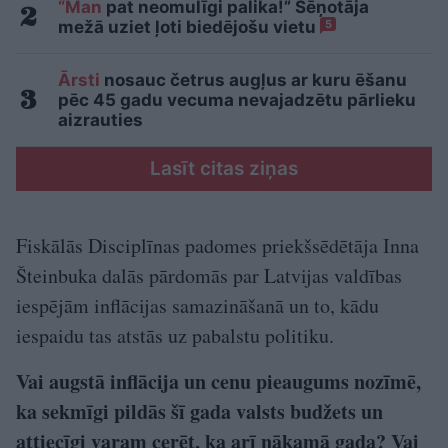
“Man
pat neomulīgi palika!” Sēņotāja
mežā uziet ļoti biedējošu vietu
5
Ārsti
nosauc četrus augļus ar kuru ēšanu
pēc 45 gadu vecuma nevajadzētu pārlieku
aizrauties
Lasīt citas ziņas
Fiskālās Disciplīnas padomes priekšsēdētāja Inna
Šteinbuka dalās pārdomās par Latvijas valdības
iespējām inflācijas samazināšanā un to, kādu
iespaidu tas atstās uz pabalstu politiku.
Vai augstā inflācija un cenu pieaugums nozīmē,
ka sekmīgi pildās šī gada valsts budžets un
attiecīgi varam cerēt, ka arī nākamā gada? Vai