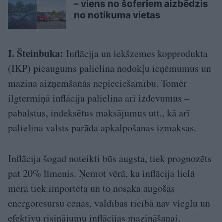
– viens no šoferiem aizbēdzis
no notikuma vietas
I. Šteinbuka:
Inflācija un iekšzemes kopprodukta
(IKP) pieaugums palielina nodokļu ieņēmumus un
mazina aizņemšanās nepieciešamību. Tomēr
ilgtermiņā inflācija palielina arī izdevumus –
pabalstus, indeksētus maksājumus utt., kā arī
palielina valsts parāda apkalpošanas izmaksas.
Inflācija šogad noteikti būs augsta, tiek pro­gnozēts
pat 20% līmenis. Ņemot vērā, ka inflācija lielā
mērā tiek importēta un to nosaka augošās
energoresursu cenas, valdības rīcībā nav vieglu un
efektīvu risinājumu inflācijas mazināšanai.