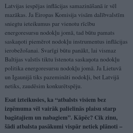
Latvijas iespējas inflācijas samazināšanā ir vēl
mazākas. Ja Eiropas Komisija visām dalībvalstīm
sniegtu ieteikumus par vienotu rīcību
energoresursu nodokļu jomā, tad būtu pamats
saskaņoti piemērot nodokļu instrumentus inflācijas
ierobežošanai. Svarīgi būtu panākt, lai vismaz
Baltijas valstīs tiktu īstenota saskaņota nodokļu
politika energoresursu nodokļu jomā. Ja Lietuvā
un Igaunijā tiks pazemināti nodokļi, bet Latvijā
netiks, zaudēsim konkurētspēju.
Esat izteikusies, ka “atbalsts visiem bez
izņēmuma vēl vairāk palielinās plaisu starp
bagātajiem un nabagiem”. Kāpēc? Cik zinu,
šādi atbalsta pasākumi vispār netiek plānoti –