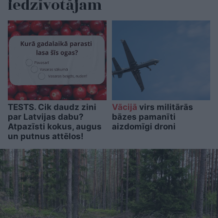
iedzīvotājam
TESTS. Cik daudz zini
Vācijā
virs militārās
par Latvijas dabu?
bāzes pamanīti
Atpazīsti kokus, augus
aizdomīgi droni
un putnus attēlos!