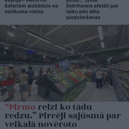
avārija – viens no
jūtas…” Elīna
šoferiem aizbēdzis no
Didrihsone atklāti par
notikuma vietas
laiku pēc dēla
piedzimšanas
“Pirmo
reizi ko tādu
redzu.” Pircēji sajūsmā par
veikalā novēroto