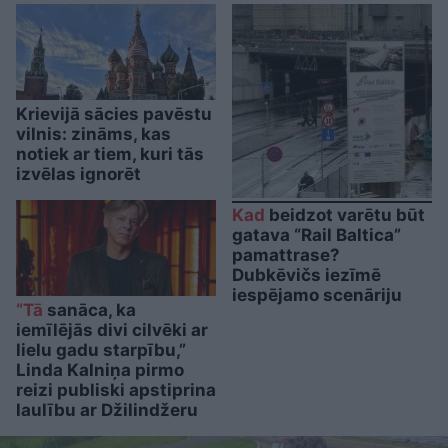
Krievijā sācies pavēstu
vilnis: zināms, kas
notiek ar tiem, kuri tās
izvēlas ignorēt
Kad
beidzot varētu būt
gatava “Rail Baltica”
pamattrase?
Dubkēvičs iezīmē
iespējamo scenāriju
“Tā
sanāca, ka
iemīlējās divi cilvēki ar
lielu gadu starpību,”
Linda Kalniņa pirmo
reizi publiski apstiprina
laulību ar Džilindžeru