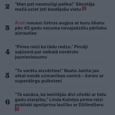
“Man pat neomulīgi palika!” Sēņotāja
mežā uziet ļoti biedējošu vietu
5
Ārsti
nosauc četrus augļus ar kuru ēšanu
pēc 45 gadu vecuma nevajadzētu pārlieku
aizrauties
“Pirmo reizi ko tādu redzu.” Pircēji
sajūsmā par veikalā novēroto
jaunieviesumu
“Tu varētu aizvērties!” Beata Jonīte jau
atkal nonāk uzmanības centrā – šoreiz ar
superdārgu pulksteni
“Tā sanāca, ka iemīlējās divi cilvēki ar lielu
gadu starpību,” Linda Kalniņa pirmo reizi
publiski apstiprina laulību ar Džilindžeru
5