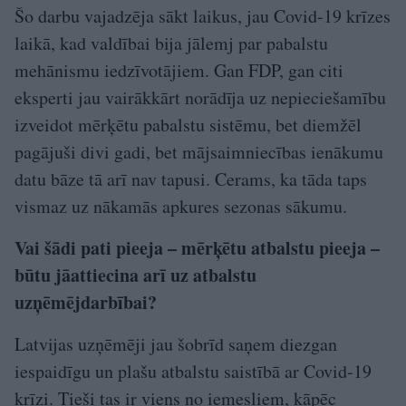
Šo darbu vajadzēja sākt laikus, jau Covid-19 krīzes
laikā, kad valdībai bija jālemj par pabalstu
mehānismu iedzīvotājiem. Gan FDP, gan citi
eksperti jau vairākkārt norādīja uz nepieciešamību
izveidot mērķētu pabalstu sistēmu, bet diemžēl
pagājuši divi gadi, bet mājsaimniecības ienākumu
datu bāze tā arī nav tapusi. Cerams, ka tāda taps
vismaz uz nākamās apkures sezonas sākumu.
Vai šādi pati pieeja – mērķētu atbalstu pieeja –
būtu jāattiecina arī uz atbalstu
uzņēmējdarbībai?
Latvijas uzņēmēji jau šobrīd saņem diezgan
iespaidīgu un plašu atbalstu saistībā ar Covid-19
krīzi. Tieši tas ir viens no iemesliem, kāpēc