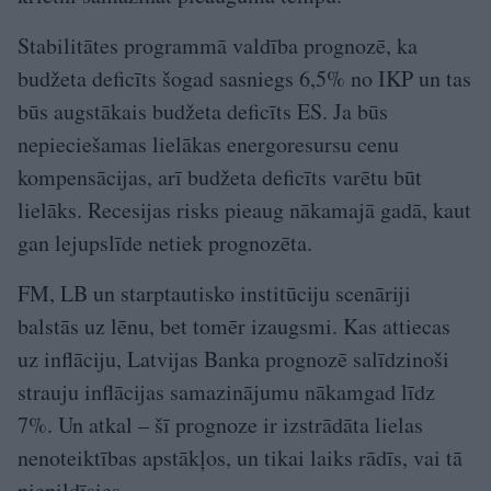
Stabilitātes programmā valdība prognozē, ka
budžeta deficīts šogad sasniegs 6,5% no IKP un tas
būs augstākais budžeta deficīts ES. Ja būs
nepieciešamas lielākas energoresursu cenu
kompensācijas, arī budžeta deficīts varētu būt
lielāks. Recesijas risks pieaug nākamajā gadā, kaut
gan lejupslīde netiek pro­gnozēta.
FM, LB un starptautisko institūciju scenāriji
balstās uz lēnu, bet tomēr izaugsmi. Kas attiecas
uz inflāciju, Latvijas Banka prognozē salīdzinoši
strauju inflācijas samazinājumu nākamgad līdz
7%. Un atkal – šī prognoze ir izstrādāta lielas
nenoteiktības apstākļos, un tikai laiks rādīs, vai tā
piepildīsies.