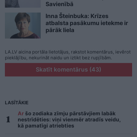
Savienībā
Inna Šteinbuka: Krīzes
atbalsta pasākumu ietekme ir
pārāk liela
LA.LV aicina portāla lietotājus, rakstot komentārus, ievērot
pieklājību, nekurināt naidu un iztikt bez rupjībām.
Skatīt komentārus (43)
LASĪTĀKIE
Ar
šo zodiaka zīmju pārstāvjiem labāk
nestrīdēties: viņi vienmēr atradīs veidu,
kā pamatīgi atriebties