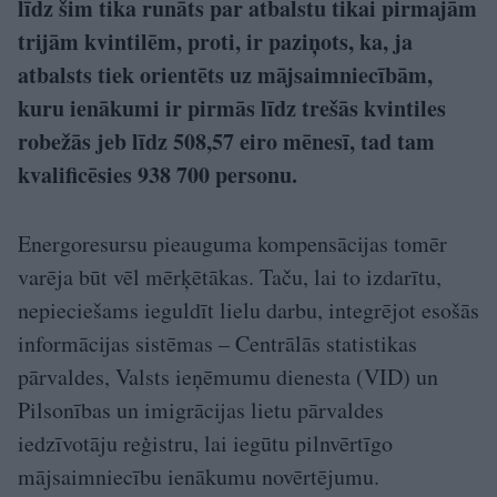
līdz šim tika runāts par atbalstu tikai pirmajām
trijām kvintilēm, proti, ir paziņots, ka, ja
atbalsts tiek orientēts uz mājsaimniecībām,
kuru ienākumi ir pirmās līdz trešās kvintiles
robežās jeb līdz 508,57 eiro mēnesī, tad tam
kvalificēsies 938 700 personu.
Energoresursu pieauguma kompensācijas tomēr
varēja būt vēl mērķētākas. Taču, lai to izdarītu,
nepieciešams ieguldīt lielu darbu, integrējot esošās
informācijas sistēmas – Centrālās statistikas
pārvaldes, Valsts ieņēmumu dienesta (VID) un
Pilsonības un imigrācijas lietu pārvaldes
iedzīvotāju reģistru, lai iegūtu pilnvērtīgo
mājsaimniecību ienākumu novērtējumu.