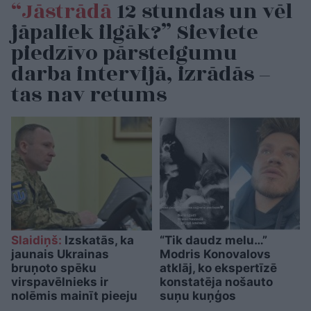
“Jāstrādā
12 stundas un vēl
jāpaliek ilgāk?” Sieviete
piedzīvo pārsteigumu
darba intervijā, izrādās –
tas nav retums
Slaidiņš:
Izskatās, ka
“Tik daudz melu…”
jaunais Ukrainas
Modris Konovalovs
bruņoto spēku
atklāj, ko ekspertīzē
virspavēlnieks ir
konstatēja nošauto
nolēmis mainīt pieeju
suņu kuņģos