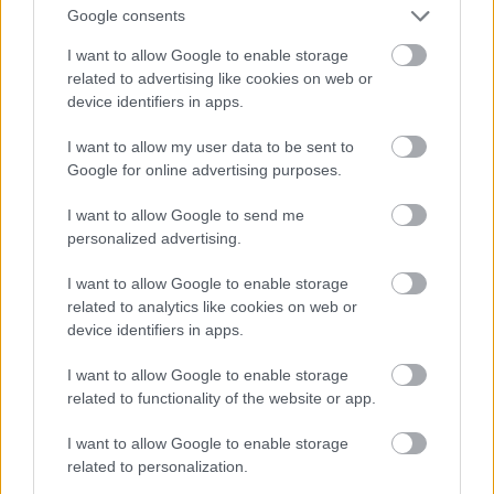
Tāda unikāla situācija tiešām ir izveidojusies.
Google consents
Procentu likmju celšana inflācijas gaidu
I want to allow Google to enable storage
Atcelt
Ziņot
bremzēšanai bija neizbēgama un, iespējams, pat
related to advertising like cookies on web or
nedaudz novēlota. ECB plānos ir paaugstināt
device identifiers in apps.
procentu likmes tik ilgi, kamēr tas būs
I want to allow my user data to be sent to
nepieciešams, lai inflācija atgrieztos noteiktā 2%
Google for online advertising purposes.
mērķa līmenī.
I want to allow Google to send me
personalized advertising.
Attīstītajās valstīs jau ir sācies ierobežojošas
monetārās politikas periods – līderis šajā jomā bija
I want to allow Google to enable storage
related to analytics like cookies on web or
ASV, bet arī ECB pakāpeniski ievieš līdzīgus
device identifiers in apps.
instrumentus. Tomēr esmu pārliecināta, ka ECB
I want to allow Google to enable storage
ne­steigsies strauji kāpināt bāzes procentu likmes,
related to functionality of the website or app.
lai nepalielinātu ekonomikas recesijas (iekšzemes
I want to allow Google to enable storage
kopprodukta samazināšanās vismaz divus
related to personalization.
ceturkšņus pēc kārtas. – Aut. piez.) riskus. Jāņem