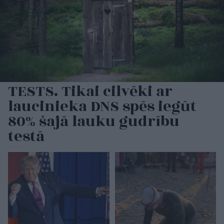
TESTS. Tikai cilvēki ar
laucinieka DNS spēs iegūt
80% šajā lauku gudrību
testā