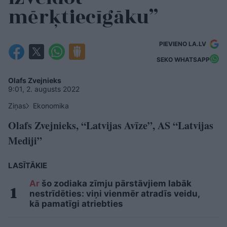
mērķtiecīgāku”
PIEVIENO LA.LV
SEKO WHATSAPP
Olafs Zvejnieks
9:01, 2. augusts 2022
Ziņas
Ekonomika
Olafs Zvejnieks, “Latvijas Avīze”, AS “Latvijas
Mediji”
LASĪTĀKIE
Ar
šo zodiaka zīmju pārstāvjiem labāk
nestrīdēties: viņi vienmēr atradīs veidu,
kā pamatīgi atriebties