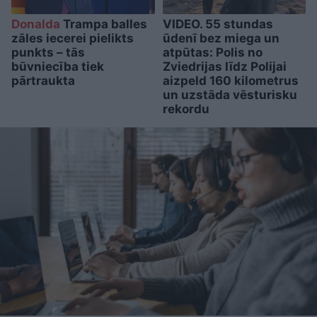
Donalda
Trampa balles
VIDEO. 55 stundas
zāles iecerei pielikts
ūdenī bez miega un
punkts – tās
atpūtas: Polis no
būvniecība tiek
Zviedrijas līdz Polijai
pārtraukta
aizpeld 160 kilometrus
un uzstāda vēsturisku
rekordu