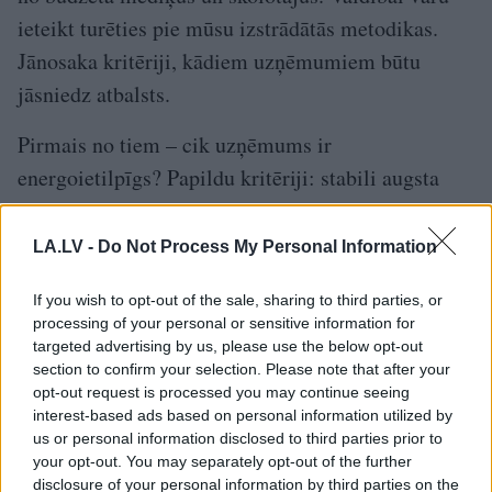
ieteikt turēties pie mūsu izstrādātās metodikas.
Jānosaka kritēriji, kādiem uzņēmumiem būtu
jāsniedz atbalsts.
Pirmais no tiem – cik uzņēmums ir
energoietilpīgs? Papildu kritēriji: stabili augsta
produktivitāte, eksportspēja un inovatīva darbība.
Tādi uzņēmumi būtu prioritārie valsts atbalsta
LA.LV -
Do Not Process My Personal Information
pretendenti. Nevar pieļaut situāciju, ka valsts
If you wish to opt-out of the sale, sharing to third parties, or
atbalstu saņemtu t.s. zombiju uzņēmumi, kā tas
processing of your personal or sensitive information for
notika kovida krīzes laikā.
targeted advertising by us, please use the below opt-out
section to confirm your selection. Please note that after your
Šobrīd esam dīvainā situācijā, kurā monetārā
opt-out request is processed you may continue seeing
interest-based ads based on personal information utilized by
un fiskālā politika Eiropā runā viena otrai pretī.
us or personal information disclosed to third parties prior to
No vienas puses, Eiropas Centrālā banka (ECB)
your opt-out. You may separately opt-out of the further
disclosure of your personal information by third parties on the
sākusi bāzes procentu likmju celšanu. Nekur