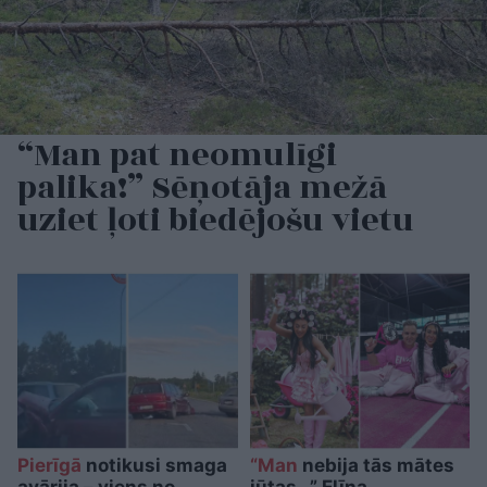
“Man pat neomulīgi
palika!” Sēņotāja mežā
uziet ļoti biedējošu vietu
Pierīgā
notikusi smaga
“Man
nebija tās mātes