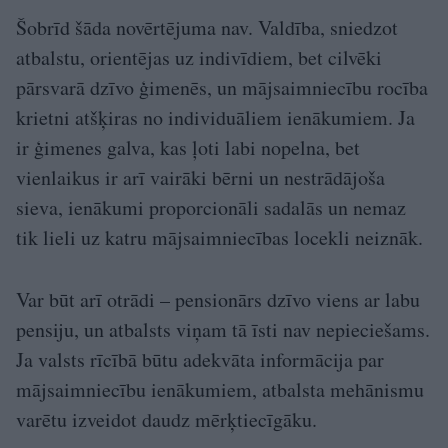
Šobrīd šāda novērtējuma nav. Valdība, sniedzot
atbalstu, orientējas uz indivīdiem, bet cilvēki
pārsvarā dzīvo ģimenēs, un mājsaimniecību rocība
krietni atšķiras no individuāliem ienākumiem. Ja
ir ģimenes galva, kas ļoti labi nopelna, bet
vienlaikus ir arī vairāki bērni un nestrādājoša
sieva, ienākumi proporcionāli sadalās un nemaz
tik lieli uz katru mājsaimniecības locekli neiznāk.
Var būt arī otrādi – pensionārs dzīvo viens ar labu
pensiju, un atbalsts viņam tā īsti nav nepieciešams.
Ja valsts rīcībā būtu adekvāta informācija par
mājsaimniecību ienākumiem, atbalsta mehānismu
varētu izveidot daudz mērķtiecīgāku.