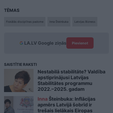
TĒMAS
Fiskālās disciplīnas padome
Inna Šteinbuka
Latvijas Bizness
LA.LV Google ziņās
Pievienot
SAISTĪTIE RAKSTI
Nestabilā stabilitāte? Valdība
apstiprinājusi Latvijas
Stabilitātes programmu
2022.–2025. gadam
Inna
Šteinbuka: Inflācijas
apmērs Latvijā šobrīd ir
trešais lielākais Eiropas