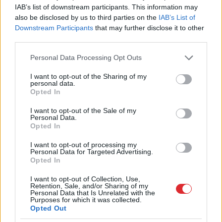
IAB’s list of downstream participants. This information may
gan tālu nav tikuši – pēc lēmuma bāzes likmes
also be disclosed by us to third parties on the
IAB’s List of
palielināt par 0,5% jūlijā, tagad bāzes procentu
Downstream Participants
that may further disclose it to other
third parties.
likme ir 0%, tā vairs tikai nav negatīva, kāda tā
Please note that this website/app uses one or more Google
ekonomikas stimulēšanas vārdā bija visu laiku
Personal Data Processing Opt Outs
services and may gather and store information including but
kopš 2014. gada.
not limited to your visit or usage behaviour. You may click to
I want to opt-out of the Sharing of my
personal data.
grant or deny consent to Google and its third-party tags to
Opted In
Septembrī tā atkal tiks palielināta. Šie
use your data for below specified purposes in below Google
consent section.
pasākumi sadārdzinās kredītus un bremzēs
I want to opt-out of the Sale of my
Personal Data.
ekonomiku kopumā. No otras puses – EK
Opted In
joprojām atļauj ES dalībvalstīm 2023. gadā
I want to opt-out of processing my
Personal Data for Targeted Advertising.
audzēt budžeta deficītu, proti, budžeta
Opted In
izdevumus – jāsecina, ka fiskālā politika
I want to opt-out of Collection, Use,
joprojām ir ekonomiku stimulējoša. Kāpēc
Retention, Sale, and/or Sharing of my
Personal Data that Is Unrelated with the
šādas pretrunas, un kur tas novedīs?
Purposes for which it was collected.
Opted Out