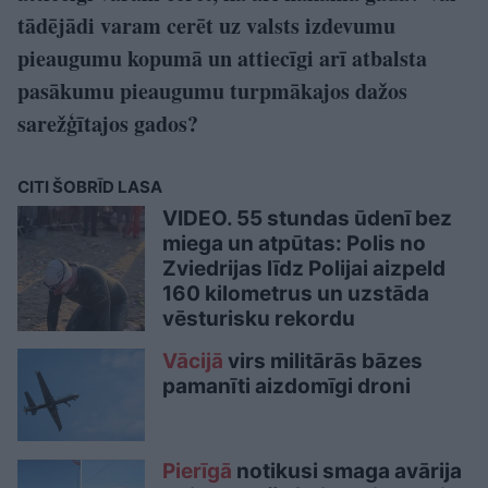
tādējādi varam cerēt uz valsts izdevumu
pieaugumu kopumā un attiecīgi arī atbalsta
pasākumu pieaugumu turpmākajos dažos
sarežģītajos gados?
CITI ŠOBRĪD LASA
VIDEO. 55 stundas ūdenī bez
miega un atpūtas: Polis no
Zviedrijas līdz Polijai aizpeld
160 kilometrus un uzstāda
vēsturisku rekordu
Vācijā
virs militārās bāzes
pamanīti aizdomīgi droni
Pierīgā
notikusi smaga avārija