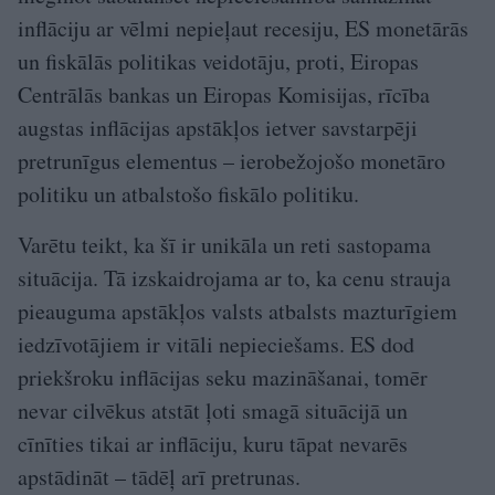
inflāciju ar vēlmi nepieļaut recesiju, ES monetārās
un fiskālās politikas veidotāju, proti, Eiropas
Centrālās bankas un Eiropas Komisijas, rīcība
augstas inflācijas apstākļos ietver savstarpēji
pretrunīgus elementus – ierobežojošo monetāro
politiku un atbalstošo fiskālo politiku.
Varētu teikt, ka šī ir unikāla un reti sastopama
situācija. Tā izskaidrojama ar to, ka cenu strauja
pieauguma apstākļos valsts atbalsts mazturīgiem
iedzīvotājiem ir vitāli nepieciešams. ES dod
priekšroku inflācijas seku mazināšanai, tomēr
nevar cilvēkus atstāt ļoti smagā situācijā un
cīnīties tikai ar inflāciju, kuru tāpat nevarēs
apstādināt – tādēļ arī pretrunas.