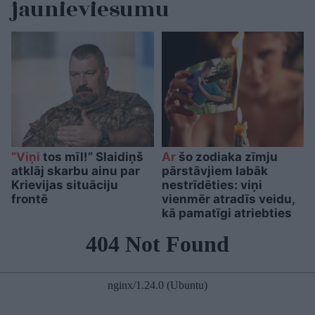
jaunieviesumu
“Viņi
tos mīl!” Slaidiņš
Ar
šo zodiaka zīmju
atklāj skarbu ainu par
pārstāvjiem labāk
Krievijas situāciju
nestrīdēties: viņi
frontē
vienmēr atradīs veidu,
kā pamatīgi atriebties