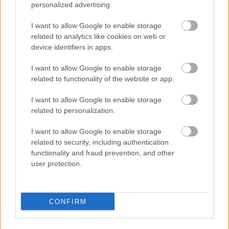
personalized advertising.
smadzeņu treniņam! Tie
palīdzēs pilnīgi neapzināti
I want to allow Google to enable storage
related to analytics like cookies on web or
iztērēt mazāk naudas
device identifiers in apps.
I want to allow Google to enable storage
related to functionality of the website or app.
I want to allow Google to enable storage
related to personalization.
I want to allow Google to enable storage
related to security, including authentication
Valsts kanceleja
Krištopans
par Eiropas
functionality and fraud prevention, and other
turpina meklēt
konkurētspēju: “Mēs
user protection.
direktoru – prasības ir
atpaliekam ar kosmisku
krietni pazeminātas,
ātrumu!”
alga – gana
iedvesmojoša
CONFIRM