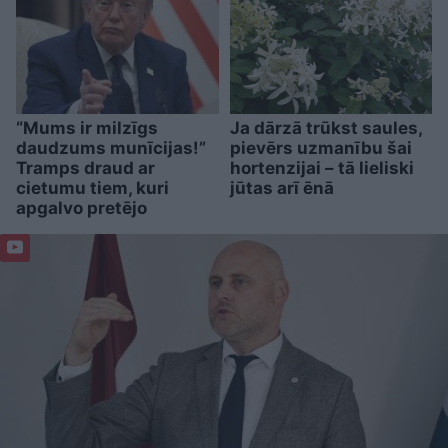
“Mums ir milzīgs
Ja dārzā trūkst saules,
daudzums munīcijas!”
pievērs uzmanību šai
Tramps draud ar
hortenzijai – tā lieliski
cietumu tiem, kuri
jūtas arī ēnā
apgalvo pretējo