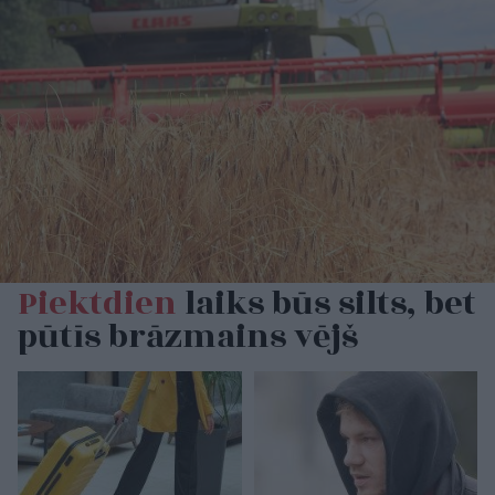
Piektdien
laiks būs silts, bet
pūtīs brāzmains vējš