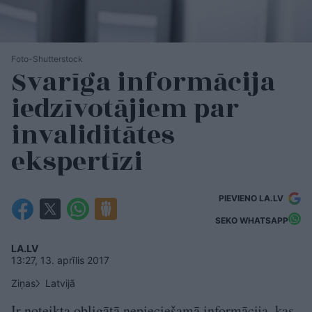
Foto-Shutterstock
Svarīga informācija
iedzīvotājiem par
invaliditātes
ekspertīzi
PIEVIENO LA.LV
SEKO WHATSAPP
LA.LV
13:27, 13. aprīlis 2017
Ziņas
Latvijā
Ir noteikta obligātā nepieciešamā informācija, kas