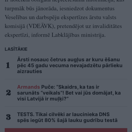
turpmāk būs jānorāda, iesniedzot dokumentus
Veselības un darbspēju ekspertīzes ārstu valsts
komisijā (VDEĀVK), pretendējot uz invaliditātes
ekspertīzi, informē Labklājības ministrija.
LASĪTĀKIE
Ārsti nosauc četrus augļus ar kuru ēšanu
pēc 45 gadu vecuma nevajadzētu pārlieku
aizrauties
Armands
Puče: “Skaidrs, ka tas ir
sarunāts “veikals”! Bet vai jūs domājat, ka
visi Latvijā ir muļķi?”
TESTS. Tikai cilvēki ar laucinieka DNS
spēs iegūt 80% šajā lauku gudrību testā