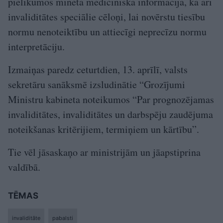
pielikumos minētā medicīniskā informācija, kā arī
invaliditātes speciālie cēloņi, lai novērstu tiesību
normu nenoteiktību un attiecīgi neprecīzu normu
interpretāciju.
Izmaiņas paredz ceturtdien, 13. aprīlī, valsts
sekretāru sanāksmē izsludinātie “Grozījumi
Ministru kabineta noteikumos “Par prognozējamas
invaliditātes, invaliditātes un darbspēju zaudējuma
noteikšanas kritērijiem, termiņiem un kārtību”.
Tie vēl jāsaskaņo ar ministrijām un jāapstiprina
valdībā.
TĒMAS
invaliditāte
pabalsti