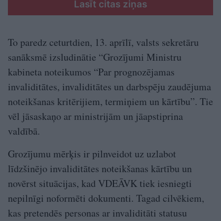
Lasīt citas ziņas
To paredz ceturtdien, 13. aprīlī, valsts sekretāru
sanāksmē izsludinātie “Grozījumi Ministru
kabineta noteikumos “Par prognozējamas
invaliditātes, invaliditātes un darbspēju zaudējuma
noteikšanas kritērijiem, termiņiem un kārtību”. Tie
vēl jāsaskaņo ar ministrijām un jāapstiprina
valdībā.
Grozījumu mērķis ir pilnveidot uz uzlabot
līdzšinējo invaliditātes noteikšanas kārtību un
novērst situācijas, kad VDEĀVK tiek iesniegti
nepilnīgi noformēti dokumenti. Tagad cilvēkiem,
kas pretendēs personas ar invaliditāti statusu