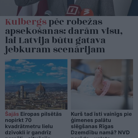
Kulbergs
pēc robežas
apsekošanas: darām visu,
lai Latvija būtu gatava
jebkuram scenārijam
Šajās
Eiropas pilsētās
Kurš tad īsti vainīgs pie
nopirkt 70
ģimenes palātu
kvadrātmetru lielu
slēgšanas Rīgas
dzīvokli ir gandrīz
Dzemdību namā? NVD