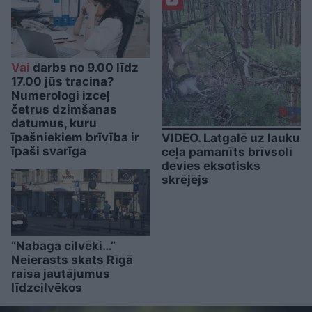
Vai
darbs no 9.00 līdz
17.00 jūs tracina?
Numerologi izceļ
četrus dzimšanas
datumus, kuru
īpašniekiem brīvība ir
VIDEO. Latgalē uz lauku
īpaši svarīga
ceļa pamanīts brīvsolī
devies eksotisks
skrējējs
“Nabaga cilvēki…”
Neierasts skats Rīgā
raisa jautājumus
līdzcilvēkos