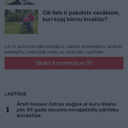
Cik liels ir pabalsts vecākiem,
kuri kopj bērnu invalīdu?
LA.LV aicina portāla lietotājus, rakstot komentārus, ievērot
pieklājību, nekurināt naidu un iztikt bez rupjībām.
Skatīt komentārus (1)
LASĪTĀKIE
Ārsti nosauc četrus augļus ar kuru ēšanu
pēc 45 gadu vecuma nevajadzētu pārlieku
aizrauties