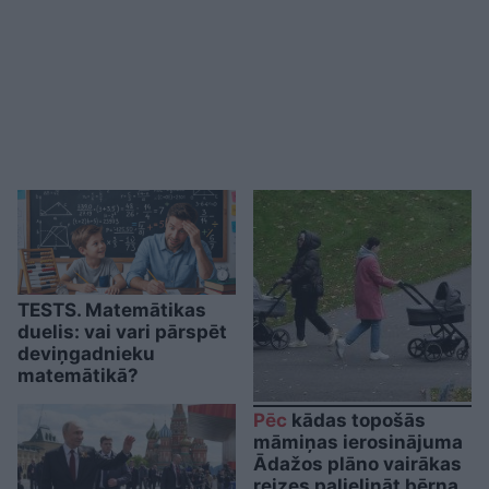
TESTS. Matemātikas
duelis: vai vari pārspēt
deviņgadnieku
matemātikā?
Pēc
kādas topošās
māmiņas ierosinājuma
Ādažos plāno vairākas
reizes palielināt bērna