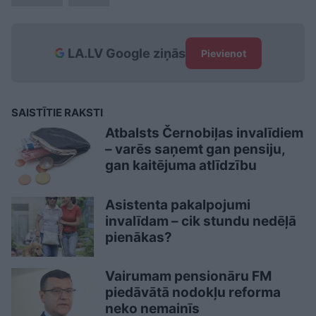
LA.LV Google ziņās
Pievienot
SAISTĪTIE RAKSTI
Atbalsts Černobiļas invalīdiem
– varēs saņemt gan pensiju,
gan kaitējuma atlīdzību
Asistenta pakalpojumi
invalīdam – cik stundu nedēļā
pienākas?
Vairumam pensionāru FM
piedāvātā nodokļu reforma
neko nemainīs