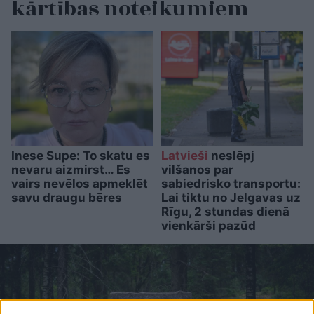
kārtības noteikumiem
Inese Supe: To skatu es
Latvieši
neslēpj
nevaru aizmirst… Es
vilšanos par
vairs nevēlos apmeklēt
sabiedrisko transportu:
savu draugu bēres
Lai tiktu no Jelgavas uz
Rīgu, 2 stundas dienā
vienkārši pazūd