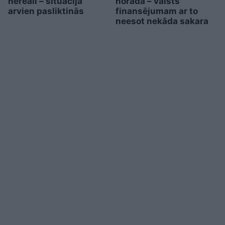
nereāli – situācija
norāda – valsts
arvien pasliktinās
finansējumam ar to
neesot nekāda sakara