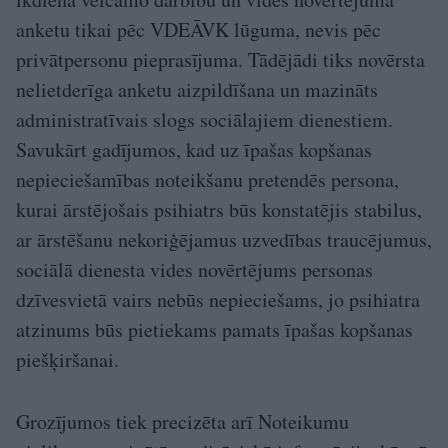
anketu tikai pēc VDEĀVK lūguma, nevis pēc
privātpersonu pieprasījuma. Tādējādi tiks novērsta
nelietderīga anketu aizpildīšana un mazināts
administratīvais slogs sociālajiem dienestiem.
Savukārt gadījumos, kad uz īpašas kopšanas
nepieciešamības noteikšanu pretendēs persona,
kurai ārstējošais psihiatrs būs konstatējis stabilus,
ar ārstēšanu nekoriģējamus uzvedības traucējumus,
sociālā dienesta vides novērtējums personas
dzīvesvietā vairs nebūs nepieciešams, jo psihiatra
atzinums būs pietiekams pamats īpašas kopšanas
piešķiršanai.
Grozījumos tiek precizēta arī Noteikumu