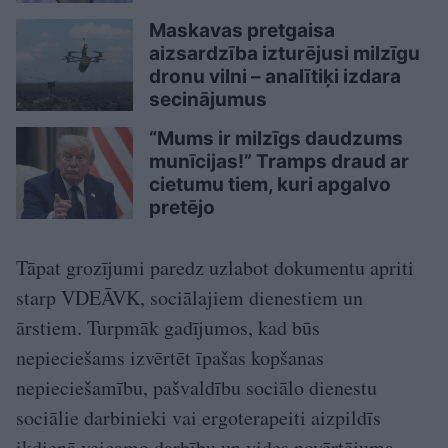
Maskavas pretgaisa
aizsardzība izturējusi milzīgu
dronu vilni – analītiķi izdara
secinājumus
“Mums ir milzīgs daudzums
munīcijas!” Tramps draud ar
cietumu tiem, kuri apgalvo
pretējo
Tāpat grozījumi paredz uzlabot dokumentu apriti
starp VDEĀVK, sociālajiem dienestiem un
ārstiem. Turpmāk gadījumos, kad būs
nepieciešams izvērtēt īpašas kopšanas
nepieciešamību, pašvaldību sociālo dienestu
sociālie darbinieki vai ergoterapeiti aizpildīs
ikdienā veicamo darbību un vides novērtējuma