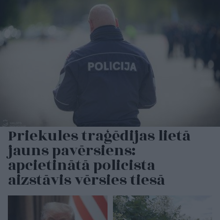
Priekules traģēdijas lietā
jauns pavērsiens:
apcietinātā policista
aizstāvis vērsies tiesā