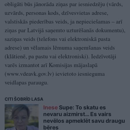
obligāti būs jānorāda ziņas par iesniedzēju (vārds,
uzvārds, personas kods, dzīvesvietas adrese,
valstiskās piederības veids, ja nepieciešamas – arī
ziņas par Latvijā saņemto uzturēšanās dokumentu),
saziņas veids (telefons vai elektroniskā pasta
adrese) un vēlamais lēmuma saņemšanas veids
(klātienē, pa pastu vai elektroniski). Iedzīvotāji
varēs izmantot arī Komisijas mājaslapā
(www.vdeavk.gov.lv) ievietoto iesnieguma
veidlapas paraugu.
CITI ŠOBRĪD LASA
Inese
Supe: To skatu es
nevaru aizmirst… Es vairs
nevēlos apmeklēt savu draugu
bēres