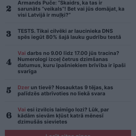
Armands Puče: “Skaidrs, ka tas ir
sarunāts “veikals”! Bet vai jūs domājat, ka
visi Latvijā ir muļķi?”
TESTS. Tikai cilvēki ar laucinieka DNS
spēs iegūt 80% šajā lauku gudrību testā
Vai
darbs no 9.00 līdz 17.00 jūs tracina?
Numerologi izceļ četrus dzimšanas
datumus, kuru īpašniekiem brīvība ir īpaši
svarīga
Dzer
un tievē? Nosauktas 9 tējas, kas
palīdzēs atbrīvoties no liekā svara
Vai
esi izvilcis laimīgo lozi? Lūk, par
kādām sievām kļūst katrā mēnesī
dzimušās sievietes