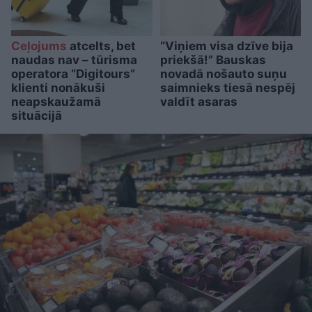
Ceļojums
atcelts, bet
“Viņiem visa dzīve bija
naudas nav – tūrisma
priekšā!” Bauskas
operatora “Digitours”
novadā nošauto suņu
klienti nonākuši
saimnieks tiesā nespēj
neapskaužamā
valdīt asaras
situācijā