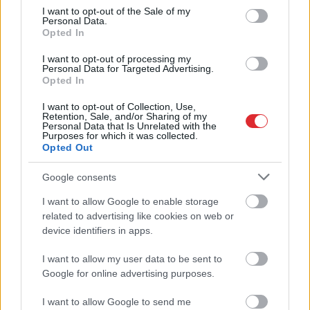
consent section.
I want to opt-out of the Sale of my
Personal Data.
Opted In
Armands
Puče:
Maskavas pretgaisa
“Skaidrs, ka tas ir
aizsardzība izturējusi
I want to opt-out of processing my
sarunāts “veikals”! Bet
milzīgu dronu vilni –
Personal Data for Targeted Advertising.
vai jūs domājat, ka visi
analītiķi izdara
Opted In
Latvijā ir muļķi?”
secinājumus
I want to opt-out of Collection, Use,
Retention, Sale, and/or Sharing of my
Personal Data that Is Unrelated with the
Purposes for which it was collected.
Opted Out
Google consents
I want to allow Google to enable storage
Atcelt
Ziņot
related to advertising like cookies on web or
device identifiers in apps.
I want to allow my user data to be sent to
Google for online advertising purposes.
Daži
noderīgi paņēmieni
I want to allow Google to send me