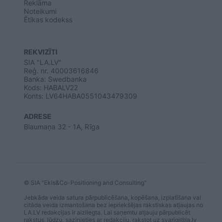
Reklāma
Noteikumi
Ētikas kodekss
REKVIZĪTI
SIA "LA.LV"
Reģ. nr. 40003616846
Banka: Swedbanka
Kods: HABALV22
Konts: LV64HABA0551043479309
ADRESE
Blaumaņa 32 - 1A, Rīga
© SIA "Ekis&Co-Positioning and Consulting"
Jebkāda veida satura pārpublicēšana, kopēšana, izplatīšana vai
citāda veida izmantošana bez iepriekšējas rakstiskas atļaujas no
LA.LV redakcijas ir aizliegta. Lai saņemtu atļauju pārpublicēt
rakstus, lūdzu, sazinieties ar redakciju, rakstot uz
svarigi@la.lv