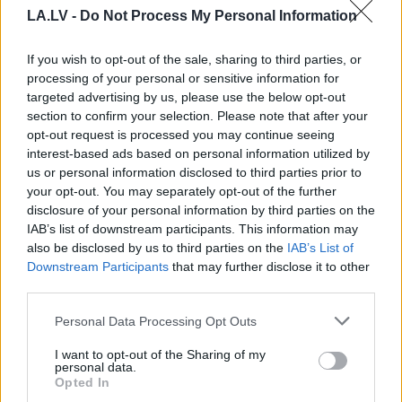
LA.LV -
Do Not Process My Personal Information
If you wish to opt-out of the sale, sharing to third parties, or
processing of your personal or sensitive information for
targeted advertising by us, please use the below opt-out
section to confirm your selection. Please note that after your
opt-out request is processed you may continue seeing
interest-based ads based on personal information utilized by
TESTS. Tikai cilvēki ar
us or personal information disclosed to third parties prior to
laucinieka DNS spēs iegūt
your opt-out. You may separately opt-out of the further
80% šajā lauku gudrību
disclosure of your personal information by third parties on the
IAB’s list of downstream participants. This information may
testā
also be disclosed by us to third parties on the
IAB’s List of
Downstream Participants
that may further disclose it to other
third parties.
Please note that this website/app uses one or more Google
Personal Data Processing Opt Outs
services and may gather and store information including but
not limited to your visit or usage behaviour. You may click to
I want to opt-out of the Sharing of my
personal data.
grant or deny consent to Google and its third-party tags to
Opted In
use your data for below specified purposes in below Google