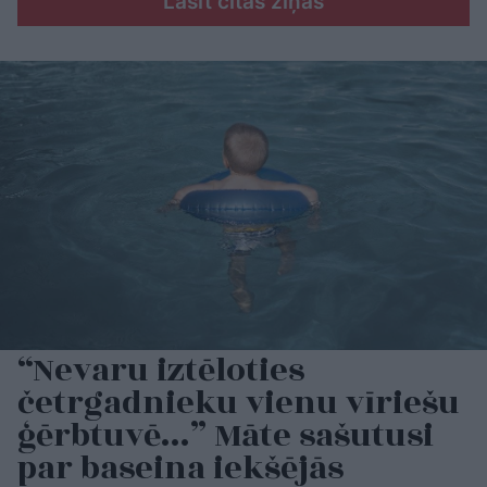
Lasīt citas ziņas
“Nevaru iztēloties
četrgadnieku vienu vīriešu
ģērbtuvē…” Māte sašutusi
par baseina iekšējās