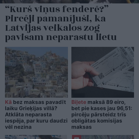
“Kurš viņus fenderē?”
Pircēji pamanījuši, ka
Latvijas veikalos zog
pavisam neparastu lietu
Kā
bez maksas pavadīt
Biļete
maksā 89 eiro,
laiku Grieķijas villā?
bet pie kases jau 96,51:
Atklāta neparasta
pircēju pārsteidz trīs
iespēja, par kuru daudzi
obligātas komisijas
vēl nezina
maksas