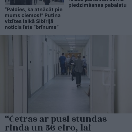
piedzimšanas pabalstu
“Paldies, ka atnācāt pie
mums ciemos!” Putina
vizītes laikā Sibīrijā
noticis īsts “brīnums”
“Četras ar pusi stundas
rindā un 56 eiro, lai