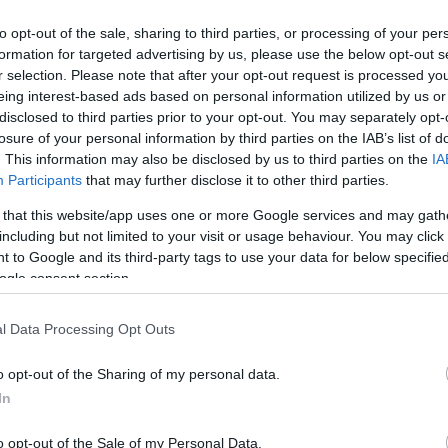
s, pērkot lietotu automašīnu: kā
to opt-out of the sale, sharing to third parties, or processing of your per
ties no iekrišanas slazdā un pārmaksas
formation for targeted advertising by us, please use the below opt-out s
r selection. Please note that after your opt-out request is processed y
eing interest-based ads based on personal information utilized by us or
disclosed to third parties prior to your opt-out. You may separately opt-
s automašīnas, kuras nevajadzētu
losure of your personal information by third parties on the IAB’s list of
ies: eksperts norāda uz trim
. This information may also be disclosed by us to third parties on the
IA
camiem modeļiem
Participants
that may further disclose it to other third parties.
 that this website/app uses one or more Google services and may gath
icamība ir teju nepārspējama: eksperti
including but not limited to your visit or usage behaviour. You may click 
“visneiznīcināmāko” automašīnu lietoto
 to Google and its third-party tags to use your data for below specifi
rgū
ogle consent section.
l Data Processing Opt Outs
 par saprātīgu cenu: uzticamākās un
s lietotās automašīnas līdz 10 000 eiro
o opt-out of the Sharing of my personal data.
In
tas
10 visātrāk pārdotās lietotās
o opt-out of the Sale of my Personal Data.