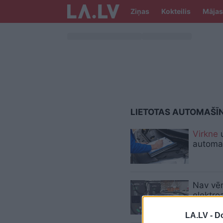
Ziņas
Kokteilis
Mājas
LIETOTAS AUTOMAŠĪ
Virkne
u
automaš
Nav vērt
elektro
LA.LV -
Do