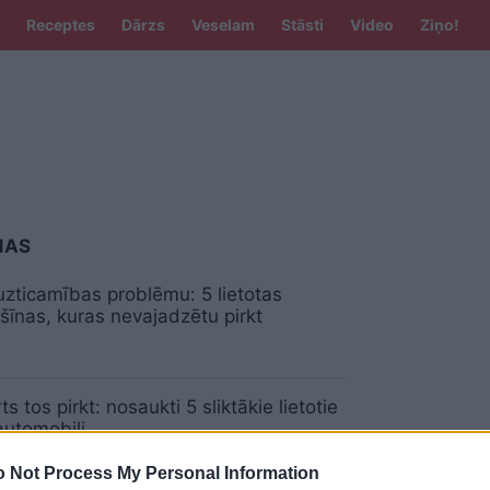
Receptes
Dārzs
Veselam
Stāsti
Video
Ziņo!
NAS
zticamības problēmu: 5 lietotas
īnas, kuras nevajadzētu pirkt
s tos pirkt: nosaukti 5 sliktākie lietotie
automobiļi
 Not Process My Personal Information