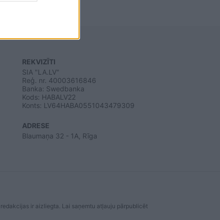
REKVIZĪTI
SIA "LA.LV"
Reģ. nr. 40003616846
Banka: Swedbanka
Kods: HABALV22
Konts: LV64HABA0551043479309
ADRESE
Blaumaņa 32 - 1A, Rīga
dakcijas ir aizliegta. Lai saņemtu atļauju pārpublicēt