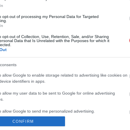
šīnas 2024.gadā
In
to opt-out of processing my Personal Data for Targeted
Atcelt
Ziņot
ing.
In
eciālisti mani šokēja” – Raimonds
ies” lietotā automašīnā, taču savu kā
o opt-out of Collection, Use, Retention, Sale, and/or Sharing
āja taisnību neizdodas pierādīt pat
ersonal Data that Is Unrelated with the Purposes for which it
lected.
Out
em
slinkums gaidīt uz jaunu auto, tāpēc
ekšroku lietotajām
consents
o allow Google to enable storage related to advertising like cookies on
evice identifiers in apps.
s ir Latvijā reģistrētās lietotās
o allow my user data to be sent to Google for online advertising
šīnas?
s.
to allow Google to send me personalized advertising.
ekā puse Latvijā reģistrēto automašīnu
CONFIRM
ir no 11 līdz 29 gadi
o allow Google to enable storage related to analytics like cookies on