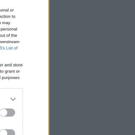
sonal or
ection to
ou may
 personal
out of the
 downstream
B’s List of
er and store
to grant or
ed purposes