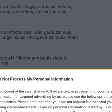
a atrisināta: Anglijā atrastais vīrietis,
arēja atcerēties, kas viņš ir, ir no
s
 konflikta laikā 1980.gadā dzimusī
e nogalinājusi 1961.gadā dzimušo vīrieti
zudušā Viktora atrašanās vieta ir
rota
 Not Process My Personal Information
āt vīrietim? 15 idejas, kas atvieglos
to opt-out of the sale, sharing to third parties, or processing of your per
formation for targeted advertising by us, please use the below opt-out s
r selection. Please note that after your opt-out request is processed y
eing interest-based ads based on personal information utilized by us or
īti par vīrieša un sievietes lomu