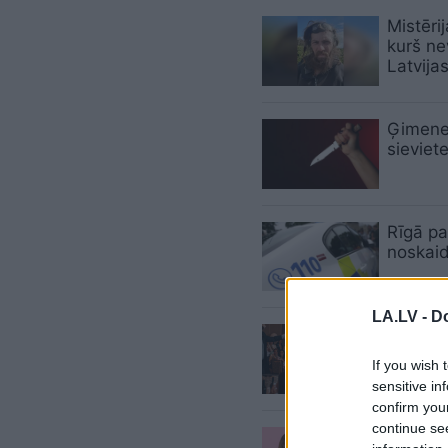
Mistērij
kurš nev
Latvija
Ģimenes
sieviet
Rīgā pa
noskaid
LA.LV -
Do
Ko
dāvin
izvēli
If you wish 
sensitive in
confirm you
continue se
TOP
5 m