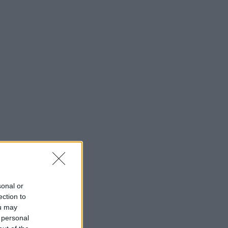
sonal or
ection to
ou may
 personal