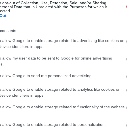
o opt-out of Collection, Use, Retention, Sale, and/or Sharing
ersonal Data that Is Unrelated with the Purposes for which it
lected.
pliks vīrietis ālējas: ar cirvi izsit logus
Out
policijas auto
Atcelt
Ziņot
consents
o allow Google to enable storage related to advertising like cookies on
 acu krāsa: ko tā atklāj par viņa
evice identifiers in apps.
ību
o allow my user data to be sent to Google for online advertising
s.
s, ko viņš dara, lai jūs iepriecinātu, bet
to allow Google to send me personalized advertising.
pat nepamanāt
o allow Google to enable storage related to analytics like cookies on
evice identifiers in apps.
is vīrietis skatās tieši uz jums vai nē?
o allow Google to enable storage related to functionality of the website
o allow Google to enable storage related to personalization.