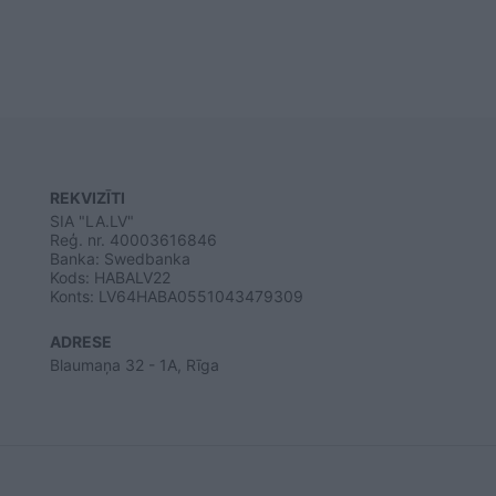
REKVIZĪTI
SIA "LA.LV"
Reģ. nr. 40003616846
Banka: Swedbanka
Kods: HABALV22
Konts: LV64HABA0551043479309
ADRESE
Blaumaņa 32 - 1A, Rīga