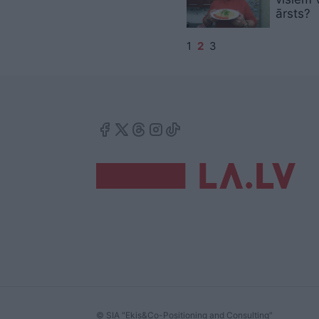
ārsts?
1
2
3
© SIA "Ekis&Co-Positioning and Consulting"