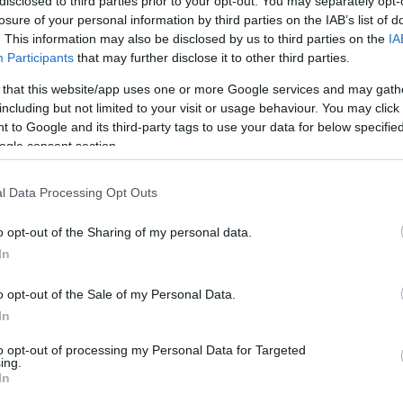
disclosed to third parties prior to your opt-out. You may separately opt-
bās
losure of your personal information by third parties on the IAB’s list of
. This information may also be disclosed by us to third parties on the
IA
Participants
that may further disclose it to other third parties.
s, par ko domā vīrieši, kad satikuši savu
 that this website/app uses one or more Google services and may gath
including but not limited to your visit or usage behaviour. You may click 
 to Google and its third-party tags to use your data for below specifi
ogle consent section.
u vārdi, kādos nevajadzētu saukt dēlus:
nieki kļūs par brunču medniekiem
l Data Processing Opt Outs
o opt-out of the Sharing of my personal data.
In
īrieti, kam virsū bija nogruvusi grants
o opt-out of the Sale of my Personal Data.
In
to opt-out of processing my Personal Data for Targeted
, ko var pateikt par vīrieti, aplūkojot viņa
ing.
In