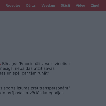
Receptes
Dārzs
Veselam
Stāsti
Video
Ziņo!
s
Bērziņš: “Emocionāli vesels vīrietis ir
riecīgs, nebaidās atzīt savas
as un spēj par tām runāt”
ais sports izturas pret transpersonām?
idotas īpašas atvērtās kategorijas