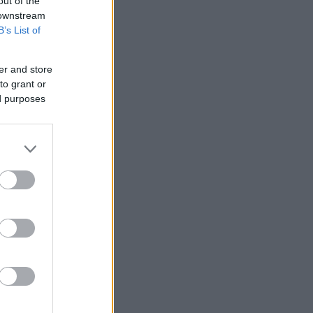
out of the
 downstream
B’s List of
er and store
to grant or
ed purposes