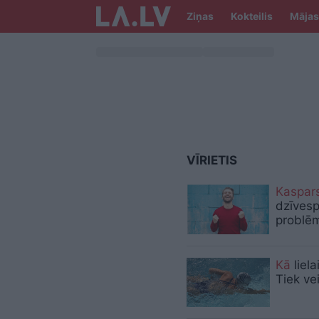
Ziņas
Kokteilis
Mājas
VĪRIETIS
Kaspar
dzīvesp
problēm
Kā
liel
Tiek ve