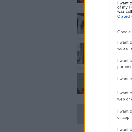
I want t
of my P
was col
Rīgā
pus
Opted 
diviem 
Google 
I want t
Vīrieša
web or d
person
I want t
purpose
10
lieta
I want 
jūs to 
I want t
web or d
Tests:
š
I want t
or app.
I want t