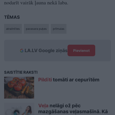
nodarīt vairāk ļauna nekā laba.
TĒMAS
atraitnītes
pavasara puķes
prīmulas
LA.LV Google ziņās
Pievienot
SAISTĪTIE RAKSTI
Pildīti
tomāti ar cepurītēm
Veļa
nelāgi ož pēc
mazgāšanas veļasmašīnā. Kā