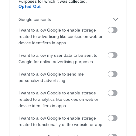
Purposes for which it was collected.
Opted Out
“Man
nebija tās mātes
“Tā sanāca, ka iemīlējās
jūtas…” Elīna
divi cilvēki ar lielu gadu
Didrihsone atklāti par
starpību,” Linda Kalniņa
Google consents
laiku pēc dēla
pirmo reizi publiski
I want to allow Google to enable storage
Atcelt
Ziņot
piedzimšanas
apstiprina laulību ar
related to advertising like cookies on web or
Džilindžeru
device identifiers in apps.
I want to allow my user data to be sent to
Google for online advertising purposes.
I want to allow Google to send me
personalized advertising.
I want to allow Google to enable storage
related to analytics like cookies on web or
device identifiers in apps.
I want to allow Google to enable storage
related to functionality of the website or app.