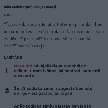
Inita Šteinberga / Latvijas mediji
Dārzs
“Dārzā sākušas ziedēt atraitnītes un prīmulas. Lien
ārā sīpolpuķes, sevišķi krokusi. Vai tās nenosals un
ziedēs arī pavasarī? Vai tagad vēl var kaut ko
darīt?” vaicā lasītāja.
LASĪTĀKIE
Nosaukti
nāvējošākie automobiļi uz
ceļiem: turam īkšķus, lai neatrodi sarakstā
savu auto
Šīm 3 zodiaka zīmēm augusts būs īsts
murgs – esi gatavs jau tagad!
Ar šo zodiaka zīmju pārstāvjiem labāk