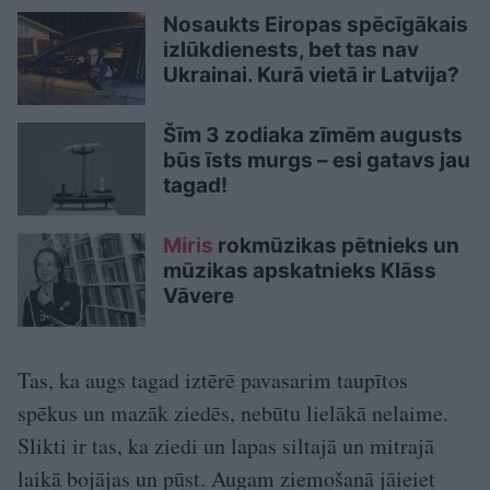
Nosaukts Eiropas spēcīgākais
izlūkdienests, bet tas nav
Ukrainai. Kurā vietā ir Latvija?
Šīm 3 zodiaka zīmēm augusts
būs īsts murgs – esi gatavs jau
tagad!
Miris
rokmūzikas pētnieks un
mūzikas apskatnieks Klāss
Vāvere
Tas, ka augs tagad iztērē pavasarim taupītos
spēkus un mazāk ziedēs, nebūtu lielākā nelaime.
Slikti ir tas, ka ziedi un lapas siltajā un mitrajā
laikā bojājas un pūst. Augam ziemošanā jāieiet