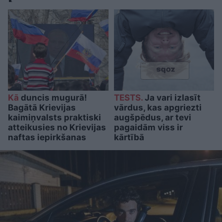
Kā
duncis mugurā!
TESTS.
Ja vari izlasīt
Bagātā Krievijas
vārdus, kas apgriezti
kaimiņvalsts praktiski
augšpēdus, ar tevi
atteikusies no Krievijas
pagaidām viss ir
naftas iepirkšanas
kārtībā