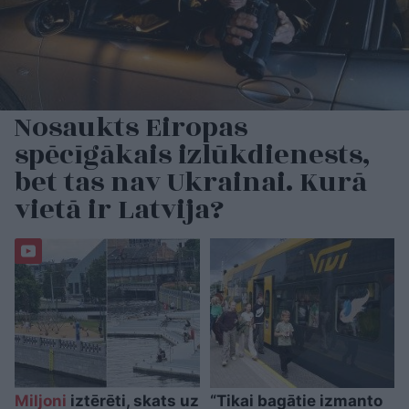
Nosaukts Eiropas
spēcīgākais izlūkdienests,
bet tas nav Ukrainai. Kurā
vietā ir Latvija?
Miljoni
iztērēti, skats uz
“Tikai bagātie izmanto