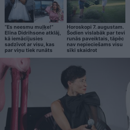
“Es neesmu muļķe!”
Horoskopi 7. augustam.
Elīna Didrihsone atklāj,
Šodien vislabāk par tevi
kā iemācījusies
runās paveiktais, tāpēc
sadzīvot ar visu, kas
nav nepieciešams visu
par viņu tiek runāts
sīki skaidrot