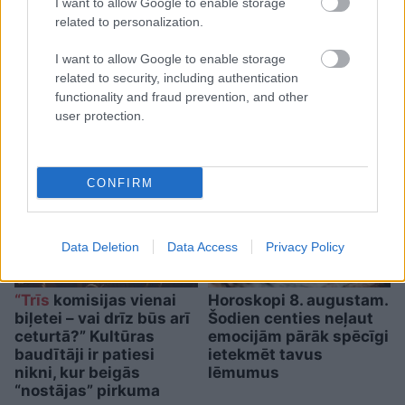
Ar
šo zodiaka zīmju
I want to allow Google to enable storage
pārstāvjiem labāk
related to personalization.
nestrīdēties: viņi vienmēr
I want to allow Google to enable storage
atradīs veidu, kā pamatīgi
related to security, including authentication
functionality and fraud prevention, and other
atriebties
user protection.
CONFIRM
Data Deletion
Data Access
Privacy Policy
“Trīs
komisijas vienai
Horoskopi 8. augustam.
biļetei – vai drīz būs arī
Šodien centies neļaut
ceturtā?” Kultūras
emocijām pārāk spēcīgi
baudītāji ir patiesi
ietekmēt tavus
nikni, kur beigās
lēmumus
“nostājas” pirkuma