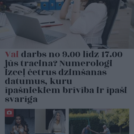
Vai
darbs no 9.00 līdz 17.00
jūs tracina? Numerologi
izceļ četrus dzimšanas
datumus, kuru
īpašniekiem brīvība ir īpaši
svarīga