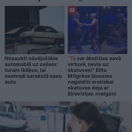
Nosaukti nāvējošākie
“Tā
var ākstīties savā
automobiļi uz ceļiem:
virtuvē, nevis uz
turam īkšķus, lai
skatuves!” Elita
neatrodi sarakstā savu
Mīlgrāve ļāvusies
auto
negaidīti erotiskai
skatuves deja ar
Eirovīzijas zvaigzni