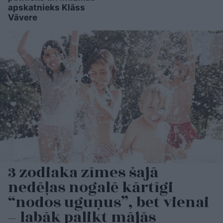
apskatnieks Klāss
Vāvere
3 zodiaka zīmes šajā
nedēļas nogalē kārtīgi
“nodos uguņus”, bet vienai
– labāk palikt mājās