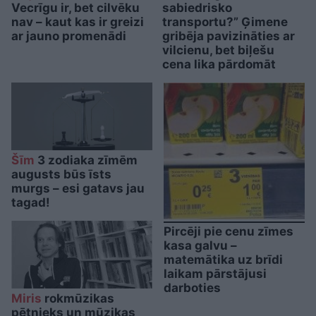
Vecrīgu ir, bet cilvēku
sabiedrisko
nav – kaut kas ir greizi
transportu?” Ģimene
ar jauno promenādi
gribēja pavizināties ar
vilcienu, bet biļešu
cena lika pārdomāt
Šīm
3 zodiaka zīmēm
augusts būs īsts
murgs – esi gatavs jau
tagad!
Pircēji pie cenu zīmes
kasa galvu –
matemātika uz brīdi
laikam pārstājusi
darboties
Miris
rokmūzikas
pētnieks un mūzikas