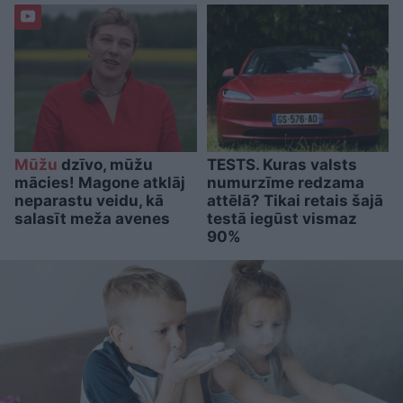
Mūžu
dzīvo, mūžu
TESTS. Kuras valsts
mācies! Magone atklāj
numurzīme redzama
neparastu veidu, kā
attēlā? Tikai retais šajā
salasīt meža avenes
testā iegūst vismaz
90%