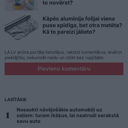
to novērst?
Kāpēc alumīnija folijai viena
puse spīdīga, bet otra matēta?
Kā to pareizi jālieto?
LA.LV aicina portāla lietotājus, rakstot komentārus, ievērot
pieklājību, nekurināt naidu un iztikt bez rupjībām.
Pievieno komentāru
LASĪTĀKIE
Nosaukti nāvējošākie automobiļi uz
ceļiem: turam īkšķus, lai neatrodi sarakstā
savu auto