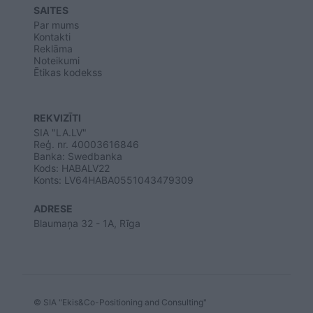
SAITES
Par mums
Kontakti
Reklāma
Noteikumi
Ētikas kodekss
REKVIZĪTI
SIA "LA.LV"
Reģ. nr. 40003616846
Banka: Swedbanka
Kods: HABALV22
Konts: LV64HABA0551043479309
ADRESE
Blaumaņa 32 - 1A, Rīga
© SIA "Ekis&Co-Positioning and Consulting"