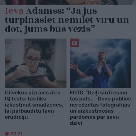
Ieva
Adamss: “Ja jūs
turpināsiet nemīlēt vīru un
dot, jums būs vēzis”
Cilvēkus aizrāvis ātrs
FOTO. “Dziļi sirdī esmu
IQ tests: tas liks
tas pats…” Dons publicē
izkustināt smadzenes,
neredzētas fotogrāfijas
lai pārbaudītu tavu
un aizkustinošas
erudīciju
pārdomas par savu
dzīvi
00:21