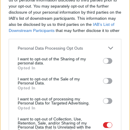
nestrīdēties: viņi vienmēr atradīs veidu,
us or personal information disclosed to third parties prior to
kā pamatīgi atriebties
your opt-out. You may separately opt-out of the further
disclosure of your personal information by third parties on the
IAB’s list of downstream participants. This information may
“Tikai bagātie izmanto sabiedrisko
also be disclosed by us to third parties on the
IAB’s List of
transportu?” Ģimene gribēja pavizināties
Downstream Participants
that may further disclose it to other
ar vilcienu, bet biļešu cena lika pārdomāt
third parties.
Please note that this website/app uses one or more Google
Miljoni
iztērēti, skats uz Vecrīgu ir, bet
Personal Data Processing Opt Outs
services and may gather and store information including but
cilvēku nav – kaut kas ir greizi ar jauno
not limited to your visit or usage behaviour. You may click to
I want to opt-out of the Sharing of my
promenādi
personal data.
grant or deny consent to Google and its third-party tags to
Opted In
use your data for below specified purposes in below Google
Lasīt citas ziņas
consent section.
I want to opt-out of the Sale of my
Personal Data.
Opted In
I want to opt-out of processing my
Personal Data for Targeted Advertising.
Opted In
I want to opt-out of Collection, Use,
Retention, Sale, and/or Sharing of my
Personal Data that Is Unrelated with the