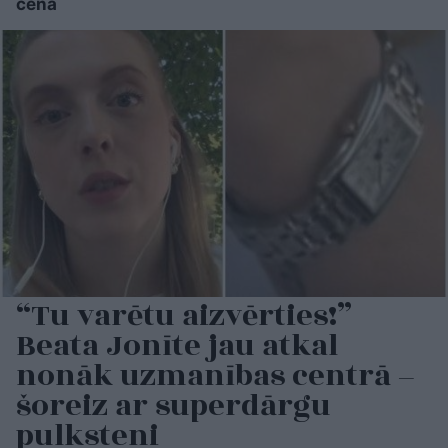
cena
“Tu varētu aizvērties!”
Beata Jonīte jau atkal
nonāk uzmanības centrā –
šoreiz ar superdārgu
pulksteni