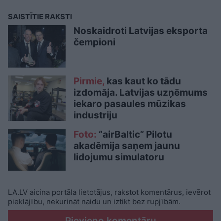
SAISTĪTIE RAKSTI
Noskaidroti Latvijas eksporta
čempioni
Pirmie,
kas kaut ko tādu
izdomāja. Latvijas uzņēmums
iekaro pasaules mūzikas
industriju
Foto:
“airBaltic” Pilotu
akadēmija saņem jaunu
lidojumu simulatoru
LA.LV aicina portāla lietotājus, rakstot komentārus, ievērot
pieklājību, nekurināt naidu un iztikt bez rupjībām.
Pievieno komentāru