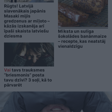
Rūgts! Latvijā
slavenākais japānis
Masaki mijis
gredzenus ar mīļoto –
kāzās izskanēja arī
īpaši skaista latviešu
Mīksta un sulīga
dziesma
šokolādes banānmaize
– recepte, kas neatstāj
vienaldzīgu
Vai
tavs trauksmes
“briesmonis” posta
tavu dzīvi? 3 soļi, kā to
pārvarēt