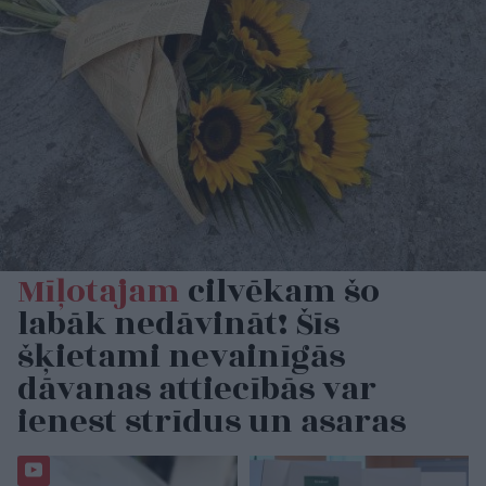
Mīļotajam
cilvēkam šo
labāk nedāvināt! Šīs
šķietami nevainīgās
dāvanas attiecībās var
ienest strīdus un asaras