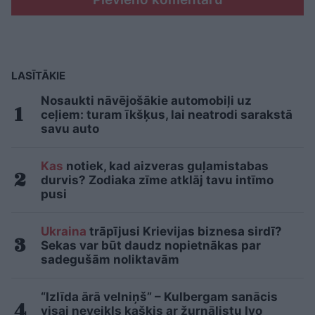
LASĪTĀKIE
Nosaukti nāvējošākie automobiļi uz
ceļiem: turam īkšķus, lai neatrodi sarakstā
savu auto
Kas
notiek, kad aizveras guļamistabas
durvis? Zodiaka zīme atklāj tavu intīmo
pusi
Ukraina
trāpījusi Krievijas biznesa sirdī?
Sekas var būt daudz nopietnākas par
sadegušām noliktavām
“Izlīda ārā velniņš” – Kulbergam sanācis
visai neveikls kašķis ar žurnālistu Ivo