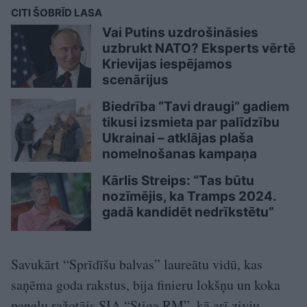
CITI ŠOBRĪD LASA
Vai Putins uzdrošināsies
uzbrukt NATO? Eksperts vērtē
Krievijas iespējamos
scenārijus
Biedrība “Tavi draugi” gadiem
tikusi izsmieta par palīdzību
Ukrainai – atklājas plaša
nomelnošanas kampaņa
Kārlis Streips: “Tas būtu
nozīmējis, ka Tramps 2024.
gadā kandidēt nedrīkstētu”
Savukārt “Sprīdīšu balvas” laureātu vidū, kas
saņēma goda rakstus, bija finieru lokšņu un koka
paneļu ražotājs SIA “Stiga RM”, kā arī zivju