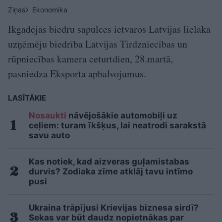
Ziņas
Ekonomika
Ikgadējās biedru sapulces ietvaros Latvijas lielākā
uzņēmēju biedrība Latvijas Tirdzniecības un
rūpniecības kamera ceturtdien, 28.martā,
pasniedza Eksporta apbalvojumus.
LASĪTĀKIE
Nosaukti
nāvējošākie automobiļi uz
ceļiem: turam īkšķus, lai neatrodi sarakstā
savu auto
Kas notiek, kad aizveras guļamistabas
durvis? Zodiaka zīme atklāj tavu intīmo
pusi
Ukraina trāpījusi Krievijas biznesa sirdī?
Sekas var būt daudz nopietnākas par