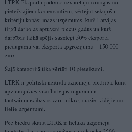
LTRK Eksporta padome uzvarētāju izraugās no
pieteiktajiem komersantiem, vērtējot sekojošu
kritēriju kopās: mazs uzņēmums, kurš Latvijas
tirgū darbojas aptuveni piecus gadus un kurš
darbības laikā spējis sasniegt 50% eksporta
pieaugumu vai eksporta apgrozījumu – 150 000
eiro.
Šajā kategorijā tika vērtēti 10 pieteikumi.
LTRK ir politiski neitrāla uzņēmēju biedrība, kurā
apvienojušies visu Latvijas reģionu un
tautsaimniecības nozaru mikro, mazie, vidējie un
lielie uzņēmumi.
Pēc biedru skaita LTRK ir lielākā uzņēmēju
biedrība, kurā apvienojušies vairāk nekā 2500