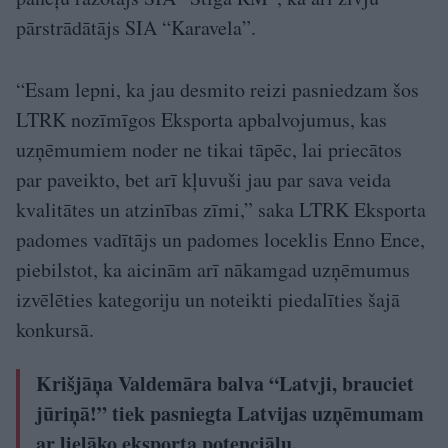
pārstrādātājs SIA “Karavela”.
“Esam lepni, ka jau desmito reizi pasniedzam šos
LTRK nozīmīgos Eksporta apbalvojumus, kas
uzņēmumiem noder ne tikai tāpēc, lai priecātos
par paveikto, bet arī kļuvuši jau par sava veida
kvalitātes un atzinības zīmi,” saka LTRK Eksporta
padomes vadītājs un padomes loceklis Enno Ence,
piebilstot, ka aicinām arī nākamgad uzņēmumus
izvēlēties kategoriju un noteikti piedalīties šajā
konkursā.
Krišjāņa Valdemāra balva “Latvji, brauciet
jūriņā!” tiek pasniegta Latvijas uzņēmumam
ar lielāko eksporta potenciālu.