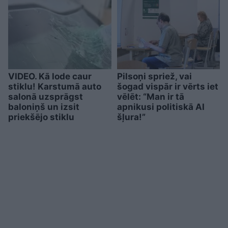
VIDEO. Kā lode caur
Pilsoņi spriež, vai
stiklu! Karstumā auto
šogad vispār ir vērts iet
salonā uzsprāgst
vēlēt: “Man ir tā
baloniņš un izsit
apnikusi politiskā AI
priekšējo stiklu
šļura!”