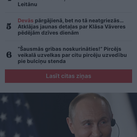
Leitānu
Devās
pārgājienā, bet no tā neatgriezās…
Atklājas jaunas detaļas par Klāsa Vāveres
pēdējām dzīves dienām
“Šausmās gribas noskurināties!” Pircējs
veikalā uzvelkas par citu pircēju uzvedību
pie bulciņu stenda
Lasīt citas ziņas