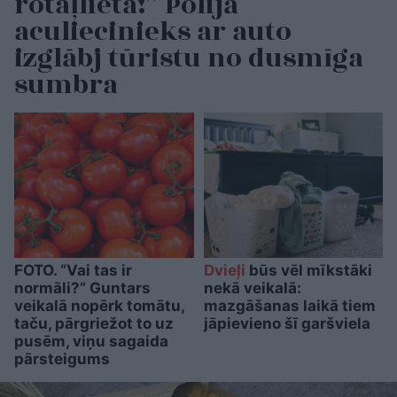
rotaļlieta!” Polijā
aculiecinieks ar auto
izglābj tūristu no dusmīga
sumbra
FOTO. “Vai tas ir
Dvieļi
būs vēl mīkstāki
normāli?” Guntars
nekā veikalā:
veikalā nopērk tomātu,
mazgāšanas laikā tiem
taču, pārgriežot to uz
jāpievieno šī garšviela
pusēm, viņu sagaida
pārsteigums