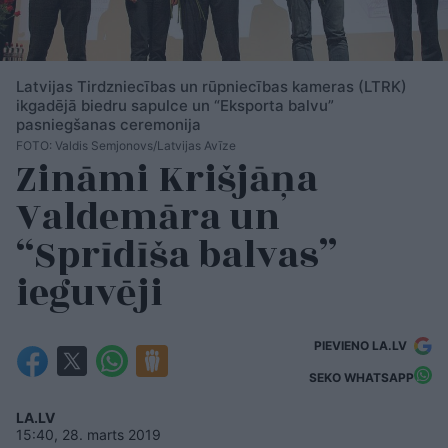
Latvijas Tirdzniecības un rūpniecības kameras (LTRK)
ikgadējā biedru sapulce un “Eksporta balvu”
pasniegšanas ceremonija
FOTO: Valdis Semjonovs/Latvijas Avīze
Zināmi Krišjāņa
Valdemāra un
“Sprīdīša balvas”
ieguvēji
PIEVIENO LA.LV
SEKO WHATSAPP
LA.LV
15:40, 28. marts 2019