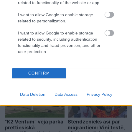
related to functionality of the website or app.
I want to allow Google to enable storage
related to personalization.
I want to allow Google to enable storage
Kartupeļu horoskops: ko
related to security, including authentication
functionality and fraud prevention, and other
par tevi liecina tavs
user protection.
mīļākais kartupeļu ēdiens?
CONFIRM
Data Deletion
Data Access
Privacy Policy
“K2 Ventum” vēja parka
Stendzenieks asi par
prettiesiskā
migrantiem: Viņi testē,