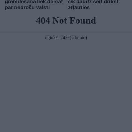
gremdēšana liek domāt
cik daudz šeit drīkst
par nedrošu valsti
atļauties