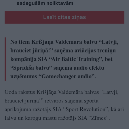
sadegušām noliktavām
Lasīt citas ziņas
No tiem Krišjāņa Valdemāra balvu “Latvji,
brauciet jūriņā!” saņēma aviācijas treniņu
kompānija SIA “Air Baltic Training”, bet
“Sprīdīša balvu” saņēma audio efektu
uzņēmums “Gamechanger audio”.
Goda rakstus Krišjāņa Valdemāra balvas “Latvji,
brauciet jūriņā!” ietvaros saņēma sporta
aprīkojuma ražotājs SIA “Sport Revolution”, kā arī
laivu un karogu mastu ražotājs SIA “Zīmes”.