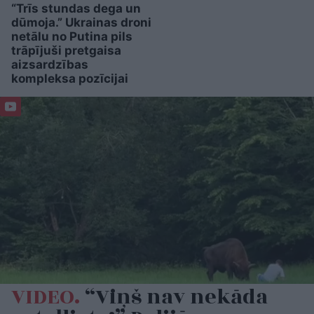
“Trīs stundas dega un
dūmoja.” Ukrainas droni
netālu no Putina pils
trāpījuši pretgaisa
aizsardzības
kompleksa pozīcijai
VIDEO.
“Viņš nav nekāda