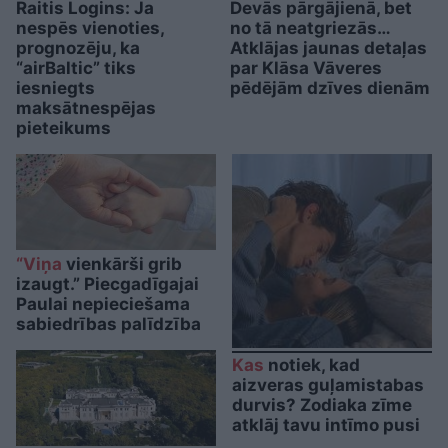
Raitis Logins: Ja
Devās pārgājienā, bet
nespēs vienoties,
no tā neatgriezās…
prognozēju, ka
Atklājas jaunas detaļas
“airBaltic” tiks
par Klāsa Vāveres
iesniegts
pēdējām dzīves dienām
maksātnespējas
pieteikums
“Viņa
vienkārši grib
izaugt.” Piecgadīgajai
Paulai nepieciešama
sabiedrības palīdzība
Kas
notiek, kad
aizveras guļamistabas
durvis? Zodiaka zīme
atklāj tavu intīmo pusi