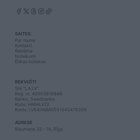
SAITES
Par mums
Kontakti
Reklāma
Noteikumi
Ētikas kodekss
REKVIZĪTI
SIA "LA.LV"
Reģ. nr. 40003616846
Banka: Swedbanka
Kods: HABALV22
Konts: LV64HABA0551043479309
ADRESE
Blaumaņa 32 - 1A, Rīga