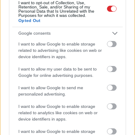
I want to opt-out of Collection, Use,
Retention, Sale, and/or Sharing of my
Personal Data that Is Unrelated with the
Purposes for which it was collected.
Opted Out
Google consents
I want to allow Google to enable storage
Atcelt
Ziņot
related to advertising like cookies on web or
device identifiers in apps.
“Šausmās gribas
ASV
uzņēmumi bažījas
noskurināties!” Pircējs
par Ukrainas plāniem –
I want to allow my user data to be sent to
veikalā uzvelkas par
kas viņus satrauc?
Google for online advertising purposes.
citu pircēju uzvedību
pie bulciņu stenda
I want to allow Google to send me
personalized advertising.
I want to allow Google to enable storage
related to analytics like cookies on web or
device identifiers in apps.
I want to allow Google to enable storage