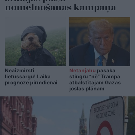
nomelnošanas kampaņa
Neaizmirsti
Netanjahu
pasaka
lietussargu! Laika
stingru “nē” Trampa
prognoze pirmdienai
atbalstītajam Gazas
joslas plānam