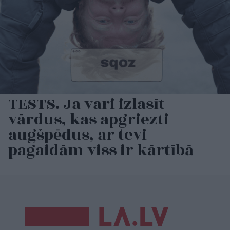
TESTS. Ja vari izlasīt
vārdus, kas apgriezti
augšpēdus, ar tevi
pagaidām viss ir kārtībā