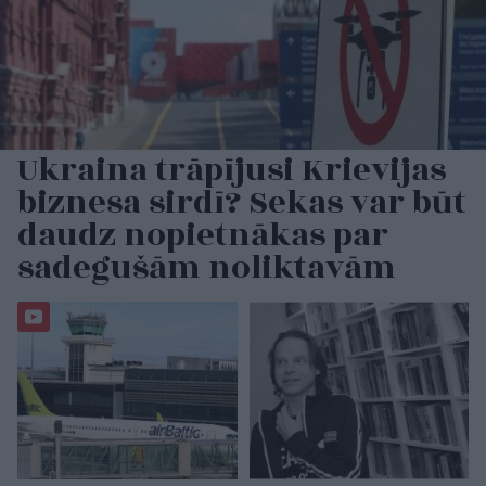
Ukraina trāpījusi Krievijas
biznesa sirdī? Sekas var būt
daudz nopietnākas par
sadegušām noliktavām