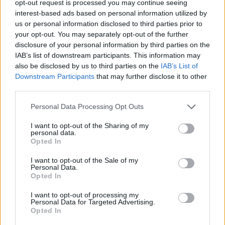
opt-out request is processed you may continue seeing
Kulbergam sanācis
būtu nozīmējis, ka
interest-based ads based on personal information utilized by
visai neveikls kašķis ar
Tramps 2024. gadā
us or personal information disclosed to third parties prior to
žurnālistu Ivo Leitānu
kandidēt nedrīkstētu”
your opt-out. You may separately opt-out of the further
disclosure of your personal information by third parties on the
IAB’s list of downstream participants. This information may
also be disclosed by us to third parties on the
IAB’s List of
Downstream Participants
that may further disclose it to other
third parties.
Please note that this website/app uses one or more Google
Personal Data Processing Opt Outs
services and may gather and store information including but
not limited to your visit or usage behaviour. You may click to
I want to opt-out of the Sharing of my
personal data.
grant or deny consent to Google and its third-party tags to
Opted In
use your data for below specified purposes in below Google
consent section.
I want to opt-out of the Sale of my
Personal Data.
TESTS. Vai tu esi gudrāks
Opted In
par ChatGPT? 99% cilvēku
I want to opt-out of processing my
Personal Data for Targeted Advertising.
“iesprūst” 5. jautājumā
Opted In