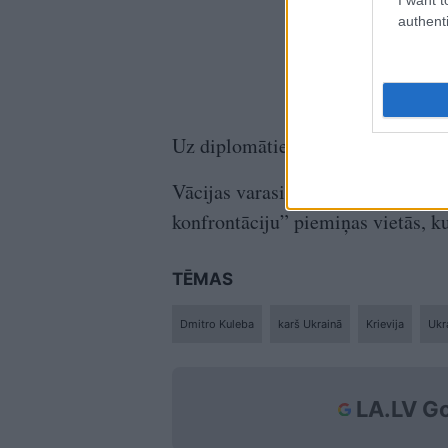
authenti
Uz diplomātiem un kara veterānie
Vācijas varasiestādes ierobežoju
konfrontāciju” piemiņas vietās, k
TĒMAS
Dmitro Kuleba
karš Ukrainā
Krievija
Ukr
LA.LV Go