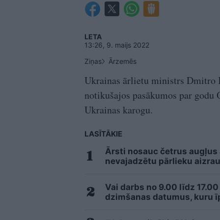
LETA
13:26, 9. maijs 2022
Ziņas
Ārzemēs
Ukrainas ārlietu ministrs Dmitro 
notikušajos pasākumos par godu O
Ukrainas karogu.
LASĪTĀKIE
Ārsti nosauc četrus augļus
nevajadzētu pārlieku aizrau
Vai darbs no 9.00 līdz 17.00
dzimšanas datumus, kuru īpa