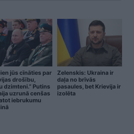
ien jūs cīnāties par
Zelenskis: Ukraina ir
vijas drošību,
daļa no brīvās
 dzimteni.” Putins
pasaules, bet Krievija ir
aija uzrunā cenšas
izolēta
tot iebrukumu
inā