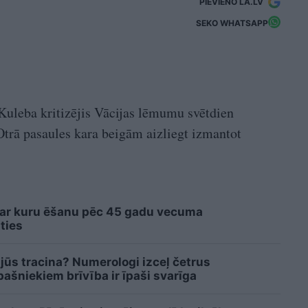
PIEVIENO LA.LV
SEKO WHATSAPP
Kuleba kritizējis Vācijas lēmumu svētdien
trā pasaules kara beigām aizliegt izmantot
 ar kuru ēšanu pēc 45 gadu vecuma
ties
 jūs tracina? Numerologi izceļ četrus
šniekiem brīvība ir īpaši svarīga