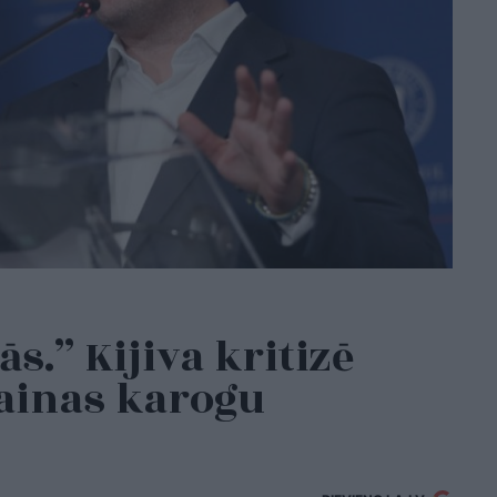
ās.” Kijiva kritizē
rainas karogu