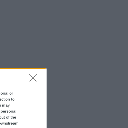
sonal or
ection to
ou may
 personal
out of the
 downstream