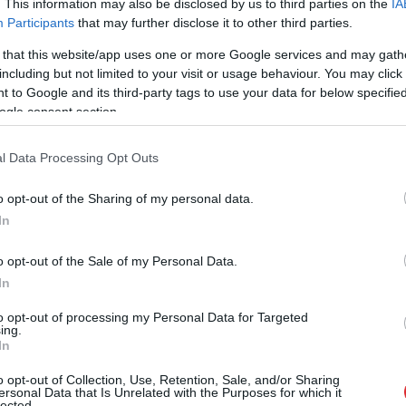
ainas simbolus,” Kuleba paziņoja pirmdien,
. This information may also be disclosed by us to third parties on the
IA
Participants
that may further disclose it to other third parties.
ainas simboliku pielīdzināt Krievijas simboliem.
 that this website/app uses one or more Google services and may gath
mīlīgiem protestētājiem ir uzbrukums ikvienam,
including but not limited to your visit or usage behaviour. You may click 
 to Google and its third-party tags to use your data for below specifi
ropu un Vāciju no Krievijas agresijas,” savu
ogle consent section.
u ministrs.
l Data Processing Opt Outs
o opt-out of the Sharing of my personal data.
In
o opt-out of the Sale of my Personal Data.
In
to opt-out of processing my Personal Data for Targeted
ing.
In
iem visa dzīve bija
Ceļojums
atcelts, bet
kšā!” Bauskas
naudas nav – tūrisma
o opt-out of Collection, Use, Retention, Sale, and/or Sharing
ersonal Data that Is Unrelated with the Purposes for which it
dā nošauto suņu
operatora “Digitours”
lected.