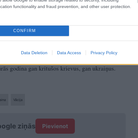
cation functionality and fraud prevention, and other user protection.
CONFIRM
m aizliegums neattiecās.
Data Deletion
Data Access
Privacy Policy
mus pamatoja ar vēlmi “novērst jebkādu
urās godina gan kritušos krievus, gan ukraiņus.
aina
Vācija
ogle ziņās
Pievienot