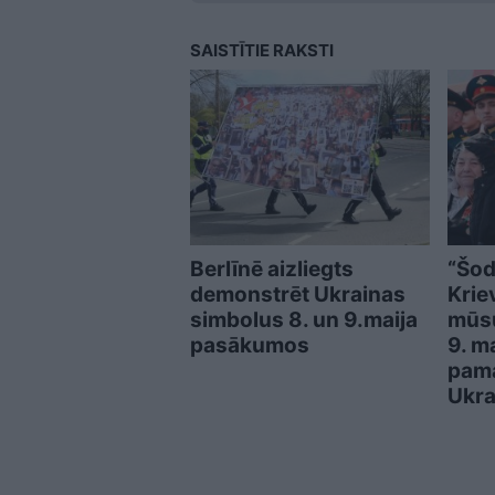
SAISTĪTIE RAKSTI
Berlīnē aizliegts
“Šod
demonstrēt Ukrainas
Krie
simbolus 8. un 9.maija
mūsu
pasākumos
9. m
pama
Ukra