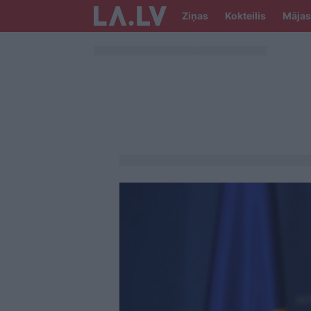
Ziņas
Kokteilis
Mājas