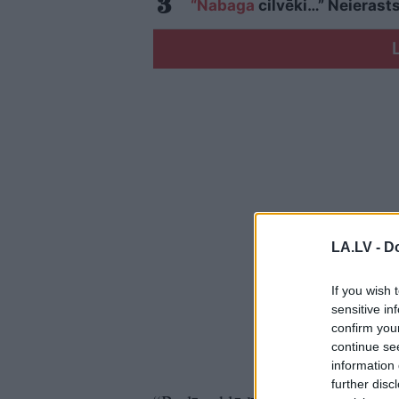
“Nabaga
cilvēki…” Neierasts
LA.LV -
Do
If you wish 
sensitive in
confirm you
continue se
information 
further disc