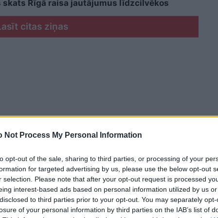
 skats Rīgā raisa jautājumus līdzcilvēkos
Lasīt citas ziņas
 Not Process My Personal Information
to opt-out of the sale, sharing to third parties, or processing of your per
formation for targeted advertising by us, please use the below opt-out s
r selection. Please note that after your opt-out request is processed y
eing interest-based ads based on personal information utilized by us or
disclosed to third parties prior to your opt-out. You may separately opt-
losure of your personal information by third parties on the IAB’s list of