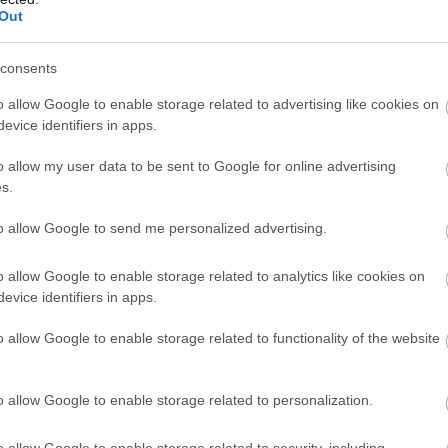
nieks tiesā nespēj
klienti nonākuši
Out
īt asaras
neapskaužamā
Atcelt
Ziņot
situācijā
consents
o allow Google to enable storage related to advertising like cookies on
 uz Vācijas varasiestāžu lēmumu noteikt
evice identifiers in apps.
 atzīmēta 77.gadadiena kopš Otrā pasaules kara
o allow my user data to be sent to Google for online advertising
izliegta gan Krievijas, gan Ukrainas karoga
s.
u atbalstītāju sadursmes.
to allow Google to send me personalized advertising.
o allow Google to enable storage related to analytics like cookies on
evice identifiers in apps.
o allow Google to enable storage related to functionality of the website
o allow Google to enable storage related to personalization.
o allow Google to enable storage related to security, including