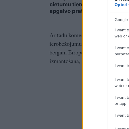
cietumu tiem, kuri
saim
Opted 
apgalvo pretējo
vald
Google 
I want t
Ar tādu komentāru Kuleba reaģēja
web or d
ierobežojumus 15 vietās, kur tika
I want t
beigām Eiropā. Cita starpā tika a
purpose
izmantošana, lai novērstu abu puš
I want 
I want t
web or d
I want t
or app.
I want t
I want t