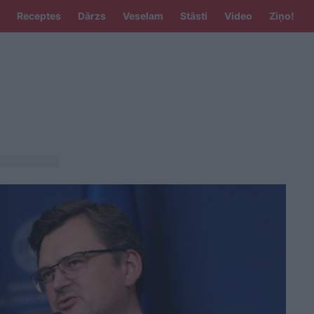
Receptes
Dārzs
Veselam
Stāsti
Video
Ziņo!