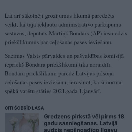
Lai arī sākotnēji grozījumus likumā paredzēts
veikt, lai tajā iekļautu administratīvo pārkāpumu
sastāvus, deputāts Mārtiņš Bondars (AP) iesniedzis
priekšlikumus par ceļošanas pases ieviešanu.
Saeimas Valsts pārvaldes un pašvaldības komisijā
iepriekš Bondara priekšlikumi tika noraidīti.
Bondara priekšlikumi paredz Latvijas pilsoņa
ceļošanas pases ieviešanu, ierosinot, ka šī norma
spēkā varētu stāties 2021.gada 1.janvārī.
CITI ŠOBRĪD LASA
Gredzens pirkstā vēl pirms 18
gadu sasniegšanas. Latvijā
audzis nepilngadīgo līgavu