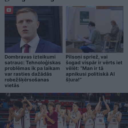
Dombravas izteikumi
Pilsoņi spriež, vai
satrauc: Tehnoloģiskas
šogad vispār ir vērts iet
problēmas ik pa laikam
vēlēt: “Man ir tā
var rasties dažādās
apnikusi politiskā AI
robežšķērsošanas
šļura!”
vietās