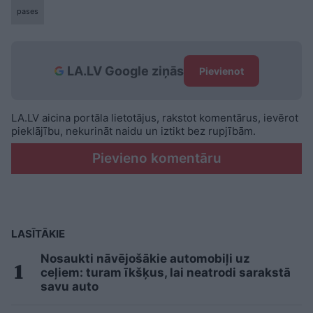
pases
LA.LV Google ziņās
Pievienot
LA.LV aicina portāla lietotājus, rakstot komentārus, ievērot
pieklājību, nekurināt naidu un iztikt bez rupjībām.
Pievieno komentāru
LASĪTĀKIE
Nosaukti nāvējošākie automobiļi uz
ceļiem: turam īkšķus, lai neatrodi sarakstā
savu auto