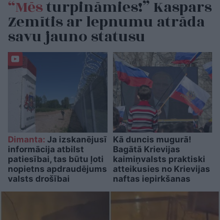
“Mēs
turpināmies!” Kaspars
Zemītis ar lepnumu atrāda
savu jauno statusu
Dimanta:
Ja izskanējusī
Kā duncis mugurā!
informācija atbilst
Bagātā Krievijas
patiesībai, tas būtu ļoti
kaimiņvalsts praktiski
nopietns apdraudējums
atteikusies no Krievijas
valsts drošībai
naftas iepirkšanas