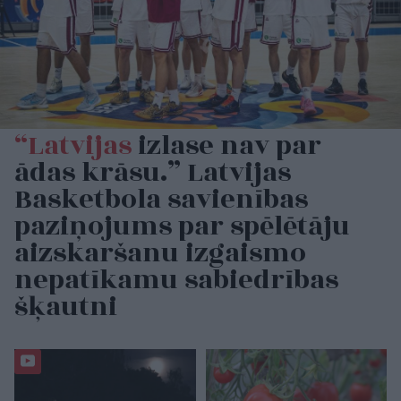
“Latvijas
izlase nav par
ādas krāsu.” Latvijas
Basketbola savienības
paziņojums par spēlētāju
aizskaršanu izgaismo
nepatīkamu sabiedrības
šķautni