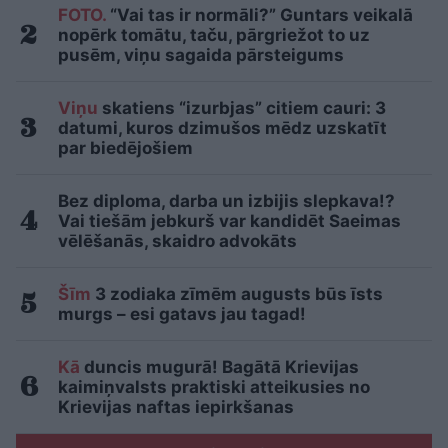
FOTO.
“Vai tas ir normāli?” Guntars veikalā
nopērk tomātu, taču, pārgriežot to uz
pusēm, viņu sagaida pārsteigums
Viņu
skatiens “izurbjas” citiem cauri: 3
datumi, kuros dzimušos mēdz uzskatīt
par biedējošiem
Bez diploma, darba un izbijis slepkava!?
Vai tiešām jebkurš var kandidēt Saeimas
vēlēšanās, skaidro advokāts
Šīm
3 zodiaka zīmēm augusts būs īsts
murgs – esi gatavs jau tagad!
Kā
duncis mugurā! Bagātā Krievijas
kaimiņvalsts praktiski atteikusies no
Krievijas naftas iepirkšanas