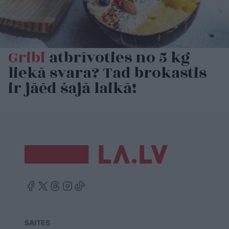
Gribi
atbrīvoties no 5 kg
liekā svara? Tad brokastis
ir jāēd šajā laikā!
SAITES