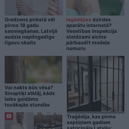
Gredzens pirkstā vēl
Iegādājies
dzirdes
pirms 18 gadu
aparātu internetā?
sasniegšanas. Latvijā
Veselības inspekcija
audzis nepilngadīgo
steidzami aicina
līgavu skaits
pārbaudīt modeļa
numuru
Vai nakts būs vēsa?
Sinoptiķi atklāj, kāds
laiks gaidāms
tuvākajās stundās
Traģēdija, kas pirms
septiņiem gadiem
satricināja Latviju: