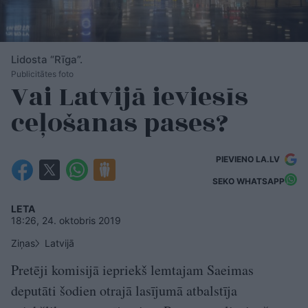
Lidosta “Rīga”.
Publicitātes foto
Vai Latvijā ieviesīs
ceļošanas pases?
PIEVIENO LA.LV
SEKO WHATSAPP
LETA
18:26, 24. oktobris 2019
Ziņas
Latvijā
Pretēji komisijā iepriekš lemtajam Saeimas
deputāti šodien otrajā lasījumā atbalstīja