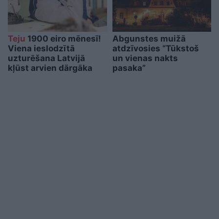
Teju
1900 eiro mēnesī!
Abgunstes muižā
Viena ieslodzītā
atdzīvosies “Tūkstoš
uzturēšana Latvijā
un vienas nakts
kļūst arvien dārgāka
pasaka”