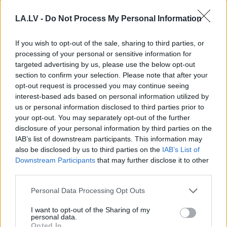
Rūgts!
Latvijā slavenākais
LA.LV -
Do Not Process My Personal Information
japānis Masaki mijis
If you wish to opt-out of the sale, sharing to third parties, or
gredzenus ar mīļoto –
processing of your personal or sensitive information for
kāzās izskanēja arī īpaši
targeted advertising by us, please use the below opt-out
section to confirm your selection. Please note that after your
skaista latviešu dziesma
opt-out request is processed you may continue seeing
interest-based ads based on personal information utilized by
us or personal information disclosed to third parties prior to
your opt-out. You may separately opt-out of the further
disclosure of your personal information by third parties on the
IAB’s list of downstream participants. This information may
also be disclosed by us to third parties on the
IAB’s List of
Downstream Participants
that may further disclose it to other
third parties.
Zelenskis gatavs
Šo
kļūdu var pieļaut
Please note that this website/app uses one or more Google
Personal Data Processing Opt Outs
“sarežģītām sarunām”
daudzi! Pēc “Maxima”
services and may gather and store information including but
ar Putinu; Slaidiņš
apmeklējuma klients
not limited to your visit or usage behaviour. You may click to
I want to opt-out of the Sharing of my
personal data.
pasaka, kas visu varētu
brīdina citus
grant or deny consent to Google and its third-party tags to
Opted In