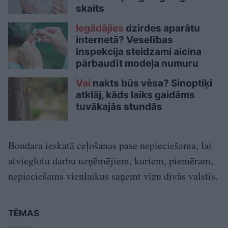
skaits
Iegādājies
dzirdes aparātu
internetā? Veselības
inspekcija steidzami aicina
pārbaudīt modeļa numuru
Vai
nakts būs vēsa? Sinoptiķi
atklāj, kāds laiks gaidāms
tuvākajās stundās
Bondara ieskatā ceļošanas pase nepieciešama, lai
atvieglotu darbu uzņēmējiem, kuriem, piemēram,
nepieciešams vienlaikus saņemt vīzu divās valstīs.
TĒMAS