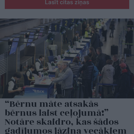
Lasīt citas ziņas
“Bērnu māte atsakās
bērnus laist ceļojumā!”
Notāre skaidro, kas šādos
gadījumos jāzina vecākiem