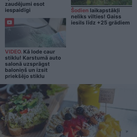
zaudējumi esot
iespaidīgi
Šodien
laikapstākļi
neliks vilties! Gaiss
iesils līdz +25 grādiem
VIDEO.
Kā lode caur
stiklu! Karstumā auto
salonā uzsprāgst
baloniņš un izsit
priekšējo stiklu