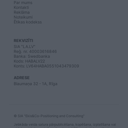
Par mums
Kontakti
Reklāma
Noteikumi
Ētikas kodekss
REKVIZĪTI
SIA "LA.LV"
Reģ. nr. 40003616846
Banka: Swedbanka
Kods: HABALV22
Konts: LV64HABA0551043479309
ADRESE
Blaumaņa 32 - 1A, Rīga
© SIA "Ekis&Co-Positioning and Consulting"
Jebkāda veida satura pārpublicēšana, kopēšana, izplatīšana vai