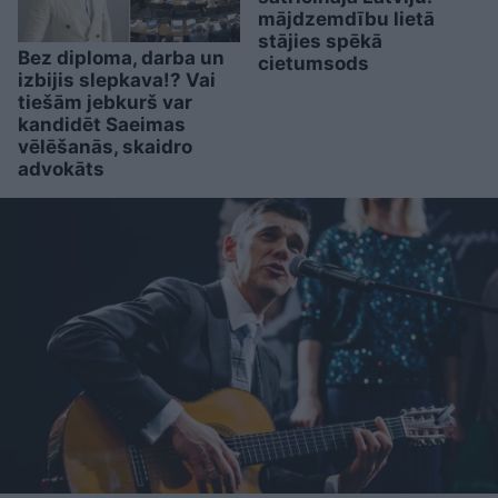
mājdzemdību lietā
stājies spēkā
Bez diploma, darba un
cietumsods
izbijis slepkava!? Vai
tiešām jebkurš var
kandidēt Saeimas
vēlēšanās, skaidro
advokāts