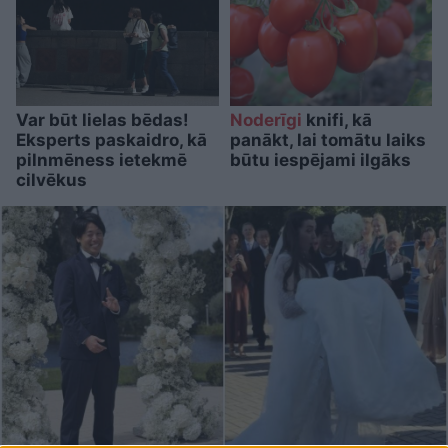
Var būt lielas bēdas!
Noderīgi
knifi, kā
Eksperts paskaidro, kā
panākt, lai tomātu laiks
pilnmēness ietekmē
būtu iespējami ilgāks
cilvēkus