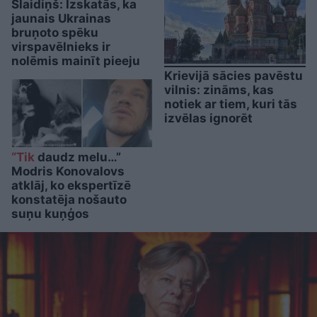
Slaidiņš: Izskatās, ka
jaunais Ukrainas
bruņoto spēku
virspavēlnieks ir
nolēmis mainīt pieeju
Krievijā sācies pavēstu
vilnis: zināms, kas
notiek ar tiem, kuri tās
izvēlas ignorēt
“Tik
daudz melu…”
Modris Konovalovs
atklāj, ko ekspertīzē
konstatēja nošauto
suņu kuņģos