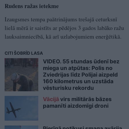
Rudens ražas ietekme
Izaugsmes tempa paātrinājums trešajā ceturksnī
lielā mērā ir saistīts ar pēdējos 3 gados labāko ražu
lauksaimniecībā, kā arī uzlabojumiem enerģētikā.
CITI ŠOBRĪD LASA
VIDEO. 55 stundas ūdenī bez
miega un atpūtas: Polis no
Zviedrijas līdz Polijai aizpeld
160 kilometrus un uzstāda
vēsturisku rekordu
Vācijā
virs militārās bāzes
pamanīti aizdomīgi droni
Pierīgā notikusi smaga avārija