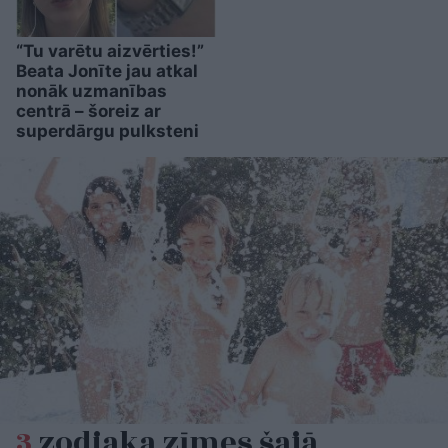
“Tu varētu aizvērties!”
Beata Jonīte jau atkal
nonāk uzmanības
centrā – šoreiz ar
superdārgu pulksteni
3
zodiaka zīmes šajā