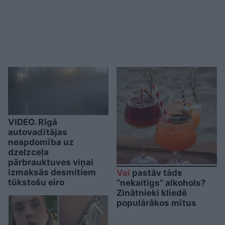
VIDEO. Rīgā
autovadītājas
neapdomība uz
dzelzceļa
pārbrauktuves viņai
izmaksās desmitiem
Vai
pastāv tāds
tūkstošu eiro
“nekaitīgs” alkohols?
Zinātnieki kliedē
populārākos mītus