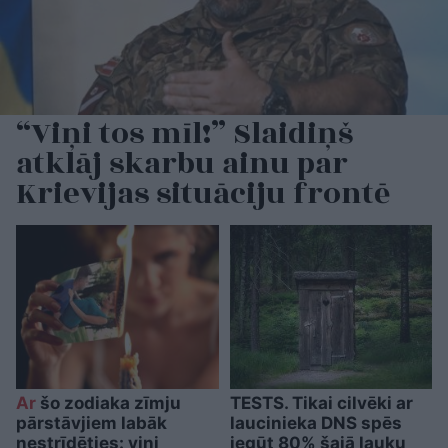
“Viņi tos mīl!” Slaidiņš
atklāj skarbu ainu par
Krievijas situāciju frontē
Ar
šo zodiaka zīmju
TESTS. Tikai cilvēki ar
pārstāvjiem labāk
laucinieka DNS spēs
nestrīdēties: viņi
iegūt 80% šajā lauku