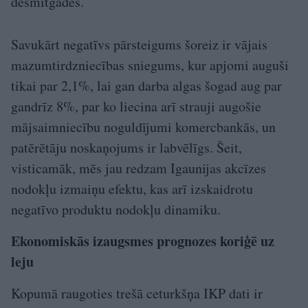
desmitgadēs.
Savukārt negatīvs pārsteigums šoreiz ir vājais
mazumtirdzniecības sniegums, kur apjomi auguši
tikai par 2,1%, lai gan darba algas šogad aug par
gandrīz 8%, par ko liecina arī strauji augošie
mājsaimniecību noguldījumi komercbankās, un
patērētāju noskaņojums ir labvēlīgs. Šeit,
visticamāk, mēs jau redzam Igaunijas akcīzes
nodokļu izmaiņu efektu, kas arī izskaidrotu
negatīvo produktu nodokļu dinamiku.
Ekonomiskās izaugsmes prognozes koriģē uz
leju
Kopumā raugoties trešā ceturkšņa IKP dati ir