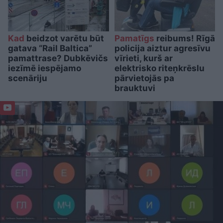
Kad
beidzot varētu būt
Pamatīgs
reibums! Rīgā
gatava “Rail Baltica”
policija aiztur agresīvu
pamattrase? Dubkēvičs
vīrieti, kurš ar
iezīmē iespējamo
elektrisko riteņkrēslu
scenāriju
pārvietojās pa
brauktuvi