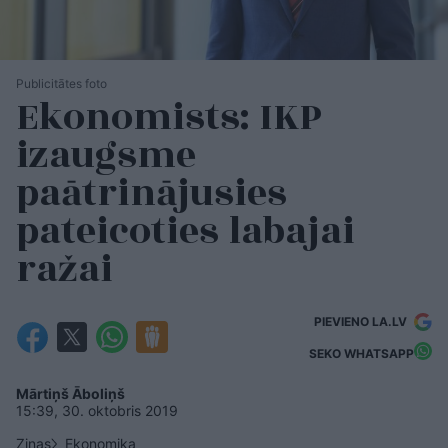
Publicitātes foto
Ekonomists: IKP
izaugsme
paātrinājusies
pateicoties labajai
ražai
PIEVIENO LA.LV
SEKO WHATSAPP
Mārtiņš Āboliņš
15:39, 30. oktobris 2019
Ziņas
Ekonomika