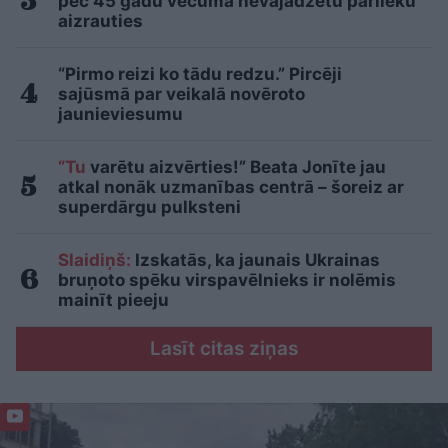
pēc 45 gadu vecuma nevajadzētu pārlieku
aizrauties
“Pirmo reizi ko tādu redzu.” Pircēji
sajūsmā par veikalā novēroto
jaunieviesumu
“Tu
varētu aizvērties!” Beata Jonīte jau
atkal nonāk uzmanības centrā – šoreiz ar
superdārgu pulksteni
Slaidiņš:
Izskatās, ka jaunais Ukrainas
bruņoto spēku virspavēlnieks ir nolēmis
mainīt pieeju
Lasīt citas ziņas