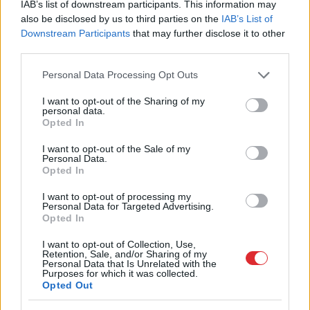
IAB’s list of downstream participants. This information may
also be disclosed by us to third parties on the
IAB’s List of
Downstream Participants
that may further disclose it to other
third parties.
TESTS. Cik daudz zini par
Latvijas dabu? Atpazīsti
Please note that this website/app uses one or more Google
Personal Data Processing Opt Outs
services and may gather and store information including but
kokus, augus un putnus
not limited to your visit or usage behaviour. You may click to
I want to opt-out of the Sharing of my
personal data.
attēlos!
grant or deny consent to Google and its third-party tags to
Opted In
use your data for below specified purposes in below Google
consent section.
I want to opt-out of the Sale of my
Personal Data.
Opted In
I want to opt-out of processing my
Personal Data for Targeted Advertising.
Opted In
I want to opt-out of Collection, Use,
Retention, Sale, and/or Sharing of my
Personal Data that Is Unrelated with the
Purposes for which it was collected.
Vācijā
virs militārās
“Man pat neomulīgi
Opted Out
bāzes pamanīti
palika!” Sēņotāja mežā
aizdomīgi droni
uziet ļoti biedējošu