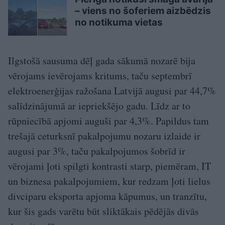
– viens no šoferiem aizbēdzis
no notikuma vietas
Ilgstošā sausuma dēļ gada sākumā nozarē bija
vērojams ievērojams kritums, taču septembrī
elektroenerģijas ražošana Latvijā augusi par 44,7%
salīdzinājumā ar iepriekšējo gadu. Līdz ar to
rūpniecībā apjomi auguši par 4,3%. Papildus tam
trešajā ceturksnī pakalpojumu nozaru izlaide ir
augusi par 3%, taču pakalpojumos šobrīd ir
vērojami ļoti spilgti kontrasti starp, piemēram, IT
un biznesa pakalpojumiem, kur redzam ļoti lielus
divciparu eksporta apjoma kāpumus, un tranzītu,
kur šis gads varētu būt sliktākais pēdējās divās