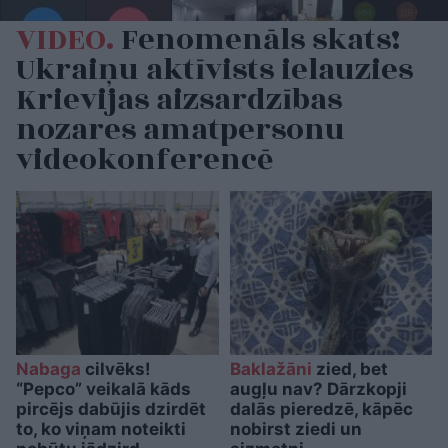
VIDEO.
Fenomenāls skats!
Ukraiņu aktīvists ielauzies
Krievijas aizsardzības
nozares amatpersonu
videokonferencē
Nabaga
cilvēks!
Baklažāni
zied, bet
“Pepco” veikalā kāds
augļu nav? Dārzkopji
pircējs dabūjis dzirdēt
dalās pieredzē, kāpēc
to, ko viņam noteikti
nobirst ziedi un