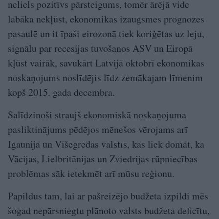
neliels pozitīvs pārsteigums, tomēr ārējā vide
labāka nekļūst, ekonomikas izaugsmes prognozes
pasaulē un it īpaši eirozonā tiek koriģētas uz leju,
signālu par recesijas tuvošanos ASV un Eiropā
kļūst vairāk, savukārt Latvijā oktobrī ekonomikas
noskaņojums noslīdējis līdz zemākajam līmenim
kopš 2015. gada decembra.
Salīdzinoši straujš ekonomiskā noskaņojuma
pasliktinājums pēdējos mēnešos vērojams arī
Igaunijā un Višegredas valstīs, kas liek domāt, ka
Vācijas, Lielbritānijas un Zviedrijas rūpniecības
problēmas sāk ietekmēt arī mūsu reģionu.
Papildus tam, lai ar pašreizējo budžeta izpildi mēs
šogad nepārsniegtu plānoto valsts budžeta deficītu,