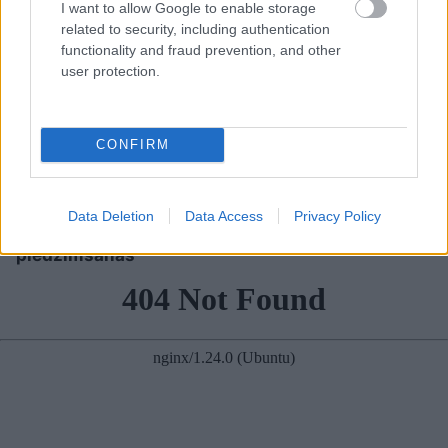
I want to allow Google to enable storage
related to security, including authentication
functionality and fraud prevention, and other
user protection.
CONFIRM
“Man nebija tās mātes
“Pirmo reizi ko tādu
jūtas…” Elīna
redzu.” Pircēji sajūsmā
Didrihsone atklāti par
par veikalā novēroto
Data Deletion
Data Access
Privacy Policy
laiku pēc dēla
jaunieviesumu
piedzimšanas