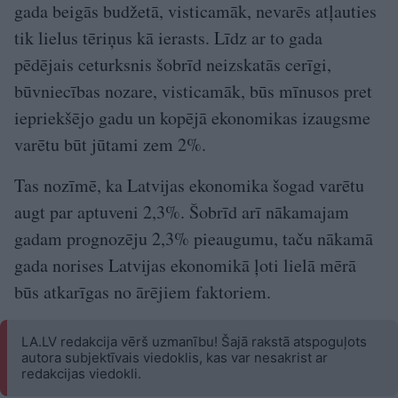
gada beigās budžetā, visticamāk, nevarēs atļauties
tik lielus tēriņus kā ierasts. Līdz ar to gada
pēdējais ceturksnis šobrīd neizskatās cerīgi,
būvniecības nozare, visticamāk, būs mīnusos pret
iepriekšējo gadu un kopējā ekonomikas izaugsme
varētu būt jūtami zem 2%.
Tas nozīmē, ka Latvijas ekonomika šogad varētu
augt par aptuveni 2,3%. Šobrīd arī nākamajam
gadam prognozēju 2,3% pieaugumu, taču nākamā
gada norises Latvijas ekonomikā ļoti lielā mērā
būs atkarīgas no ārējiem faktoriem.
LA.LV redakcija vērš uzmanību! Šajā rakstā atspoguļots
autora subjektīvais viedoklis, kas var nesakrist ar
redakcijas viedokli.