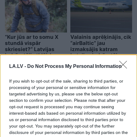
“Kur jūs ar to somu X
Valainis aprēķinājis, cik
stundā vispār
“airBaltic” jau
skriesiet?” Latvijas
izmaksājis katram
iedzīvotāji atklāj, kas
Latvijas iedzīvotājam
atrodas viņu 72 stundu
LA.LV -
Do Not Process My Personal Information
somās
If you wish to opt-out of the sale, sharing to third parties, or
processing of your personal or sensitive information for
targeted advertising by us, please use the below opt-out
section to confirm your selection. Please note that after your
opt-out request is processed you may continue seeing
interest-based ads based on personal information utilized by
us or personal information disclosed to third parties prior to
your opt-out. You may separately opt-out of the further
disclosure of your personal information by third parties on the