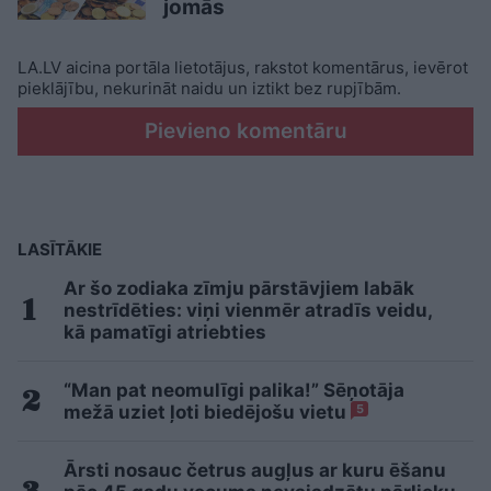
jomās
LA.LV aicina portāla lietotājus, rakstot komentārus, ievērot
pieklājību, nekurināt naidu un iztikt bez rupjībām.
Pievieno komentāru
LASĪTĀKIE
Ar šo zodiaka zīmju pārstāvjiem labāk
nestrīdēties: viņi vienmēr atradīs veidu,
kā pamatīgi atriebties
“Man pat neomulīgi palika!” Sēņotāja
mežā uziet ļoti biedējošu vietu
5
Ārsti nosauc četrus augļus ar kuru ēšanu