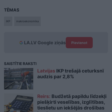
TĒMAS
IKP
makroekonomika
LA.LV Google ziņās
Pievienot
SAISTĪTIE RAKSTI
Latvijas
IKP trešajā ceturksnī
audzis par 2,8%
Reirs:
Budžetā papildu līdzekļi
piešķirti veselības, izglītības,
tieslietu un iekšējās drošības