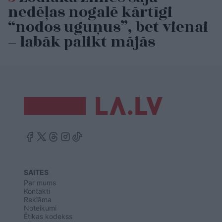
nedēļas nogalē kārtīgi
“nodos uguņus”, bet vienai
– labāk palikt mājās
SAITES
Par mums
Kontakti
Reklāma
Noteikumi
Ētikas kodekss