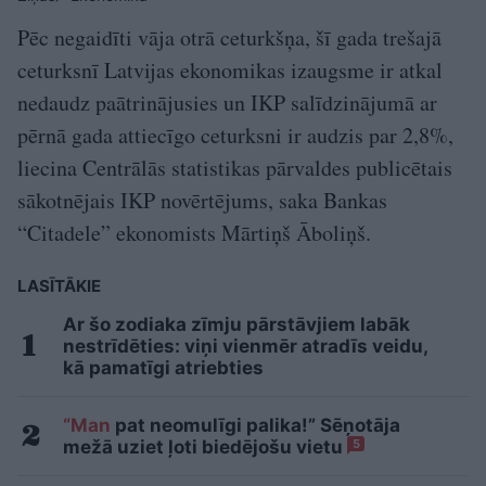
Pēc negaidīti vāja otrā ceturkšņa, šī gada trešajā
ceturksnī Latvijas ekonomikas izaugsme ir atkal
nedaudz paātrinājusies un IKP salīdzinājumā ar
pērnā gada attiecīgo ceturksni ir audzis par 2,8%,
liecina Centrālās statistikas pārvaldes publicētais
sākotnējais IKP novērtējums, saka Bankas
“Citadele” ekonomists Mārtiņš Āboliņš.
LASĪTĀKIE
Ar šo zodiaka zīmju pārstāvjiem labāk
nestrīdēties: viņi vienmēr atradīs veidu,
kā pamatīgi atriebties
“Man
pat neomulīgi palika!” Sēņotāja
mežā uziet ļoti biedējošu vietu
5