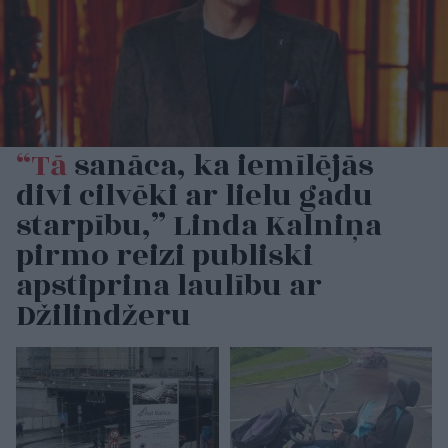
“Tā
sanāca, ka iemīlējās
divi cilvēki ar lielu gadu
starpību,” Linda Kalniņa
pirmo reizi publiski
apstiprina laulību ar
Džilindžeru