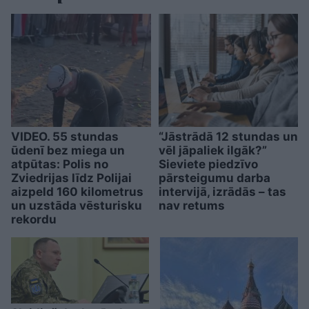
VIDEO. 55 stundas
“Jāstrādā 12 stundas un
ūdenī bez miega un
vēl jāpaliek ilgāk?”
atpūtas: Polis no
Sieviete piedzīvo
Zviedrijas līdz Polijai
pārsteigumu darba
aizpeld 160 kilometrus
intervijā, izrādās – tas
un uzstāda vēsturisku
nav retums
rekordu