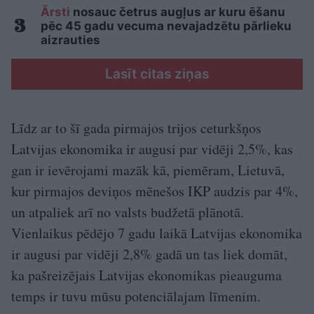
Ārsti
nosauc četrus augļus ar kuru ēšanu
pēc 45 gadu vecuma nevajadzētu pārlieku
aizrauties
Lasīt citas ziņas
Līdz ar to šī gada pirmajos trijos ceturkšņos
Latvijas ekonomika ir augusi par vidēji 2,5%, kas
gan ir ievērojami mazāk kā, piemēram, Lietuvā,
kur pirmajos deviņos mēnešos IKP audzis par 4%,
un atpaliek arī no valsts budžetā plānotā.
Vienlaikus pēdējo 7 gadu laikā Latvijas ekonomika
ir augusi par vidēji 2,8% gadā un tas liek domāt,
ka pašreizējais Latvijas ekonomikas pieauguma
temps ir tuvu mūsu potenciālajam līmenim.