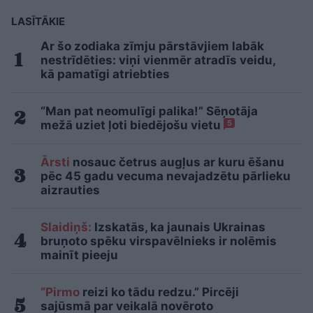
LASĪTĀKIE
Ar šo zodiaka zīmju pārstāvjiem labāk
nestrīdēties: viņi vienmēr atradīs veidu,
kā pamatīgi atriebties
“Man pat neomulīgi palika!” Sēņotāja
mežā uziet ļoti biedējošu vietu
5
Ārsti
nosauc četrus augļus ar kuru ēšanu
pēc 45 gadu vecuma nevajadzētu pārlieku
aizrauties
Slaidiņš:
Izskatās, ka jaunais Ukrainas
bruņoto spēku virspavēlnieks ir nolēmis
mainīt pieeju
“Pirmo
reizi ko tādu redzu.” Pircēji
sajūsmā par veikalā novēroto