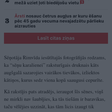
mežā uziet ļoti biedējošu vietu
5
Ārsti
nosauc četrus augļus ar kuru ēšanu
pēc 45 gadu vecuma nevajadzētu pārlieku
aizrauties
Lasīt citas ziņas
Sēņotāja Rimvīda iesūtītajās fotogrāfijās redzams,
ka “sēņu karalienei” raksturīgais druknais kāts
augšgalā sazarojies vairākos tievākos, izliektos
kātiņos, kurus sedz viena kopā saaugusi cepurīte.
Kā rakstījis pats atradējs, ieraugot šīs sēnes, viņš
ne mirkli nav šaubījies, ka tās tiešām ir baravikas,
taču vēlējies uzzināt, kas tām licis izaugt tik