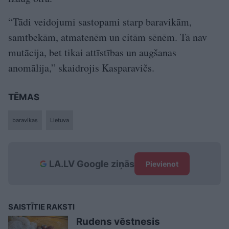
“Tādi veidojumi sastopami starp baravikām,
samtbekām, atmatenēm un citām sēnēm. Tā nav
mutācija, bet tikai attīstības un augšanas
anomālija,” skaidrojis Kasparavičs.
TĒMAS
baravikas
Lietuva
LA.LV Google ziņās
Pievienot
SAISTĪTIE RAKSTI
Rudens vēstnesis