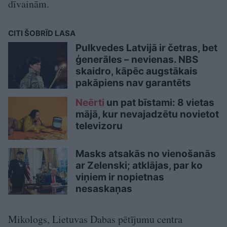
dīvainām.
CITI ŠOBRĪD LASA
Pulkvedes Latvijā ir četras, bet
ģenerāles – nevienas. NBS
skaidro, kāpēc augstākais
pakāpiens nav garantēts
Neērti
un pat bīstami: 8 vietas
mājā, kur nevajadzētu novietot
televizoru
Masks atsakās no vienošanās
ar Zelenski; atklājas, par ko
viņiem ir nopietnas
nesaskaņas
Mikologs, Lietuvas Dabas pētījumu centra