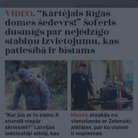
VIDEO.
“Kārtējais Rīgas
domes šedevrs!” Šoferis
dusmīgs par nejēdzīgo
stabiņu izvietojumu, kas
patiesībā ir bīstams
“Kur jūs ar to somu X
Masks
atsakās no
stundā vispār
vienošanās ar Zelenski;
skriesiet?” Latvijas
atklājas, par ko viņiem
iedzīvotāji atklāj, kas
ir nopietnas