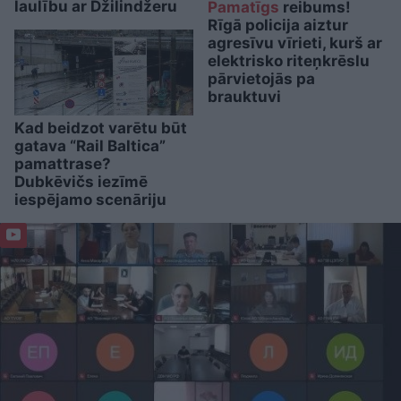
laulību ar Džilindžeru
Pamatīgs
reibums!
Rīgā policija aiztur
agresīvu vīrieti, kurš ar
elektrisko riteņkrēslu
pārvietojās pa
brauktuvi
Kad beidzot varētu būt
gatava “Rail Baltica”
pamattrase?
Dubkēvičs iezīmē
iespējamo scenāriju