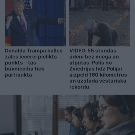
Donalda Trampa balles
VIDEO. 55 stundas
zāles iecerei pielikts
ūdenī bez miega un
punkts – tās
atpūtas: Polis no
būvniecība tiek
Zviedrijas līdz Polijai
pārtraukta
aizpeld 160 kilometrus
un uzstāda vēsturisku
rekordu