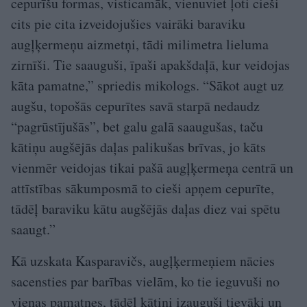
cepurīšu formas, visticamāk, vienuviet ļoti cieši
cits pie cita izveidojušies vairāki baraviku
augļķermeņu aizmetņi, tādi milimetra lieluma
zirnīši. Tie saauguši, īpaši apakšdaļā, kur veidojas
kāta pamatne,” spriedis mikologs. “Sākot augt uz
augšu, topošās cepurītes savā starpā nedaudz
“pagrūstījušās”, bet galu galā saaugušas, taču
kātiņu augšējās daļas palikušas brīvas, jo kāts
vienmēr veidojas tikai pašā augļķermeņa centrā un
attīstības sākumposmā to cieši apņem cepurīte,
tādēļ baraviku kātu augšējās daļas diez vai spētu
saaugt.”
Kā uzskata Kasparavičs, augļķermeņiem nācies
sacensties par barības vielām, ko tie ieguvuši no
vienas pamatnes, tādēļ kātiņi izauguši tievāki un