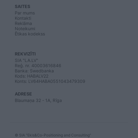
SAITES
Par mums
Kontakti
Reklāma
Noteikumi
Ētikas kodekss
REKVIZĪTI
SIA "LA.LV"
Reģ. nr. 40003616846
Banka: Swedbanka
Kods: HABALV22
Konts: LV64HABA0551043479309
ADRESE
Blaumaņa 32 - 1A, Rīga
© SIA "Ekis&Co-Positioning and Consulting"