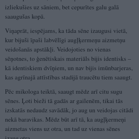
izliekušies uz sāniem, bet cepurītes galu galā
saaugušas kopā.
Viņaprāt, iespējams, ka tāda sēne izaugusi vietā,
kur bijuši īpaši labvēlīgi augļķermeņu aizmetņu
veidošanās apstākļi. Veidojoties no vienas
sēņotnes, to ģenētiskais materiāls bijis identisks –
kā identiskiem dvīņiem, un nav bijis imūnbarjeras,
kas agrīnajā attīstības stadijā traucētu tiem saaugt.
Pēc mikologa teiktā, saaugt mēdz arī citu sugu
sēnes. Ļoti bieži tā gadās ar gailenēm, tikai tās
izskatās nedaudz savādāk, jo aug un veidojas citādi
nekā baravikas. Mēdz būt arī tā, ka augļķermeņi
aizmetas viens uz otra, un tad uz vienas sēnes
izaug otra.