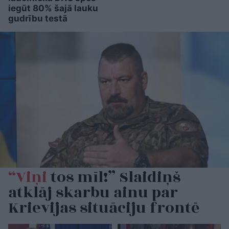
iegūt 80% šajā lauku
gudrību testā
“Viņi
tos mīl!” Slaidiņš
atklāj skarbu ainu par
Krievijas situāciju frontē