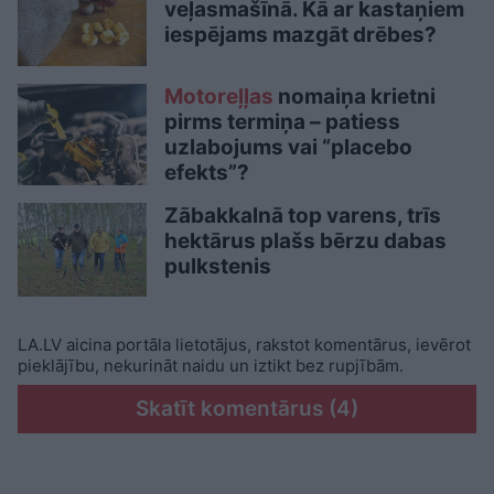
veļasmašīnā. Kā ar kastaņiem
iespējams mazgāt drēbes?
Motoreļļas
nomaiņa krietni
pirms termiņa – patiess
uzlabojums vai “placebo
efekts”?
Zābakkalnā top varens, trīs
hektārus plašs bērzu dabas
pulkstenis
LA.LV aicina portāla lietotājus, rakstot komentārus, ievērot
pieklājību, nekurināt naidu un iztikt bez rupjībām.
Skatīt komentārus (4)