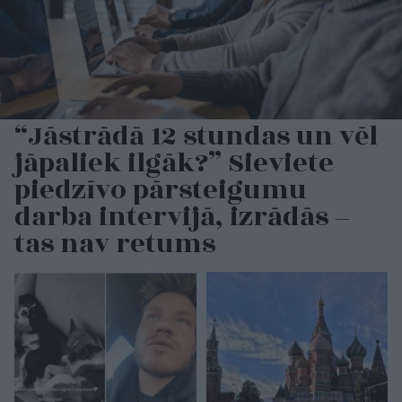
“Jāstrādā 12 stundas un vēl
jāpaliek ilgāk?” Sieviete
piedzīvo pārsteigumu
darba intervijā, izrādās –
tas nav retums