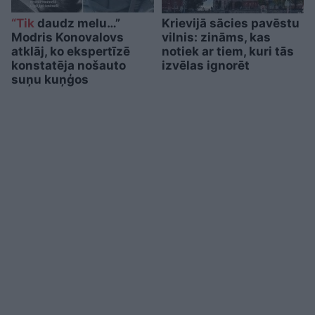
“Tik
daudz melu…”
Krievijā sācies pavēstu
Modris Konovalovs
vilnis: zināms, kas
atklāj, ko ekspertīzē
notiek ar tiem, kuri tās
konstatēja nošauto
izvēlas ignorēt
suņu kuņģos