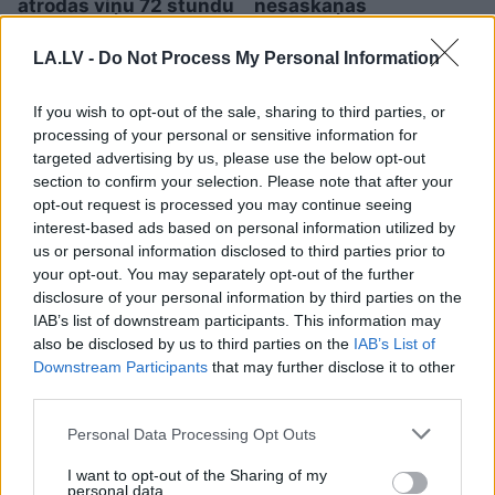
atrodas viņu 72 stundu
nesaskaņas
somās
LA.LV -
Do Not Process My Personal Information
If you wish to opt-out of the sale, sharing to third parties, or
processing of your personal or sensitive information for
targeted advertising by us, please use the below opt-out
section to confirm your selection. Please note that after your
opt-out request is processed you may continue seeing
interest-based ads based on personal information utilized by
us or personal information disclosed to third parties prior to
your opt-out. You may separately opt-out of the further
disclosure of your personal information by third parties on the
IAB’s list of downstream participants. This information may
also be disclosed by us to third parties on the
IAB’s List of
Neērti
un pat bīstami: 8
Downstream Participants
that may further disclose it to other
vietas mājā, kur
third parties.
nevajadzētu novietot
Please note that this website/app uses one or more Google
Personal Data Processing Opt Outs
services and may gather and store information including but
televizoru
not limited to your visit or usage behaviour. You may click to
I want to opt-out of the Sharing of my
personal data.