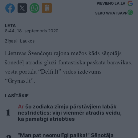
PIEVIENO LA.LV
SEKO WHATSAPP
LETA
8:44, 18. septembris 2020
Ziņas
Laukos
Lietuvas Švenčoņu rajona mežos kāds sēņotājs
šonedēļ atradis gluži fantastiska paskata baravikas,
vēsta portāla “Delfi.lt” vides izdevums
“Grynas.lt”.
LASĪTĀKIE
Ar
šo zodiaka zīmju pārstāvjiem labāk
nestrīdēties: viņi vienmēr atradīs veidu,
kā pamatīgi atriebties
“Man pat neomulīgi palika!” Sēņotāja