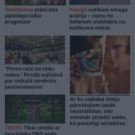
Sestdienas
plāni būs
Pierīgā
notikusi smaga
jāpielāgo laika
avārija – viens no
prognozei
šoferiem aizbēdzis no
notikuma vietas
“Pirmo reizi ko tādu
redzu.” Pircēji sajūsmā
par veikalā novēroto
jaunieviesumu
Ar šo zodiaka zīmju
pārstāvjiem labāk
nestrīdēties: viņi
vienmēr atradīs veidu,
kā pamatīgi atriebties
TESTS.
Tikai cilvēki ar
laucinieka DNS spēs