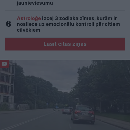
jaunieviesumu
Astroloģe
izceļ 3 zodiaka zīmes, kurām ir
nosliece uz emocionālu kontroli pār citiem
cilvēkiem
Lasīt citas ziņas