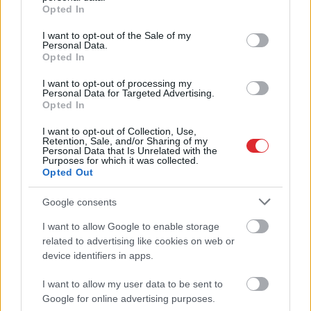
grant or deny consent to Google and its third-party tags to
Opted In
use your data for below specified purposes in below Google
consent section.
I want to opt-out of the Sale of my
Personal Data.
Opted In
I want to opt-out of processing my
Personal Data for Targeted Advertising.
Opted In
I want to opt-out of Collection, Use,
“Trīs komisijas vienai
“Man pat neomulīgi
Retention, Sale, and/or Sharing of my
Personal Data that Is Unrelated with the
biļetei – vai drīz būs arī
palika!” Sēņotāja mežā
Purposes for which it was collected.
ceturtā?” Kultūras
uziet ļoti biedējošu
Opted Out
baudītāji ir patiesi
vietu
nikni, kur beigās
Google consents
“nostājas” pirkuma
cena
I want to allow Google to enable storage
Atcelt
Ziņot
related to advertising like cookies on web or
device identifiers in apps.
I want to allow my user data to be sent to
Google for online advertising purposes.