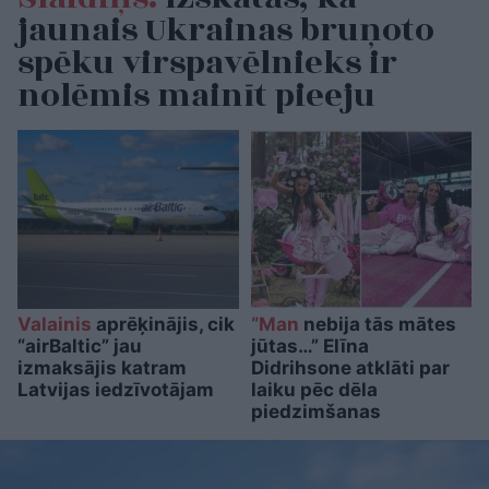
jaunais Ukrainas bruņoto
spēku virspavēlnieks ir
nolēmis mainīt pieeju
Valainis
aprēķinājis, cik
“Man
nebija tās mātes
“airBaltic” jau
jūtas…” Elīna
izmaksājis katram
Didrihsone atklāti par
Latvijas iedzīvotājam
laiku pēc dēla
piedzimšanas