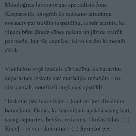
Mikoloģijas laboratorijas speciālists Jons
Kasparavičs fotogrāfijās redzamo atradumu
nosaucis par tiešām iespaidīgu, tomēr atzinis, ka
viņam būtu jāredz sēnes pašam un jāzina vairāk
par mežu, kur tās augušas, lai to varētu komentēt
sīkāk.
Vienlaikus viņš izteicis pārliecību, ka baraviku
neparastais izskats nav mutācijas rezultāts – to,
visticamāk, noteikuši augšanas apstākļi.
“Izskatās pēc baravikām – kaut arī ļoti dīvainām
baravikām. Gadās, ka baravikām apakšā saaug kāti,
saaug cepurītes, bet šīs, redzams, tikušas tālāk. (..)
Kādēļ – to var tikai minēt. (..) Spriežot pēc