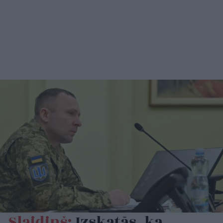
Slaidiņš:
Izskatās, ka