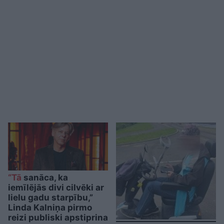
“Tā
sanāca, ka
iemīlējās divi cilvēki ar
lielu gadu starpību,”
Linda Kalniņa pirmo
reizi publiski apstiprina