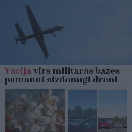
Vācijā
virs militārās bāzes
pamanīti aizdomīgi droni