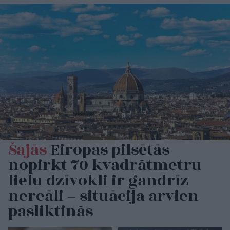
Šajās
Eiropas pilsētās
nopirkt 70 kvadrātmetru
lielu dzīvokli ir gandrīz
nereāli – situācija arvien
pasliktinās