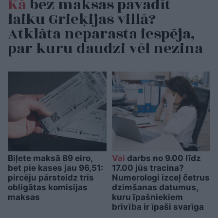
Kā
bez maksas pavadīt
laiku Grieķijas villā?
Atklāta neparasta iespēja,
par kuru daudzi vēl nezina
Biļete maksā 89 eiro,
Vai
darbs no 9.00 līdz
bet pie kases jau 96,51:
17.00 jūs tracina?
pircēju pārsteidz trīs
Numerologi izceļ četrus
obligātas komisijas
dzimšanas datumus,
maksas
kuru īpašniekiem
brīvība ir īpaši svarīga