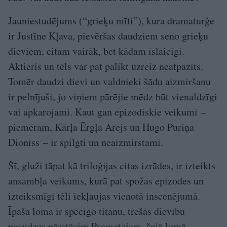
Jauniestudējums (“grieķu mīti”), kura dramaturģe
ir Justīne Kļava, pievēršas daudziem seno grieķu
dieviem, citam vairāk, bet kādam īslaicīgi.
Aktieris un tēls var pat palikt uzreiz neatpazīts.
Tomēr daudzi dievi un valdnieki šādu aizmiršanu
ir pelnījuši, jo viņiem pārējie mēdz būt vienaldzīgi
vai apkarojami. Kaut gan epizodiskie veikumi –
piemēram, Kārļa Ērgļa Arejs un Hugo Puriņa
Dionīss – ir spilgti un neaizmir­stami.
Šī, gluži tāpat kā triloģijas citas izrādes, ir izteikts
ansambļa veikums, kurā pat spožas epizodes un
izteiksmīgi tēli iekļaujas vienotā inscenējumā.
Īpaša loma ir spēcīgo titānu, trešās dievību
paaudzes pārstāvim Prometejam, šajā lomā