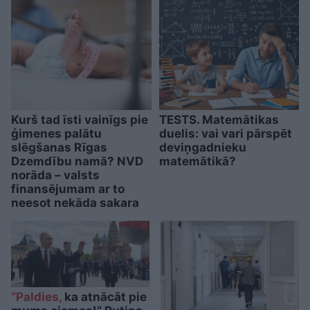
Kurš tad īsti vainīgs pie
TESTS. Matemātikas
ģimenes palātu
duelis: vai vari pārspēt
slēgšanas Rīgas
deviņgadnieku
Dzemdību namā? NVD
matemātikā?
norāda – valsts
finansējumam ar to
neesot nekāda sakara
“Paldies,
ka atnācāt pie