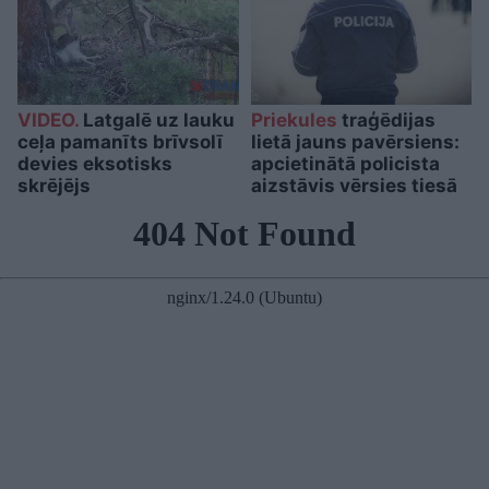
VIDEO.
Latgalē uz lauku
Priekules
traģēdijas
ceļa pamanīts brīvsolī
lietā jauns pavērsiens:
devies eksotisks
apcietinātā policista
skrējējs
aizstāvis vērsies tiesā