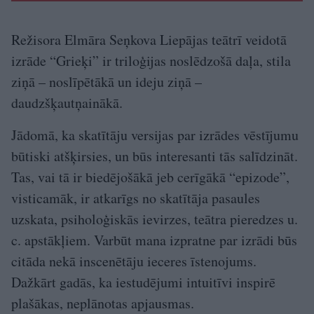
Režisora Elmāra Seņkova Liepājas teātrī veidotā
izrāde “Grieķi” ir triloģijas noslēdzošā daļa, stila
ziņā – noslīpētākā un ideju ziņā –
daudzšķautņainākā.
Jādomā, ka skatītāju versijas par izrādes vēstījumu
būtiski atšķirsies, un būs interesanti tās salīdzināt.
Tas, vai tā ir biedējošākā jeb cerīgākā “epizode”,
visticamāk, ir atkarīgs no skatītāja pasaules
uzskata, psiholoģiskās ievirzes, teātra pieredzes u.
c. apstākļiem. Varbūt mana izpratne par izrādi būs
citāda nekā inscenētāju ieceres īstenojums.
Dažkārt gadās, ka iestudējumi intuitīvi inspirē
plašākas, neplānotas apjausmas.