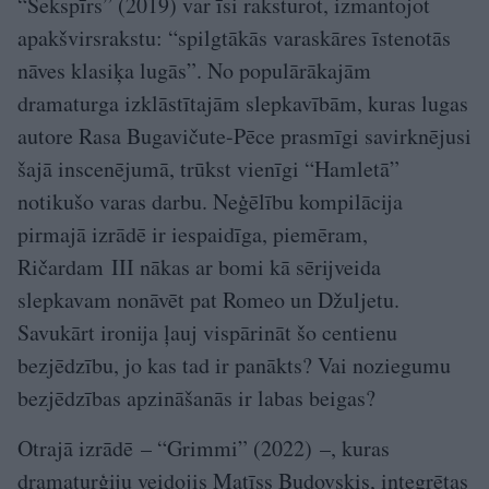
“Šekspīrs” (2019) var īsi raksturot, izmantojot
apakšvirsrakstu: “spilgtākās varaskāres īstenotās
nāves klasiķa lugās”. No populārākajām
dramaturga izklāstītajām slepkavībām, kuras lugas
autore Rasa Bugavičute-Pēce prasmīgi savirknējusi
šajā inscenējumā, trūkst vienīgi “Hamletā”
notikušo varas darbu. Neģēlību kompilācija
pirmajā izrādē ir iespaidīga, piemēram,
Ričardam III nākas ar bomi kā sērijveida
slepkavam nonāvēt pat Romeo un Džuljetu.
Savukārt ironija ļauj vispārināt šo centienu
bezjēdzību, jo kas tad ir panākts? Vai noziegumu
bezjēdzības apzināšanās ir labas beigas?
Otrajā izrādē – “Grimmi” (2022) –, kuras
dramaturģiju veidojis Matīss Budovskis, integrētas