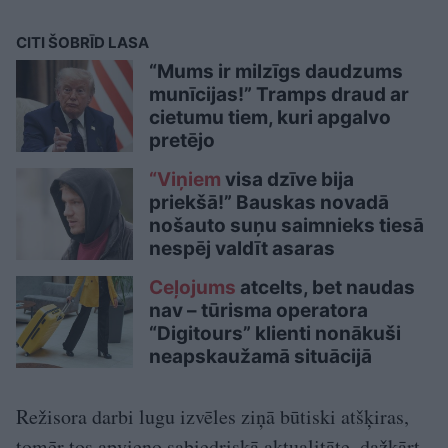
CITI ŠOBRĪD LASA
“Mums ir milzīgs daudzums
munīcijas!” Tramps draud ar
cietumu tiem, kuri apgalvo
pretējo
“Viņiem
visa dzīve bija
priekšā!” Bauskas novadā
nošauto suņu saimnieks tiesā
nespēj valdīt asaras
Ceļojums
atcelts, bet naudas
nav – tūrisma operatora
“Digitours” klienti nonākuši
neapskaužamā situācijā
Režisora darbi lugu izvēles ziņā būtiski atšķiras,
tomēr tos apvieno sabiedriskā aktualitāte, dažkārt