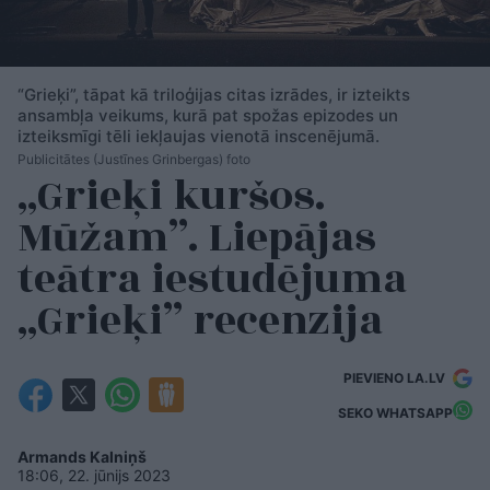
“Grieķi”, tāpat kā triloģijas citas izrādes, ir izteikts
ansambļa veikums, kurā pat spožas epizodes un
izteiksmīgi tēli iekļaujas vienotā inscenējumā.
Publicitātes (Justīnes Grinbergas) foto
„Grieķi kuršos.
Mūžam”. Liepājas
teātra iestudējuma
„Grieķi” recenzija
PIEVIENO LA.LV
SEKO WHATSAPP
Armands Kalniņš
18:06, 22. jūnijs 2023