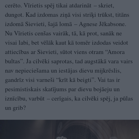
cerēto. Vīrietis spēj tikai atdarināt – skriet,
dungot. Kad izdomas ziņā visi striķi trūkst, titāns
izdomā Sievieti, šajā lomā – Agnese Jēkabsone.
Nu Vīrietis cenšas vairāk, tā, kā prot, sanāk ne
visai labi, bet vēlāk kaut kā tomēr izdodas veidot
attiecības ar Sievieti, sūtot viens otram “Amora
bultas”. Ja cilvēki saprotas, tad augstākā vara vairs
nav nepieciešama un iestājas dievu mijkrēslis,
gandrīz visi varneši “krīt kā beigti”. Vai tas ir
pesimistiskais skatījums par dievu bojāeju un
iznīcību, varbūt – cerīgais, ka cilvēki spēj, ja pūlas
un grib?