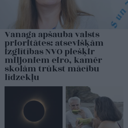
Vanaga apšauba valsts
prioritātes: atsevišķām
izglītības NVO piešķir
miljoniem eiro, kamēr
skolām trūkst mācību
līdzekļu