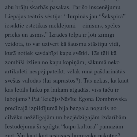
abu brāļu skarbās pasakas. Par šo inscenējumu
Liepājas teātris vēstīja: “Turpinās jau “Šekspīrā”
iesāktie estētikas meklējumi – cinisms, spēles
prieks un asinis.” Izrādes telpa ir ļoti zīmīgi
veidota, to var uztvert kā šausmu stāstiņu vidi,
kurā notiek savdabīgi kapu svētki. Tās tēli kā
zombīši izlien no kapu kopiņām, sākumā neko
artikulēti nespēj pateikt, vēlāk runā pašdarinātās
svešās valodās (lai saprastos?). Tas nekas, ka kaut
kas letāls laiku pa laikam atgadās, viss taču ir
labojams? Pat Teicējs/Nāvīte Egona Dombrovska
precīzajā izpildījumā bija bezgala noguris no
cilvēku nežēlīgajām un bezjēdzīgajām izdarībām.
Iestudējumā šī spilgtā “kapu kultūra” pamazām
zūd. Vai kaut kad iestāsies laimīgāka nākotne?