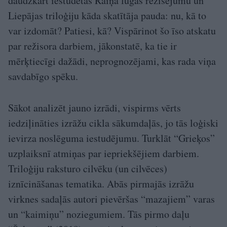
daudzkārt iestudētās Raiņa lugas režisējumu un
Liepājas triloģiju kāda skatītāja pauda: nu, kā to
var izdomāt? Patiesi, kā? Vispārinot šo īso atskatu
par režisora darbiem, jākonstatē, ka tie ir
mērķtiecīgi dažādi, nepro­gnozējami, kas rada viņa
savdabīgo spēku.
Sākot analizēt jauno izrādi, vispirms vērts
iedziļināties izrāžu cikla sākumdaļās, jo tās loģiski
ievirza noslēguma iestudējumu. Turklāt “Grieķos”
uzplaiksnī atmiņas par iepriekšējiem darbiem.
Triloģiju raksturo cilvēku (un cilvēces)
iznīcināšanas tematika. Abās pirmajās izrāžu
virknes sadaļās autori pievēršas “mazajiem” varas
un “kaimiņu” noziegumiem. Tās pirmo daļu