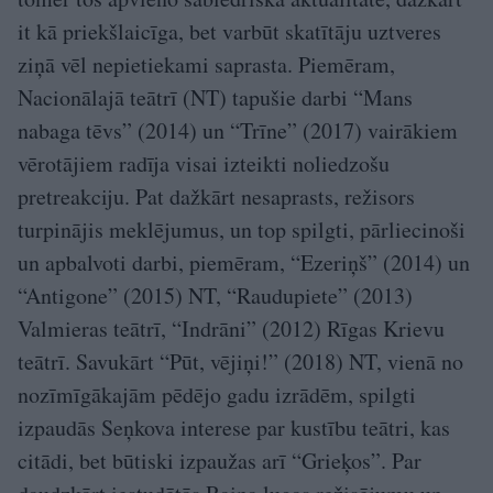
it kā priekšlaicīga, bet varbūt skatītāju uztveres
ziņā vēl nepietiekami saprasta. Piemēram,
Nacionālajā teātrī (NT) tapušie darbi “Mans
nabaga tēvs” (2014) un “Trīne” (2017) vairākiem
vērotājiem radīja visai izteikti noliedzošu
pretreakciju. Pat dažkārt nesaprasts, režisors
turpinājis meklējumus, un top spilgti, pārliecinoši
un apbalvoti darbi, piemēram, “Ezeriņš” (2014) un
“Antigone” (2015) NT, “Raudupiete” (2013)
Valmieras teātrī, “Indrāni” (2012) Rīgas Krievu
teātrī. Savukārt “Pūt, vējiņi!” (2018) NT, vienā no
nozīmīgākajām pēdējo gadu izrādēm, spilgti
izpaudās Seņkova interese par kustību teātri, kas
citādi, bet būtiski izpaužas arī “Grieķos”. Par