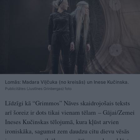
Lomās: Madara Viļčuka (no kreisās) un Inese Kučinska.
Publicitātes (Justīnes Grinbergas) foto
Līdzīgi kā “Grimmos” Nāves skaidrojošais teksts
arī šoreiz ir dots tikai vienam tēlam – Gājai/Zemei
Ineses Kučinskas tēlojumā, kura kļūst arvien
ironiskāka, sagumst zem daudzu citu dievu vēsās