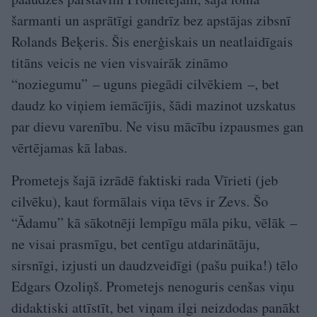
šarmanti un asprātīgi gandrīz bez apstājas zib­snī
Rolands Beķeris. Šis enerģiskais un neatlaidīgais
titāns veicis ne vien visvairāk zināmo
“noziegumu” – uguns piegādi cilvēkiem –, bet
daudz ko viņiem iemācījis, šādi mazinot uzskatus
par dievu varenību. Ne visu mācību izpausmes gan
vērtējamas kā labas.
Prometejs šajā izrādē faktiski rada Vīrieti (jeb
cilvēku), kaut formālais viņa tēvs ir Zevs. Šo
“Ādamu” kā sākotnēji lempīgu māla piku, vēlāk –
ne visai prasmīgu, bet centīgu atdarinātāju,
sirsnīgi, izjusti un daudzveidīgi (pašu puika!) tēlo
Edgars Ozoliņš. Prometejs nenoguris cenšas viņu
didaktiski attīstīt, bet viņam ilgi neizdodas panākt