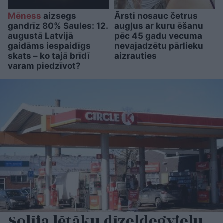
Mēness
aizsegs
Ārsti nosauc četrus
gandrīz 80% Saules: 12.
augļus ar kuru ēšanu
augustā Latvijā
pēc 45 gadu vecuma
gaidāms iespaidīgs
nevajadzētu pārlieku
skats – ko tajā brīdī
aizrauties
varam piedzīvot?
Solīja lētāku dīzeļdegvielu,