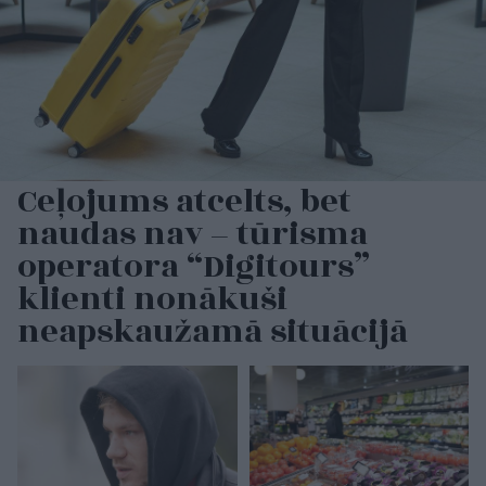
Ceļojums atcelts, bet
naudas nav – tūrisma
operatora “Digitours”
klienti nonākuši
neapskaužamā situācijā