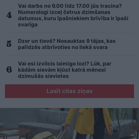
Vai darbs no 9.00 līdz 17.00 jūs tracina?
Numerologi izceļ četrus dzimšanas
datumus, kuru īpašniekiem brīvība ir īpaši
svarīga
Dzer un tievē? Nosauktas 9 tējas, kas
palīdzēs atbrīvoties no liekā svara
Vai esi izvilcis laimīgo lozi? Lūk, par
kādām sievām kļūst katrā mēnesī
dzimušās sievietes
Lasīt citas ziņas