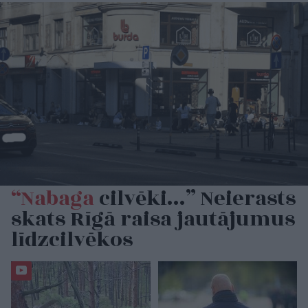
“Nabaga
cilvēki…” Neierasts
skats Rīgā raisa jautājumus
līdzcilvēkos