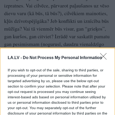
izpratnes. Vai cilvēce, pārvarot paļaušanos uz vēso
dievu varu (kā būs, tā būs?), cilvēkiem mainoties,
kļūs dzīvotspējīgāka? Jeb konflikti un iznīcība būs
mūžīga? Vai tā vienmēr būs visur, gan “grieķos”,
gan kuršos, gan citviet? Izrādē var saskatīt pamatu
gan pesimismam (nogurusī, daudzu vienaldzīgo
dievu pamestā Zeme), gan optimismam (cilvēka
LA.LV -
Do Not Process My Personal Information
izaugsme laiku laikos).
Lai gan šajā sezonā izdevās noskatīties mazāk
If you wish to opt-out of the sale, sharing to third parties, or
processing of your personal or sensitive information for
Liepājas teātra izrāžu, nekā biju cerējis, tā
targeted advertising by us, please use the below opt-out
(spriežot pēc labajām atsauksmēm arī par tiem
section to confirm your selection. Please note that after your
opt-out request is processed you may continue seeing
iestudējumiem, kurus plānoju lūkot) ir izdevusies,
interest-based ads based on personal information utilized by
kaut gan tajā ir arī pa spožai, pamācošai
us or personal information disclosed to third parties prior to
your opt-out. You may separately opt-out of the further
neveiksmei (gluži tāpat kā citos teātros). Cerams,
disclosure of your personal information by third parties on the