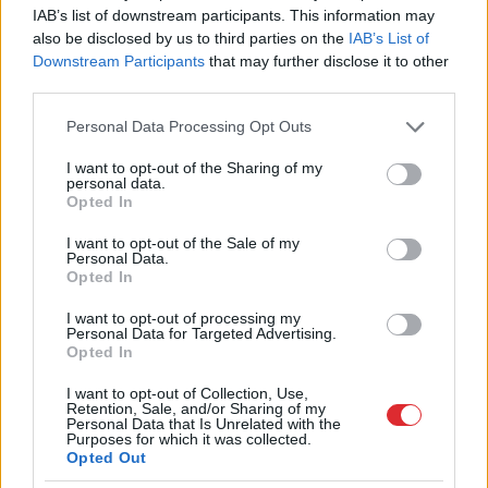
ka teātris vairāk viesosies Rīgā un citviet.
IAB’s list of downstream participants. This information may
Biežākas viesizrādes ir kļuvušas vēl svarīgākas
also be disclosed by us to third parties on the
IAB’s List of
Downstream Participants
that may further disclose it to other
līdz ar Latvijas Teātra darbinieku savienības
third parties.
lielisko iniciatīvu organizēt plašākas skatītāju
Please note that this website/app uses one or more Google
Personal Data Processing Opt Outs
balsojuma iespējas par izrādēm portālā
services and may gather and store information including but
not limited to your visit or usage behaviour. You may click to
I want to opt-out of the Sharing of my
“izrādes.lv”. Tieši skatītāju interese par izrādēm,
personal data.
grant or deny consent to Google and its third-party tags to
to apmeklēšanas iespējas un vērtējums taču ir
Opted In
use your data for below specified purposes in below Google
visbūtiskākais. Savukārt Elmāra Seņkova šīs
consent section.
I want to opt-out of the Sale of my
Personal Data.
sezonas veikumi ir pārliecinoši (arī trāpīgie
Opted In
“Nelabie. Pēc Dostojevska” Valmieras teātrī un
I want to opt-out of processing my
izaicinošais, provokatīvais “Ričards. Nekā
Personal Data for Targeted Advertising.
Opted In
personīga” NT. Lai visiem labs turpinājums
I want to opt-out of Collection, Use,
nākamajā posmā it visos teātros!
Retention, Sale, and/or Sharing of my
Personal Data that Is Unrelated with the
Purposes for which it was collected.
Opted Out
TĒMAS