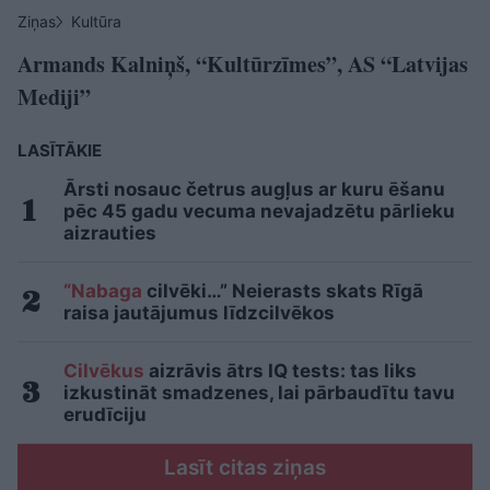
Ziņas
Kultūra
Armands Kalniņš, “Kultūrzīmes”, AS “Latvijas
Mediji”
LASĪTĀKIE
Ārsti nosauc četrus augļus ar kuru ēšanu
pēc 45 gadu vecuma nevajadzētu pārlieku
aizrauties
“Nabaga
cilvēki…” Neierasts skats Rīgā
raisa jautājumus līdzcilvēkos
Cilvēkus
aizrāvis ātrs IQ tests: tas liks
izkustināt smadzenes, lai pārbaudītu tavu
erudīciju
Lasīt citas ziņas