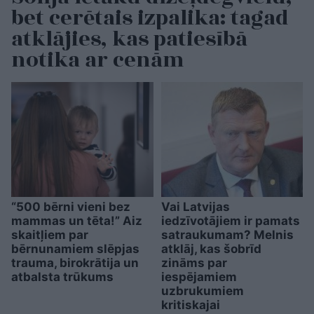
bet cerētais izpalika: tagad
atklājies, kas patiesībā
notika ar cenām
“500 bērni vieni bez
Vai Latvijas
mammas un tēta!” Aiz
iedzīvotājiem ir pamats
skaitļiem par
satraukumam? Melnis
bērnunamiem slēpjas
atklāj, kas šobrīd
trauma, birokrātija un
zināms par
atbalsta trūkums
iespējamiem
uzbrukumiem
kritiskajai