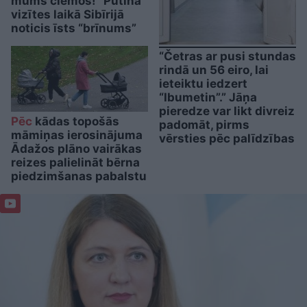
mums ciemos!” Putina
vizītes laikā Sibīrijā
noticis īsts “brīnums”
“Četras ar pusi stundas
rindā un 56 eiro, lai
ieteiktu iedzert
“Ibumetin”.” Jāņa
pieredze var likt divreiz
Pēc
kādas topošās
padomāt, pirms
māmiņas ierosinājuma
vērsties pēc palīdzības
Ādažos plāno vairākas
reizes palielināt bērna
piedzimšanas pabalstu