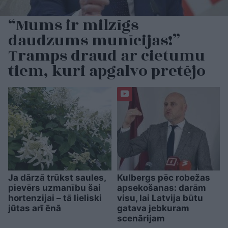
“Mums ir milzīgs
daudzums munīcijas!”
Tramps draud ar cietumu
tiem, kuri apgalvo pretējo
Ja dārzā trūkst saules,
Kulbergs pēc robežas
pievērs uzmanību šai
apsekošanas: darām
hortenzijai – tā lieliski
visu, lai Latvija būtu
jūtas arī ēnā
gatava jebkuram
scenārijam