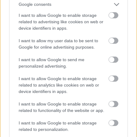
Google consents
Elmārs Seņkovs
Kultūrzīmes
Liepājas teātris
I want to allow Google to enable storage
Atcelt
Ziņot
related to advertising like cookies on web or
device identifiers in apps.
LA.LV Google ziņās
Pievienot
I want to allow my user data to be sent to
Google for online advertising purposes.
SAISTĪTIE RAKSTI
I want to allow Google to send me
personalized advertising.
„Režisores
priekšstatu
skavās.” Dailes teātra
I want to allow Google to enable storage
iestudējuma „Lilioms”
related to analytics like cookies on web or
recenzija
device identifiers in apps.
Simfoniskās sezonas
I want to allow Google to enable storage
noslēgums Liepājā un Rīgā.
related to functionality of the website or app.
Armands Znotiņš recenzē
aktuālos mūzikas notikumus
I want to allow Google to enable storage
related to personalization.