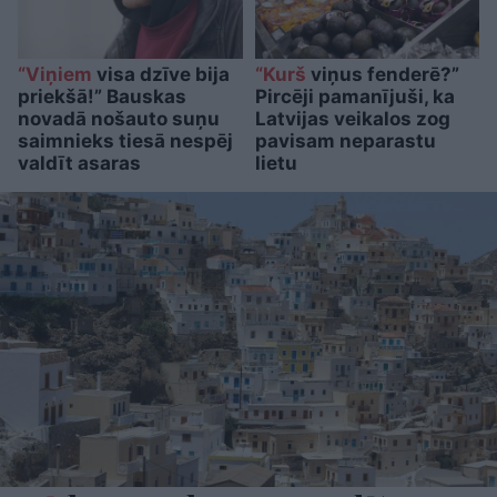
“Viņiem
visa dzīve bija
“Kurš
viņus fenderē?”
priekšā!” Bauskas
Pircēji pamanījuši, ka
novadā nošauto suņu
Latvijas veikalos zog
saimnieks tiesā nespēj
pavisam neparastu
valdīt asaras
lietu