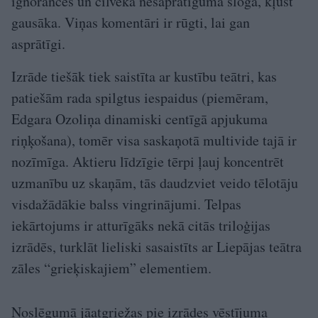
ignorances un cilvēka nesaprātīguma sloga, kļūst
gausāka. Viņas komentāri ir rūgti, lai gan
asprātīgi.
Izrāde tiešāk tiek saistīta ar kustību teātri, kas
patiešām rada spilgtus iespaidus (piemēram,
Edgara Ozoliņa dinamiski centīgā apjukuma
riņķošana), tomēr visa saskaņotā multivide tajā ir
nozīmīga. Aktieru līdzīgie tērpi ļauj koncentrēt
uzmanību uz skaņām, tās daudzviet veido tēlotāju
visdažādākie balss vingrinājumi. Telpas
iekārtojums ir atturīgāks nekā citās triloģijas
izrādēs, turklāt lieliski sasaistīts ar Liepājas teātra
zāles “grieķiskajiem” elementiem.
Noslēgumā jāatgriežas pie izrādes vēstījuma