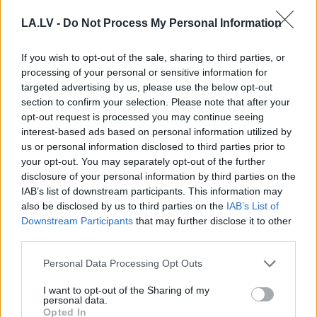
Noderīgi
knifi, kā panākt,
lai tomātu laiks būtu
LA.LV -
Do Not Process My Personal Information
iespējami ilgāks
If you wish to opt-out of the sale, sharing to third parties, or
processing of your personal or sensitive information for
targeted advertising by us, please use the below opt-out
section to confirm your selection. Please note that after your
opt-out request is processed you may continue seeing
interest-based ads based on personal information utilized by
us or personal information disclosed to third parties prior to
your opt-out. You may separately opt-out of the further
disclosure of your personal information by third parties on the
IAB’s list of downstream participants. This information may
Rūgts! Latvijā
Zelenskis
gatavs
also be disclosed by us to third parties on the
IAB’s List of
slavenākais japānis
“sarežģītām sarunām”
Downstream Participants
that may further disclose it to other
Masaki mijis gredzenus
ar Putinu; Slaidiņš
third parties.
ar mīļoto – kāzās
pasaka, kas visu varētu
izskanēja arī īpaši
izšķirt
Please note that this website/app uses one or more Google
Personal Data Processing Opt Outs
skaista latviešu
services and may gather and store information including but
dziesma
not limited to your visit or usage behaviour. You may click to
I want to opt-out of the Sharing of my
personal data.
grant or deny consent to Google and its third-party tags to
Opted In