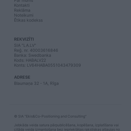
Par mums
Kontakti
Reklāma
Noteikumi
Ētikas kodekss
REKVIZĪTI
SIA "LA.LV"
Reģ. nr. 40003616846
Banka: Swedbanka
Kods: HABALV22
Konts: LV64HABA0551043479309
ADRESE
Blaumaņa 32 - 1A, Rīga
© SIA "Ekis&Co-Positioning and Consulting"
Jebkāda veida satura pārpublicēšana, kopēšana, izplatīšana vai
citāda veida izmantošana bez iepriekšējas rakstiskas atļaujas no