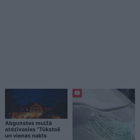
Abgunstes muižā
atdzīvosies “Tūkstoš
un vienas nakts