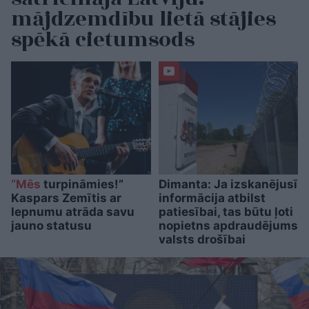
mājdzemdību lietā stājies
spēkā cietumsods
“Mēs
turpināmies!”
Dimanta: Ja izskanējusī
Kaspars Zemītis ar
informācija atbilst
lepnumu atrāda savu
patiesībai, tas būtu ļoti
jauno statusu
nopietns apdraudējums
valsts drošībai