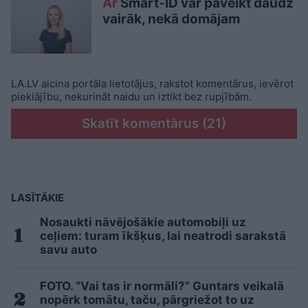
Ar
Smart-ID var paveikt daudz
vairāk, nekā domājam
LA.LV aicina portāla lietotājus, rakstot komentārus, ievērot
pieklājību, nekurināt naidu un iztikt bez rupjībām.
Skatīt komentārus (21)
LASĪTĀKIE
Nosaukti nāvējošākie automobiļi uz
ceļiem: turam īkšķus, lai neatrodi sarakstā
savu auto
FOTO. “Vai tas ir normāli?” Guntars veikalā
nopērk tomātu, taču, pārgriežot to uz