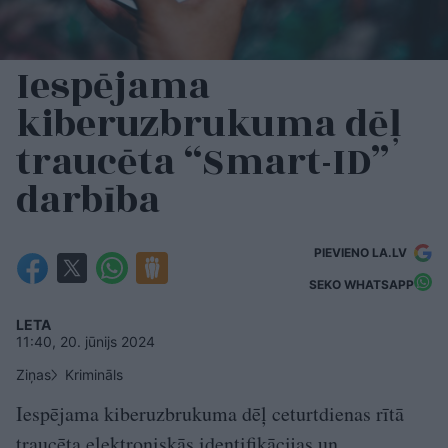
Iespējama
kiberuzbrukuma dēļ
traucēta “Smart-ID”
darbība
PIEVIENO LA.LV
SEKO WHATSAPP
LETA
11:40, 20. jūnijs 2024
Ziņas
Krimināls
Iespējama kiberuzbrukuma dēļ ceturtdienas rītā
traucēta elektroniskās identifikācijas un