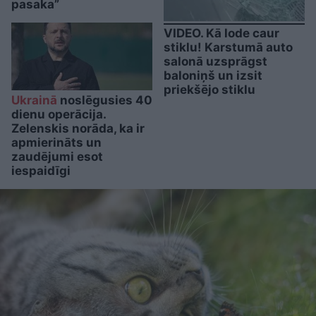
pasaka”
VIDEO. Kā lode caur
stiklu! Karstumā auto
salonā uzsprāgst
baloniņš un izsit
priekšējo stiklu
Ukrainā
noslēgusies 40
dienu operācija.
Zelenskis norāda, ka ir
apmierināts un
zaudējumi esot
iespaidīgi