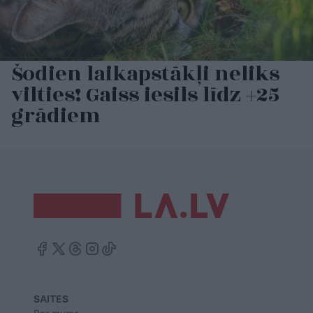
Šodien laikapstākļi neliks
vilties! Gaiss iesils līdz +25
grādiem
SAITES