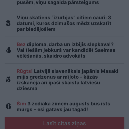
pusēm, viņu sagaida pārsteigums
Viņu skatiens “izurbjas” citiem cauri: 3
datumi, kuros dzimušos mēdz uzskatīt
par biedējošiem
Bez
diploma, darba un izbijis slepkava!?
Vai tiešām jebkurš var kandidēt Saeimas
vēlēšanās, skaidro advokāts
Rūgts!
Latvijā slavenākais japānis Masaki
mijis gredzenus ar mīļoto – kāzās
izskanēja arī īpaši skaista latviešu
dziesma
Šīm
3 zodiaka zīmēm augusts būs īsts
murgs – esi gatavs jau tagad!
Lasīt citas ziņas