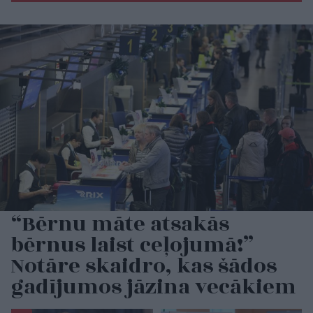
“Bērnu māte atsakās
bērnus laist ceļojumā!”
Notāre skaidro, kas šādos
gadījumos jāzina vecākiem