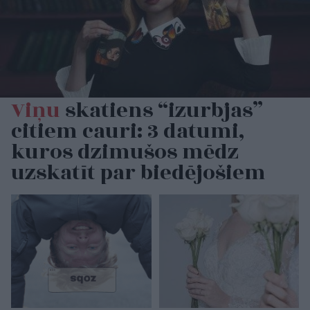
Viņu
skatiens “izurbjas”
citiem cauri: 3 datumi,
kuros dzimušos mēdz
uzskatīt par biedējošiem