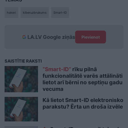
hakeri
kiberuzbrukums
Smart-ID
LA.LV Google ziņās
Pievienot
SAISTĪTIE RAKSTI
“Smart-ID”
rīku pilnā
funkcionalitātē varēs attālināti
lietot arī bērni no septiņu gadu
vecuma
Kā lietot Smart-ID elektronisko
parakstu? Ērta un droša izvēle