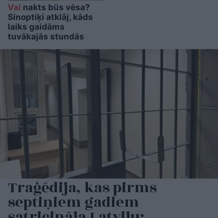
Vai
nakts būs vēsa?
Sinoptiķi atklāj, kāds
laiks gaidāms
tuvākajās stundās
Traģēdija, kas pirms
septiņiem gadiem
satricināja Latviju: