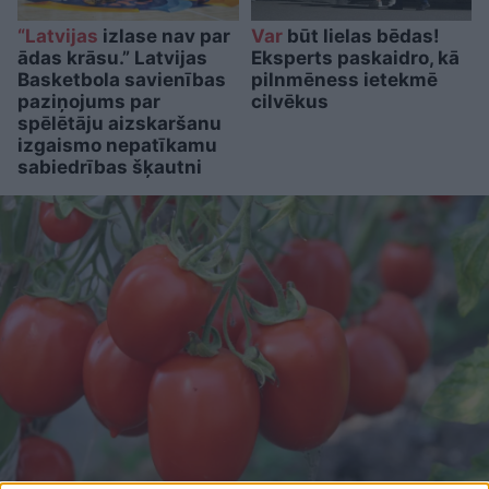
“Latvijas
izlase nav par
Var
būt lielas bēdas!
ādas krāsu.” Latvijas
Eksperts paskaidro, kā
Basketbola savienības
pilnmēness ietekmē
paziņojums par
cilvēkus
spēlētāju aizskaršanu
izgaismo nepatīkamu
sabiedrības šķautni