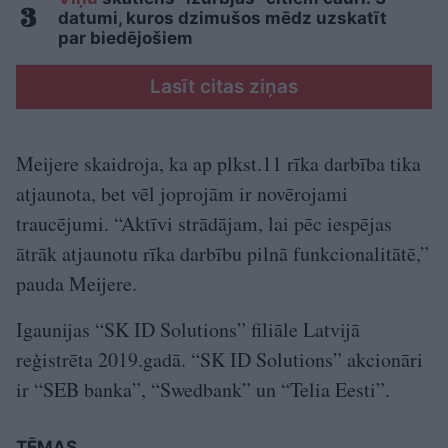
datumi, kuros dzimušos mēdz uzskatīt
par biedējošiem
Lasīt citas ziņas
Meijere skaidroja, ka ap plkst.11 rīka darbība tika
atjaunota, bet vēl joprojām ir novērojami
traucējumi. “Aktīvi strādājam, lai pēc iespējas
ātrāk atjaunotu rīka darbību pilnā funkcionalitātē,”
pauda Meijere.
Igaunijas “SK ID Solutions” filiāle Latvijā
reģistrēta 2019.gadā. “SK ID Solutions” akcionāri
ir “SEB banka”, “Swedbank” un “Telia Eesti”.
TĒMAS