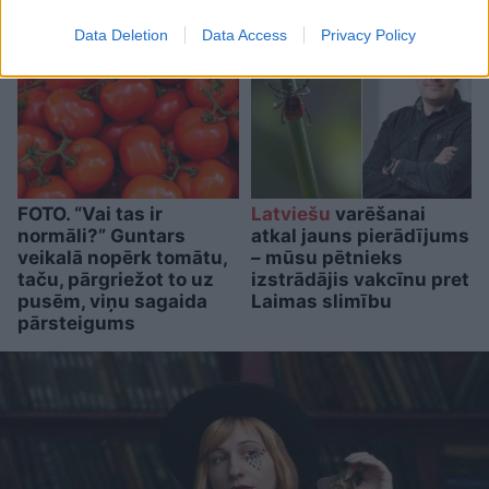
Data Deletion
Data Access
Privacy Policy
FOTO. “Vai tas ir
Latviešu
varēšanai
normāli?” Guntars
atkal jauns pierādījums
veikalā nopērk tomātu,
– mūsu pētnieks
taču, pārgriežot to uz
izstrādājis vakcīnu pret
pusēm, viņu sagaida
Laimas slimību
pārsteigums