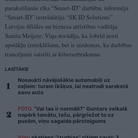
parakstīšanās rīka “Smart-ID” darbība, informēja
“Smart-ID” izstrādātāja “SK ID Solutions”
Latvijas filiāles un biznesa attīstības vadītāja
Sanita Meijere. Viņa norādīja, ka šobrīd norit
apstākļu izmeklēšana, bet ir aizdomas, ka darbības
traucējumi saistīti ar kiberuzbrukumu.
LASĪTĀKIE
Nosaukti nāvējošākie automobiļi uz
ceļiem: turam īkšķus, lai neatrodi sarakstā
savu auto
FOTO.
“Vai tas ir normāli?” Guntars veikalā
nopērk tomātu, taču, pārgriežot to uz
pusēm, viņu sagaida pārsteigums
Viņu
skatiens “izurbjas” citiem cauri: 3