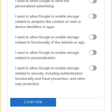
I want to allow Google to send me
personalized advertising.
I want to allow Google to enable storage
related to analytics like cookies on web or
device identifiers in apps.
I want to allow Google to enable storage
related to functionality of the website or app.
I want to allow Google to enable storage
related to personalization.
Šo kļūdu var pieļaut daudzi!
I want to allow Google to enable storage
related to security, including authentication
Pēc “Maxima”
functionality and fraud prevention, and other
apmeklējuma klients
user protection.
brīdina citus autovadītājus
neuzkāpt uz tā paša
CONFIRM
grābekļa