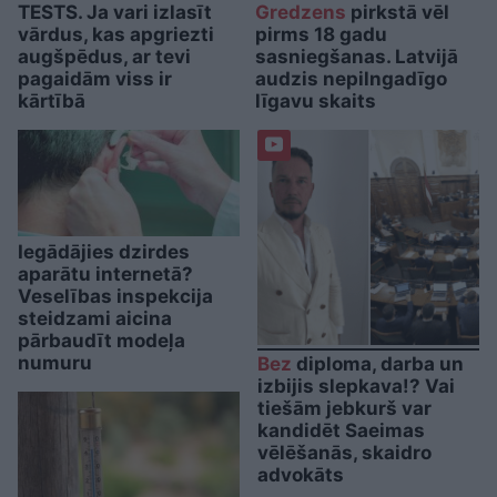
TESTS. Ja vari izlasīt
Gredzens
pirkstā vēl
vārdus, kas apgriezti
pirms 18 gadu
augšpēdus, ar tevi
sasniegšanas. Latvijā
pagaidām viss ir
audzis nepilngadīgo
kārtībā
līgavu skaits
Iegādājies dzirdes
aparātu internetā?
Veselības inspekcija
steidzami aicina
pārbaudīt modeļa
numuru
Bez
diploma, darba un
izbijis slepkava!? Vai
tiešām jebkurš var
kandidēt Saeimas
vēlēšanās, skaidro
advokāts