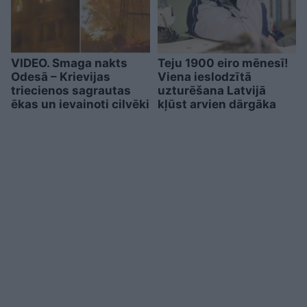
VIDEO. Smaga nakts
Teju 1900 eiro mēnesī!
Odesā – Krievijas
Viena ieslodzītā
triecienos sagrautas
uzturēšana Latvijā
ēkas un ievainoti cilvēki
kļūst arvien dārgāka