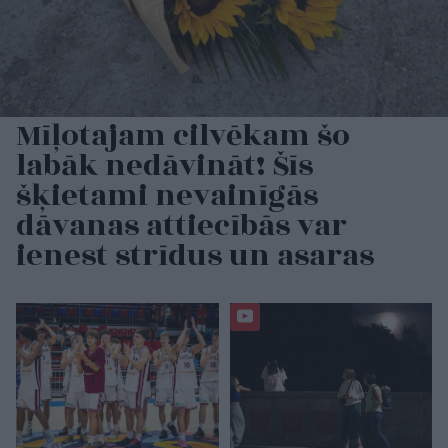
Mīļotajam cilvēkam šo
labāk nedāvināt! Šīs
šķietami nevainīgās
dāvanas attiecībās var
ienest strīdus un asaras