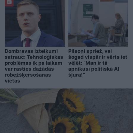
Dombravas izteikumi
Pilsoņi spriež, vai
satrauc: Tehnoloģiskas
šogad vispār ir vērts iet
problēmas ik pa laikam
vēlēt: “Man ir tā
var rasties dažādās
apnikusi politiskā AI
robežšķērsošanas
šļura!”
vietās