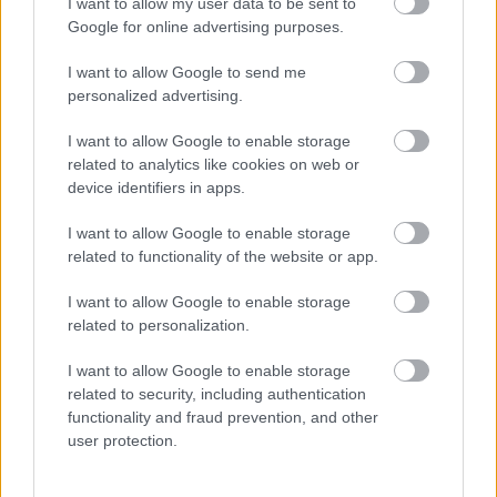
I want to allow my user data to be sent to
Google for online advertising purposes.
I want to allow Google to send me
personalized advertising.
I want to allow Google to enable storage
related to analytics like cookies on web or
device identifiers in apps.
“Latvijas izlase nav par
Šo
kļūdu var pieļaut
I want to allow Google to enable storage
ādas krāsu.” Latvijas
daudzi! Pēc “Maxima”
related to functionality of the website or app.
Basketbola savienības
apmeklējuma klients
paziņojums par
brīdina citus
I want to allow Google to enable storage
spēlētāju aizskaršanu
autovadītājus
related to personalization.
izgaismo nepatīkamu
neuzkāpt uz tā paša
sabiedrības šķautni
grābekļa
I want to allow Google to enable storage
related to security, including authentication
functionality and fraud prevention, and other
user protection.