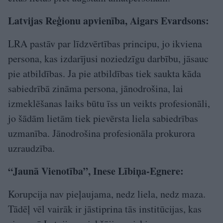
Latvijas Reģionu apvienība, Aigars Evardsons:
LRA pastāv par līdzvērtības principu, jo ikviena
persona, kas izdarījusi noziedzīgu darbību, jāsauc
pie atbildības. Ja pie atbildības tiek saukta kāda
sabiedrībā zināma persona, jānodrošina, lai
izmeklēšanas laiks būtu īss un veikts profesionāli,
jo šādām lietām tiek pievērsta liela sabiedrības
uzmanība. Jānodrošina profesionāla prokurora
uzraudzība.
“Jaunā Vienotība”, Inese Lībiņa-Egnere:
Korupcija nav pieļaujama, nedz liela, nedz maza.
Tādēļ vēl vairāk ir jāstiprina tās institūcijas, kas