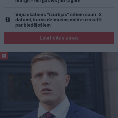
murgs – esi gatavs jau tagad!
Viņu skatiens “izurbjas” citiem cauri: 3
datumi, kuros dzimušos mēdz uzskatīt
par biedējošiem
Lasīt citas ziņas