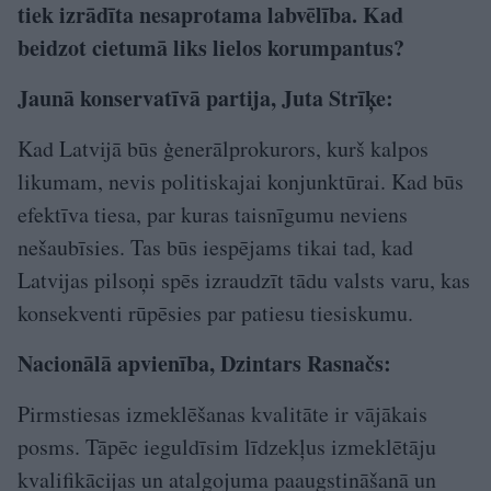
tiek izrādīta nesaprotama labvēlība. Kad
beidzot cietumā liks lielos korumpantus?
Jaunā konservatīvā partija, Juta Strīķe:
Kad Latvijā būs ģenerālprokurors, kurš kalpos
likumam, nevis politiskajai konjunktūrai. Kad būs
efektīva tiesa, par kuras taisnīgumu neviens
nešaubīsies. Tas būs iespējams tikai tad, kad
Latvijas pilsoņi spēs izraudzīt tādu valsts varu, kas
konsekventi rūpēsies par patiesu tiesiskumu.
Nacionālā apvienība, Dzintars Rasnačs:
Pirmstiesas izmeklēšanas kvalitāte ir vājākais
posms. Tāpēc ieguldīsim līdzekļus izmeklētāju
kvalifikācijas un atalgojuma paaugstināšanā un