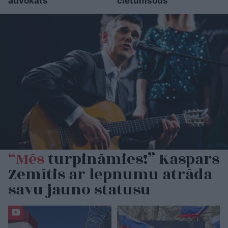
advokāts
cietumsods
“Mēs
turpināmies!” Kaspars
Zemītis ar lepnumu atrāda
savu jauno statusu