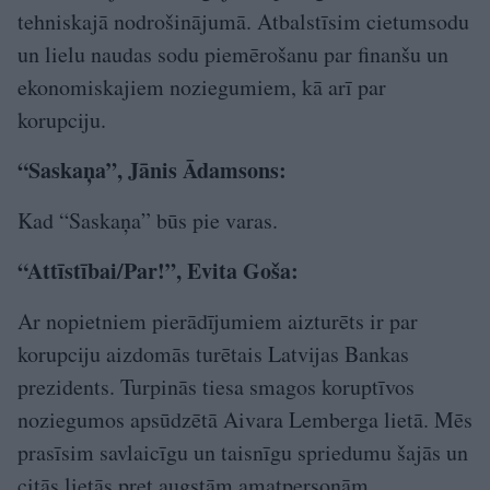
tehniskajā nodrošinājumā. Atbalstīsim cietumsodu
un lielu naudas sodu piemērošanu par finanšu un
ekonomiskajiem noziegumiem, kā arī par
korupciju.
“Saskaņa”, Jānis Ādamsons:
Kad “Saskaņa” būs pie varas.
“Attīstībai/Par!”, Evita Goša:
Ar nopietniem pierādījumiem aizturēts ir par
korupciju aizdomās turētais Latvijas Bankas
prezidents. Turpinās tiesa smagos koruptīvos
noziegumos apsūdzētā Aivara Lemberga lietā. Mēs
prasīsim savlaicīgu un taisnīgu spriedumu šajās un
citās lietās pret augstām amatpersonām.