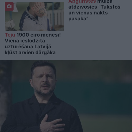
Abgunstes
muižā
atdzīvosies “Tūkstoš
un vienas nakts
pasaka”
Teju
1900 eiro mēnesī!
Viena ieslodzītā
uzturēšana Latvijā
kļūst arvien dārgāka