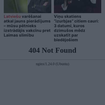
Latviešu
varēšanai
Viņu skatiens
atkal jauns pierādījums
“izurbjas” citiem cauri:
– mūsu pētnieks
3 datumi, kuros
izstrādājis vakcīnu pret
dzimušos mēdz
Laimas slimību
uzskatīt par
biedējošiem