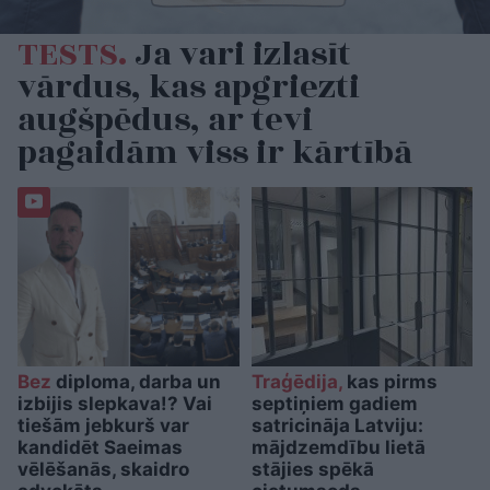
TESTS.
Ja vari izlasīt
vārdus, kas apgriezti
augšpēdus, ar tevi
pagaidām viss ir kārtībā
Bez
diploma, darba un
Traģēdija,
kas pirms
izbijis slepkava!? Vai
septiņiem gadiem
tiešām jebkurš var
satricināja Latviju:
kandidēt Saeimas
mājdzemdību lietā
vēlēšanās, skaidro
stājies spēkā