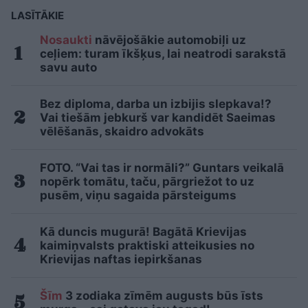
LASĪTĀKIE
Nosaukti
nāvējošākie automobiļi uz
ceļiem: turam īkšķus, lai neatrodi sarakstā
savu auto
Bez diploma, darba un izbijis slepkava!?
Vai tiešām jebkurš var kandidēt Saeimas
vēlēšanās, skaidro advokāts
FOTO. “Vai tas ir normāli?” Guntars veikalā
nopērk tomātu, taču, pārgriežot to uz
pusēm, viņu sagaida pārsteigums
Kā duncis mugurā! Bagātā Krievijas
kaimiņvalsts praktiski atteikusies no
Krievijas naftas iepirkšanas
Šīm
3 zodiaka zīmēm augusts būs īsts