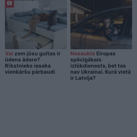
Vai
zem jūsu gultas ir
Nosaukts
Eiropas
ūdens ādere?
spēcīgākais
Rīkstnieks iesaka
izlūkdienests, bet tas
vienkāršu pārbaudi
nav Ukrainai. Kurā vietā
ir Latvija?