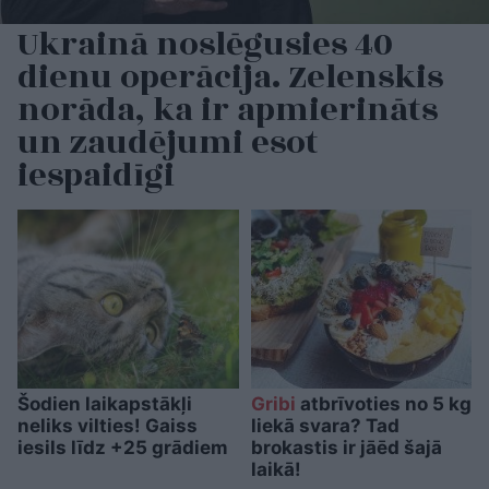
Ukrainā noslēgusies 40
dienu operācija. Zelenskis
norāda, ka ir apmierināts
un zaudējumi esot
iespaidīgi
Šodien laikapstākļi
Gribi
atbrīvoties no 5 kg
neliks vilties! Gaiss
liekā svara? Tad
iesils līdz +25 grādiem
brokastis ir jāēd šajā
laikā!