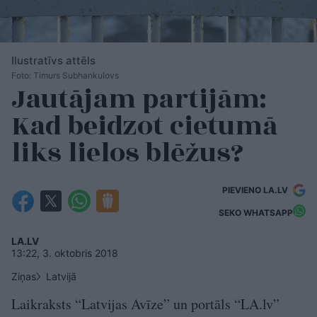
Ilustratīvs attēls
Foto: Timurs Subhankulovs
Jautājam partijām:
Kad beidzot cietumā
liks lielos blēžus?
PIEVIENO LA.LV
SEKO WHATSAPP
LA.LV
13:22, 3. oktobris 2018
Ziņas
Latvijā
Laikraksts “Latvijas Avīze” un portāls “LA.lv”