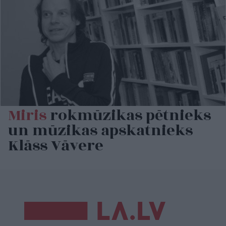
Miris
rokmūzikas pētnieks
un mūzikas apskatnieks
Klāss Vāvere