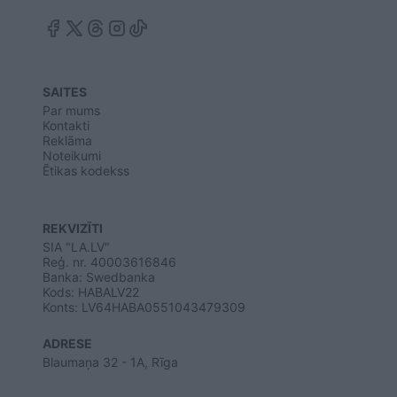
SAITES
Par mums
Kontakti
Reklāma
Noteikumi
Ētikas kodekss
REKVIZĪTI
SIA "LA.LV"
Reģ. nr. 40003616846
Banka: Swedbanka
Kods: HABALV22
Konts: LV64HABA0551043479309
ADRESE
Blaumaņa 32 - 1A, Rīga