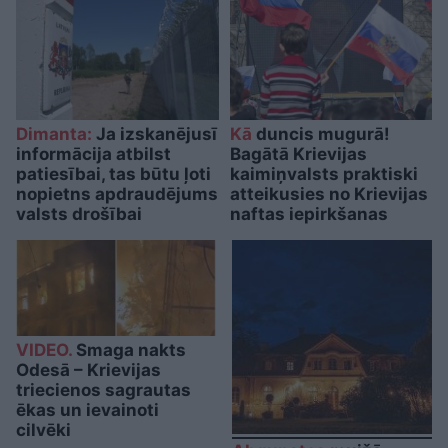
Dimanta:
Ja izskanējusī
Kā
duncis mugurā!
informācija atbilst
Bagātā Krievijas
patiesībai, tas būtu ļoti
kaimiņvalsts praktiski
nopietns apdraudējums
atteikusies no Krievijas
valsts drošībai
naftas iepirkšanas
VIDEO.
Smaga nakts
Odesā – Krievijas
triecienos sagrautas
ēkas un ievainoti
cilvēki