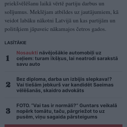
priekšvēlēšanu laikā vērtē partiju darbus un
solījumus. Meklējam atbildes uz jautājumiem, kā
veidot labāku nākotni Latvijā un kas partijām un
politiķiem jāpaveic nākamajos četros gados.
LASĪTĀKIE
Nosaukti
nāvējošākie automobiļi uz
ceļiem: turam īkšķus, lai neatrodi sarakstā
savu auto
Bez diploma, darba un izbijis slepkava!?
Vai tiešām jebkurš var kandidēt Saeimas
vēlēšanās, skaidro advokāts
FOTO. “Vai tas ir normāli?” Guntars veikalā
nopērk tomātu, taču, pārgriežot to uz
pusēm, viņu sagaida pārsteigums