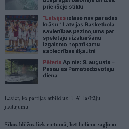
uzsprāgst baloniņš un izsit
priekšējo stiklu
“Latvijas
izlase nav par ādas
krāsu.” Latvijas Basketbola
savienības paziņojums par
spēlētāju aizskaršanu
izgaismo nepatīkamu
sabiedrības šķautni
Pēteris
Apinis: 9. augusts –
Pasaules Pamatiedzīvotāju
diena
Lasiet, ko partijas atbild uz “LA” lasītāju
jautājumu:
Sīkos blēžus liek cietumā, bet lieliem zagļiem