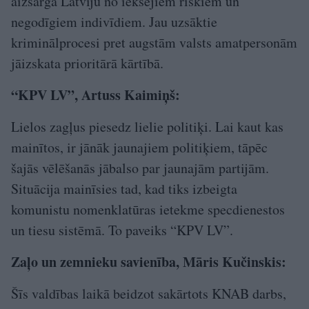
aizsargā Latviju no iekšējiem riskiem un
negodīgiem indivīdiem. Jau uzsāktie
kriminālprocesi pret augstām valsts amatpersonām
jāizskata prioritārā kārtībā.
“KPV LV”, Artuss Kaimiņš:
Lielos zagļus piesedz lielie politiķi. Lai kaut kas
mainītos, ir jānāk jaunajiem politiķiem, tāpēc
šajās vēlēšanās jābalso par jaunajām partijām.
Situācija mainīsies tad, kad tiks izbeigta
komunistu nomenklatūras ietekme specdienestos
un tiesu sistēmā. To paveiks “KPV LV”.
Zaļo un zemnieku savienība, Māris Kučinskis:
Šīs valdības laikā beidzot sakārtots KNAB darbs,