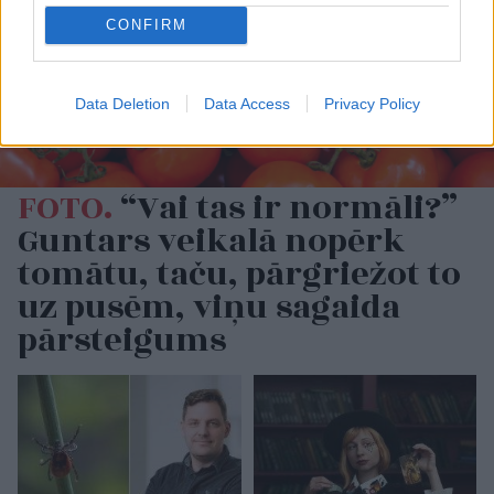
CONFIRM
Data Deletion
Data Access
Privacy Policy
FOTO.
“Vai tas ir normāli?”
Guntars veikalā nopērk
tomātu, taču, pārgriežot to
uz pusēm, viņu sagaida
pārsteigums