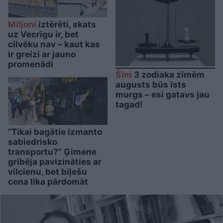
Miljoni
iztērēti, skats
uz Vecrīgu ir, bet
cilvēku nav – kaut kas
ir greizi ar jauno
promenādi
Šīm
3 zodiaka zīmēm
augusts būs īsts
murgs – esi gatavs jau
tagad!
“Tikai bagātie izmanto
sabiedrisko
transportu?” Ģimene
gribēja pavizināties ar
vilcienu, bet biļešu
cena lika pārdomāt