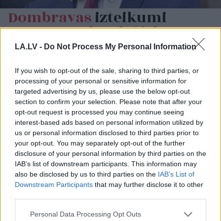
Dombravas
izteikumi
satrauc: Tehnoloģiskas
problēmas ik pa laikam var
LA.LV -
Do Not Process My Personal Information
rasties dažādās
robežšķērsošanas vietās
If you wish to opt-out of the sale, sharing to third parties, or
processing of your personal or sensitive information for
targeted advertising by us, please use the below opt-out
section to confirm your selection. Please note that after your
opt-out request is processed you may continue seeing
interest-based ads based on personal information utilized by
us or personal information disclosed to third parties prior to
your opt-out. You may separately opt-out of the further
disclosure of your personal information by third parties on the
IAB’s list of downstream participants. This information may
also be disclosed by us to third parties on the
IAB’s List of
Pilsoņi
spriež, vai
Zelenskis gatavs
Downstream Participants
that may further disclose it to other
šogad vispār ir vērts iet
“sarežģītām sarunām”
third parties.
vēlēt: “Man ir tā
ar Putinu; Slaidiņš
apnikusi politiskā AI
pasaka, kas visu varētu
Please note that this website/app uses one or more Google
Personal Data Processing Opt Outs
šļura!”
izšķirt