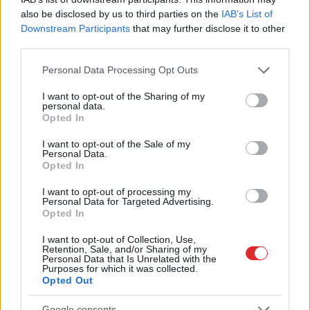
also be disclosed by us to third parties on the
IAB’s List of
Downstream Participants
that may further disclose it to other
third parties.
Please note that this website/app uses one or more Google
Personal Data Processing Opt Outs
VIDEO. “Kārtējais Rīgas
“Kur
jūs ar to somu X
services and may gather and store information including but
domes šedevrs!”
stundā vispār
not limited to your visit or usage behaviour. You may click to
I want to opt-out of the Sharing of my
Šoferis dusmīgs par
skriesiet?” Latvijas
personal data.
grant or deny consent to Google and its third-party tags to
nejēdzīgo stabiņu
iedzīvotāji atklāj, kas
Opted In
use your data for below specified purposes in below Google
izvietojumu, kas
atrodas viņu 72 stundu
consent section.
I want to opt-out of the Sale of my
patiesībā ir bīstams
somās
Personal Data.
Opted In
I want to opt-out of processing my
Personal Data for Targeted Advertising.
Opted In
I want to opt-out of Collection, Use,
Retention, Sale, and/or Sharing of my
Personal Data that Is Unrelated with the
Purposes for which it was collected.
Opted Out
Google consents