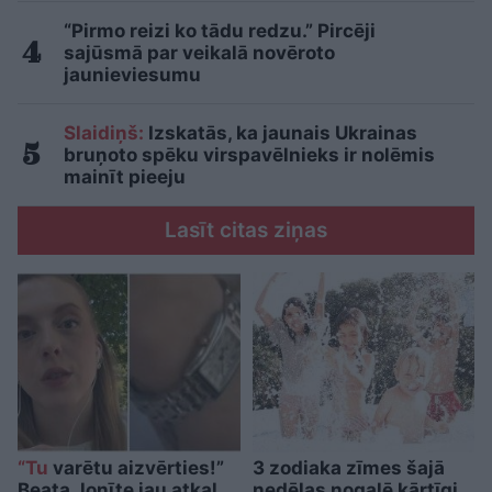
“Pirmo reizi ko tādu redzu.” Pircēji
sajūsmā par veikalā novēroto
jaunieviesumu
Slaidiņš:
Izskatās, ka jaunais Ukrainas
bruņoto spēku virspavēlnieks ir nolēmis
mainīt pieeju
Lasīt citas ziņas
“Tu
varētu aizvērties!”
3 zodiaka zīmes šajā
Beata Jonīte jau atkal
nedēļas nogalē kārtīgi