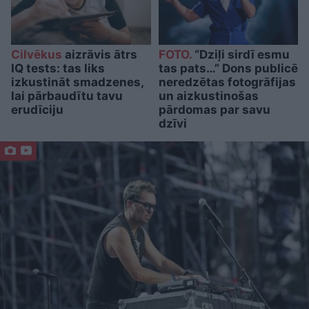
Cilvēkus
aizrāvis ātrs
FOTO.
“Dziļi sirdī esmu
IQ tests: tas liks
tas pats…” Dons publicē
izkustināt smadzenes,
neredzētas fotogrāfijas
lai pārbaudītu tavu
un aizkustinošas
erudīciju
pārdomas par savu
dzīvi