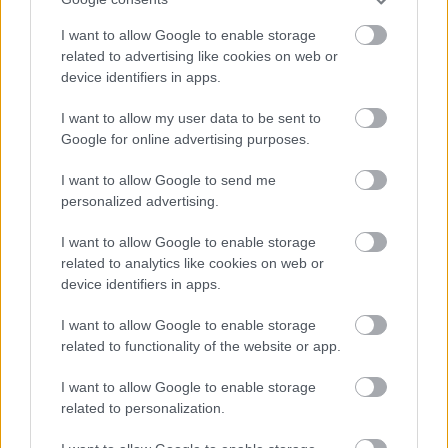
I want to allow Google to enable storage
Atcelt
Ziņot
related to advertising like cookies on web or
Valainis
aprēķinājis, cik
device identifiers in apps.
“airBaltic” jau izmaksājis
I want to allow my user data to be sent to
katram Latvijas
Google for online advertising purposes.
iedzīvotājam
I want to allow Google to send me
personalized advertising.
I want to allow Google to enable storage
related to analytics like cookies on web or
device identifiers in apps.
I want to allow Google to enable storage
related to functionality of the website or app.
TESTS.
Cik daudz zini
Astroloģe
izceļ 3
I want to allow Google to enable storage
par Latvijas dabu?
zodiaka zīmes, kurām ir
related to personalization.
Atpazīsti kokus, augus
nosliece uz emocionālu
un putnus attēlos!
kontroli pār citiem