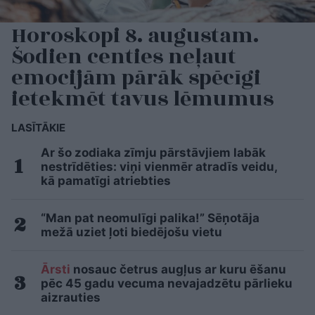
Horoskopi 8. augustam.
Šodien centies neļaut
emocijām pārāk spēcīgi
ietekmēt tavus lēmumus
LASĪTĀKIE
Ar šo zodiaka zīmju pārstāvjiem labāk
nestrīdēties: viņi vienmēr atradīs veidu,
kā pamatīgi atriebties
“Man pat neomulīgi palika!” Sēņotāja
mežā uziet ļoti biedējošu vietu
Ārsti
nosauc četrus augļus ar kuru ēšanu
pēc 45 gadu vecuma nevajadzētu pārlieku
aizrauties