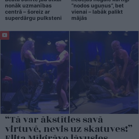
nonāk uzmanības
“nodos uguņus”, bet
centrā – šoreiz ar
vienai – labāk palikt
superdārgu pulksteni
mājās
“Tā var ākstīties savā
virtuvē, nevis uz skatuves!”
Elita Mīlgrāve ļāvusies