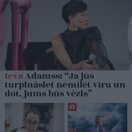
Ieva
Adamss: “Ja jūs
turpināsiet nemīlēt vīru un
dot, jums būs vēzis”