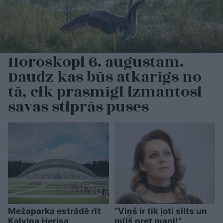
Horoskopi 6. augustam.
Daudz kas būs atkarīgs no
tā, cik prasmīgi izmantosi
savas stiprās puses
Mežaparka estrādē rīt
“Viņš ir tik ļoti silts un
Kalvina Herisa
mīļš pret mani!”