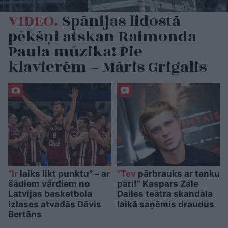
VIDEO.
Spānijas lidostā
pēkšņi atskan Raimonda
Paula mūzika! Pie
klavierēm – Māris Grigalis
“Ir
laiks likt punktu” – ar
“Tev
pārbrauks ar tanku
šādiem vārdiem no
pāri!” Kaspars Zāle
Latvijas basketbola
Dailes teātra skandāla
izlases atvadās Dāvis
laikā saņēmis draudus
Bertāns