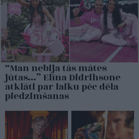
“Man nebija tās mātes
jūtas…” Elīna Didrihsone
atklāti par laiku pēc dēla
piedzimšanas