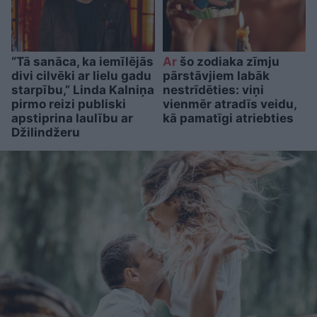
“Tā sanāca, ka iemīlējās
Ar
šo zodiaka zīmju
divi cilvēki ar lielu gadu
pārstāvjiem labāk
starpību,” Linda Kalniņa
nestrīdēties: viņi
pirmo reizi publiski
vienmēr atradīs veidu,
apstiprina laulību ar
kā pamatīgi atriebties
Džilindžeru