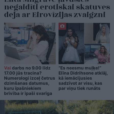
negaidīti erotiskai skatuves
deja ar Eirovīzijas zvaigzni
Vai
darbs no 9.00 līdz
“Es neesmu muļķe!”
17.00 jūs tracina?
Elīna Didrihsone atklāj,
Numerologi izceļ četrus
kā iemācījusies
dzimšanas datumus,
sadzīvot ar visu, kas
kuru īpašniekiem
par viņu tiek runāts
brīvība ir īpaši svarīga