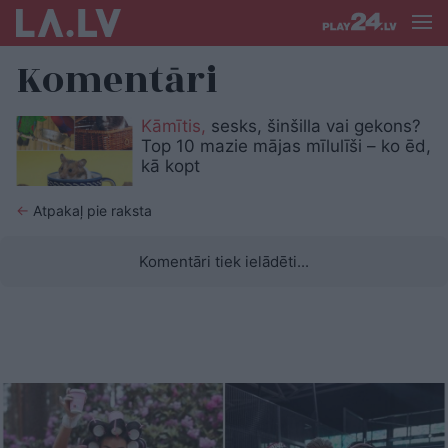
Komentāri
Kāmītis,
sesks, šinšilla vai gekons?
Top 10 mazie mājas mīlulīši – ko ēd,
kā kopt
←
Atpakaļ pie raksta
Komentāri tiek ielādēti...