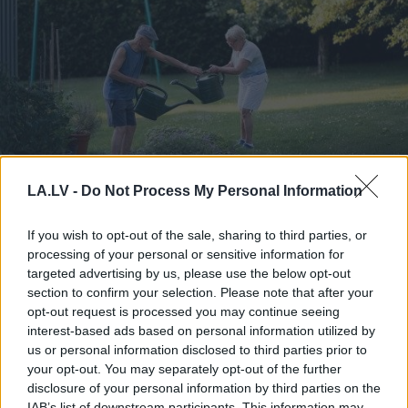
LA.LV -
Do Not Process My Personal Information
Horoskopi 7. augustam.
Šodien vislabāk par tevi
If you wish to opt-out of the sale, sharing to third parties, or
runās paveiktais, tāpēc nav
processing of your personal or sensitive information for
targeted advertising by us, please use the below opt-out
nepieciešams visu sīki
section to confirm your selection. Please note that after your
skaidrot
opt-out request is processed you may continue seeing
interest-based ads based on personal information utilized by
us or personal information disclosed to third parties prior to
your opt-out. You may separately opt-out of the further
disclosure of your personal information by third parties on the
IAB’s list of downstream participants. This information may