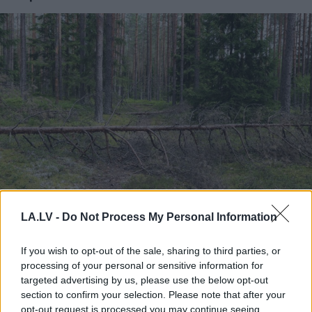
“Man pat neomulīgi
LA.LV -
Do Not Process My Personal Information
palika!” Sēņotāja mežā
uziet ļoti biedējošu vietu
If you wish to opt-out of the sale, sharing to third parties, or
processing of your personal or sensitive information for
targeted advertising by us, please use the below opt-out
section to confirm your selection. Please note that after your
opt-out request is processed you may continue seeing