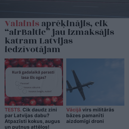
Valainis
aprēķinājis, cik
“airBaltic” jau izmaksājis
katram Latvijas
iedzīvotājam
TESTS.
Cik daudz zini
Vācijā
virs militārās
par Latvijas dabu?
bāzes pamanīti
Atpazīsti kokus, augus
aizdomīgi droni
un putnus attēlos!