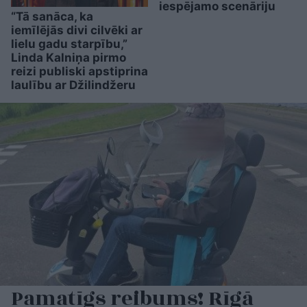
iespējamo scenāriju
“Tā sanāca, ka
iemīlējās divi cilvēki ar
lielu gadu starpību,”
Linda Kalniņa pirmo
reizi publiski apstiprina
laulību ar Džilindžeru
Pamatīgs reibums! Rīgā