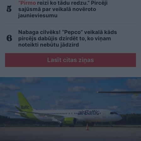
“Pirmo
reizi ko tādu redzu.” Pircēji
sajūsmā par veikalā novēroto
jaunieviesumu
Nabaga cilvēks! “Pepco” veikalā kāds
pircējs dabūjis dzirdēt to, ko viņam
noteikti nebūtu jādzird
Lasīt citas ziņas