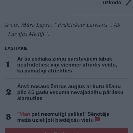
uzkoda
Avots: Māra Lapsa, “Praktiskais Latvietis”, AS
“Latvijas Mediji”.
LASĪTĀKIE
Ar šo zodiaka zīmju pārstāvjiem labāk
nestrīdēties: viņi vienmēr atradīs veidu,
kā pamatīgi atriebties
Ārsti nosauc četrus augļus ar kuru ēšanu
pēc 45 gadu vecuma nevajadzētu pārlieku
aizrauties
“Man
pat neomulīgi palika!” Sēņotāja
mežā uziet ļoti biedējošu vietu
5