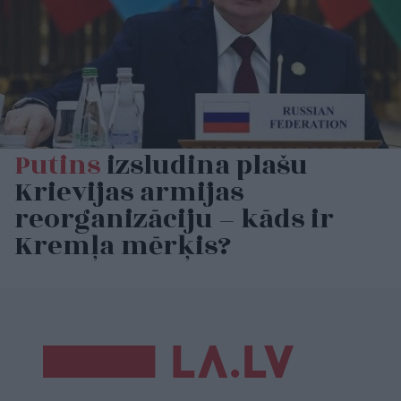
Putins
izsludina plašu
Krievijas armijas
reorganizāciju – kāds ir
Kremļa mērķis?