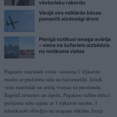
vēsturisku rekordu
Vācijā virs militārās bāzes
pamanīti aizdomīgi droni
Pierīgā notikusi smaga avārija
– viens no šoferiem aizbēdzis
no notikuma vietas
Pagatavo marinādi vistai: samaisa 1 tējkaroti
medus ar puslaima sulu un balzametiķi. Ieliek
vistu marinādē un atstāj vismaz uz pusstundu.
Sagriež zemenes un sīpolu. Pagatavo salātu mērci:
puslaima sulu sajauc ar 1 tējkaroti medus, 1
ēdamkaroti olīveļļas un magoņu sēklām. Izcep