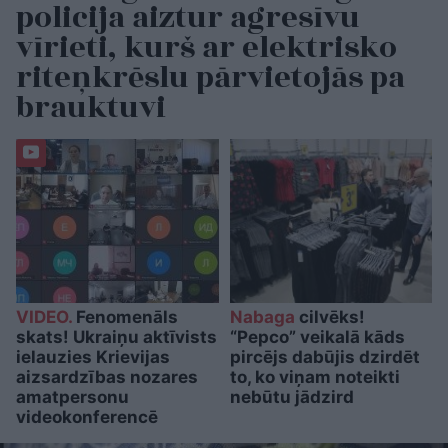
policija aiztur agresīvu
vīrieti, kurš ar elektrisko
riteņkrēslu pārvietojās pa
brauktuvi
VIDEO.
Fenomenāls
Nabaga
cilvēks!
skats! Ukraiņu aktīvists
“Pepco” veikalā kāds
ielauzies Krievijas
pircējs dabūjis dzirdēt
aizsardzības nozares
to, ko viņam noteikti
amatpersonu
nebūtu jādzird
videokonferencē