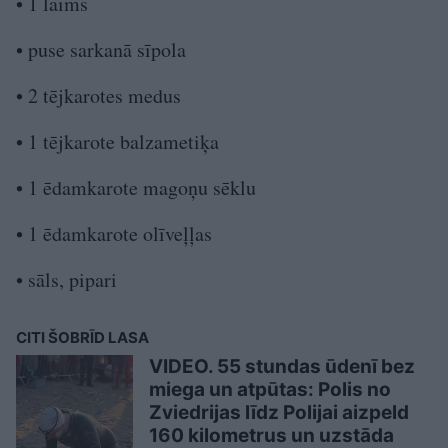
• 1 laims
• puse sarkanā sīpola
• 2 tējkarotes medus
• 1 tējkarote balzametiķa
• 1 ēdamkarote magoņu sēklu
• 1 ēdamkarote olīveļļas
• sāls, pipari
CITI ŠOBRĪD LASA
VIDEO. 55 stundas ūdenī bez
miega un atpūtas: Polis no
Zviedrijas līdz Polijai aizpeld
160 kilometrus un uzstāda