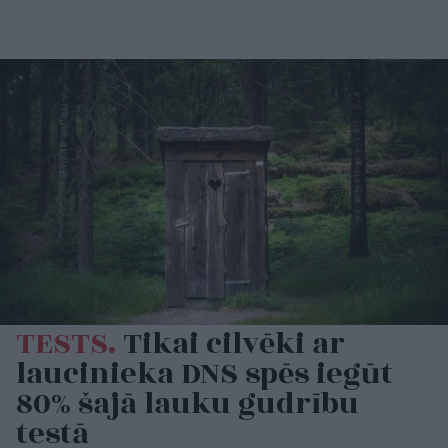
TESTS.
Tikai cilvēki ar
laucinieka DNS spēs iegūt
80% šajā lauku gudrību
testā