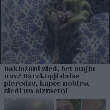
Baklažāni zied, bet augļu
nav? Dārzkopji dalās
pieredzē, kāpēc nobirst
ziedi un aizmetņi