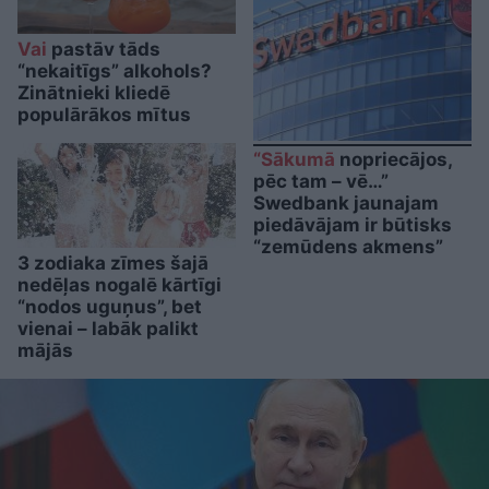
Vai
pastāv tāds
“nekaitīgs” alkohols?
Zinātnieki kliedē
populārākos mītus
“Sākumā
nopriecājos,
pēc tam – vē…”
Swedbank jaunajam
piedāvājam ir būtisks
“zemūdens akmens”
3 zodiaka zīmes šajā
nedēļas nogalē kārtīgi
“nodos uguņus”, bet
vienai – labāk palikt
mājās