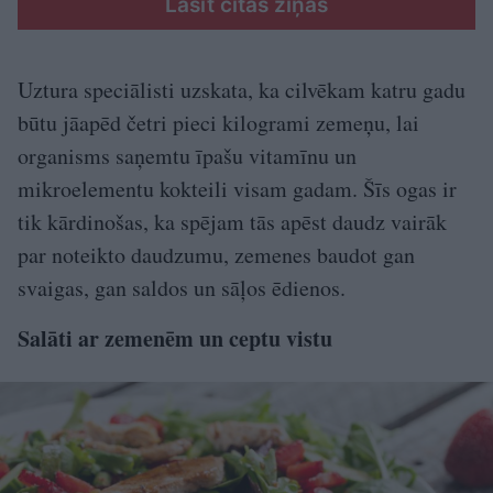
Lasīt citas ziņas
Uztura speciālisti uzskata, ka cilvēkam katru gadu
būtu jāapēd četri pieci kilogrami zemeņu, lai
organisms saņemtu īpašu vitamīnu un
mikroelementu kokteili visam gadam. Šīs ogas ir
tik kārdinošas, ka spējam tās apēst daudz vairāk
par noteikto daudzumu, zemenes baudot gan
svaigas, gan saldos un sāļos ēdienos.
Salāti ar zemenēm un ceptu vistu