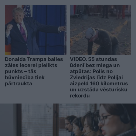
Donalda Trampa balles
VIDEO. 55 stundas
zāles iecerei pielikts
ūdenī bez miega un
punkts – tās
atpūtas: Polis no
būvniecība tiek
Zviedrijas līdz Polijai
pārtraukta
aizpeld 160 kilometrus
un uzstāda vēsturisku
rekordu