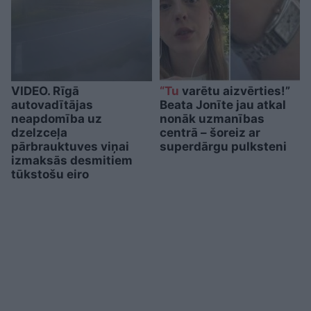
VIDEO. Rīgā
“Tu
varētu aizvērties!”
autovadītājas
Beata Jonīte jau atkal
neapdomība uz
nonāk uzmanības
dzelzceļa
centrā – šoreiz ar
pārbrauktuves viņai
superdārgu pulksteni
izmaksās desmitiem
tūkstošu eiro