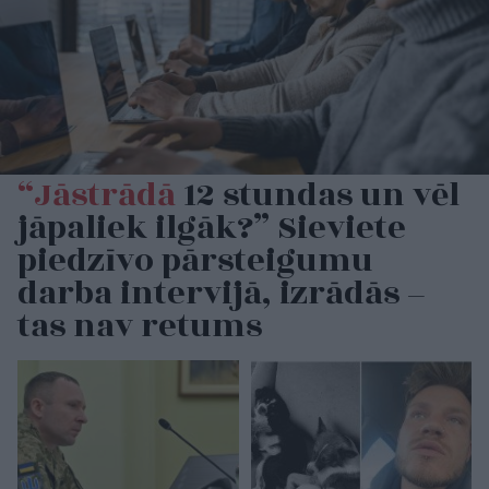
“Jāstrādā
12 stundas un vēl
jāpaliek ilgāk?” Sieviete
piedzīvo pārsteigumu
darba intervijā, izrādās –
tas nav retums