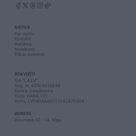
SAITES
Par mums
Kontakti
Reklāma
Noteikumi
Ētikas kodekss
REKVIZĪTI
SIA "LA.LV"
Reģ. nr. 40003616846
Banka: Swedbanka
Kods: HABALV22
Konts: LV64HABA0551043479309
ADRESE
Blaumaņa 32 - 1A, Rīga