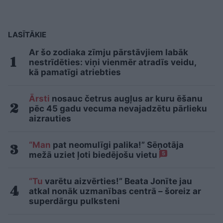
LASĪTĀKIE
Ar šo zodiaka zīmju pārstāvjiem labāk
nestrīdēties: viņi vienmēr atradīs veidu,
kā pamatīgi atriebties
Ārsti
nosauc četrus augļus ar kuru ēšanu
pēc 45 gadu vecuma nevajadzētu pārlieku
aizrauties
“Man
pat neomulīgi palika!” Sēņotāja
mežā uziet ļoti biedējošu vietu
5
“Tu
varētu aizvērties!” Beata Jonīte jau
atkal nonāk uzmanības centrā – šoreiz ar
superdārgu pulksteni