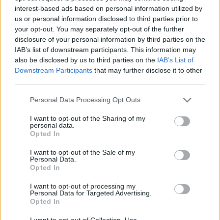
interest-based ads based on personal information utilized by
us or personal information disclosed to third parties prior to
your opt-out. You may separately opt-out of the further
disclosure of your personal information by third parties on the
IAB’s list of downstream participants. This information may
also be disclosed by us to third parties on the
IAB’s List of
Pierīgā
notikusi smaga
“Man
nebija tās mātes
Downstream Participants
that may further disclose it to other
avārija – viens no
jūtas…” Elīna
third parties.
šoferiem aizbēdzis no
Didrihsone atklāti par
Please note that this website/app uses one or more Google
notikuma vietas
laiku pēc dēla
Personal Data Processing Opt Outs
services and may gather and store information including but
piedzimšanas
not limited to your visit or usage behaviour. You may click to
I want to opt-out of the Sharing of my
personal data.
grant or deny consent to Google and its third-party tags to
Opted In
use your data for below specified purposes in below Google
consent section.
I want to opt-out of the Sale of my
Personal Data.
Opted In
I want to opt-out of processing my
Personal Data for Targeted Advertising.
Opted In
I want to opt-out of Collection, Use,