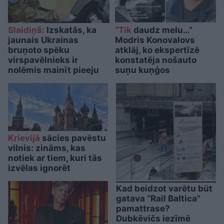
Slaidiņš:
Izskatās, ka
“Tik
daudz melu…”
jaunais Ukrainas
Modris Konovalovs
bruņoto spēku
atklāj, ko ekspertīzē
virspavēlnieks ir
konstatēja nošauto
nolēmis mainīt pieeju
suņu kuņģos
Krievijā
sācies pavēstu
vilnis: zināms, kas
notiek ar tiem, kuri tās
izvēlas ignorēt
Kad beidzot varētu būt
gatava “Rail Baltica”
pamattrase?
Dubkēvičs iezīmē