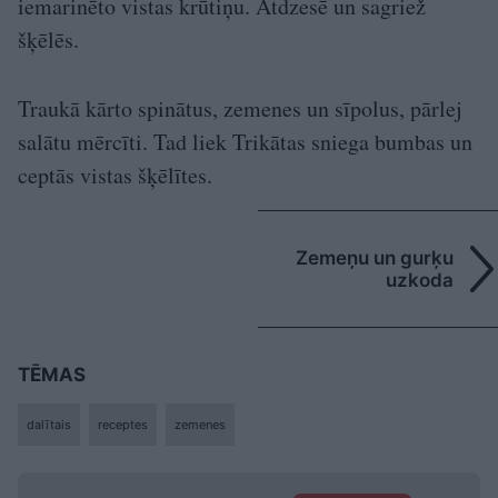
iemarinēto vistas krūtiņu. Atdzesē un sagriež
šķēlēs.
Traukā kārto spinātus, zemenes un sīpolus, pārlej
salātu mērcīti. Tad liek Trikātas sniega bumbas un
ceptās vistas šķēlītes.
Zemeņu un gurķu
uzkoda
TĒMAS
dalītais
receptes
zemenes