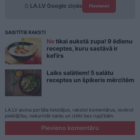
LA.LV Google ziņās
Pievienot
SAISTĪTIE RAKSTI
Ne
tikai aukstā zupa! 9 ēdienu
receptes, kuru sastāvā ir
kefīrs
Laiks salātiem! 5 salātu
receptes un špikeris mērcītēm
LA.LV aicina portāla lietotājus, rakstot komentārus, ievērot
pieklājību, nekurināt naidu un iztikt bez rupjībām.
Pievieno komentāru