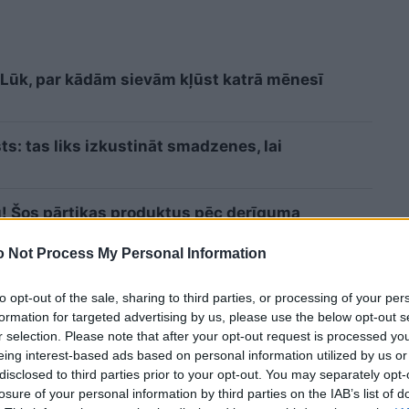
i? Lūk, par kādām sievām kļūst katrā mēnesī
sts: tas liks izkustināt smadzenes, lai
u! Šos pārtikas produktus pēc derīguma
jumā nedrīkst lietot uzturā
 Not Process My Personal Information
Lasīt citas ziņas
to opt-out of the sale, sharing to third parties, or processing of your per
formation for targeted advertising by us, please use the below opt-out s
r selection. Please note that after your opt-out request is processed y
eing interest-based ads based on personal information utilized by us or
disclosed to third parties prior to your opt-out. You may separately opt-
losure of your personal information by third parties on the IAB’s list of