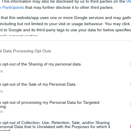
. This information may also be disclosed by us to third parties on the
IA
Participants
that may further disclose it to other third parties.
 that this website/app uses one or more Google services and may gath
including but not limited to your visit or usage behaviour. You may click 
 to Google and its third-party tags to use your data for below specifi
ogle consent section.
l Data Processing Opt Outs
o opt-out of the Sharing of my personal data.
In
aimniecībām nomaina jau kopš 2014. gada. Jaunie
 mājsaimniecību, bet šogad paredzēts uzstādīt vēl
o opt-out of the Sale of my Personal Data.
idzamais klients skaitītāju savās mājās ieraudzīs
In
unos aparātus iegūst tie, kuri vēlas iegādāties
to opt-out of processing my Personal Data for Targeted
ing.
niecības ar elektroenerģijas patēriņu 2500 kWh
In
jiem skaitītājiem mājas aprīko arī tad, ja vecais
o opt-out of Collection, Use, Retention, Sale, and/or Sharing
ersonal Data that Is Unrelated with the Purposes for which it
lected.