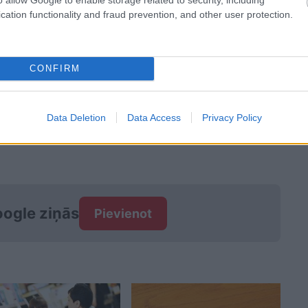
cation functionality and fraud prevention, and other user protection.
Nav brīnumnūjiņa – samazināt
patēriņu jāgrib pašam
CONFIRM
Data Deletion
Data Access
Privacy Policy
ogle ziņās
Pievienot