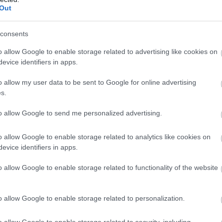
Out
dales tīkla” īpašums, un to uzstādīšana notiek bez
Atcelt
Ziņot
ārbaudi un nomaiņu atbild “Sadales tīkls”, kas to
consents
avā makā. Skaitītājs dzīvos apmēram 12 gadus.
o allow Google to enable storage related to advertising like cookies on
nas un apkalpošanas izmaksas ir zemākas nekā
evice identifiers in apps.
alvo “Sadales tīkla” speciālisti. Savukārt
o allow my user data to be sent to Google for online advertising
 cik elektrību patērēs pats aparāts, izmaiņu starp
s.
Viedais aparāts izceļas vairākos veidos. Tie ļauj
to allow Google to send me personalized advertising.
rmāciju par elektroenerģijas patēriņu un
ales tīklam” informāciju par elektroapgādes
o allow Google to enable storage related to analytics like cookies on
āju apkalpošanas izmaksas, jo tie nodrošina
evice identifiers in apps.
ēgt elektroenerģijas piegādi. Gudrais skaitītājs
o allow Google to enable storage related to functionality of the website
trības patēriņu pa stundām, tādēļ elektroenerģijas
 un dienas elektroenerģijas tarifus, bet piedāvāt
o allow Google to enable storage related to personalization.
skas elektroenerģijas cenas, kas piesaistīta
o allow Google to enable storage related to security, including