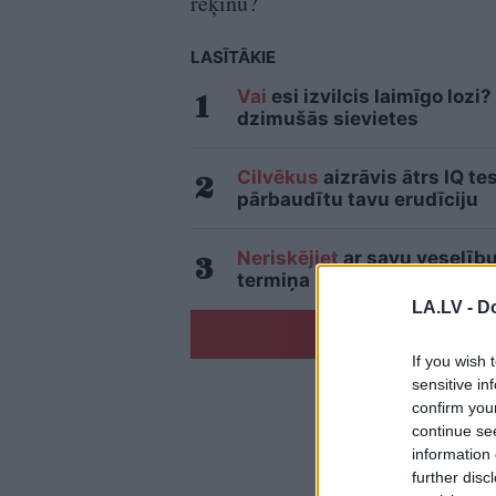
rēķinu?
LASĪTĀKIE
Vai
esi izvilcis laimīgo loz
dzimušās sievietes
Cilvēkus
aizrāvis ātrs IQ te
pārbaudītu tavu erudīciju
Neriskējiet
ar savu veselīb
termiņa beigām nekādā gadī
LA.LV -
Do
If you wish 
sensitive in
confirm you
continue se
information 
further disc