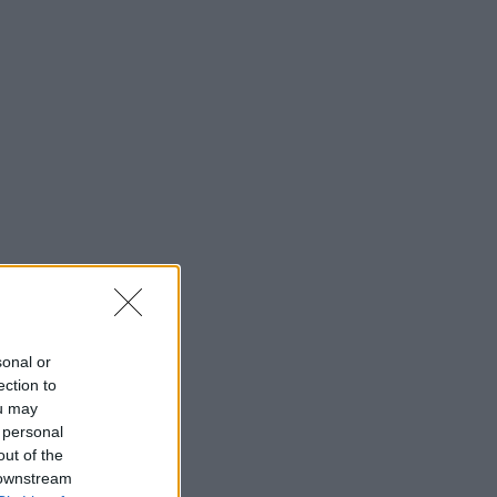
sonal or
ection to
ou may
 personal
out of the
 downstream