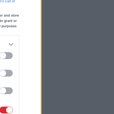
B’s List of
er and store
to grant or
ed purposes