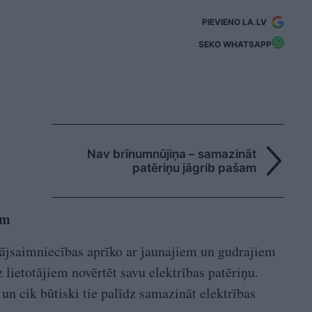
PIEVIENO LA.LV
SEKO WHATSAPP
Nav brīnumnūjiņa – samazināt
patēriņu jāgrib pašam
ām
mājsaimniecības aprīko ar jaunajiem un gudrajiem
z lietotājiem novērtēt savu elektrības patēriņu.
i un cik būtiski tie palīdz samazināt elektrības