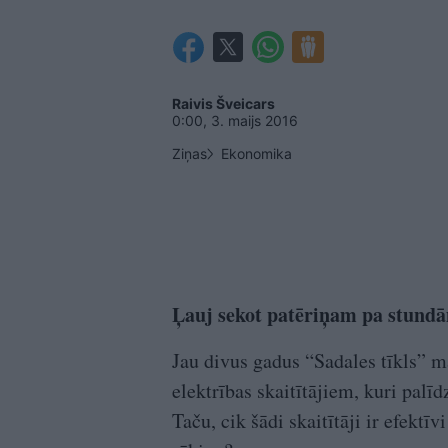
Raivis Šveicars
0:00, 3. maijs 2016
Ziņas
Ekonomika
Ļauj sekot patēriņam pa stund
Jau divus gadus “Sadales tīkls” 
elektrības skaitītājiem, kuri palīd
Taču, cik šādi skaitītāji ir efektīv