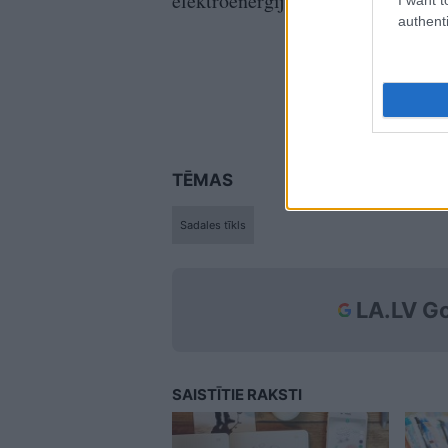
elektroenerģijas cenai biržā.
authenti
TĒMAS
Sadales tīkls
LA.LV Go
SAISTĪTIE RAKSTI