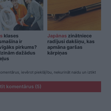
as
klases
Japānas
zinātniece
smašīna ir
radījusi dakšiņu, kas
vīgāks pirkums?
apmāna garšas
dzinām dažādus
kārpiņas
eļus
 komentārus, ievērot pieklājību, nekurināt naidu un iztikt
tīt komentārus (5)