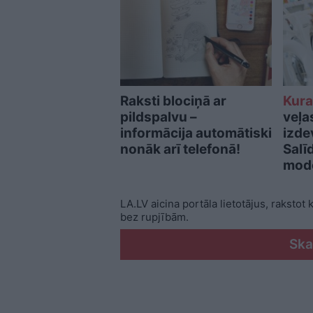
Raksti blociņā ar
Kur
pildspalvu –
veļa
informācija automātiski
izde
nonāk arī telefonā!
Salī
mod
LA.LV aicina portāla lietotājus, rakstot
bez rupjībām.
Ska