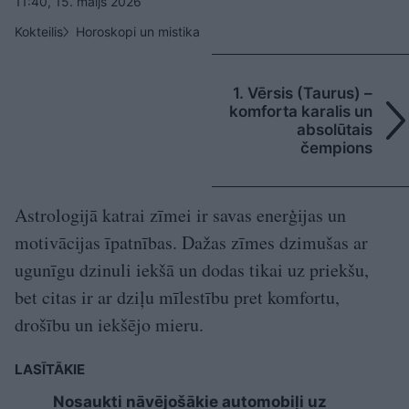
11:40, 15. maijs 2026
Kokteilis
Horoskopi un mistika
1. Vērsis (Taurus) –
komforta karalis un
absolūtais
čempions
Astrologijā katrai zīmei ir savas enerģijas un
motivācijas īpatnības. Dažas zīmes dzimušas ar
ugunīgu dzinuli iekšā un dodas tikai uz priekšu,
bet citas ir ar dziļu mīlestību pret komfortu,
drošību un iekšējo mieru.
LASĪTĀKIE
Nosaukti nāvējošākie automobiļi uz