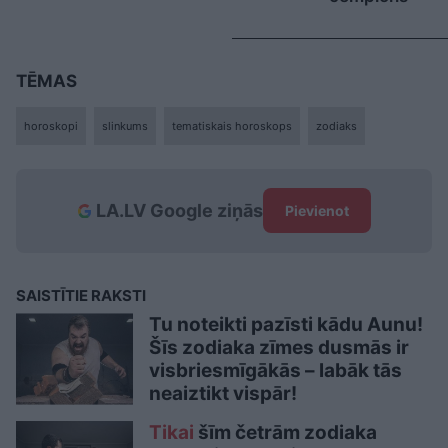
TĒMAS
horoskopi
slinkums
tematiskais horoskops
zodiaks
LA.LV Google ziņās
Pievienot
SAISTĪTIE RAKSTI
Tu noteikti pazīsti kādu Aunu!
Šīs zodiaka zīmes dusmās ir
visbriesmīgākās – labāk tās
neaiztikt vispār!
Tikai
šīm četrām zodiaka