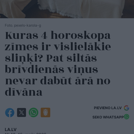
Foto. pexels-karola-g
Kuras 4 horoskopa
zīmes ir vislielākie
sliņķi? Pat siltās
brīvdienās viņus
nevar dabūt ārā no
dīvāna
PIEVIENO LA.LV
SEKO WHATSAPP
LA.LV