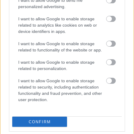
I want to allow Google to send me
personalized advertising.
I want to allow Google to enable storage
related to analytics like cookies on web or
device identifiers in apps.
I want to allow Google to enable storage
related to functionality of the website or app.
TESTS.
Kuras valsts
Horoskopi
9. augustam.
numurzīme redzama
Šodien centies rīkoties
I want to allow Google to enable storage
attēlā? Tikai retais šajā
tā, kā tev pašam šķiet
related to personalization.
testā iegūst vismaz
pareizi
90%
I want to allow Google to enable storage
related to security, including authentication
functionality and fraud prevention, and other
user protection.
CONFIRM