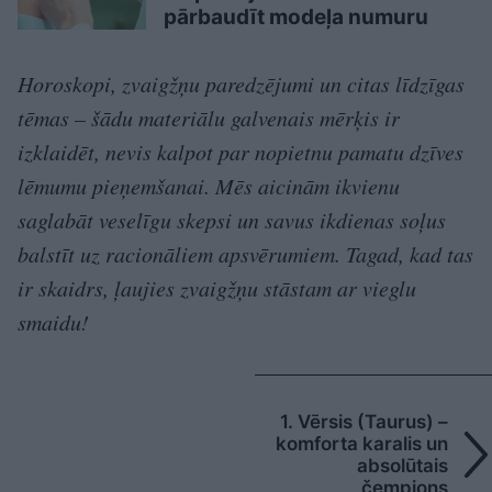
pārbaudīt modeļa numuru
Horoskopi, zvaigžņu paredzējumi un citas līdzīgas
tēmas – šādu materiālu galvenais mērķis ir
izklaidēt, nevis kalpot par nopietnu pamatu dzīves
lēmumu pieņemšanai. Mēs aicinām ikvienu
saglabāt veselīgu skepsi un savus ikdienas soļus
balstīt uz racionāliem apsvērumiem. Tagad, kad tas
ir skaidrs, ļaujies zvaigžņu stāstam ar vieglu
smaidu!
1. Vērsis (Taurus) –
komforta karalis un
absolūtais
čempions