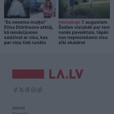
“Es neesmu muļķe!”
Horoskopi
7. augustam.
Elīna Didrihsone atklāj,
Šodien vislabāk par tevi
kā iemācījusies
runās paveiktais, tāpēc
sadzīvot ar visu, kas
nav nepieciešams visu
par viņu tiek runāts
sīki skaidrot
SAITES
Par mums