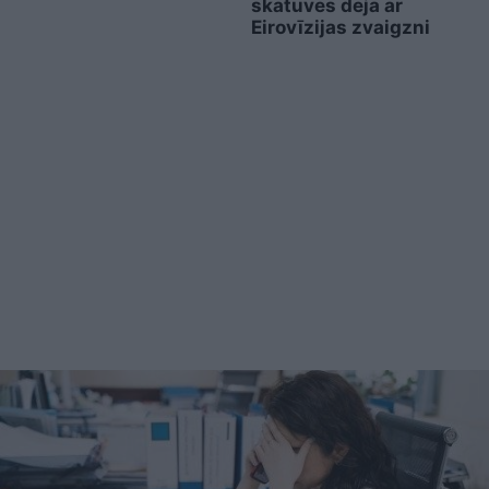
skatuves deja ar
Eirovīzijas zvaigzni