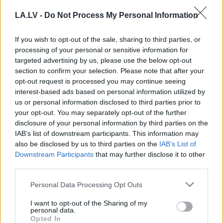
savu auto
LA.LV -
Do Not Process My Personal Information
FOTO.
“Vai tas ir normāli?” Guntars veikalā
nopērk tomātu, taču, pārgriežot to uz
If you wish to opt-out of the sale, sharing to third parties, or
pusēm, viņu sagaida pārsteigums
processing of your personal or sensitive information for
targeted advertising by us, please use the below opt-out
section to confirm your selection. Please note that after your
Viņu skatiens “izurbjas” citiem cauri: 3
opt-out request is processed you may continue seeing
datumi, kuros dzimušos mēdz uzskatīt
interest-based ads based on personal information utilized by
par biedējošiem
us or personal information disclosed to third parties prior to
your opt-out. You may separately opt-out of the further
Bez
diploma, darba un izbijis slepkava!?
disclosure of your personal information by third parties on the
Vai tiešām jebkurš var kandidēt Saeimas
IAB’s list of downstream participants. This information may
vēlēšanās, skaidro advokāts
also be disclosed by us to third parties on the
IAB’s List of
Downstream Participants
that may further disclose it to other
third parties.
Rūgts!
Latvijā slavenākais japānis Masaki
mijis gredzenus ar mīļoto – kāzās
Please note that this website/app uses one or more Google
Personal Data Processing Opt Outs
izskanēja arī īpaši skaista latviešu
services and may gather and store information including but
dziesma
not limited to your visit or usage behaviour. You may click to
I want to opt-out of the Sharing of my
personal data.
grant or deny consent to Google and its third-party tags to
Lasīt citas ziņas
Opted In