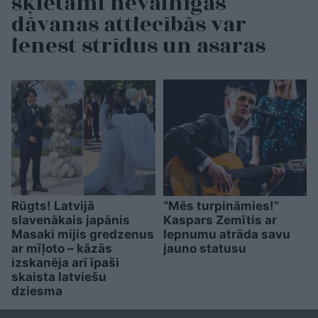
šķietami nevainīgās
dāvanas attiecībās var
ienest strīdus un asaras
Rūgts! Latvijā
“Mēs turpināmies!”
slavenākais japānis
Kaspars Zemītis ar
Masaki mijis gredzenus
lepnumu atrāda savu
ar mīļoto – kāzās
jauno statusu
izskanēja arī īpaši
skaista latviešu
dziesma