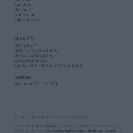
Kontakti
Reklāma
Noteikumi
Ētikas kodekss
REKVIZĪTI
SIA "LA.LV"
Reģ. nr. 40003616846
Banka: Swedbanka
Kods: HABALV22
Konts: LV64HABA0551043479309
ADRESE
Blaumaņa 32 - 1A, Rīga
© SIA "Ekis&Co-Positioning and Consulting"
Jebkāda veida satura pārpublicēšana, kopēšana, izplatīšana vai
citāda veida izmantošana bez iepriekšējas rakstiskas atļaujas no