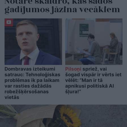
Notāre skaidro, kas šādos
gadījumos jāzina vecākiem
Dombravas izteikumi
Pilsoņi
spriež, vai
satrauc: Tehnoloģiskas
šogad vispār ir vērts iet
problēmas ik pa laikam
vēlēt: “Man ir tā
var rasties dažādās
apnikusi politiskā AI
robežšķērsošanas
šļura!”
vietās