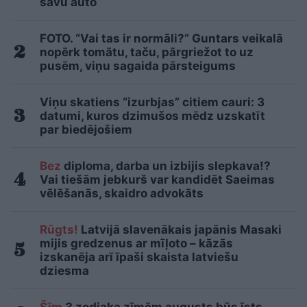
savu auto
FOTO. “Vai tas ir normāli?” Guntars veikalā
nopērk tomātu, taču, pārgriežot to uz
pusēm, viņu sagaida pārsteigums
Viņu skatiens “izurbjas” citiem cauri: 3
datumi, kuros dzimušos mēdz uzskatīt
par biedējošiem
Bez
diploma, darba un izbijis slepkava!?
Vai tiešām jebkurš var kandidēt Saeimas
vēlēšanās, skaidro advokāts
Rūgts!
Latvijā slavenākais japānis Masaki
mijis gredzenus ar mīļoto – kāzās
izskanēja arī īpaši skaista latviešu
dziesma