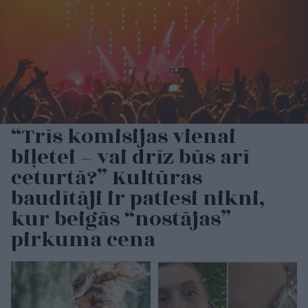
“Trīs komisijas vienai
biļetei – vai drīz būs arī
ceturtā?” Kultūras
baudītāji ir patiesi nikni,
kur beigās “nostājas”
pirkuma cena