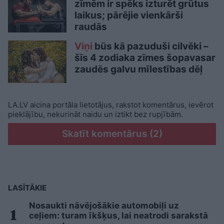
zīmēm ir spēks izturēt grūtus
laikus; pārējie vienkārši
raudās
Viņi
būs kā pazuduši cilvēki –
šīs 4 zodiaka zīmes šopavasar
zaudēs galvu mīlestības dēļ
LA.LV aicina portāla lietotājus, rakstot komentārus, ievērot
pieklājību, nekurināt naidu un iztikt bez rupjībām.
Skatīt komentārus (2)
LASĪTĀKIE
Nosaukti nāvējošākie automobiļi uz
ceļiem: turam īkšķus, lai neatrodi sarakstā