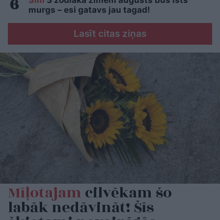
Šīm
3 zodiaka zīmēm augusts būs īsts
murgs – esi gatavs jau tagad!
Lasīt citas ziņas
Mīļotajam
cilvēkam šo
labāk nedāvināt! Šīs