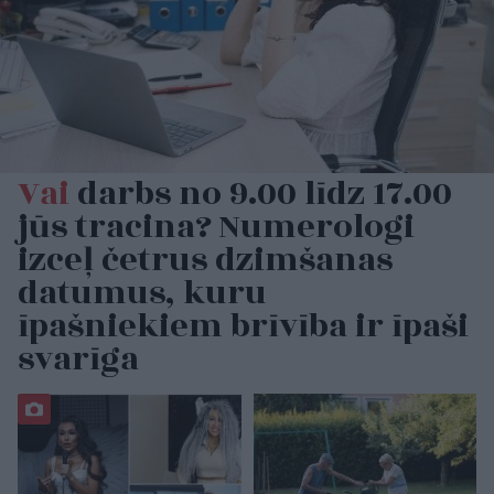
Vai
darbs no 9.00 līdz 17.00
jūs tracina? Numerologi
izceļ četrus dzimšanas
datumus, kuru
īpašniekiem brīvība ir īpaši
svarīga