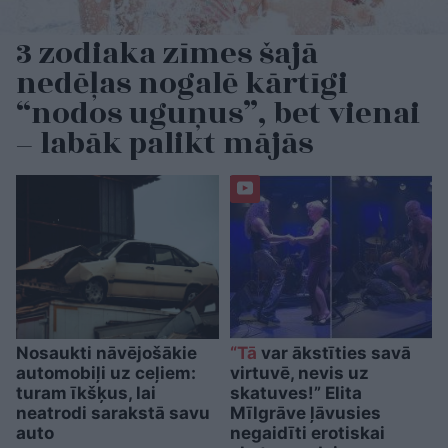
3 zodiaka zīmes šajā
nedēļas nogalē kārtīgi
“nodos uguņus”, bet vienai
– labāk palikt mājās
Nosaukti nāvējošākie
“Tā
var ākstīties savā
automobiļi uz ceļiem:
virtuvē, nevis uz
turam īkšķus, lai
skatuves!” Elita
neatrodi sarakstā savu
Mīlgrāve ļāvusies
auto
negaidīti erotiskai