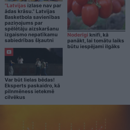
“Latvijas
izlase nav par
ādas krāsu.” Latvijas
Basketbola savienības
paziņojums par
spēlētāju aizskaršanu
izgaismo nepatīkamu
Noderīgi
knifi, kā
sabiedrības šķautni
panākt, lai tomātu laiks
būtu iespējami ilgāks
Var būt lielas bēdas!
Eksperts paskaidro, kā
pilnmēness ietekmē
cilvēkus