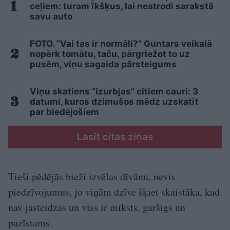
ceļiem: turam īkšķus, lai neatrodi sarakstā
savu auto
FOTO. “Vai tas ir normāli?” Guntars veikalā
nopērk tomātu, taču, pārgriežot to uz
pusēm, viņu sagaida pārsteigums
Viņu skatiens “izurbjas” citiem cauri: 3
datumi, kuros dzimušos mēdz uzskatīt
par biedējošiem
Lasīt citas ziņas
Tieši pēdējās bieži izvēlas dīvānu, nevis
piedzīvojumus, jo viņām dzīve šķiet skaistāka, kad
nav jāsteidzas un viss ir mīksts, garšīgs un
pazīstams.