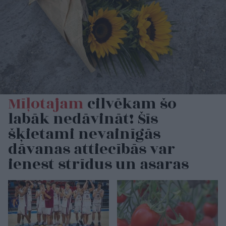
Mīļotajam
cilvēkam šo
labāk nedāvināt! Šīs
šķietami nevainīgās
dāvanas attiecībās var
ienest strīdus un asaras