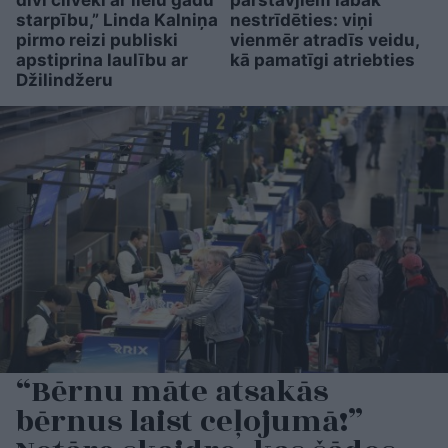
starpību,” Linda Kalniņa
nestrīdēties: viņi
pirmo reizi publiski
vienmēr atradīs veidu,
apstiprina laulību ar
kā pamatīgi atriebties
Džilindžeru
“Bērnu māte atsakās
bērnus laist ceļojumā!”