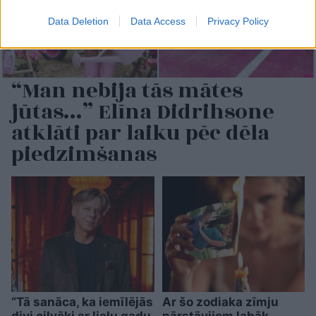
Data Deletion
Data Access
Privacy Policy
“Man nebija tās mātes
jūtas…” Elīna Didrihsone
atklāti par laiku pēc dēla
piedzimšanas
“Tā sanāca, ka iemīlējās
Ar šo zodiaka zīmju
divi cilvēki ar lielu gadu
pārstāvjiem labāk