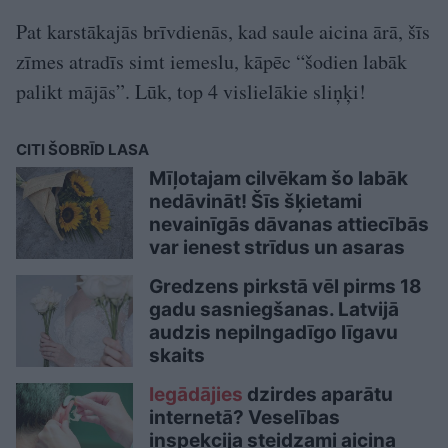
Pat karstākajās brīvdienās, kad saule aicina ārā, šīs
zīmes atradīs simt iemeslu, kāpēc “šodien labāk
palikt mājās”. Lūk, top 4 vislielākie sliņķi!
CITI ŠOBRĪD LASA
Mīļotajam cilvēkam šo labāk
nedāvināt! Šīs šķietami
nevainīgās dāvanas attiecībās
var ienest strīdus un asaras
Gredzens pirkstā vēl pirms 18
gadu sasniegšanas. Latvijā
audzis nepilngadīgo līgavu
skaits
Iegādājies
dzirdes aparātu
internetā? Veselības
inspekcija steidzami aicina