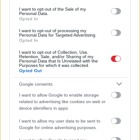
use your data for below specified purposes in below Google
consent section.
I want to opt-out of the Sale of my
Personal Data.
Opted In
I want to opt-out of processing my
Personal Data for Targeted Advertising.
Opted In
I want to opt-out of Collection, Use,
Retention, Sale, and/or Sharing of my
Personal Data that Is Unrelated with the
Purposes for which it was collected.
Opted Out
Google consents
I want to allow Google to enable storage
Atcelt
Ziņot
Mūžu dzīvo, mūžu mācies!
related to advertising like cookies on web or
device identifiers in apps.
Magone atklāj neparastu
veidu, kā salasīt meža
I want to allow my user data to be sent to
Google for online advertising purposes.
avenes