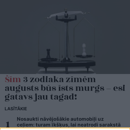
Šīm
3 zodiaka zīmēm
augusts būs īsts murgs – esi
gatavs jau tagad!
LASĪTĀKIE
Nosaukti nāvējošākie automobiļi uz
ceļiem: turam īkšķus, lai neatrodi sarakstā