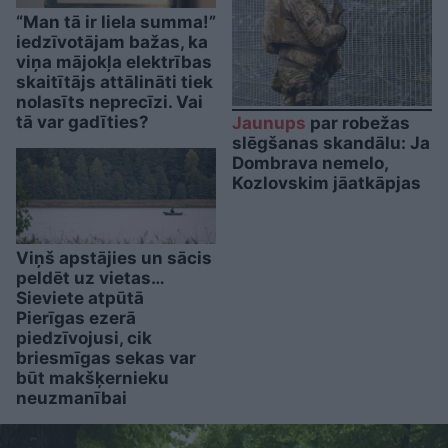
“Man tā ir liela summa!”
iedzīvotājam bažas, ka
viņa mājokļa elektrības
skaitītājs attālināti tiek
nolasīts neprecīzi. Vai
tā var gadīties?
Jaunups
par robežas
slēgšanas skandālu: Ja
Dombrava nemelo,
Kozlovskim jāatkāpjas
Viņš apstājies un sācis
peldēt uz vietas…
Sieviete atpūtā
Pierīgas ezerā
piedzīvojusi, cik
briesmīgas sekas var
būt makšķernieku
neuzmanībai