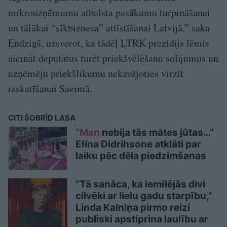
mikrouzņēmumu atbalsta pasākumu turpināšanai
un tālākai “sīkbiznesa” attīstīšanai Latvijā,” saka
Endziņš, uzsverot, ka tādēļ LTRK prezidijs lēmis
aicināt deputātus turēt priekšvēlēšanu solījumus un
uzņēmēju priekšlikumu nekavējoties virzīt
izskatīšanai Saeimā.
CITI ŠOBRĪD LASA
“Man
nebija tās mātes jūtas…”
Elīna Didrihsone atklāti par
laiku pēc dēla piedzimšanas
“Tā sanāca, ka iemīlējās divi
cilvēki ar lielu gadu starpību,”
Linda Kalniņa pirmo reizi
publiski apstiprina laulību ar