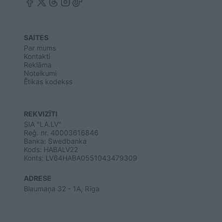
SAITES
Par mums
Kontakti
Reklāma
Noteikumi
Ētikas kodekss
REKVIZĪTI
SIA "LA.LV"
Reģ. nr. 40003616846
Banka: Swedbanka
Kods: HABALV22
Konts: LV64HABA0551043479309
ADRESE
Blaumaņa 32 - 1A, Rīga