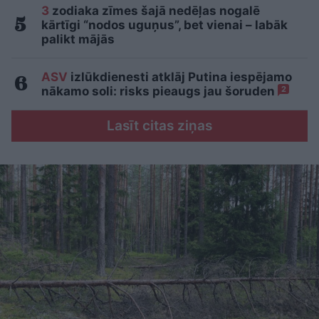
3
zodiaka zīmes šajā nedēļas nogalē
kārtīgi “nodos uguņus”, bet vienai – labāk
palikt mājās
ASV
izlūkdienesti atklāj Putina iespējamo
nākamo soli: risks pieaugs jau šoruden
2
Lasīt citas ziņas