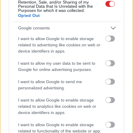
nestrīdēties: viņi
iegūt 80% šajā lauku
Retention, Sale, and/or Sharing of my
Personal Data that Is Unrelated with the
vienmēr atradīs veidu,
gudrību testā
Purposes for which it was collected.
kā pamatīgi atriebties
Opted Out
Google consents
I want to allow Google to enable storage
Atcelt
Ziņot
related to advertising like cookies on web or
device identifiers in apps.
I want to allow my user data to be sent to
Google for online advertising purposes.
I want to allow Google to send me
personalized advertising.
I want to allow Google to enable storage
related to analytics like cookies on web or
device identifiers in apps.
I want to allow Google to enable storage
related to functionality of the website or app.