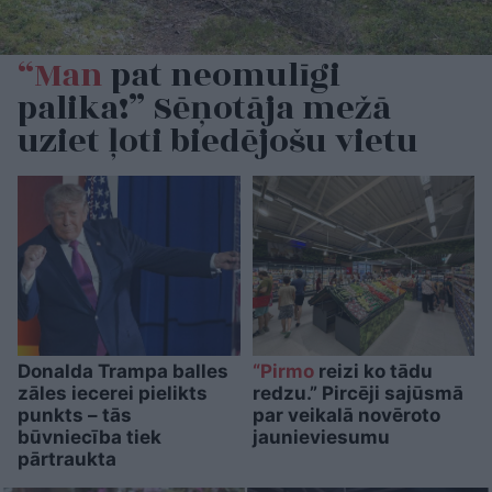
“Man
pat neomulīgi
palika!” Sēņotāja mežā
uziet ļoti biedējošu vietu
Donalda Trampa balles
“Pirmo
reizi ko tādu
zāles iecerei pielikts
redzu.” Pircēji sajūsmā
punkts – tās
par veikalā novēroto
būvniecība tiek
jaunieviesumu
pārtraukta