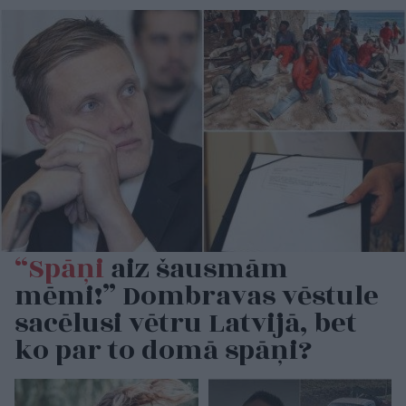
“Spāņi
aiz šausmām
mēmi!” Dombravas vēstule
sacēlusi vētru Latvijā, bet
ko par to domā spāņi?