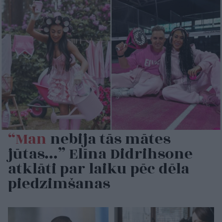
“Man
nebija tās mātes
jūtas…” Elīna Didrihsone
atklāti par laiku pēc dēla
piedzimšanas