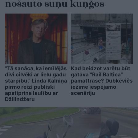
nošauto suņu kuņģos
“Tā sanāca, ka iemīlējās
Kad beidzot varētu būt
divi cilvēki ar lielu gadu
gatava “Rail Baltica”
starpību,” Linda Kalniņa
pamattrase? Dubkēvičs
pirmo reizi publiski
iezīmē iespējamo
apstiprina laulību ar
scenāriju
Džilindžeru