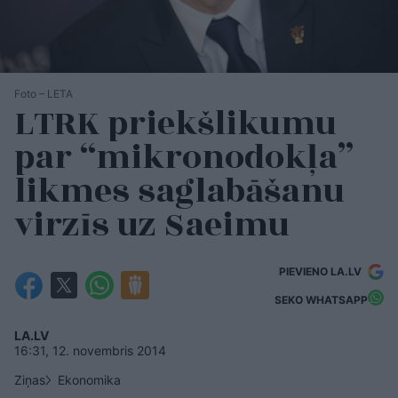
Foto – LETA
LTRK priekšlikumu
par “mikronodokļa”
likmes saglabāšanu
virzīs uz Saeimu
PIEVIENO LA.LV
SEKO WHATSAPP
LA.LV
16:31, 12. novembris 2014
Ziņas
Ekonomika