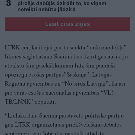
pircējs dabūjis dzirdēt to, ko viņam
noteikti nebūtu jādzird
Lasīt citas ziņas
LTRK cer, ka idejai par tā sauktā “mikronodokļa”
likmes saglabāšanu Saeimā būs dzirdīgas ausis, jo
atbalstu šim priekšlikumam līdz šim pauduši
opozīcijā esošās partijas”Saskaņa”, Latvijas
Reģionu apvienības un “No sirds Latvijai”, kā arī
pie varas esošās nacionālās apvienības “VL!-
TB/LNNK” deputāti.
“Lielākā daļa Saeimā pārstāvēto politisko partiju
gan LTRK organizētajās priekšvēlēšanu debatēs
septembrī, gan šobrīd ir pauduši atbalstu