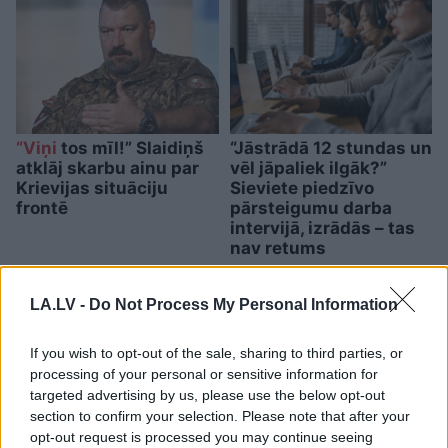
“Viņi
tos mīl!” Slaidiņš
“Jāstrādā 12 stundas un
atklāj skarbu ainu par
vēl jāpaliek ilgāk?”
Krievijas situāciju
Sieviete piedzīvo
frontē
pārsteigumu darba
intervijā, izrādās – tas
nav retums
LA.LV -
Do Not Process My Personal Information
If you wish to opt-out of the sale, sharing to third parties, or
processing of your personal or sensitive information for
targeted advertising by us, please use the below opt-out
section to confirm your selection. Please note that after your
opt-out request is processed you may continue seeing