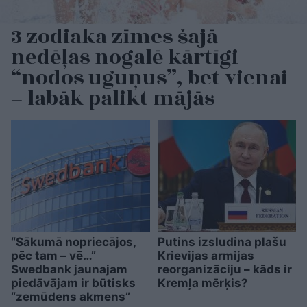
3 zodiaka zīmes šajā
nedēļas nogalē kārtīgi
“nodos uguņus”, bet vienai
– labāk palikt mājās
“Sākumā nopriecājos,
Putins izsludina plašu
pēc tam – vē…”
Krievijas armijas
Swedbank jaunajam
reorganizāciju – kāds ir
piedāvājam ir būtisks
Kremļa mērķis?
“zemūdens akmens”