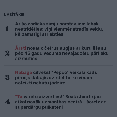
LASĪTĀKIE
Ar šo zodiaka zīmju pārstāvjiem labāk
nestrīdēties: viņi vienmēr atradīs veidu,
kā pamatīgi atriebties
Ārsti
nosauc četrus augļus ar kuru ēšanu
pēc 45 gadu vecuma nevajadzētu pārlieku
aizrauties
Nabaga
cilvēks! “Pepco” veikalā kāds
pircējs dabūjis dzirdēt to, ko viņam
noteikti nebūtu jādzird
“Tu
varētu aizvērties!” Beata Jonīte jau
atkal nonāk uzmanības centrā – šoreiz ar
superdārgu pulksteni