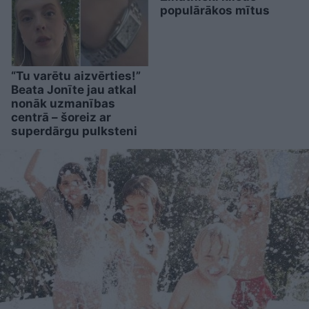
populārākos mītus
“Tu varētu aizvērties!”
Beata Jonīte jau atkal
nonāk uzmanības
centrā – šoreiz ar
superdārgu pulksteni