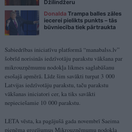
Džilindžeru
Donalda
Trampa balles zāles
iecerei pielikts punkts – tās
būvniecība tiek pārtraukta
Sabiedrības iniciatīvu platformā “manabalss.lv”
šobrīd norisinās iedzīvotāju parakstu vākšana par
mikrouzņēmumu nodokļa likmes saglabāšanu
esošajā apmērā. Līdz šim savākti turpat 3 000
Latvijas iedzīvotāju parakstu, taču parakstu
vākšanas iniciatori cer, ka tiks savākti
nepieciešamie 10 000 parakstu.
LETA vēsta, ka pagājušā gada novembrī Saeima
pieņēma grozījumus Mikrouzņēmumu nodokļa