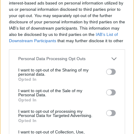
interest-based ads based on personal information utilized by
us or personal information disclosed to third parties prior to
your opt-out. You may separately opt-out of the further
disclosure of your personal information by third parties on the
IAB’s list of downstream participants. This information may
Krievijā sācies pavēstu
also be disclosed by us to third parties on the
IAB’s List of
vilnis: zināms, kas notiek
Downstream Participants
that may further disclose it to other
third parties.
ar tiem, kuri tās izvēlas
ignorēt
Please note that this website/app uses one or more Google
Personal Data Processing Opt Outs
services and may gather and store information including but
not limited to your visit or usage behaviour. You may click to
I want to opt-out of the Sharing of my
personal data.
grant or deny consent to Google and its third-party tags to
Opted In
use your data for below specified purposes in below Google
consent section.
I want to opt-out of the Sale of my
Personal Data.
Opted In
I want to opt-out of processing my
Personal Data for Targeted Advertising.
Opted In
Ar
šo zodiaka zīmju
TESTS. Tikai cilvēki ar
pārstāvjiem labāk
laucinieka DNS spēs
I want to opt-out of Collection, Use,