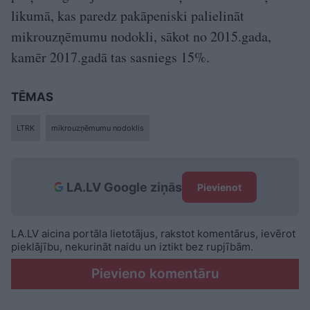
likumā, kas paredz pakāpeniski palielināt
mikrouzņēmumu nodokli, sākot no 2015.gada,
kamēr 2017.gadā tas sasniegs 15%.
TĒMAS
LTRK
mikrouzņēmumu nodoklis
LA.LV Google ziņās
Pievienot
LA.LV aicina portāla lietotājus, rakstot komentārus, ievērot
pieklājību, nekurināt naidu un iztikt bez rupjībām.
Pievieno komentāru