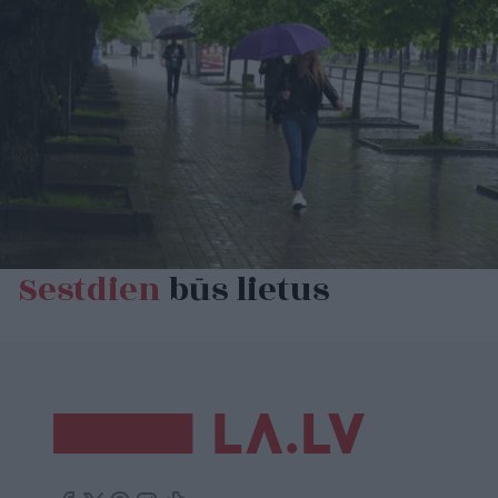
Sestdien
būs lietus