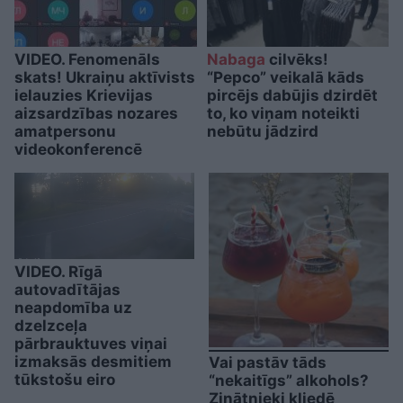
VIDEO. Fenomenāls
Nabaga
cilvēks!
skats! Ukraiņu aktīvists
“Pepco” veikalā kāds
ielauzies Krievijas
pircējs dabūjis dzirdēt
aizsardzības nozares
to, ko viņam noteikti
amatpersonu
nebūtu jādzird
videokonferencē
VIDEO. Rīgā
autovadītājas
neapdomība uz
dzelzceļa
pārbrauktuves viņai
izmaksās desmitiem
Vai pastāv tāds
tūkstošu eiro
“nekaitīgs” alkohols?
Zinātnieki kliedē