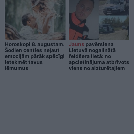
Horoskopi 8. augustam.
Jauns
pavērsiena
Šodien centies neļaut
Lietuvā nogalinātā
emocijām pārāk spēcīgi
feldšera lietā: no
ietekmēt tavus
apcietinājuma atbrīvots
lēmumus
viens no aizturētajiem