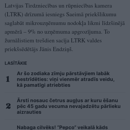
Latvijas Tirdzniecības un rūpniecības kamera
(LTRK) drīzumā iesniegs Saeimā priekšlikumu
saglabāt mikrouzņēmumu nodokļa likmi līdzšinējā
apmērā – 9% no uzņēmuma apgrozījuma. To
žurnālistiem trešdien sacīja LTRK valdes
priekšsēdētājs Jānis Endziņš.
LASĪTĀKIE
Ar šo zodiaka zīmju pārstāvjiem labāk
nestrīdēties: viņi vienmēr atradīs veidu,
kā pamatīgi atriebties
Ārsti nosauc četrus augļus ar kuru ēšanu
pēc 45 gadu vecuma nevajadzētu pārlieku
aizrauties
Nabaga cilvēks! “Pepco” veikalā kāds