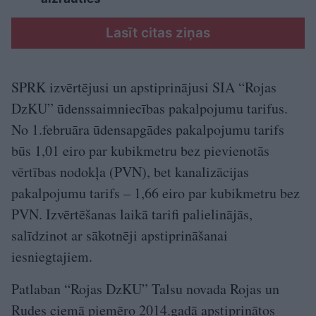
Lasīt citas ziņas
SPRK izvērtējusi un apstiprinājusi SIA “Rojas
DzKU” ūdenssaimniecības pakalpojumu tarifus.
No 1.februāra ūdensapgādes pakalpojumu tarifs
būs 1,01 eiro par kubikmetru bez pievienotās
vērtības nodokļa (PVN), bet kanalizācijas
pakalpojumu tarifs – 1,66 eiro par kubikmetru bez
PVN. Izvērtēšanas laikā tarifi palielinājās,
salīdzinot ar sākotnēji apstiprināšanai
iesniegtajiem.
Patlaban “Rojas DzKU” Talsu novada Rojas un
Rudes ciemā piemēro 2014.gadā apstiprinātos