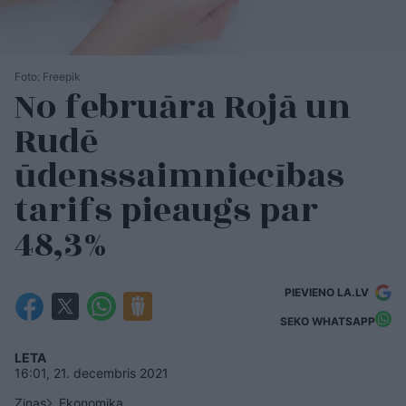
Foto: Freepik
No februāra Rojā un
Rudē
ūdenssaimniecības
tarifs pieaugs par
48,3%
PIEVIENO LA.LV
SEKO WHATSAPP
LETA
16:01, 21. decembris 2021
Ziņas
Ekonomika