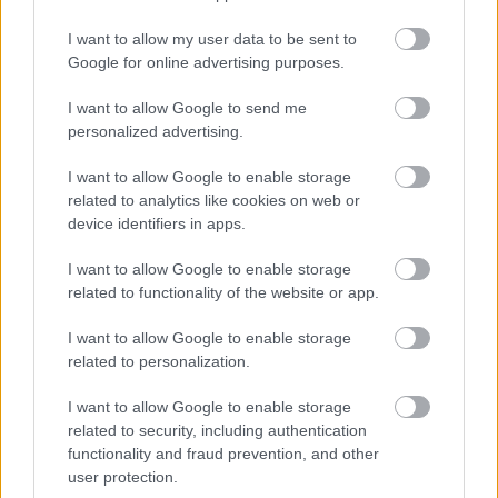
ēšanai?
nebūs tāda, kāda bija
pirms tam
I want to allow my user data to be sent to
Google for online advertising purposes.
I want to allow Google to send me
personalized advertising.
I want to allow Google to enable storage
related to analytics like cookies on web or
device identifiers in apps.
I want to allow Google to enable storage
related to functionality of the website or app.
I want to allow Google to enable storage
“Man
arī tagad vajag!”
related to personalization.
Hortenziju fani sajūsmā
I want to allow Google to enable storage
par šo tirgotāju Salaspilī
related to security, including authentication
functionality and fraud prevention, and other
user protection.