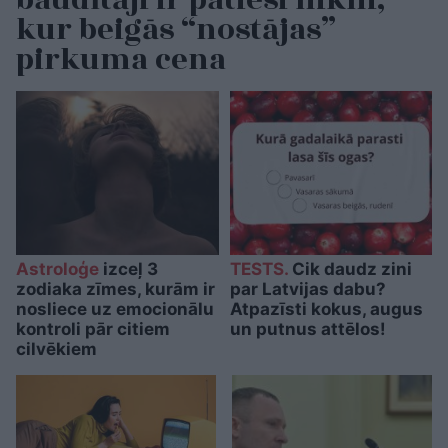
baudītāji ir patiesi nikni,
kur beigās “nostājas”
pirkuma cena
Astroloģe
izceļ 3
TESTS.
Cik daudz zini
zodiaka zīmes, kurām ir
par Latvijas dabu?
nosliece uz emocionālu
Atpazīsti kokus, augus
kontroli pār citiem
un putnus attēlos!
cilvēkiem