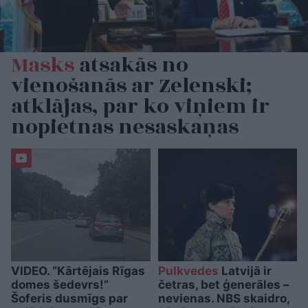
Masks
atsakās no
vienošanās ar Zelenski;
atklājas, par ko viņiem ir
nopietnas nesaskaņas
VIDEO. “Kārtējais Rīgas
Pulkvedes
Latvijā ir
domes šedevrs!”
četras, bet ģenerāles –
Šoferis dusmīgs par
nevienas. NBS skaidro,