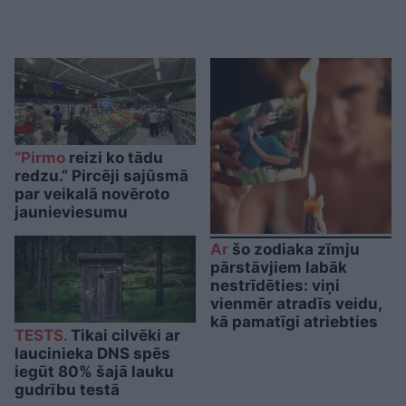
“Pirmo
reizi ko tādu
redzu.” Pircēji sajūsmā
par veikalā novēroto
jaunieviesumu
Ar
šo zodiaka zīmju
pārstāvjiem labāk
nestrīdēties: viņi
vienmēr atradīs veidu,
kā pamatīgi atriebties
TESTS.
Tikai cilvēki ar
laucinieka DNS spēs
iegūt 80% šajā lauku
gudrību testā