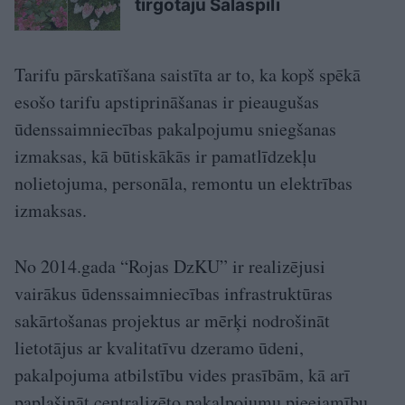
tirgotāju Salaspilī
Tarifu pārskatīšana saistīta ar to, ka kopš spēkā
esošo tarifu apstiprināšanas ir pieaugušas
ūdenssaimniecības pakalpojumu sniegšanas
izmaksas, kā būtiskākās ir pamatlīdzekļu
nolietojuma, personāla, remontu un elektrības
izmaksas.
No 2014.gada “Rojas DzKU” ir realizējusi
vairākus ūdenssaimniecības infrastruktūras
sakārtošanas projektus ar mērķi nodrošināt
lietotājus ar kvalitatīvu dzeramo ūdeni,
pakalpojuma atbilstību vides prasībām, kā arī
paplašināt centralizēto pakalpojumu pieejamību.