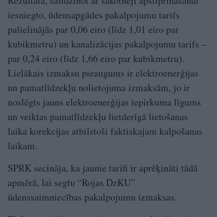
Rezultātā, salīdzinot ar sākotnēji apstiprināšanai
iesniegto, ūdensapgādes pakalpojumu tarifs
palielinājās par 0,06 eiro (līdz 1,01 eiro par
kubikmetru) un kanalizācijas pakalpojumu tarifs –
par 0,24 eiro (līdz 1,66 eiro par kubikmetru).
Lielākais izmaksu pieaugums ir elektroenerģijas
un pamatlīdzekļu nolietojuma izmaksām, jo ir
noslēgts jauns elektroenerģijas iepirkuma līgums
un veiktas pamatlīdzekļu lietderīgā lietošanas
laika korekcijas atbilstoši faktiskajam kalpošanas
laikam.
SPRK secināja, ka jaunie tarifi ir aprēķināti tādā
apmērā, lai segtu “Rojas DzKU”
ūdenssaimniecības pakalpojumu izmaksas.