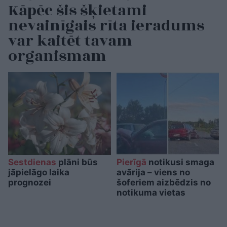
Kāpēc šis šķietami
nevainīgais rīta ieradums
var kaitēt tavam
organismam
Sestdienas
plāni būs
Pierīgā
notikusi smaga
jāpielāgo laika
avārija – viens no
prognozei
šoferiem aizbēdzis no
notikuma vietas