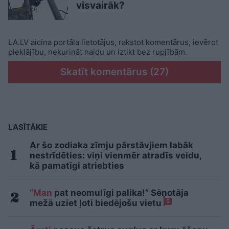
visvairāk?
LA.LV aicina portāla lietotājus, rakstot komentārus, ievērot
pieklājību, nekurināt naidu un iztikt bez rupjībām.
Skatīt komentārus (27)
LASĪTĀKIE
Ar šo zodiaka zīmju pārstāvjiem labāk
nestrīdēties: viņi vienmēr atradīs veidu,
kā pamatīgi atriebties
“Man
pat neomulīgi palika!” Sēņotāja
mežā uziet ļoti biedējošu vietu
5