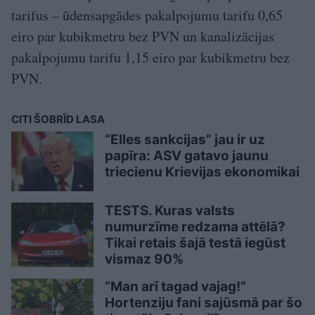
tarifus – ūdensapgādes pakalpojumu tarifu 0,65
eiro par kubikmetru bez PVN un kanalizācijas
pakalpojumu tarifu 1,15 eiro par kubikmetru bez
PVN.
CITI ŠOBRĪD LASA
“Elles sankcijas” jau ir uz
papīra: ASV gatavo jaunu
triecienu Krievijas ekonomikai
TESTS. Kuras valsts
numurzīme redzama attēlā?
Tikai retais šajā testā iegūst
vismaz 90%
“Man arī tagad vajag!”
Hortenziju fani sajūsmā par šo