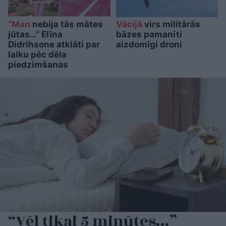
“Man
nebija tās mātes
Vācijā
virs militārās
jūtas…” Elīna
bāzes pamanīti
Didrihsone atklāti par
aizdomīgi droni
laiku pēc dēla
piedzimšanas
“Vēl tikai 5 minūtes…”