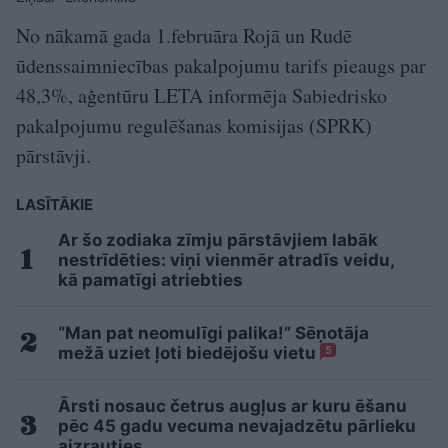
No nākamā gada 1.februāra Rojā un Rudē
ūdenssaimniecības pakalpojumu tarifs pieaugs par
48,3%, aģentūru LETA informēja Sabiedrisko
pakalpojumu regulēšanas komisijas (SPRK)
pārstāvji.
LASĪTĀKIE
Ar šo zodiaka zīmju pārstāvjiem labāk
nestrīdēties: viņi vienmēr atradīs veidu,
kā pamatīgi atriebties
“Man pat neomulīgi palika!” Sēņotāja
mežā uziet ļoti biedējošu vietu
5
Ārsti nosauc četrus augļus ar kuru ēšanu
pēc 45 gadu vecuma nevajadzētu pārlieku
aizrauties