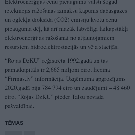
Elektroenerģijas cenu pieaugumu valstī šogad
ietekmējis ražošanas izmaksu kāpums dabasgāzes
un oglekļa dioksīda (CO2) emisiju kvotu cenu
pieauguma dēļ, kā arī mazāk labvēlīgi laikapstākļi
elektroenerģijas ražošanai no atjaunojamiem
resursiem hidroelektrostacijās un vēja stacijās.
“Rojas DzKU” reģistrēta 1992.gadā un tās
pamatkapitāls ir 2,665 miljoni eiro, liecina
“Firmas.lv” informācija. Uzņēmuma apgrozījums
2020.gadā bija 784 794 eiro un zaudējumi – 48 460
eiro. “Rojas DzKU” pieder Talsu novada
pašvaldībai.
TĒMAS