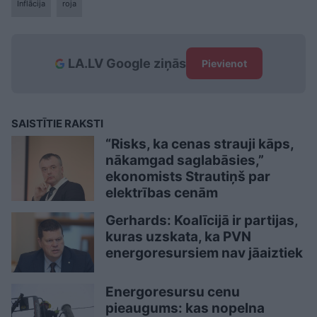
Inflācija
roja
LA.LV Google ziņās
Pievienot
SAISTĪTIE RAKSTI
“Risks, ka cenas strauji kāps,
nākamgad saglabāsies,”
ekonomists Strautiņš par
elektrības cenām
Gerhards: Koalīcijā ir partijas,
kuras uzskata, ka PVN
energoresursiem nav jāaiztiek
Energoresursu cenu
pieaugums: kas nopelna