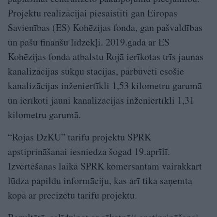
Projektu realizācijai piesaistīti gan Eiropas
Savienības (ES) Kohēzijas fonda, gan pašvaldības
un pašu finanšu līdzekļi. 2019.gadā ar ES
Kohēzijas fonda atbalstu Rojā ierīkotas trīs jaunas
kanalizācijas sūkņu stacijas, pārbūvēti esošie
kanalizācijas inženiertīkli 1,53 kilometru garumā
un ierīkoti jauni kanalizācijas inženiertīkli 1,31
kilometru garumā.
“Rojas DzKU” tarifu projektu SPRK
apstiprināšanai iesniedza šogad 19.aprīlī.
Izvērtēšanas laikā SPRK komersantam vairākkārt
lūdza papildu informāciju, kas arī tika saņemta
kopā ar precizētu tarifu projektu.