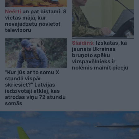
Neērti
un pat bīstami: 8
vietas mājā, kur
nevajadzētu novietot
televizoru
Slaidiņš:
Izskatās, ka
jaunais Ukrainas
bruņoto spēku
virspavēlnieks ir
nolēmis mainīt pieeju
“Kur jūs ar to somu X
stundā vispār
skriesiet?” Latvijas
iedzīvotāji atklāj, kas
atrodas viņu 72 stundu
somās