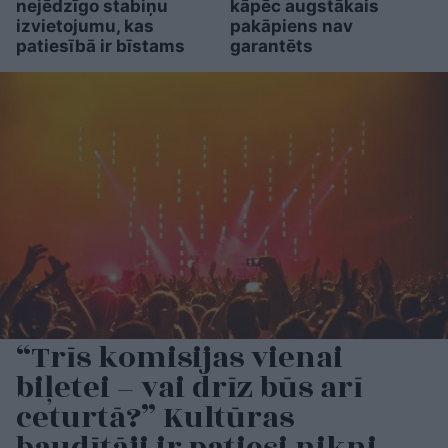
nejēdzīgo stabiņu
kāpēc augstākais
izvietojumu, kas
pakāpiens nav
patiesībā ir bīstams
garantēts
“Trīs komisijas vienai
biļetei – vai drīz būs arī
ceturtā?” Kultūras