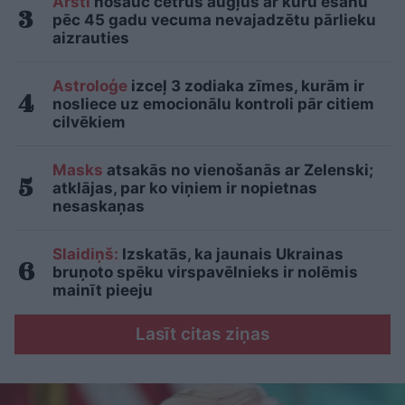
Ārsti
nosauc četrus augļus ar kuru ēšanu
pēc 45 gadu vecuma nevajadzētu pārlieku
aizrauties
Astroloģe
izceļ 3 zodiaka zīmes, kurām ir
nosliece uz emocionālu kontroli pār citiem
cilvēkiem
Masks
atsakās no vienošanās ar Zelenski;
atklājas, par ko viņiem ir nopietnas
nesaskaņas
Slaidiņš:
Izskatās, ka jaunais Ukrainas
bruņoto spēku virspavēlnieks ir nolēmis
mainīt pieeju
Lasīt citas ziņas