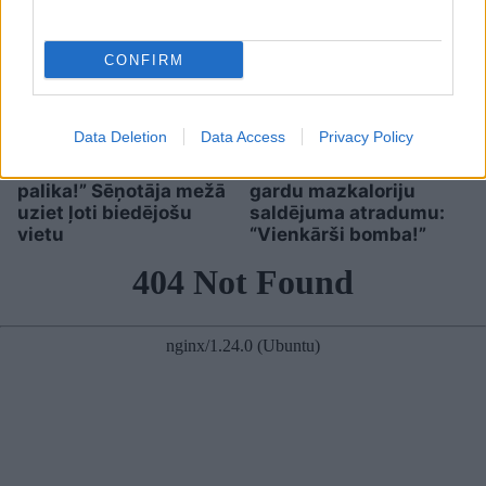
CONFIRM
Data Deletion
Data Access
Privacy Policy
“Man
pat neomulīgi
Saldummīļi dalās ar
palika!” Sēņotāja mežā
gardu mazkaloriju
uziet ļoti biedējošu
saldējuma atradumu:
vietu
“Vienkārši bomba!”