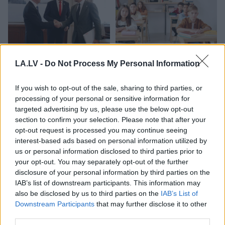
Simtiem miljonu IT
“Ar
katru jaunu ministru
LA.LV -
Do Not Process My Personal Information
sistēmām, bet joprojām
kārtējā reforma!”
atrod vājos punktus.
Vecāki un skolotāji
Tavars skaidro, kur ir
neslēpj dusmas – vai
If you wish to opt-out of the sale, sharing to third parties, or
problēma
vērtējumu reforma
processing of your personal or sensitive information for
uzlabos atzīmes?
targeted advertising by us, please use the below opt-out
section to confirm your selection. Please note that after your
opt-out request is processed you may continue seeing
interest-based ads based on personal information utilized by
us or personal information disclosed to third parties prior to
your opt-out. You may separately opt-out of the further
disclosure of your personal information by third parties on the
IAB’s list of downstream participants. This information may
also be disclosed by us to third parties on the
IAB’s List of
Downstream Participants
that may further disclose it to other
third parties.