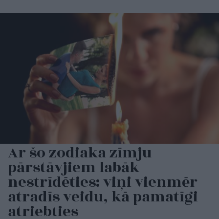
Ar šo zodiaka zīmju
pārstāvjiem labāk
nestrīdēties: viņi vienmēr
atradīs veidu, kā pamatīgi
atriebties