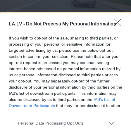
VIDEO. “Kārtējais Rīgas
LA.LV -
Do Not Process My Personal Information
domes šedevrs!” Šoferis
If you wish to opt-out of the sale, sharing to third parties, or
dusmīgs par nejēdzīgo
processing of your personal or sensitive information for
stabiņu izvietojumu, kas
targeted advertising by us, please use the below opt-out
section to confirm your selection. Please note that after your
patiesībā ir bīstams
opt-out request is processed you may continue seeing
interest-based ads based on personal information utilized by
us or personal information disclosed to third parties prior to
your opt-out. You may separately opt-out of the further
disclosure of your personal information by third parties on the
IAB’s list of downstream participants. This information may
also be disclosed by us to third parties on the
IAB’s List of
Downstream Participants
that may further disclose it to other
third parties.
Please note that this website/app uses one or more Google
Valainis
aprēķinājis, cik
TESTS.
Cik daudz zini
Personal Data Processing Opt Outs
services and may gather and store information including but
“airBaltic” jau
par Latvijas dabu?