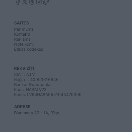
SAITES
Par mums
Kontakti
Reklāma
Noteikumi
Ētikas kodekss
REKVIZĪTI
SIA "LA.LV"
Reģ. nr. 40003616846
Banka: Swedbanka
Kods: HABALV22
Konts: LV64HABA0551043479309
ADRESE
Blaumaņa 32 - 1A, Rīga