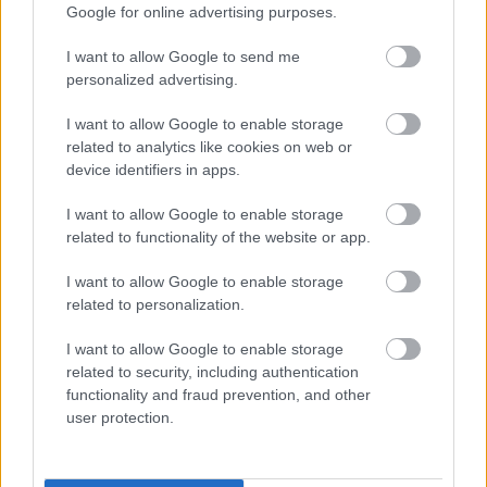
Google for online advertising purposes.
I want to allow Google to send me
personalized advertising.
I want to allow Google to enable storage
related to analytics like cookies on web or
“Man pat neomulīgi
Pierīgā notikusi smaga
device identifiers in apps.
palika!” Sēņotāja mežā
avārija – viens no
uziet ļoti biedējošu
šoferiem aizbēdzis no
I want to allow Google to enable storage
vietu
notikuma vietas
related to functionality of the website or app.
I want to allow Google to enable storage
related to personalization.
I want to allow Google to enable storage
related to security, including authentication
functionality and fraud prevention, and other
user protection.