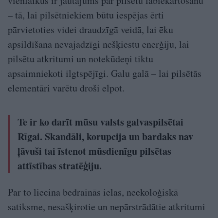
vienlaikus ir jautājums par pilsētu labiekārtošanu
– tā, lai pilsētniekiem būtu iespējas ērti
pārvietoties videi draudzīgā veidā, lai ēku
apsildīšana nevajadzīgi nešķiestu enerģiju, lai
pilsētu atkritumi un notekūdeņi tiktu
apsaimniekoti ilgtspējīgi. Galu galā – lai pilsētās
elementāri varētu droši elpot.
Te ir ko darīt mūsu valsts galvaspilsētai
Rīgai. Skandāli, korupcija un bardaks nav
ļāvuši tai īstenot mūsdienīgu pilsētas
attīstības stratēģiju.
Par to liecina bedrainās ielas, neekoloģiskā
satiksme, nesašķirotie un nepārstrādātie atkritumi