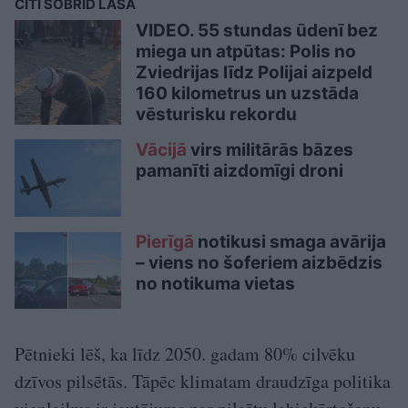
CITI ŠOBRĪD LASA
VIDEO. 55 stundas ūdenī bez
miega un atpūtas: Polis no
Zviedrijas līdz Polijai aizpeld
160 kilometrus un uzstāda
vēsturisku rekordu
Vācijā
virs militārās bāzes
pamanīti aizdomīgi droni
Pierīgā
notikusi smaga avārija
– viens no šoferiem aizbēdzis
no notikuma vietas
Pētnieki lēš, ka līdz 2050. gadam 80% cilvēku
dzīvos pilsētās. Tāpēc klimatam draudzīga politika