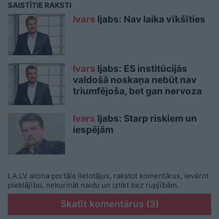
SAISTĪTIE RAKSTI
Ivars
Ijabs: Nav laika vīkšīties
Ivars
Ijabs: ES institūcijās
valdošā noskaņa nebūt nav
triumfējoša, bet gan nervoza
Ivars
Ijabs: Starp riskiem un
iespējām
LA.LV aicina portāla lietotājus, rakstot komentārus, ievērot
pieklājību, nekurināt naidu un iztikt bez rupjībām.
Skatīt komentārus (3)