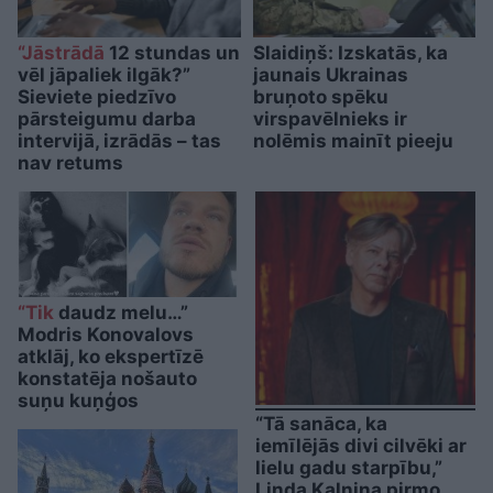
“Jāstrādā
12 stundas un
Slaidiņš: Izskatās, ka
vēl jāpaliek ilgāk?”
jaunais Ukrainas
Sieviete piedzīvo
bruņoto spēku
pārsteigumu darba
virspavēlnieks ir
intervijā, izrādās – tas
nolēmis mainīt pieeju
nav retums
“Tik
daudz melu…”
Modris Konovalovs
atklāj, ko ekspertīzē
konstatēja nošauto
suņu kuņģos
“Tā sanāca, ka
iemīlējās divi cilvēki ar
lielu gadu starpību,”
Linda Kalniņa pirmo