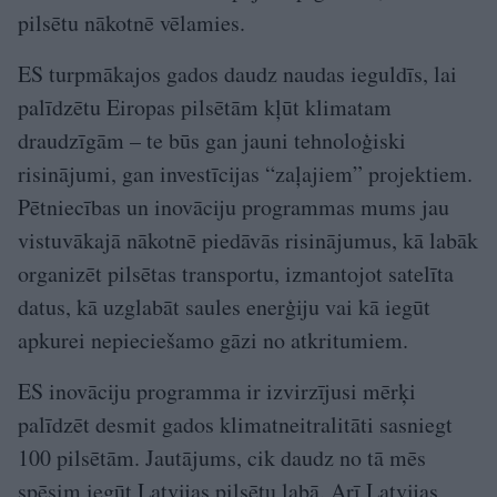
pilsētu nākotnē vēlamies.
ES turpmākajos gados daudz naudas ieguldīs, lai
palīdzētu Eiropas pilsētām kļūt klimatam
draudzīgām – te būs gan jauni tehnoloģiski
risinājumi, gan investīcijas “zaļajiem” projektiem.
Pētniecības un inovāciju programmas mums jau
vistuvākajā nākotnē piedāvās risinājumus, kā labāk
organizēt pilsētas transportu, izmantojot satelīta
datus, kā uzglabāt saules enerģiju vai kā iegūt
apkurei nepieciešamo gāzi no atkritumiem.
ES inovāciju programma ir izvirzījusi mērķi
palīdzēt desmit gados klimatneitralitāti sasniegt
100 pilsētām. Jautājums, cik daudz no tā mēs
spēsim iegūt Latvijas pilsētu labā. Arī Latvijas