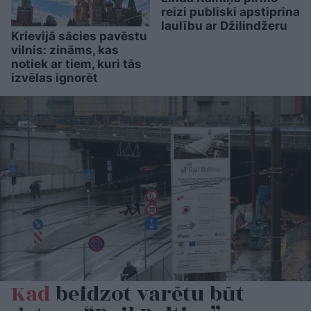
reizi publiski apstiprina
laulību ar Džilindžeru
Krievijā sācies pavēstu
vilnis: zināms, kas
notiek ar tiem, kuri tās
izvēlas ignorēt
Kad
beidzot varētu būt