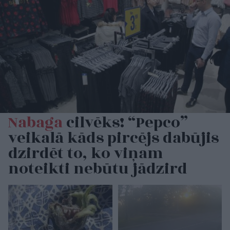
Nabaga
cilvēks! “Pepco”
veikalā kāds pircējs dabūjis
dzirdēt to, ko viņam
noteikti nebūtu jādzird