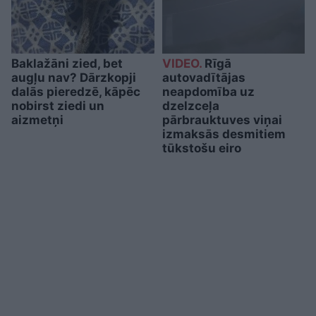
Baklažāni zied, bet
VIDEO.
Rīgā
augļu nav? Dārzkopji
autovadītājas
dalās pieredzē, kāpēc
neapdomība uz
nobirst ziedi un
dzelzceļa
aizmetņi
pārbrauktuves viņai
izmaksās desmitiem
tūkstošu eiro