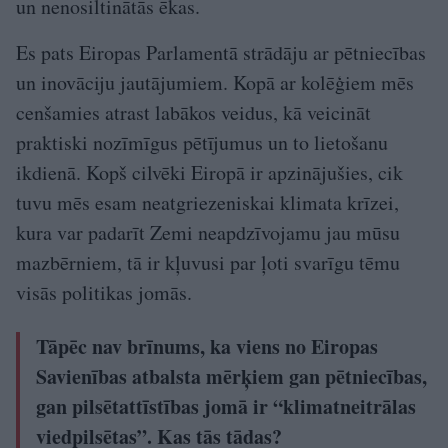
un nenosiltinātās ēkas.
Es pats Eiropas Parlamentā strādāju ar pētniecības
un inovāciju jautājumiem. Kopā ar kolēģiem mēs
cenšamies atrast labākos veidus, kā veicināt
praktiski nozīmīgus pētījumus un to lietošanu
ikdienā. Kopš cilvēki Eiropā ir apzinājušies, cik
tuvu mēs esam neatgriezeniskai klimata krīzei,
kura var padarīt Zemi neapdzīvojamu jau mūsu
mazbērniem, tā ir kļuvusi par ļoti svarīgu tēmu
visās politikas jomās.
Tāpēc nav brīnums, ka viens no Eiropas
Savienības atbalsta mērķiem gan pētniecības,
gan pilsētattīstības jomā ir “klimatneitrālas
viedpilsētas”. Kas tās tādas?