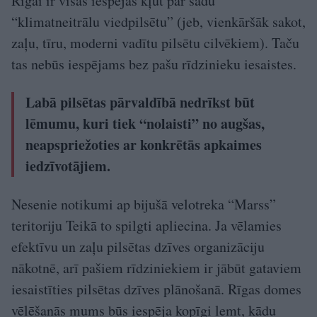
Rīgai ir visas iespējas kļūt par šādu
“klimatneitrālu viedpilsētu” (jeb, vienkāršāk sakot,
zaļu, tīru, moderni vadītu pilsētu cilvēkiem). Taču
tas nebūs iespējams bez pašu rīdzinieku iesaistes.
Labā pilsētas pārvaldībā nedrīkst būt
lēmumu, kuri tiek “nolaisti” no augšas,
neapspriežoties ar konkrētās apkaimes
iedzīvotājiem.
Nesenie notikumi ap bijušā velotreka “Marss”
teritoriju Teikā to spilgti apliecina. Ja vēlamies
efektīvu un zaļu pilsētas dzīves organizāciju
nākotnē, arī pašiem rīdziniekiem ir jābūt gataviem
iesaistīties pilsētas dzīves plānošanā. Rīgas domes
vēlēšanās mums būs iespēja kopīgi lemt, kādu