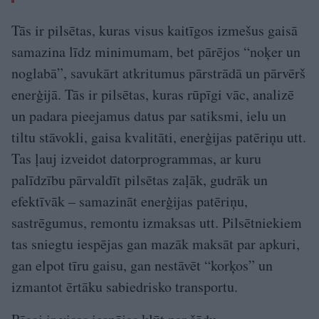
Tās ir pilsētas, kuras visus kaitīgos izmešus gaisā
samazina līdz minimumam, bet pārējos “noķer un
noglabā”, savukārt atkritumus pārstrādā un pārvērš
enerģijā. Tās ir pilsētas, kuras rūpīgi vāc, analizē
un padara pieejamus datus par satiksmi, ielu un
tiltu stāvokli, gaisa kvalitāti, enerģijas patēriņu utt.
Tas ļauj izveidot datorprogrammas, ar kuru
palīdzību pārvaldīt pilsētas zaļāk, gudrāk un
efektīvāk – samazināt enerģijas patēriņu,
sastrēgumus, remontu izmaksas utt. Pilsētniekiem
tas sniegtu iespējas gan mazāk maksāt par apkuri,
gan elpot tīru gaisu, gan nestāvēt “korķos” un
izmantot ērtāku sabiedrisko transportu.