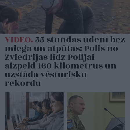
VIDEO.
55 stundas ūdenī bez
miega un atpūtas: Polis no
Zviedrijas līdz Polijai
aizpeld 160 kilometrus un
uzstāda vēsturisku
rekordu