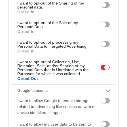
izmaksājis katram
Atpazīsti kokus, augus
not limited to your visit or usage behaviour. You may click to
I want to opt-out of the Sharing of my
personal data.
Latvijas iedzīvotājam
un putnus attēlos!
grant or deny consent to Google and its third-party tags to
Opted In
use your data for below specified purposes in below Google
consent section.
I want to opt-out of the Sale of my
Personal Data.
Opted In
I want to opt-out of processing my
Personal Data for Targeted Advertising.
Opted In
I want to opt-out of Collection, Use,
Retention, Sale, and/or Sharing of my
Personal Data that Is Unrelated with the
Purposes for which it was collected.
Opted Out
Google consents
Vācijā
virs militārās bāzes
I want to allow Google to enable storage
Atcelt
Ziņot
pamanīti aizdomīgi droni
related to advertising like cookies on web or
device identifiers in apps.
I want to allow my user data to be sent to