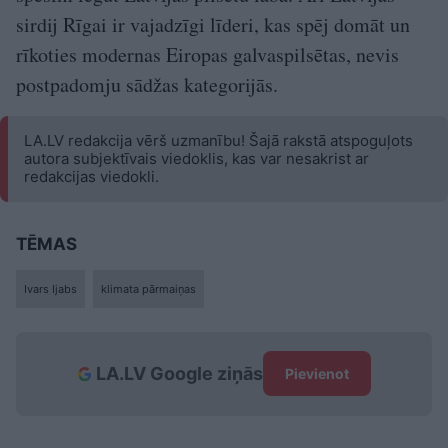
sirdij Rīgai ir vajadzīgi līderi, kas spēj domāt un
rīkoties modernas Eiropas galvaspilsētas, nevis
postpadomju sādžas kategorijās.
LA.LV redakcija vērš uzmanību! Šajā rakstā atspoguļots
autora subjektīvais viedoklis, kas var nesakrist ar
redakcijas viedokli.
TĒMAS
Ivars Ijabs
klimata pārmaiņas
LA.LV Google ziņās
Pievienot