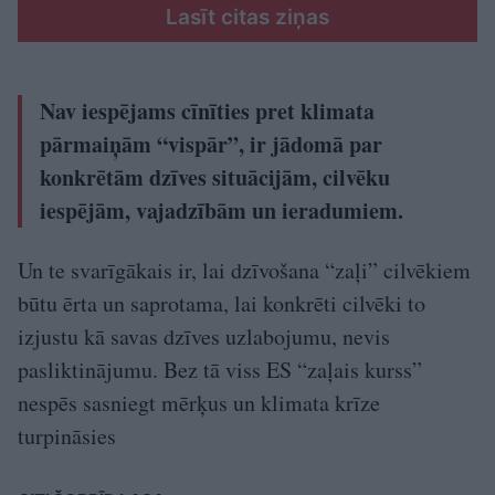
Lasīt citas ziņas
Nav iespējams cīnīties pret klimata
pārmaiņām “vispār”, ir jādomā par
konkrētām dzīves situācijām, cilvēku
iespējām, vajadzībām un ieradumiem.
Un te svarīgākais ir, lai dzīvošana “zaļi” cilvēkiem
būtu ērta un saprotama, lai konkrēti cilvēki to
izjustu kā savas dzīves uzlabojumu, nevis
pasliktinājumu. Bez tā viss ES “zaļais kurss”
nespēs sasniegt mērķus un klimata krīze
turpināsies