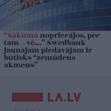
“Sākumā
nopriecājos, pēc
tam – vē…” Swedbank
jaunajam piedāvājam ir
būtisks “zemūdens
akmens”