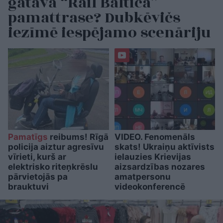
gatava “Rail Baltica”
pamattrase? Dubkēvičs
iezīmē iespējamo scenāriju
Pamatīgs
reibums! Rīgā
VIDEO. Fenomenāls
policija aiztur agresīvu
skats! Ukraiņu aktīvists
vīrieti, kurš ar
ielauzies Krievijas
elektrisko riteņkrēslu
aizsardzības nozares
pārvietojās pa
amatpersonu
brauktuvi
videokonferencē