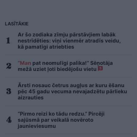
LASĪTĀKIE
Ar šo zodiaka zīmju pārstāvjiem labāk
nestrīdēties: viņi vienmēr atradīs veidu,
kā pamatīgi atriebties
“Man
pat neomulīgi palika!” Sēņotāja
mežā uziet ļoti biedējošu vietu
5
Ārsti nosauc četrus augļus ar kuru ēšanu
pēc 45 gadu vecuma nevajadzētu pārlieku
aizrauties
“Pirmo reizi ko tādu redzu.” Pircēji
sajūsmā par veikalā novēroto
jaunieviesumu