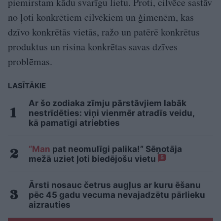
piemirstam kādu svarīgu lietu. Proti, cilvēce sastāv
no ļoti konkrētiem cilvēkiem un ģimenēm, kas
dzīvo konkrētās vietās, ražo un patērē konkrētus
produktus un risina konkrētas savas dzīves
problēmas.
LASĪTĀKIE
Ar šo zodiaka zīmju pārstāvjiem labāk
nestrīdēties: viņi vienmēr atradīs veidu,
kā pamatīgi atriebties
“Man
pat neomulīgi palika!” Sēņotāja
mežā uziet ļoti biedējošu vietu
5
Ārsti nosauc četrus augļus ar kuru ēšanu
pēc 45 gadu vecuma nevajadzētu pārlieku
aizrauties