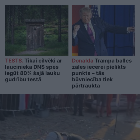
TESTS.
Tikai cilvēki ar
Donalda
Trampa balles
laucinieka DNS spēs
zāles iecerei pielikts
iegūt 80% šajā lauku
punkts – tās
gudrību testā
būvniecība tiek
pārtraukta