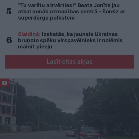
“Tu varētu aizvērties!” Beata Jonīte jau
atkal nonāk uzmanības centrā – šoreiz ar
superdārgu pulksteni
Slaidiņš:
Izskatās, ka jaunais Ukrainas
bruņoto spēku virspavēlnieks ir nolēmis
mainīt pieeju
Lasīt citas ziņas