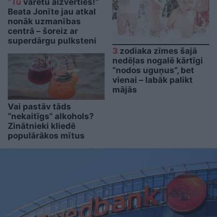
“Tu
varētu aizvērties!”
Beata Jonīte jau atkal
nonāk uzmanības
centrā – šoreiz ar
superdārgu pulksteni
3
zodiaka zīmes šajā
nedēļas nogalē kārtīgi
“nodos uguņus”, bet
vienai – labāk palikt
mājās
Vai pastāv tāds
“nekaitīgs” alkohols?
Zinātnieki kliedē
populārākos mītus