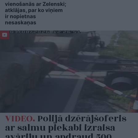
vienošanās ar Zelenski;
atklājas, par ko viņiem
ir nopietnas
nesaskaņas
VIDEO.
Polijā dzērājšoferis
ar salmu piekabi izraisa
avāriju un apdraud 500