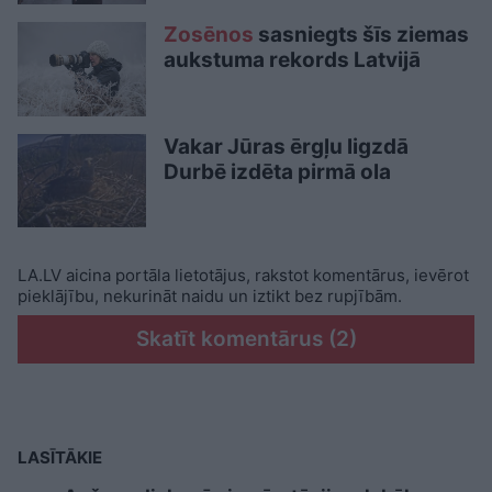
Zosēnos
sasniegts šīs ziemas
aukstuma rekords Latvijā
Vakar Jūras ērgļu ligzdā
Durbē izdēta pirmā ola
LA.LV aicina portāla lietotājus, rakstot komentārus, ievērot
pieklājību, nekurināt naidu un iztikt bez rupjībām.
Skatīt komentārus (2)
LASĪTĀKIE