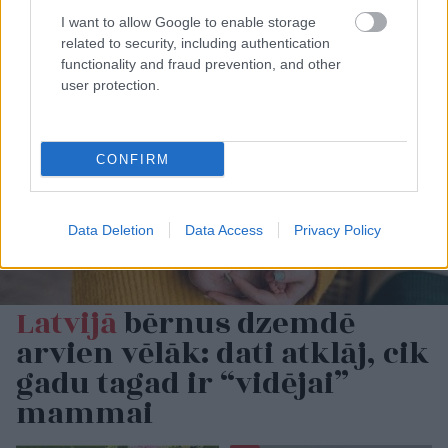
I want to allow Google to enable storage
related to security, including authentication
functionality and fraud prevention, and other
user protection.
CONFIRM
Data Deletion
Data Access
Privacy Policy
Latvijā
bērnus dzemdē
arvien vēlāk: dati atklāj, cik
gadu tagad ir “vidējai”
mammai