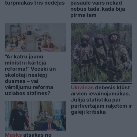
turpmākās trīs nedēļas
pasaule vairs nekad
nebūs tāda, kāda bija
pirms tam
“Ar katru jaunu
ministru kārtējā
reforma!” Vecāki un
skolotāji neslēpj
dusmas – vai
vērtējumu reforma
Ukrainas
debesis kļūst
uzlabos atzīmes?
arvien ievainojamākas.
Jūlija statistika par
pārtvertajām raķetēm ir
galēji kritiska
Masks
atsakās no