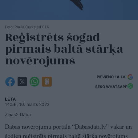
Foto: Paula Čurkste/LETA
Reģistrēts šogad
pirmais baltā stārķa
novērojums
PIEVIENO LA.LV
SEKO WHATSAPP
LETA
14:56, 10. marts 2023
Ziņas
Dabā
Dabas novērojumu portālā “Dabasdati.lv” vakar un
šodien reģistrēts pirmais baltā stārķa novērojums