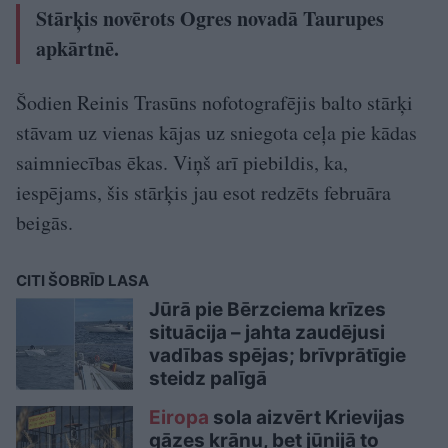
Stārķis novērots Ogres novadā Taurupes
apkārtnē.
Šodien Reinis Trasūns nofotografējis balto stārķi
stāvam uz vienas kājas uz sniegota ceļa pie kādas
saimniecības ēkas. Viņš arī piebildis, ka,
iespējams, šis stārķis jau esot redzēts februāra
beigās.
CITI ŠOBRĪD LASA
Jūrā pie Bērzciema krīzes
situācija – jahta zaudējusi
vadības spējas; brīvprātīgie
steidz palīgā
Eiropa
sola aizvērt Krievijas
gāzes krānu, bet jūnijā to