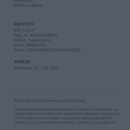
Noteikumi
Ētikas kodekss
REKVIZĪTI
SIA "LA.LV"
Reģ. nr. 40003616846
Banka: Swedbanka
Kods: HABALV22
Konts: LV64HABA0551043479309
ADRESE
Blaumaņa 32 - 1A, Rīga
© SIA "Ekis&Co-Positioning and Consulting"
Jebkāda veida satura pārpublicēšana, kopēšana, izplatīšana vai
citāda veida izmantošana bez iepriekšējas rakstiskas atļaujas no
LA.LV redakcijas ir aizliegta. Lai saņemtu atļauju pārpublicēt
rakstus, lūdzu, sazinieties ar redakciju, rakstot uz
svarigi@la.lv