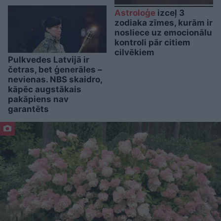
Astroloģe
izceļ 3
zodiaka zīmes, kurām ir
nosliece uz emocionālu
kontroli pār citiem
cilvēkiem
Pulkvedes Latvijā ir
četras, bet ģenerāles –
nevienas. NBS skaidro,
kāpēc augstākais
pakāpiens nav
garantēts