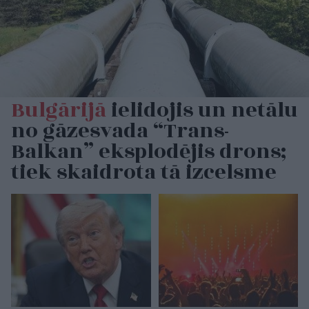
Bulgārijā
ielidojis un netālu
no gāzesvada “Trans-
Balkan” eksplodējis drons;
tiek skaidrota tā izcelsme