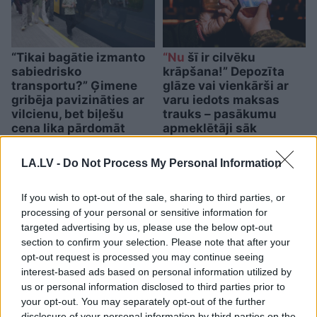
“Tikai bagātie izmanto
“Nu
šī ir cilvēku
sabiedrisko
krāpšana!” Depozīta
transportu?” Ģimene
glāze vai vienkārši ar
gribēja pavizināties ar
varu iedots maksas
vilcienu, bet biļešu
trauks – pasākumu
cena lika pārdomāt
apmeklētāji sāk
dusmoties
LA.LV -
Do Not Process My Personal Information
If you wish to opt-out of the sale, sharing to third parties, or
processing of your personal or sensitive information for
targeted advertising by us, please use the below opt-out
section to confirm your selection. Please note that after your
opt-out request is processed you may continue seeing
interest-based ads based on personal information utilized by
us or personal information disclosed to third parties prior to
your opt-out. You may separately opt-out of the further
disclosure of your personal information by third parties on the