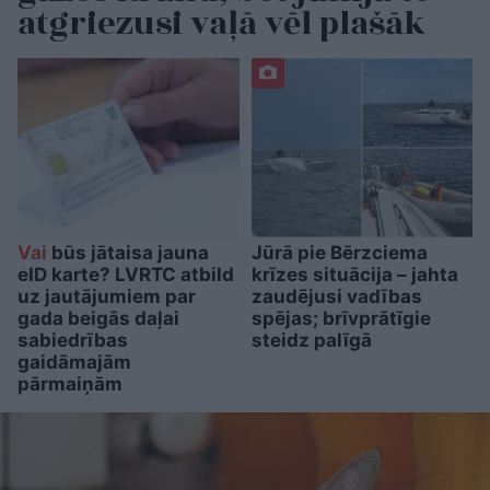
atgriezusi vaļā vēl plašāk
Vai
būs jātaisa jauna
Jūrā pie Bērzciema
eID karte? LVRTC atbild
krīzes situācija – jahta
uz jautājumiem par
zaudējusi vadības
gada beigās daļai
spējas; brīvprātīgie
sabiedrības
steidz palīgā
gaidāmajām
pārmaiņām