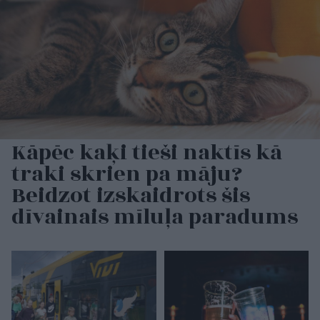
Kāpēc kaķi tieši naktīs kā
traki skrien pa māju?
Beidzot izskaidrots šis
dīvainais mīluļa paradums