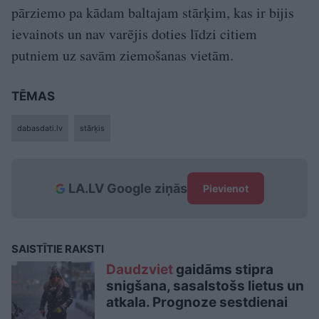
pārziemo pa kādam baltajam stārķim, kas ir bijis
ievainots un nav varējis doties līdzi citiem
putniem uz savām ziemošanas vietām.
TĒMAS
dabasdati.lv
stārķis
LA.LV Google ziņās
Pievienot
SAISTĪTIE RAKSTI
Daudzviet
gaidāms stipra
snigšana, sasalstošs lietus un
atkala. Prognoze sestdienai