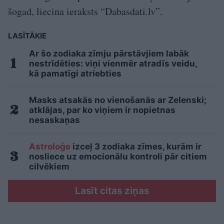
šogad, liecina ieraksts “Dabasdati.lv”.
LASĪTĀKIE
Ar šo zodiaka zīmju pārstāvjiem labāk
nestrīdēties: viņi vienmēr atradīs veidu,
kā pamatīgi atriebties
Masks atsakās no vienošanās ar Zelenski;
atklājas, par ko viņiem ir nopietnas
nesaskaņas
Astroloģe
izceļ 3 zodiaka zīmes, kurām ir
nosliece uz emocionālu kontroli pār citiem
cilvēkiem
Lasīt citas ziņas