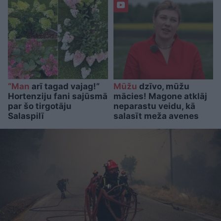
“Man
arī tagad vajag!”
Mūžu
dzīvo, mūžu
Hortenziju fani sajūsmā
mācies! Magone atklāj
par šo tirgotāju
neparastu veidu, kā
Salaspilī
salasīt meža avenes