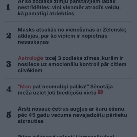
Ar šo zodiaka zīmju pārstāvjiem labāk
nestrīdēties: viņi vienmēr atradīs veidu,
kā pamatīgi atriebties
Masks atsakās no vienošanās ar Zelenski;
atklājas, par ko viņiem ir nopietnas
nesaskaņas
Astroloģe
izceļ 3 zodiaka zīmes, kurām ir
nosliece uz emocionālu kontroli pār citiem
cilvēkiem
“Man
pat neomulīgi palika!” Sēņotāja
mežā uziet ļoti biedējošu vietu
5
Ārsti nosauc četrus augļus ar kuru ēšanu
pēc 45 gadu vecuma nevajadzētu pārlieku
aizrauties