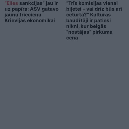
“Elles
sankcijas” jau ir
“Trīs komisijas vienai
uz papīra: ASV gatavo
biļetei – vai drīz būs arī
jaunu triecienu
ceturtā?” Kultūras
Krievijas ekonomikai
baudītāji ir patiesi
nikni, kur beigās
“nostājas” pirkuma
cena