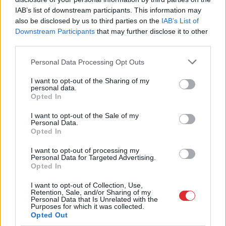
IAB’s list of downstream participants. This information may
also be disclosed by us to third parties on the
IAB’s List of
Cik
tālu deputāts var
Downstream Participants
that may further disclose it to other
aizbraukt par valsts naudu?
third parties.
Sabiedrība sāk rēķināt un
Please note that this website/app uses one or more Google
Personal Data Processing Opt Outs
services and may gather and store information including but
atklājas vareni cipari
not limited to your visit or usage behaviour. You may click to
I want to opt-out of the Sharing of my
personal data.
grant or deny consent to Google and its third-party tags to
Opted In
use your data for below specified purposes in below Google
consent section.
I want to opt-out of the Sale of my
Personal Data.
Opted In
I want to opt-out of processing my
Personal Data for Targeted Advertising.
Opted In
Kabacis
ir? 3 gardas
TESTS.
Kuras valsts
I want to opt-out of Collection, Use,
Retention, Sale, and/or Sharing of my
receptes ar kabačiem –
numurzīme redzama
Personal Data that Is Unrelated with the
salāti, ripiņas un
attēlā? Tikai retais šajā
Purposes for which it was collected.
biezzupa
testā iegūst vismaz
Opted Out
90%