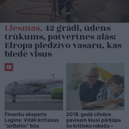
Liesmas,
42 grādi, ūdens
trūkums, patvertnes alās:
Eiropa piedzīvo vasaru, kas
biedē visus
Finanšu eksperts
2018. gadā cilvēce
Logins: Vitāli kritiskas
pavisam klusi pārkāpa
“airBaltic” būs
šo kritisko robežu –