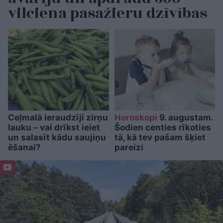
vilciena pasažieru dzīvības
Ceļmalā ieraudzīji zirņu
Horoskopi
9. augustam.
lauku – vai drīkst ieiet
Šodien centies rīkoties
un salasīt kādu saujiņu
tā, kā tev pašam šķiet
ēšanai?
pareizi