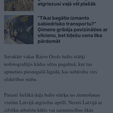
atgriezusi vaļā vēl plašāk
“Tikai bagātie izmanto
sabiedrisko transportu?”
Ģimene gribēja pavizināties ar
vilcienu, bet biļešu cena lika
pārdomāt
Savukārt vakar Raivo Ozols balto stārķi
nofotografējis kādas sētas pagalmā, kur tas
apmeties piesnigušā ligzdā, kas uzbūvēta virs
elektrības staba.
Parasti lielākā daļa balto stārķu no ziemošanas
vietām Latvijā atgriežas aprīlī. Nereti Latvijā ar
cilvēku atbalstu kūtīs vai saimniecības ēkās