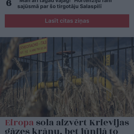
“Man arī tagad vajag!” Hortenziju fani
sajūsmā par šo tirgotāju Salaspilī
Lasīt citas ziņas
Eiropa
sola aizvērt Krievijas
gāzes krānu, bet jūnijā to