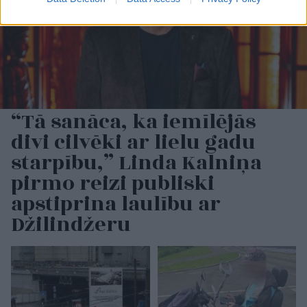
“Tā sanāca, ka iemīlējās
divi cilvēki ar lielu gadu
starpību,” Linda Kalniņa
pirmo reizi publiski
apstiprina laulību ar
Džilindžeru