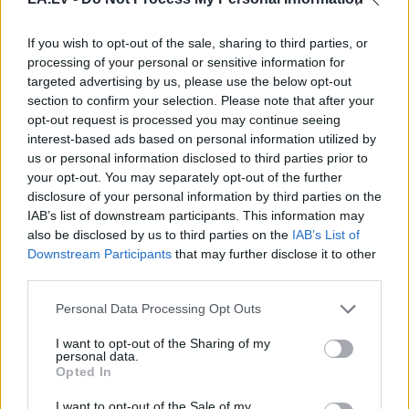
nestrīdēties: viņi
iegūt 80% šajā lauku
vienmēr atradīs veidu,
gudrību testā
kā pamatīgi atriebties
If you wish to opt-out of the sale, sharing to third parties, or
processing of your personal or sensitive information for
targeted advertising by us, please use the below opt-out
section to confirm your selection. Please note that after your
opt-out request is processed you may continue seeing
interest-based ads based on personal information utilized by
us or personal information disclosed to third parties prior to
your opt-out. You may separately opt-out of the further
disclosure of your personal information by third parties on the
IAB’s list of downstream participants. This information may
also be disclosed by us to third parties on the
IAB’s List of
Downstream Participants
that may further disclose it to other
third parties.
Please note that this website/app uses one or more Google
Personal Data Processing Opt Outs
Donalda
Trampa balles
services and may gather and store information including but
zāles iecerei pielikts
not limited to your visit or usage behaviour. You may click to
I want to opt-out of the Sharing of my
personal data.
grant or deny consent to Google and its third-party tags to
punkts – tās būvniecība
Opted In
use your data for below specified purposes in below Google
consent section.
I want to opt-out of the Sale of my