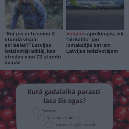
“Kur jūs ar to somu X
Valainis
aprēķinājis, cik
stundā vispār
“airBaltic” jau
skriesiet?” Latvijas
izmaksājis katram
iedzīvotāji atklāj, kas
Latvijas iedzīvotājam
atrodas viņu 72 stundu
somās