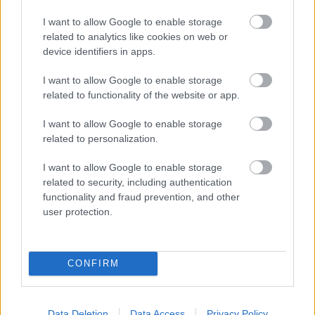
Slaidiņš:
Izskatās, ka
I want to allow Google to enable storage
jaunais Ukrainas
related to analytics like cookies on web or
bruņoto spēku
device identifiers in apps.
virspavēlnieks ir
nolēmis mainīt pieeju
I want to allow Google to enable storage
Krievijā
sācies pavēstu
related to functionality of the website or app.
vilnis: zināms, kas
notiek ar tiem, kuri tās
I want to allow Google to enable storage
izvēlas ignorēt
related to personalization.
“Tik
daudz melu…”
I want to allow Google to enable storage
Modris Konovalovs
related to security, including authentication
atklāj, ko ekspertīzē
functionality and fraud prevention, and other
konstatēja nošauto
user protection.
suņu kuņģos
CONFIRM
Data Deletion
Data Access
Privacy Policy