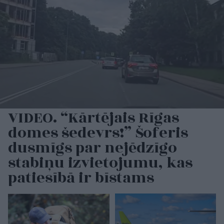
VIDEO. “Kārtējais Rīgas
domes šedevrs!” Šoferis
dusmīgs par nejēdzīgo
stabiņu izvietojumu, kas
patiesībā ir bīstams