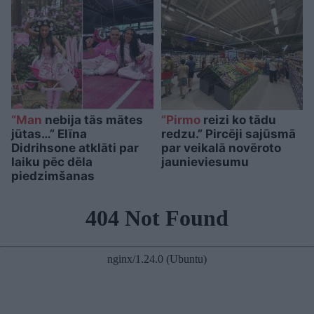
“Man
nebija tās mātes
“Pirmo
reizi ko tādu
jūtas…” Elīna
redzu.” Pircēji sajūsmā
Didrihsone atklāti par
par veikalā novēroto
laiku pēc dēla
jaunieviesumu
piedzimšanas