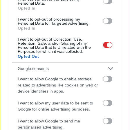
tiek pārtraukta
Personal Data.
Opted In
I want to opt-out of processing my
Personal Data for Targeted Advertising.
Opted In
I want to opt-out of Collection, Use,
Retention, Sale, and/or Sharing of my
Personal Data that Is Unrelated with the
Purposes for which it was collected.
Opted Out
VIDEO.
55 stundas
“Jāstrādā
12 stundas un
ūdenī bez miega un
vēl jāpaliek ilgāk?”
Google consents
atpūtas: Polis no
Sieviete piedzīvo
Zviedrijas līdz Polijai
pārsteigumu darba
I want to allow Google to enable storage
Atcelt
Ziņot
aizpeld 160 kilometrus
intervijā, izrādās – tas
related to advertising like cookies on web or
un uzstāda vēsturisku
nav retums
device identifiers in apps.
rekordu
I want to allow my user data to be sent to
Google for online advertising purposes.
I want to allow Google to send me
personalized advertising.