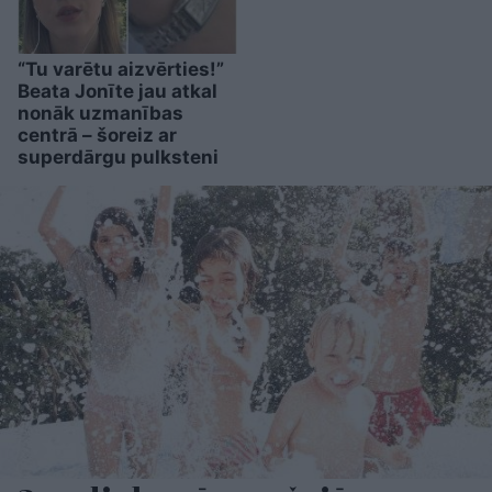
“Tu varētu aizvērties!”
Beata Jonīte jau atkal
nonāk uzmanības
centrā – šoreiz ar
superdārgu pulksteni