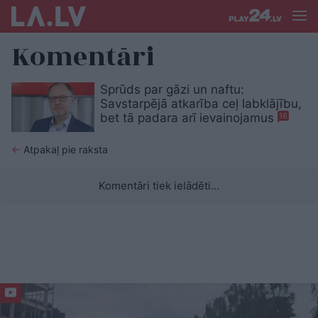
Komentāri
Sprūds par gāzi un naftu:
Savstarpējā atkarība ceļ labklājību,
bet tā padara arī ievainojamus
16
←
Atpakaļ pie raksta
Komentāri tiek ielādēti...