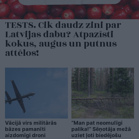
TESTS. Cik daudz zini par
Latvijas dabu? Atpazīsti
kokus, augus un putnus
attēlos!
Vācijā virs militārās
“Man pat neomulīgi
bāzes pamanīti
palika!” Sēņotāja mežā
aizdomīgi droni
uziet ļoti biedējošu