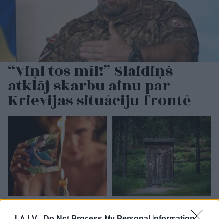
“Viņi tos mīl!” Slaidiņš
atklāj skarbu ainu par
Krievijas situāciju frontē
Ar
šo zodiaka zīmju
TESTS.
Tikai cilvēki ar
pārstāvjiem labāk
laucinieka DNS spēs
LA.LV -
Do Not Process My Personal Information