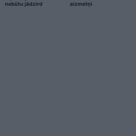
nebūtu jādzird
aizmetņi