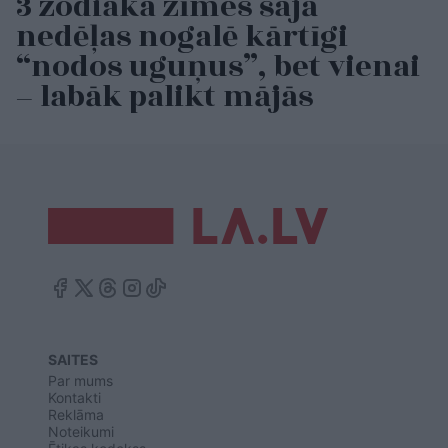
3 zodiaka zīmes šajā
nedēļas nogalē kārtīgi
“nodos uguņus”, bet vienai
– labāk palikt mājās
SAITES
Par mums
Kontakti
Reklāma
Noteikumi