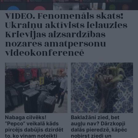
VIDEO. Fenomenāls skats!
Ukraiņu aktīvists ielauzies
Krievijas aizsardzības
nozares amatpersonu
videokonferencē
Nabaga cilvēks!
Baklažāni zied, bet
“Pepco” veikalā kāds
augļu nav? Dārzkopji
pircējs dabūjis dzirdēt
dalās pieredzē, kāpēc
to, ko viņam noteikti
nobirst ziedi un