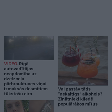
VIDEO.
Rīgā
autovadītājas
neapdomība uz
dzelzceļa
pārbrauktuves viņai
izmaksās desmitiem
Vai pastāv tāds
tūkstošu eiro
“nekaitīgs” alkohols?
Zinātnieki kliedē
populārākos mītus