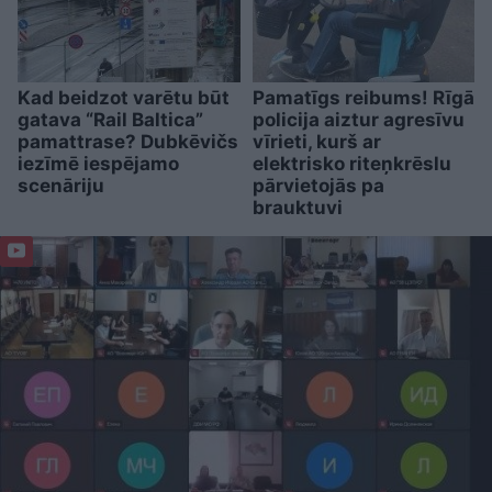
Kad beidzot varētu būt
Pamatīgs reibums! Rīgā
gatava “Rail Baltica”
policija aiztur agresīvu
pamattrase? Dubkēvičs
vīrieti, kurš ar
iezīmē iespējamo
elektrisko riteņkrēslu
scenāriju
pārvietojās pa
brauktuvi