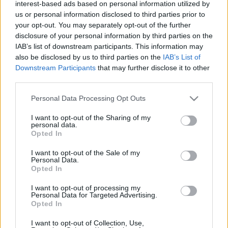
interest-based ads based on personal information utilized by
us or personal information disclosed to third parties prior to
your opt-out. You may separately opt-out of the further
Talibi
ielenkuši Kabulu, prezidents
disclosure of your personal information by third parties on the
pametis valsti, Lielbritānijas
IAB’s list of downstream participants. This information may
premjers Džonsons sasauks
also be disclosed by us to third parties on the
IAB’s List of
ārkārtas sēdi
Downstream Participants
that may further disclose it to other
third parties.
Pašnāvnieka
sarīkotā sprādzienā
Kabulā cietuši vairāki civiliedzīvotāji
Please note that this website/app uses one or more Google
Personal Data Processing Opt Outs
services and may gather and store information including but
not limited to your visit or usage behaviour. You may click to
I want to opt-out of the Sharing of my
personal data.
grant or deny consent to Google and its third-party tags to
Opted In
Kāzas pārvēršas asinspirtī
use your data for below specified purposes in below Google
consent section.
I want to opt-out of the Sale of my
Personal Data.
Opted In
I want to opt-out of processing my
Spridzinātāja
pašnāvnieka
Personal Data for Targeted Advertising.
uzbrukumā Kabulā seši bojāgājušie
Opted In
I want to opt-out of Collection, Use,