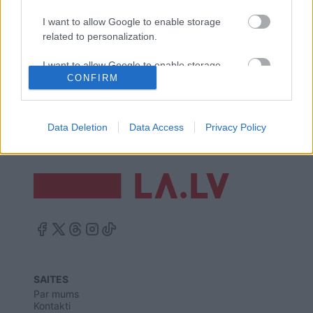
nelegālo bēgļu grupu
I want to allow Google to enable storage
related to personalization.
Šausminošajā sprādzienā Kabulā
I want to allow Google to enable storage
jau 95 upuri, vēl divtik ievainoto
CONFIRM
related to security, including authentication
functionality and fraud prevention, and other
user protection.
Data Deletion
Data Access
Privacy Policy
SAITES
Par mums
Kontakti