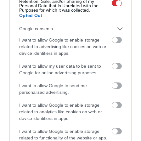
Retention, Sale, and/or Sharing of my
Personal Data that Is Unrelated with the
Dubultsprādzienā
cīņas klubā
Purposes for which it was collected.
Kabulā 20 nogalinātie
Opted Out
Atcelt
Ziņot
Google consents
I want to allow Google to enable storage
Kabulas
centru trāpījušas raķetes,
related to advertising like cookies on web or
pilsētā sākusies kauja
device identifiers in apps.
I want to allow my user data to be sent to
Kabulas lidostā terorists
Google for online advertising purposes.
pašnāvnieks nogalina vairāk nekā
10 cilvēkus
I want to allow Google to send me
personalized advertising.
No
Vācijas uz Kabulu deportē vēl 15
I want to allow Google to enable storage
patvēruma meklētājus
related to analytics like cookies on web or
device identifiers in apps.
I want to allow Google to enable storage
Vācija deportē uz Kabulu vēl vienu
related to functionality of the website or app.