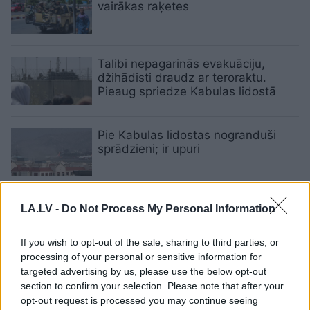
vairākas raķetes
Talibi nepagarinās evakuāciju,
džihādisti draudz ar teroraktu.
Pieaug spriedze Kabulas lidostā
Pie Kabulas lidostas nogranduši
sprādzieni; ir upuri
Kabulas
starptautiskajā lidostā
LA.LV -
Do Not Process My Personal Information
turpinās ārzemnieku un afgāņu
drudžaina evakuācija
If you wish to opt-out of the sale, sharing to third parties, or
processing of your personal or sensitive information for
targeted advertising by us, please use the below opt-out
Talibi ienāk Kabulas priekšpilsētās.
section to confirm your selection. Please note that after your
Grupējums sola neieņemt
opt-out request is processed you may continue seeing
galvaspilsētu ar spēku