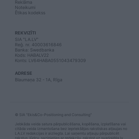
Reklāma
Noteikumi
Ētikas kodekss
REKVIZĪTI
SIA "LA.LV"
Reģ. nr. 40003616846
Banka: Swedbanka
Kods: HABALV22
Konts: LV64HABA0551043479309
ADRESE
Blaumaņa 32 - 1A, Rīga
© SIA "Ekis&Co-Positioning and Consulting"
Jebkāda veida satura pārpublicēšana, kopēšana, izplatīšana vai
citāda veida izmantošana bez iepriekšējas rakstiskas atļaujas no
LA.LV redakcijas ir aizliegta. Lai saņemtu atļauju pārpublicēt
rakstus, lūdzu, sazinieties ar redakciju, rakstot uz
svarigi@la.lv