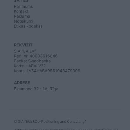
SAITES
Par mums
Kontakti
Reklāma
Noteikumi
Ētikas kodekss
REKVIZĪTI
SIA "LA.LV"
Reģ. nr. 40003616846
Banka: Swedbanka
Kods: HABALV22
Konts: LV64HABA0551043479309
ADRESE
Blaumaņa 32 - 1A, Rīga
© SIA "Ekis&Co-Positioning and Consulting"