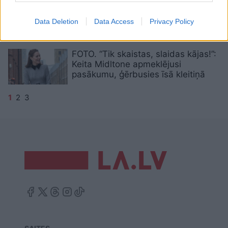
VIDEO. Lauris Reiniks ceļojumā Peru
pa ielām pastaigājas rozā kleitā
Data Deletion
Data Access
Privacy Policy
FOTO. “Tik skaistas, slaidas kājas!”:
Keita Midltone apmeklējusi
pasākumu, ģērbusies īsā kleitiņā
1
2
3