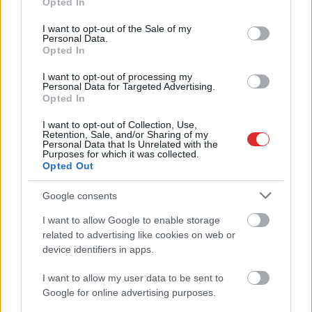
Opted In
ko tādu uzvilktu…” krišnaīts Uģis
use your data for below specified purposes in below Google
Kuģis skarbi nokritizē žurnālistes
consent section.
I want to opt-out of the Sale of my
Rūtas Dvinskas kleitu
Personal Data.
Opted In
VIDEO. “Jā, tas ir naktskrekliņš!”:
I want to opt-out of processing my
Personal Data for Targeted Advertising.
stiliste Žanna Dubska nodemonstrē,
Opted In
ka uz Jaungada ballīti var
sapucēties pat naktskreklā
I want to opt-out of Collection, Use,
Retention, Sale, and/or Sharing of my
Personal Data that Is Unrelated with the
VIDEO.
“Nevarēju sagaidīt
Purposes for which it was collected.
Opted Out
Ziemassvētku, lai uzvilktu šo kleitu”
– dziedātāja Aminata satriecošā
minikleitā demonstrē slaidās kājas
Google consents
I want to allow Google to enable storage
Atcelt
Ziņot
VIDEO. “Kas viņa ir – skolotāja vai
related to advertising like cookies on web or
nākamā Lielbritānijas karaliene?”:
device identifiers in apps.
Keitu Midltoni pamatīgi nokritizē par
“nepiemērota” tērpa izvēli
I want to allow my user data to be sent to
Google for online advertising purposes.
FOTO. Keita Midltone iziet