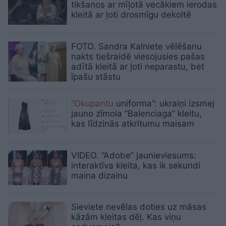
tikšanos ar mīļotā vecākiem ierodas
kleitā ar ļoti drosmīgu dekoltē
FOTO. Sandra Kalniete vēlēšanu
nakts tiešraidē viesojusies pašas
adītā kleitā ar ļoti neparastu, bet
īpašu stāstu
“Okupantu
uniforma”: ukraiņi izsmej
jauno zīmola “Balenciaga” kleitu,
kas līdzinās atkritumu maisam
VIDEO. “Adobe” jaunieviesums:
interaktīva kleita, kas ik sekundi
maina dizainu
Sieviete nevēlas doties uz māsas
kāzām kleitas dēļ. Kas viņu