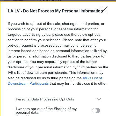
sadusmoja?
LA.LV -
Do Not Process My Personal Information
FOTO. Sievišķīga kleita ar
punktiņiem un dziļu dekoltē: Keita
If you wish to opt-out of the sale, sharing to third parties, or
Midltone sapucējusies atklāj īpašu
processing of your personal or sensitive information for
ielu
targeted advertising by us, please use the below opt-out
section to confirm your selection. Please note that after your
opt-out request is processed you may continue seeing
VIDEO, FOTO. “Lūdzu, tikai ne uz
princesi vai viņas dārgo kleitu!”
interest-based ads based on personal information utilized by
kāds mazulis pasākumā gandrīz
us or personal information disclosed to third parties prior to
sabojājis Keitas Midltones dārgo
your opt-out. You may separately opt-out of the further
kleitu
disclosure of your personal information by third parties on the
IAB’s list of downstream participants. This information may
also be disclosed by us to third parties on the
IAB’s List of
FOTO.
“Tik skaista kā Bārbija!” Keita
Downstream Participants
that may further disclose it to other
Midltone satriecošā rozā kleitā bez
third parties.
brīdinājuma ierodusies publiskā
pasākumā
Please note that this website/app uses one or more Google
Personal Data Processing Opt Outs
services and may gather and store information including but
not limited to your visit or usage behaviour. You may click to
I want to opt-out of the Sharing of my
VIDEO.
“Es kā vīrietis noteikti
personal data.
grant or deny consent to Google and its third-party tags to
nebūtu sajūsmā, ja mana sieviete