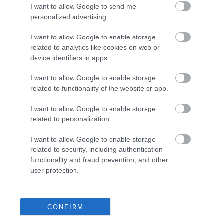
I want to allow Google to send me
sabiedrībā ģērbusies kleitā, ko
personalized advertising.
tagad vēlas iegādāties teju visas
Lielbritānijas sievietes
I want to allow Google to enable storage
related to analytics like cookies on web or
VIDEO,
FOTO. Pārsteigums Parīzes
device identifiers in apps.
modes nedēļā – skatītāju acu
priekšā uz kailas supermodeles
I want to allow Google to enable storage
ķermeņa uzsmidzina kleitu
related to functionality of the website or app.
I want to allow Google to enable storage
FOTO. Spānijas karaliene Letīcija
related to personalization.
pastaigā dodas ģērbusies “Zara”
kleitiņā: vēlāk viņu par to nesaudzīgi
I want to allow Google to enable storage
nokritizē
related to security, including authentication
functionality and fraud prevention, and other
FOTO. “Tērps pa tiešo no Maskavas
user protection.
pasūtīts?”: Jolantas Gulbes-
Paškevicas apģērbs soctīklos
izraisa “vētru”
CONFIRM