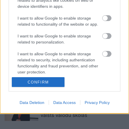
related to analytics like cookies on web or
device identifiers in apps.
“Saskaņa”
un Latvijas Krievu
I want to allow Google to enable storage
savienība apsver iespēju apstrīdēt
related to functionality of the website or app.
vēlēšanu rezultātus
I want to allow Google to enable storage
related to personalization.
Jautājums
no Maskavas – kāpēc
latvieši nemetas uz ceļiem?
I want to allow Google to enable storage
Krievijas dezinformācijas apskats
related to security, including authentication
functionality and fraud prevention, and other
user protection.
Latvijas
Krievu savienības Rīgas
mēra kandidāts būs Mitrofanovs
CONFIRM
Data Deletion
Data Access
Privacy Policy
Savāc 114 EP deputātu atbalstu
aicinājumam pārskatīt pāreju uz
valsts valodu skolās