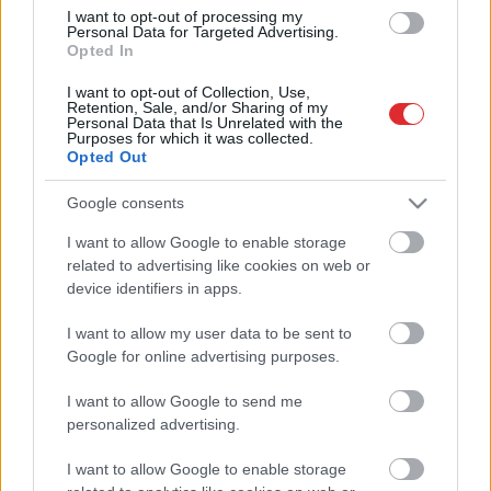
I want to opt-out of processing my
Personal Data for Targeted Advertising.
Opted In
Mitrofanovs:
Vēstures
interpretācijas vairs nav svarīgas.
I want to opt-out of Collection, Use,
Galvenais ir apturēt cilvēku
Retention, Sale, and/or Sharing of my
nogalināšanu
Personal Data that Is Unrelated with the
Purposes for which it was collected.
Opted Out
Mitrofanovs: Ja pēc katra
sniegputeņa nošausim
Google consents
amatpersonas, mums drīz beigsies
Atcelt
Ziņot
patronas
I want to allow Google to enable storage
related to advertising like cookies on web or
device identifiers in apps.
VIDEO. Kāpēc krievu tautības
cilvēki, dzīvojot Latvijā, tā arī nav
I want to allow my user data to be sent to
iemācījušies runāt latviski? Skaidro
Google for online advertising purposes.
Miroslavs Mitrofanovs
I want to allow Google to send me
Miroslavs Mitrofanovs: “Tā ir
personalized advertising.
pazemojoša attieksme no valsts
pret pilsoņiem, kuru dzimtā valoda
I want to allow Google to enable storage
ir krievu!”