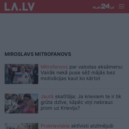
MIROSLAVS MITROFANOVS
Mitrofanovs
par valodas eksāmenu:
Vairāk nekā puse sēž mājās bez
motivācijas kaut ko kārtot
Jautā
skatītāja: Ja krieviem te ir tik
grūta dzīve, kāpēc viņi nebrauc
prom uz Krieviju?
Prokrieviskie
aktīvisti atzīmējuši