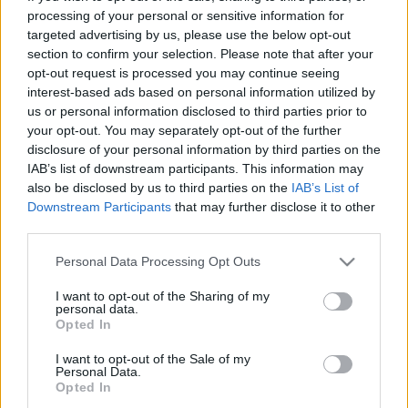
satrakojas politiķis Miroslavs
processing of your personal or sensitive information for
Mitrofanovs
targeted advertising by us, please use the below opt-out
section to confirm your selection. Please note that after your
LKS
plāno rīkot protesta akciju pret
opt-out request is processed you may continue seeing
Uzvaras pieminekļa nojaukšanu,
interest-based ads based on personal information utilized by
vēlas ierosināt referendumu par
us or personal information disclosed to third parties prior to
pieminekļu likteni
your opt-out. You may separately opt-out of the further
disclosure of your personal information by third parties on the
IAB’s list of downstream participants. This information may
Arī
tiesa piekrīt Rīgas pašvaldības
also be disclosed by us to third parties on the
IAB’s List of
lēmumam aizliegt LKS plānoto
gājienu
Downstream Participants
that may further disclose it to other
third parties.
Please note that this website/app uses one or more Google
Personal Data Processing Opt Outs
Mitrofanovs: Cilvēkiem 9.maijā
services and may gather and store information including but
jāļauj doties un nolikt ziedus pie
not limited to your visit or usage behaviour. You may click to
I want to opt-out of the Sharing of my
pieminekļa Pārdaugavā
personal data.
grant or deny consent to Google and its third-party tags to
Opted In
use your data for below specified purposes in below Google
consent section.
Kā krievvalodīgie Latvijā uztver karu
I want to opt-out of the Sale of my
Personal Data.
Ukrainā? Komentē Mitrofanovs
Opted In