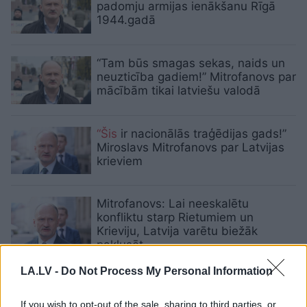
padomju armijas ienākšanu Rīgā
1944.gadā
“Tam būs smagas sekas, naids un
neuzticība gadiem!” Mitrofanovs par
mācībām tikai latviešu valodā
“Šis
ir nacionālās traģēdijas gads!”
Miroslavs Mitrofanovs par Latvijas
krieviem
Mitrofanovs: Lai neeskalētu
konfliktu starp Rietumiem un
Krieviju, Latvija varētu biežāk
paklusēt
LA.LV -
Do Not Process My Personal Information
VIDEO. “Pats tu esi vatņiks!
Aizveries!”: Rīgas domes sēdē
If you wish to opt-out of the sale, sharing to third parties, or