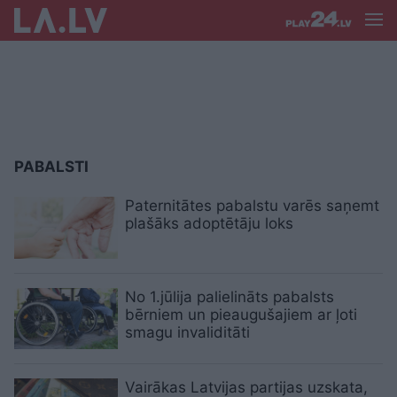
PABALSTI
Paternitātes pabalstu varēs saņemt
plašāks adoptētāju loks
No 1.jūlija palielināts pabalsts
bērniem un pieaugušajiem ar ļoti
smagu invaliditāti
Vairākas Latvijas partijas uzskata,