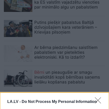
ka ES valstīm vajadzētu vienoties
par minimālo algu un pabalstiem
Putins piešķir pabalstus Baltijā
dzīvojošajiem kara veterāniem –
Krievijas pilsoņiem
Ar bērna piedzimšanu saistītiem
pabalstiem var pieteikties
elektroniski. Kā to izdarīt?
Bērni
un pieaugušie ar smagu
invaliditāti kopš bērnības saņems
lielāku kopšanas pabalstu
Palielinās pabalstu adoptētājiem un
LA.LV -
Do Not Process My Personal Information
ģimenēm, kurās aug bērni ar
invaliditāti