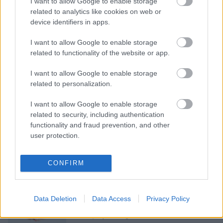
I want to allow Google to enable storage
related to analytics like cookies on web or
device identifiers in apps.
Grozījumi
likumā par atlīdzībām: cik
I want to allow Google to enable storage
daudz un kādos gadījumos karavīri
related to functionality of the website or app.
saņems pabalstos
I want to allow Google to enable storage
related to personalization.
Palīdzība vecumdienās, ja esi
palicis viens un slims
I want to allow Google to enable storage
related to security, including authentication
functionality and fraud prevention, and other
user protection.
Pēc invaliditātes tikai ar ārsta
nosūtījumu
CONFIRM
VSAA
ģimenes valsts pabalstu
Data Deletion
Data Access
Privacy Policy
starpību un piemaksas izmaksās
līdz aprīļa beigām