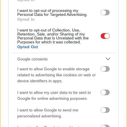
Grib palielināt bērnu ar invaliditāti
kopšanas pabalstus
I want to opt-out of processing my
Personal Data for Targeted Advertising.
Opted In
I want to opt-out of Collection, Use,
Jelgavā no 2019.gada palielināts
Retention, Sale, and/or Sharing of my
Personal Data that Is Unrelated with the
ienākumu slieknis maznodrošinātā
Purposes for which it was collected.
statusa saņemšanai
Opted Out
Google consents
Fiskālās disciplīnas padome brīdina
Atcelt
Ziņot
par nepieciešamību samazināt
I want to allow Google to enable storage
valsts budžeta izdevumus
related to advertising like cookies on web or
device identifiers in apps.
Paziņo
par izmaiņām sociālajā jomā
I want to allow my user data to be sent to
2019. gadā, budžeta pieņemšana
Google for online advertising purposes.
var viest korekcijas
I want to allow Google to send me
personalized advertising.
Izstrādāts īpašs risinājums pabalstu
saņemšanai maznodrošinātajiem