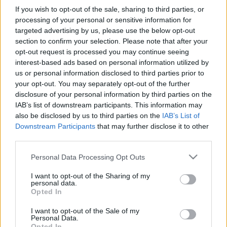
If you wish to opt-out of the sale, sharing to third parties, or
processing of your personal or sensitive information for
Konceptuāli
atbalsta ieceri
targeted advertising by us, please use the below opt-out
paplašināt adoptētāju loku, kas
section to confirm your selection. Please note that after your
varēs saņemt paternitātes pabalstu
opt-out request is processed you may continue seeing
interest-based ads based on personal information utilized by
us or personal information disclosed to third parties prior to
Iekšlietu dienestu amatpersonas
your opt-out. You may separately opt-out of the further
saņēmušas solītos izdienas
disclosure of your personal information by third parties on the
pabalstus
IAB’s list of downstream participants. This information may
also be disclosed by us to third parties on the
IAB’s List of
Downstream Participants
that may further disclose it to other
Petraviča
Saeimā atbild uz
third parties.
jautājumiem par pabalstiem
Please note that this website/app uses one or more Google
Personal Data Processing Opt Outs
services and may gather and store information including but
not limited to your visit or usage behaviour. You may click to
I want to opt-out of the Sharing of my
Svarīgs
FM paziņojums saistībā ar
personal data.
grant or deny consent to Google and its third-party tags to
Opted In
ziņām par valsts sociālā budžeta
use your data for below specified purposes in below Google
mazināšanu
consent section.
I want to opt-out of the Sale of my
Personal Data.
Opted In