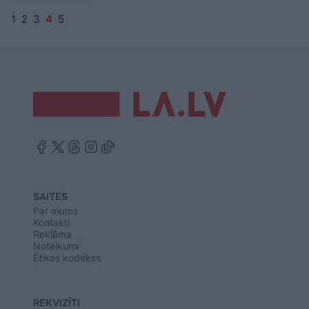
1
2
3
4
5
SAITES
Par mums
Kontakti
Reklāma
Noteikumi
Ētikas kodekss
REKVIZĪTI