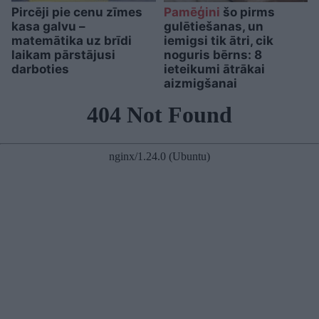
Pircēji pie cenu zīmes
Pamēģini
šo pirms
kasa galvu –
gulētiešanas, un
matemātika uz brīdi
iemigsi tik ātri, cik
laikam pārstājusi
noguris bērns: 8
darboties
ieteikumi ātrākai
aizmigšanai