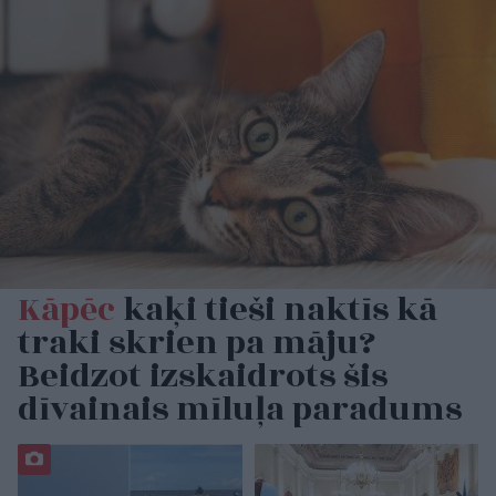
Kāpēc
kaķi tieši naktīs kā
traki skrien pa māju?
Beidzot izskaidrots šis
dīvainais mīluļa paradums