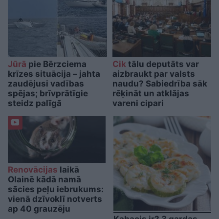
Jūrā
pie Bērzciema
Cik
tālu deputāts var
krīzes situācija – jahta
aizbraukt par valsts
zaudējusi vadības
naudu? Sabiedrība sāk
spējas; brīvprātīgie
rēķināt un atklājas
steidz palīgā
vareni cipari
Renovācijas
laikā
Olainē kādā namā
sācies peļu iebrukums:
vienā dzīvoklī notverts
ap 40 grauzēju
Kabacis ir? 3 gardas