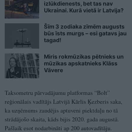
izlūkdienests, bet tas nav
Ukrainai. Kurā vietā ir Latvija?
Šīm 3 zodiaka zīmēm augusts
būs īsts murgs – esi gatavs jau
tagad!
Miris rokmūzikas pētnieks un
mūzikas apskatnieks Klāss
Vāvere
Taksometru pārvadājumu platformas “Bolt”
reģionālais vadītājs Latvijā Kārlis Ķezberis saka,
ka uzņēmums zaudējis aptuveni piektdaļu no tā
strādājošo skaita, kāds bijis 2020. gada augustā.
Pašlaik esot nodarbināti ap 200 autovadītāju.