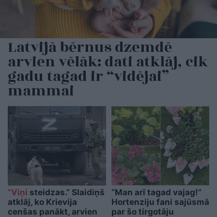
Latvijā bērnus dzemdē
arvien vēlāk: dati atklāj, cik
gadu tagad ir “vidējai”
mammai
“Viņi
steidzas.” Slaidiņš
“Man arī tagad vajag!”
atklāj, ko Krievija
Hortenziju fani sajūsmā
cenšas panākt, arvien
par šo tirgotāju