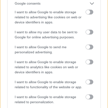
Google consents
I want to allow Google to enable storage
Atcelt
Ziņot
related to advertising like cookies on web or
LASĪTĀKIE
device identifiers in apps.
Nosaukti nāvējošākie automobiļi uz
I want to allow my user data to be sent to
ceļiem: turam īkšķus, lai neatrodi sarakstā
savu auto
Google for online advertising purposes.
I want to allow Google to send me
Šīm 3 zodiaka zīmēm augusts būs īsts
personalized advertising.
murgs – esi gatavs jau tagad!
I want to allow Google to enable storage
related to analytics like cookies on web or
Ar šo zodiaka zīmju pārstāvjiem labāk
device identifiers in apps.
nestrīdēties: viņi vienmēr atradīs veidu,
kā pamatīgi atriebties
I want to allow Google to enable storage
related to functionality of the website or app.
“Tikai
bagātie izmanto sabiedrisko
transportu?” Ģimene gribēja pavizināties
I want to allow Google to enable storage
ar vilcienu, bet biļešu cena lika pārdomāt
related to personalization.