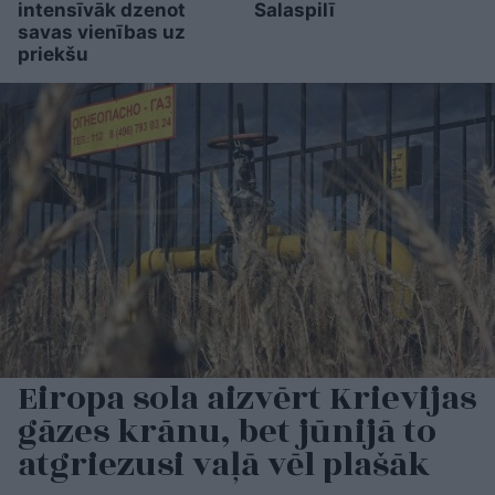
intensīvāk dzenot
Salaspilī
savas vienības uz
priekšu
Eiropa sola aizvērt Krievijas
gāzes krānu, bet jūnijā to
atgriezusi vaļā vēl plašāk