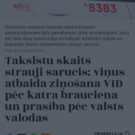
Galvenais iemesls taksistu skaita krasam
samazinājumam bijis pandēmijas laika ierobežojumi, kuru
dēļ liela daļa iedzīvotāju strādājuši attālināti mājās un
braucēju skaits taksometros strauji sarucis.
Foto: Ieva Leiniša/LETA
Taksistu skaits
strauji sarucis: viņus
atbaida ziņošana VID
pēc katra brauciena
un prasība pēc valsts
valodas
PIEVIENO LA.LV