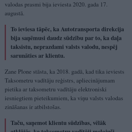
valodas prasmi bija ieviesta 2020. gada 17.
augustā.
To ieviesa tāpēc, ka Autotransporta direkcija
bija saņēmusi daudz sūdzību par to, ka daļa
taksistu, neprazdami valsts valodu, nespēj
sarunāties ar klientu.
Zane Plone stāsta, ka 2018. gadā, kad tika ieviests
Taksometru vadītāju reģistrs, apliecinājumam
pietika ar taksometru vadītāju elektroniski
iesniegtiem pieteikumiem, ka viņu valsts valodas
zināšanas ir atbilstošas.
Taču, saņemot klientu sūdzības, vēlāk
atklājās, ka taksometru vadītāji melojuši.