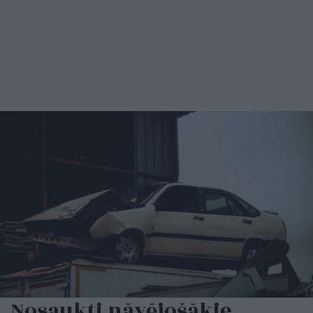
Nosaukti nāvējošākie