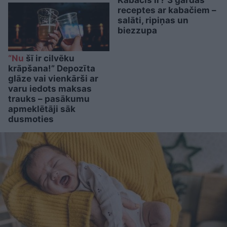
receptes ar kabačiem –
salāti, ripiņas un
biezzupa
“Nu
šī ir cilvēku
krāpšana!” Depozīta
glāze vai vienkārši ar
varu iedots maksas
trauks – pasākumu
apmeklētāji sāk
dusmoties