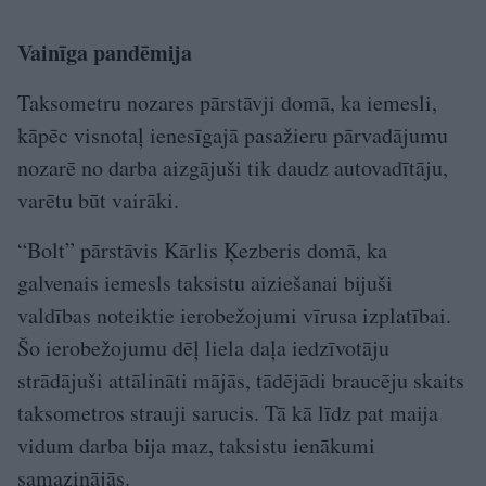
Vainīga pandēmija
Taksometru nozares pārstāvji domā, ka iemesli,
kāpēc visnotaļ ienesīgajā pasažieru pārvadājumu
nozarē no darba aizgājuši tik daudz autovadītāju,
varētu būt vairāki.
“Bolt” pārstāvis Kārlis Ķezberis domā, ka
galvenais iemesls taksistu aiziešanai bijuši
valdības noteiktie ierobežojumi vīrusa izplatībai.
Šo ierobežojumu dēļ liela daļa iedzīvotāju
strādājuši attālināti mājās, tādējādi braucēju skaits
taksometros strauji sarucis. Tā kā līdz pat maija
vidum darba bija maz, taksistu ienākumi
samazinājās.