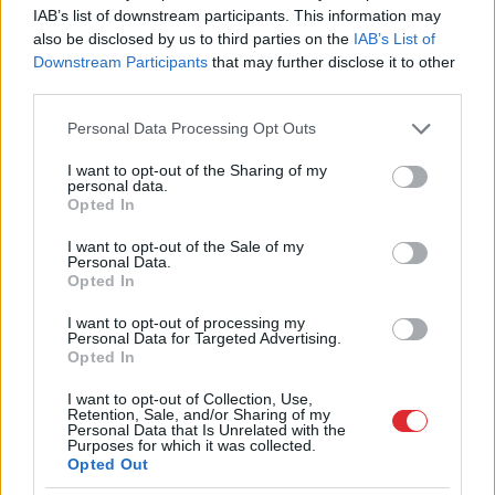
SAISTĪTIE RAKSTI
IAB’s list of downstream participants. This information may
also be disclosed by us to third parties on the
IAB’s List of
Brauciens
taksometrā šovasar
Downstream Participants
that may further disclose it to other
būs dārgāks nekā iepriekš. Ar
third parties.
ko tas skaidrojams?
Please note that this website/app uses one or more Google
Personal Data Processing Opt Outs
services and may gather and store information including but
Taksometra
vadītāju sodīs par
not limited to your visit or usage behaviour. You may click to
I want to opt-out of the Sharing of my
sejas aizsargmaskas
personal data.
grant or deny consent to Google and its third-party tags to
Opted In
nelietošanu
use your data for below specified purposes in below Google
consent section.
I want to opt-out of the Sale of my
Personal Data.
Taksometru
naudas karš:
Opted In
“Dzeltenie” prasa līdztiesību
ar “baltajiem”
I want to opt-out of processing my
Personal Data for Targeted Advertising.
Opted In
LA.LV aicina portāla lietotājus, rakstot komentārus, ievērot
I want to opt-out of Collection, Use,
Retention, Sale, and/or Sharing of my
pieklājību, nekurināt naidu un iztikt bez rupjībām.
Personal Data that Is Unrelated with the
Purposes for which it was collected.
Skatīt komentārus (48)
Opted Out