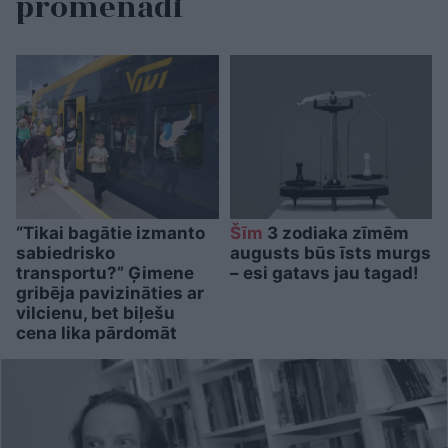
promenādi
“Tikai bagātie izmanto
Šīm
3 zodiaka zīmēm
sabiedrisko
augusts būs īsts murgs
transportu?” Ģimene
– esi gatavs jau tagad!
gribēja pavizināties ar
vilcienu, bet biļešu
cena lika pārdomāt