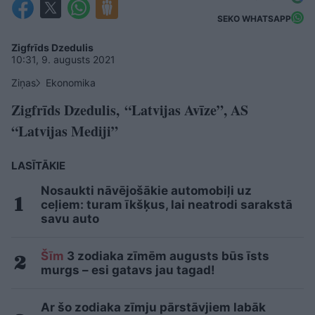
SEKO WHATSAPP
Zigfrīds Dzedulis
10:31, 9. augusts 2021
Ziņas
Ekonomika
Zigfrīds Dzedulis, “Latvijas Avīze”, AS
“Latvijas Mediji”
LASĪTĀKIE
Nosaukti nāvējošākie automobiļi uz
ceļiem: turam īkšķus, lai neatrodi sarakstā
savu auto
Šīm
3 zodiaka zīmēm augusts būs īsts
murgs – esi gatavs jau tagad!
Ar šo zodiaka zīmju pārstāvjiem labāk