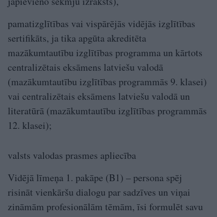
jāpievieno sekmju izraksts),
pamatizglītības vai vispārējās vidējās izglītības
sertifikāts, ja tika apgūta akreditēta
mazākumtautību izglītības pro­gramma un kārtots
centralizētais eksāmens latviešu valodā
(mazākumtautību izglītības programmās 9. klasei)
vai centralizētais eksāmens latviešu valodā un
literatūrā (mazākumtautību izglītības programmās
12. klasei);
valsts valodas prasmes apliecība
Vidējā līmeņa 1. pakāpe (B1) – persona spēj
risināt vienkāršu dialogu par sadzīves un viņai
zināmām profesionālām tēmām, īsi formulēt savu