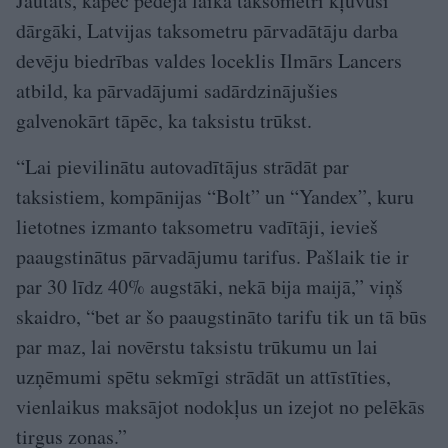
Jautāts, kāpēc pēdējā laikā taksometri kļuvuši
dārgāki, Latvijas taksometru pārvadātāju darba
devēju biedrības valdes loceklis Ilmārs Lancers
atbild, ka pārvadājumi sadārdzinājušies
galvenokārt tāpēc, ka taksistu trūkst.
“Lai pievilinātu autovadītājus strādāt par
taksistiem, kompānijas “Bolt” un “Yandex”, kuru
lietotnes izmanto taksometru vadītāji, ievieš
paaugstinātus pārvadājumu tarifus. Pašlaik tie ir
par 30 līdz 40% augstāki, nekā bija maijā,” viņš
skaidro, “bet ar šo paaugstināto tarifu tik un tā būs
par maz, lai novērstu taksistu trūkumu un lai
uzņēmumi spētu sekmīgi strādāt un attīstīties,
vienlaikus maksājot nodokļus un izejot no pelēkās
tirgus zonas.”