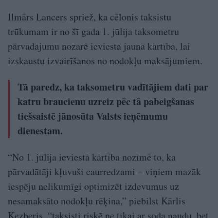
Ilmārs Lancers spriež, ka cēlonis taksistu
trūkumam ir no šī gada 1. jūlija taksometru
pārvadājumu nozarē ieviestā jaunā kārtība, lai
izskaustu izvairīšanos no nodokļu maksājumiem.
Tā paredz, ka taksometru vadītājiem dati par
katru braucienu uzreiz pēc tā pabeigšanas
tiešsaistē jānosūta Valsts ieņēmumu
dienestam.
“No 1. jūlija ieviestā kārtība nozīmē to, ka
pārvadātāji kļuvuši caurredzami – viņiem mazāk
iespēju nelikumīgi optimizēt izdevumus uz
nesamaksāto nodokļu rēķina,” piebilst Kārlis
Ķezberis, “taksisti riskē ne tikai ar soda naudu, bet