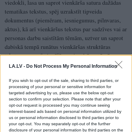
viedokli, lasa un saprot vienkārša satura dažādas
tematikas tekstus, spēj uzrakstīt tipveida
dokumentus (piemēram, iesniegumus, pilnvaras,
aktus), kā arī vienkāršus tek­stus par sadzīves vai ar
personas darbu saistītām tēmām, uztver un saprot
dabiskā tempā runātus vienkāršas struktūras
tekstus par profesionālām vai sadzīves tēmām.
LA.LV -
Do Not Process My Personal Information
TĒMAS
If you wish to opt-out of the sale, sharing to third parties, or
taksists
taksometra vadītājs
taksometrs
processing of your personal or sensitive information for
targeted advertising by us, please use the below opt-out
section to confirm your selection. Please note that after your
opt-out request is processed you may continue seeing
LA.LV Google ziņās
Pievienot
interest-based ads based on personal information utilized by
us or personal information disclosed to third parties prior to
your opt-out. You may separately opt-out of the further
disclosure of your personal information by third parties on the