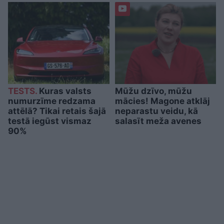
TESTS.
Kuras valsts
Mūžu dzīvo, mūžu
numurzīme redzama
mācies! Magone atklāj
attēlā? Tikai retais šajā
neparastu veidu, kā
testā iegūst vismaz
salasīt meža avenes
90%