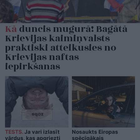
Kā
duncis mugurā! Bagātā
Krievijas kaimiņvalsts
praktiski atteikusies no
Krievijas naftas
iepirkšanas
TESTS.
Ja vari izlasīt
Nosaukts Eiropas
vārdus, kas apgriezti
spēcīgākais