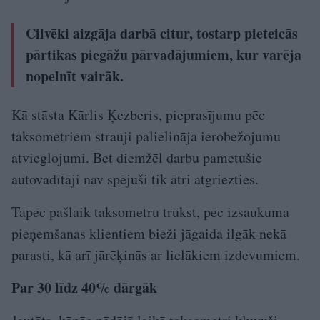
Cilvēki aizgāja darbā citur, tostarp pieteicās
pārtikas piegāžu pārvadājumiem, kur varēja
nopelnīt vairāk.
Kā stāsta Kārlis Ķezberis, pieprasījumu pēc
taksometriem strauji palielināja ierobežojumu
atvieglojumi. Bet diemžēl darbu pametušie
autovadītāji nav spējuši tik ātri atgriezties.
Tāpēc pašlaik taksometru trūkst, pēc izsaukuma
pieņemšanas klientiem bieži jāgaida ilgāk nekā
parasti, kā arī jārēķinās ar lielākiem izdevumiem.
Par 30 līdz 40% dārgāk