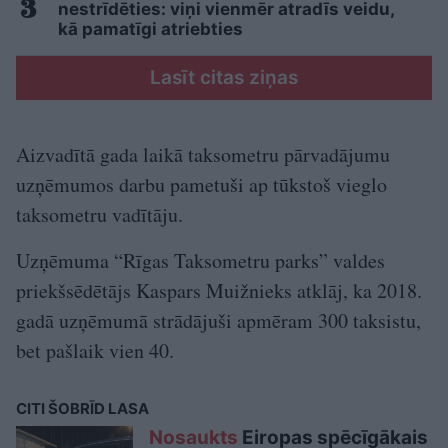
nestrīdēties: viņi vienmēr atradīs veidu,
kā pamatīgi atriebties
Lasīt citas ziņas
Aizvadītā gada laikā taksometru pārvadājumu
uzņēmumos darbu pametuši ap tūkstoš vieglo
taksometru vadītāju.
Uzņēmuma “Rīgas Taksometru parks” valdes
priekšsēdētājs Kaspars Muižnieks atklāj, ka 2018.
gadā uzņēmumā strādājuši apmēram 300 taksistu,
bet pašlaik vien 40.
CITI ŠOBRĪD LASA
Nosaukts
Eiropas spēcīgākais