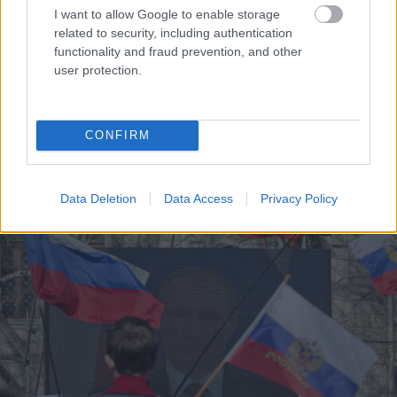
I want to allow Google to enable storage
Pamēģini šo pirms gulētiešanas, un
related to security, including authentication
iemigsi tik ātri, cik noguris bērns: 8
ieteikumi ātrākai aizmigšanai
functionality and fraud prevention, and other
user protection.
Nosaukts
Eiropas spēcīgākais
izlūkdienests, bet tas nav Ukrainai. Kurā
vietā ir Latvija?
CONFIRM
Lasīt citas ziņas
Data Deletion
Data Access
Privacy Policy