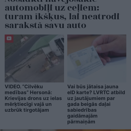
automobiļi uz ceļiem:
turam īkšķus, lai neatrodi
sarakstā savu auto
VIDEO. “Cilvēku
Vai būs jātaisa jauna
medības” Hersonā:
eID karte? LVRTC atbild
Krievijas drons uz ielas
uz jautājumiem par
mērķtiecīgi vajā un
gada beigās daļai
uzbrūk tirgotājam
sabiedrības
gaidāmajām
pārmaiņām